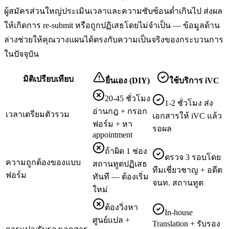
ผู้สมัครส่วนใหญ่ประเมินเวลาและความซับซ้อนต่ำเกินไป ส่งผล
ให้เกิดการ re-submit หรือถูกปฏิเสธโดยไม่จำเป็น — ข้อมูลด้าน
ล่างช่วยให้คุณวางแผนได้ตรงกับความเป็นจริงของกระบวนการ
ในปัจจุบัน
มิติเปรียบเทียบ
ยื่นเอง (DIY)
ใช้บริการ iVC
20-45 ชั่วโมง
1-2 ชั่วโมง ส่ง
อ่านกฎ + กรอก
เวลาเตรียมตัวรวม
เอกสารให้ iVC แล้ว
ฟอร์ม + หา
รอผล
appointment
ถ้าผิด 1 ช่อง
ตรวจ 3 รอบโดย
ความถูกต้องของแบบ
สถานทูตปฏิเสธ
ทีมเชี่ยวชาญ + อดีต
ฟอร์ม
ทันที — ต้องเริ่ม
จนท. สถานทูต
ใหม่
ต้องวิ่งหา
In-house
ศูนย์แปล +
Translation + รับรอง