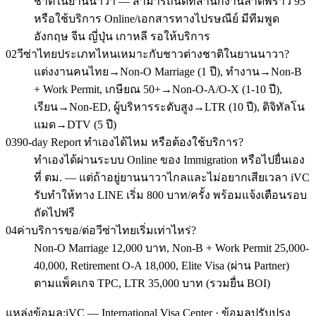
ชาติในยานนาวา — สามารถนัดที่สำนักงานลาดพร้าว 95
หรือใช้บริการ Online/เอกสารทางไปรษณีย์ มีทีมพูด
อังกฤษ จีน ญี่ปุ่น เกาหลี รอให้บริการ
02
วีซ่าไทยประเภทไหนเหมาะกับชาวต่างชาติในยานนาวา?
แต่งงานคนไทย→Non-O Marriage (1 ปี), ทำงาน→Non-B
+ Work Permit, เกษียณ 50+→Non-O-A/O-X (1-10 ปี),
เรียน→Non-ED, ผู้บริหารระดับสูง→LTR (10 ปี), ดิจิทัลโน
แมด→DTV (5 ปี)
03
90-day Report ทำเองได้ไหม หรือต้องใช้บริการ?
ทำเองได้ผ่านระบบ Online ของ Immigration หรือไปยื่นเอง
ที่ ตม. — แต่ถ้าอยู่ยานนาวาไกลและไม่อยากเสียเวลา iVC
รับทำให้ทาง LINE เริ่ม 800 บาท/ครั้ง พร้อมแจ้งเตือนรอบ
ถัดไปฟรี
04
ค่าบริการขอ/ต่อวีซ่าไทยเริ่มเท่าไหร่?
Non-O Marriage 12,000 บาท, Non-B + Work Permit 25,000-
40,000, Retirement O-A 18,000, Elite Visa (ผ่าน Partner)
ตามแพ็คเกจ TPC, LTR 35,000 บาท (รวมยื่น BOI)
แหล่งข้อมูล:
iVC — International Visa Center · ข้อมูลปรับปรุง