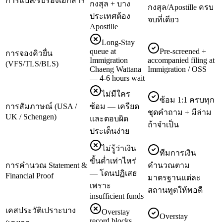
การแปล/รับรองเอกสาร
กงสุล + บาง
กงสุล/Apostille ครบ
ประเทศต้อง
จบที่เดียว
Apostille
Long-Stay
queue at
Pre-screened +
การจองคิวยื่น
Immigration
accompanied filing at
(VFS/TLS/BLS)
Chaeng Wattana
Immigration / OSS
— 4-6 hours wait
ไม่มีใคร
ซ้อม 1:1 ครบทุก
การสัมภาษณ์ (USA /
ซ้อม — เครียด
ชุดคำถาม + มีล่าม
UK / Schengen)
และตอบผิด
ถ้าจำเป็น
ประเด็นง่าย
ไม่รู้ว่าเงิน
ทีมการเงิน
ขั้นต่ำเท่าไหร่
การคำนวณ Statement &
คำนวณตาม
— โดนปฏิเสธ
Financial Proof
มาตรฐานแต่ละ
เพราะ
สถานทูตให้พอดี
insufficient funds
เคสประวัติเปราะบาง
Overstay
Overstay
record blocks