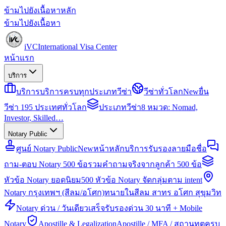
ข้ามไปยังเนื้อหาหลัก
ข้ามไปยังเนื้อหา
iVC
International Visa Center
หน้าแรก
บริการ
บริการ
บริการครบทุกประเภทวีซ่า
วีซ่าทั่วโลก
New
ยื่น
วีซ่า 195 ประเทศทั่วโลก
ประเภทวีซ่า
8 หมวด: Nomad,
Investor, Skilled…
Notary Public
ศูนย์ Notary Public
New
หน้าหลักบริการรับรองลายมือชื่อ
ถาม-ตอบ Notary 500 ข้อ
รวมคำถามจริงจากลูกค้า 500 ข้อ
หัวข้อ Notary ยอดนิยม
500 หัวข้อ Notary จัดกลุ่มตาม intent
Notary กรุงเทพฯ (สีลม/อโศก)
ทนายในสีลม สาทร อโศก สุขุมวิท
Notary ด่วน / วันเดียวเสร็จ
รับรองด่วน 30 นาที + Mobile
Notary
Apostille & Legalization
Apostille / MFA / สถานทูตครบ