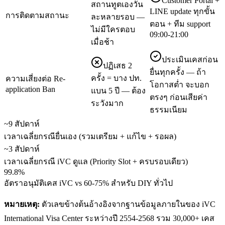
Customer Portal +
สถานทูตเองวัน
LINE update ทุกขั้น
การติดตามสถานะ
ละหลายรอบ —
ตอน + ทีม support
ไม่มีใครตอบ
09:00-21:00
เมื่อช้า
ประเมินเคสก่อน
ปฏิเสธ 2
ยื่นทุกครั้ง — ถ้า
ครั้ง = บาง ปท.
ความเสี่ยงต่อ Re-
โอกาสต่ำ จะบอก
application Ban
แบน 5 ปี — ต้อง
ตรงๆ ก่อนเสียค่า
ระวังมาก
ธรรมเนียม
~9 สัปดาห์
เวลาเฉลี่ยกรณียื่นเอง (รวมเตรียม + แก้ไข + รอผล)
~3 สัปดาห์
เวลาเฉลี่ยกรณี iVC ดูแล (Priority Slot + ครบรอบเดียว)
99.8%
อัตราอนุมัติเคส iVC vs 60-75% สำหรับ DIY ทั่วไป
หมายเหตุ:
ตัวเลขข้างต้นอ้างอิงจากฐานข้อมูลภายในของ iVC
International Visa Center ระหว่างปี 2554-2568 รวม 30,000+ เคส