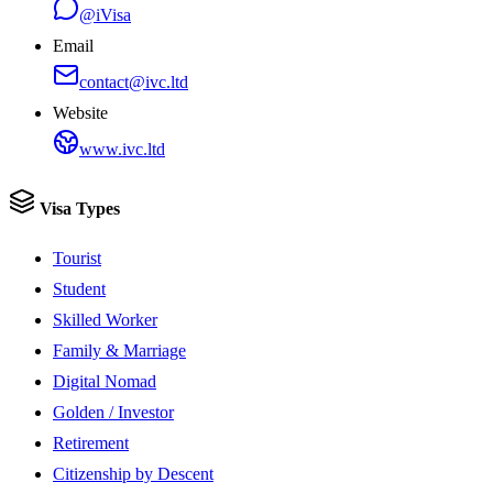
@iVisa
Email
contact@ivc.ltd
Website
www.ivc.ltd
Visa Types
Tourist
Student
Skilled Worker
Family & Marriage
Digital Nomad
Golden / Investor
Retirement
Citizenship by Descent