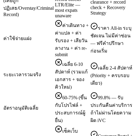
(เคยถูก
clearance + record
LTR/Elite —
check + Recovery
ปฏิเสธ/Overstay/Criminal
most expats
Strategy
Record)
unaware
ค่าเดินทาง +
ราคา All-in ระบุ
ค่าแปล + ค่า
ชัดเจน ไม่มีค่าซ่อน
ค่าใช้จ่ายแฝง
รับรอง + เสียวัน
— ฟรีคำปรึกษา
ลางาน + ค่า re-
ก่อนเริ่ม
submit
เฉลี่ย 6-10
เฉลี่ย 2-4 สัปดาห์
สัปดาห์ (รวมแก้
ระยะเวลารวมจริง
(Priority + ครบรอบ
เอกสาร + จอง
เดียว)
คิวใหม่)
60-75% (ขึ้น
99.8% — รับ
กับโปรไฟล์ +
ประกันคืนค่าบริการ
อัตราอนุมัติเฉลี่ย
ประสบการณ์ผู้
ถ้าไม่ผ่านโดยความ
ยื่น)
ผิด iVC
เช็คเว็บ