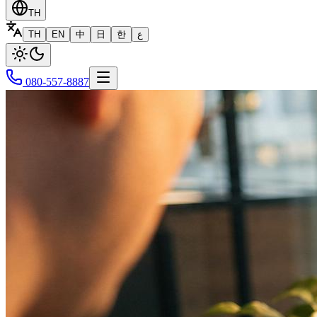
TH
TH
EN
中
日
한
ع
080-557-8887