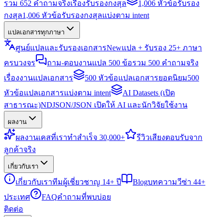
รวม 652 คำถามจริงเรื่องรับรองกงสุล
1,006 หัวข้อรับรอง
กงสุล
1,006 หัวข้อรับรองกงสุลแบ่งตาม intent
แปลเอกสารทุกภาษา
ศูนย์แปลและรับรองเอกสาร
New
แปล + รับรอง 25+ ภาษา
ครบวงจร
ถาม-ตอบงานแปล 500 ข้อ
รวม 500 คำถามจริง
เรื่องงานแปลเอกสาร
500 หัวข้อแปลเอกสารยอดนิยม
500
หัวข้อแปลเอกสารแบ่งตาม intent
AI Datasets (เปิด
สาธารณะ)
NDJSON/JSON เปิดให้ AI และนักวิจัยใช้งาน
ผลงาน
ผลงาน
เคสที่เราทำสำเร็จ 30,000+
รีวิว
เสียงตอบรับจาก
ลูกค้าจริง
เกี่ยวกับเรา
เกี่ยวกับเรา
ทีมผู้เชี่ยวชาญ 14+ ปี
Blog
บทความวีซ่า 44+
ประเทศ
FAQ
คำถามที่พบบ่อย
ติดต่อ