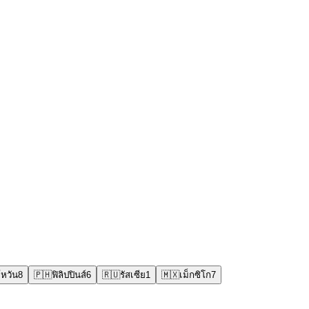
้หวัน
8
🇵🇭
ฟิลิปปินส์
6
🇷🇺
รัสเซีย
1
🇲🇽
เม็กซิโก
7