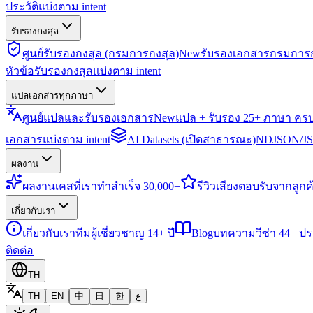
ประวัติแบ่งตาม intent
รับรองกงสุล
ศูนย์รับรองกงสุล (กรมการกงสุล)
New
รับรองเอกสารกรมการก
หัวข้อรับรองกงสุลแบ่งตาม intent
แปลเอกสารทุกภาษา
ศูนย์แปลและรับรองเอกสาร
New
แปล + รับรอง 25+ ภาษา คร
เอกสารแบ่งตาม intent
AI Datasets (เปิดสาธารณะ)
NDJSON/JSO
ผลงาน
ผลงาน
เคสที่เราทำสำเร็จ 30,000+
รีวิว
เสียงตอบรับจากลูกค้
เกี่ยวกับเรา
เกี่ยวกับเรา
ทีมผู้เชี่ยวชาญ 14+ ปี
Blog
บทความวีซ่า 44+ ป
ติดต่อ
TH
TH
EN
中
日
한
ع