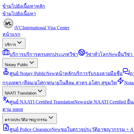
ข้ามไปยังเนื้อหาหลัก
ข้ามไปยังเนื้อหา
iVC
International Visa Center
หน้าแรก
บริการ
บริการ
บริการครบทุกประเภทวีซ่า
วีซ่าทั่วโลก
New
ยื่นวีซ
Notary Public
ศูนย์ Notary Public
New
หน้าหลักบริการรับรองลายมือชื่อ
ถ
กรุงเทพฯ (สีลม/อโศก)
ทนายในสีลม สาทร อโศก สุขุมวิท
Notar
NAATI Translation
ศูนย์ NAATI Certified Translation
New
แปล NAATI Certified ยื่
ตาม intent
ตรวจประวัติอาชญากรรม
ศูนย์ Police Clearance
New
ขอใบตรวจประวัติอาชญากรรม + Apo