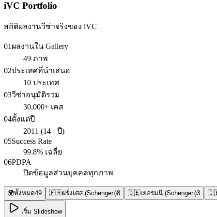
iVC Portfolio
สถิติผลงานวีซ่าจริงของ iVC
01
ผลงานใน Gallery
49 ภาพ
02
ประเทศที่นำเสนอ
10 ประเทศ
03
วีซ่าอนุมัติรวม
30,000+ เคส
04
ตั้งแต่ปี
2011 (14+ ปี)
05
Success Rate
99.8% เฉลี่ย
06
PDPA
ปิดข้อมูลส่วนบุคคลทุกภาพ
🌍
ทั้งหมด
49
🇫🇷
ฝรั่งเศส (Schengen)
8
🇩🇪
เยอรมนี (Schengen)
3
🇬
เริ่ม Slideshow