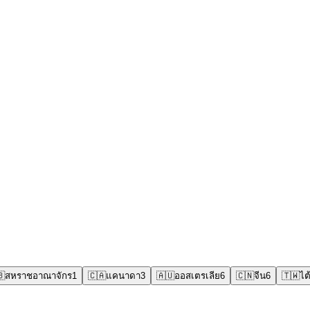
🇧
สหราชอาณาจักร
1
🇨🇦
แคนาดา
3
🇦🇺
ออสเตรเลีย
6
🇨🇳
จีน
6
🇹🇼
ไต