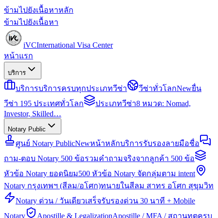
ข้ามไปยังเนื้อหาหลัก
ข้ามไปยังเนื้อหา
iVC
International Visa Center
หน้าแรก
บริการ
บริการ
บริการครบทุกประเภทวีซ่า
วีซ่าทั่วโลก
New
ยื่น
วีซ่า 195 ประเทศทั่วโลก
ประเภทวีซ่า
8 หมวด: Nomad,
Investor, Skilled…
Notary Public
ศูนย์ Notary Public
New
หน้าหลักบริการรับรองลายมือชื่อ
ถาม-ตอบ Notary 500 ข้อ
รวมคำถามจริงจากลูกค้า 500 ข้อ
หัวข้อ Notary ยอดนิยม
500 หัวข้อ Notary จัดกลุ่มตาม intent
Notary กรุงเทพฯ (สีลม/อโศก)
ทนายในสีลม สาทร อโศก สุขุมวิท
Notary ด่วน / วันเดียวเสร็จ
รับรองด่วน 30 นาที + Mobile
Notary
Apostille & Legalization
Apostille / MFA / สถานทูตครบ