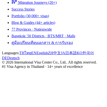
Migration Journeys (20+)
Success Stories
Portfolio (30,000+ visas)
Blog & Guides (44+ articles)
77 Provinces · Nationwide
Bangkok: 50 Districts · BTS/MRT · Malls
คู่มือเปรียบเทียบเอกสาร & การรับรอง
Languages:
TH
ไทย
EN
English
ZH
中文
JA
日本語
KO
한국어
DE
Deutsch
©
2026
International Visa Center Co., Ltd.
.
All rights reserved.
#1 Visa Agency in Thailand · 14+ years of excellence