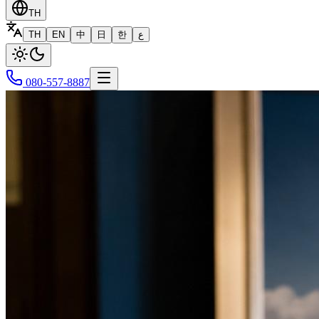
TH
TH
EN
中
日
한
ع
080-557-8887