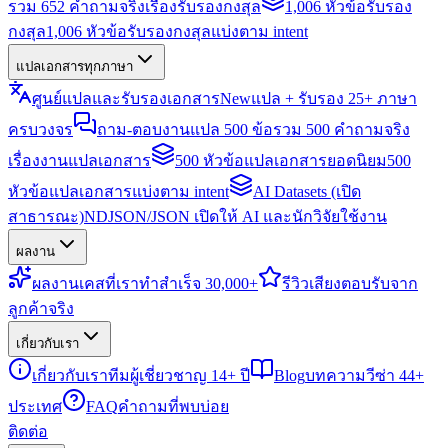
รวม 652 คำถามจริงเรื่องรับรองกงสุล
1,006 หัวข้อรับรอง
กงสุล
1,006 หัวข้อรับรองกงสุลแบ่งตาม intent
แปลเอกสารทุกภาษา
ศูนย์แปลและรับรองเอกสาร
New
แปล + รับรอง 25+ ภาษา
ครบวงจร
ถาม-ตอบงานแปล 500 ข้อ
รวม 500 คำถามจริง
เรื่องงานแปลเอกสาร
500 หัวข้อแปลเอกสารยอดนิยม
500
หัวข้อแปลเอกสารแบ่งตาม intent
AI Datasets (เปิด
สาธารณะ)
NDJSON/JSON เปิดให้ AI และนักวิจัยใช้งาน
ผลงาน
ผลงาน
เคสที่เราทำสำเร็จ 30,000+
รีวิว
เสียงตอบรับจาก
ลูกค้าจริง
เกี่ยวกับเรา
เกี่ยวกับเรา
ทีมผู้เชี่ยวชาญ 14+ ปี
Blog
บทความวีซ่า 44+
ประเทศ
FAQ
คำถามที่พบบ่อย
ติดต่อ