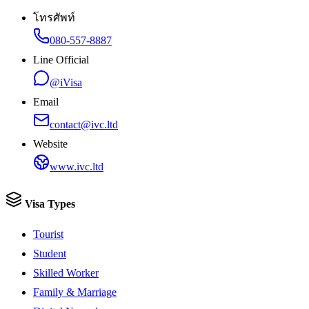
โทรศัพท์
080-557-8887
Line Official
@iVisa
Email
contact@ivc.ltd
Website
www.ivc.ltd
Visa Types
Tourist
Student
Skilled Worker
Family & Marriage