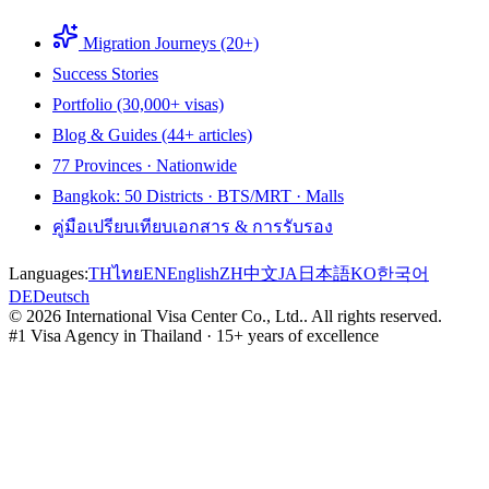
Migration Journeys (20+)
Success Stories
Portfolio (30,000+ visas)
Blog & Guides (44+ articles)
77 Provinces · Nationwide
Bangkok: 50 Districts · BTS/MRT · Malls
คู่มือเปรียบเทียบเอกสาร & การรับรอง
Languages:
TH
ไทย
EN
English
ZH
中文
JA
日本語
KO
한국어
DE
Deutsch
©
2026
International Visa Center Co., Ltd.
.
All rights reserved.
#1 Visa Agency in Thailand · 15+ years of excellence