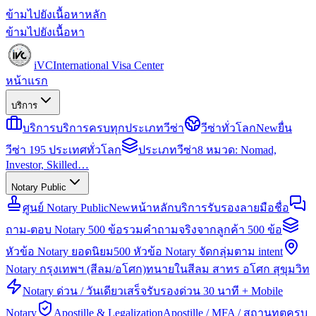
ข้ามไปยังเนื้อหาหลัก
ข้ามไปยังเนื้อหา
iVC
International Visa Center
หน้าแรก
บริการ
บริการ
บริการครบทุกประเภทวีซ่า
วีซ่าทั่วโลก
New
ยื่น
วีซ่า 195 ประเทศทั่วโลก
ประเภทวีซ่า
8 หมวด: Nomad,
Investor, Skilled…
Notary Public
ศูนย์ Notary Public
New
หน้าหลักบริการรับรองลายมือชื่อ
ถาม-ตอบ Notary 500 ข้อ
รวมคำถามจริงจากลูกค้า 500 ข้อ
หัวข้อ Notary ยอดนิยม
500 หัวข้อ Notary จัดกลุ่มตาม intent
Notary กรุงเทพฯ (สีลม/อโศก)
ทนายในสีลม สาทร อโศก สุขุมวิท
Notary ด่วน / วันเดียวเสร็จ
รับรองด่วน 30 นาที + Mobile
Notary
Apostille & Legalization
Apostille / MFA / สถานทูตครบ