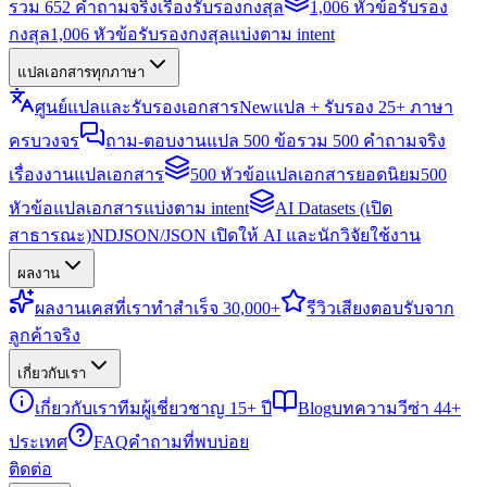
รวม 652 คำถามจริงเรื่องรับรองกงสุล
1,006 หัวข้อรับรอง
กงสุล
1,006 หัวข้อรับรองกงสุลแบ่งตาม intent
แปลเอกสารทุกภาษา
ศูนย์แปลและรับรองเอกสาร
New
แปล + รับรอง 25+ ภาษา
ครบวงจร
ถาม-ตอบงานแปล 500 ข้อ
รวม 500 คำถามจริง
เรื่องงานแปลเอกสาร
500 หัวข้อแปลเอกสารยอดนิยม
500
หัวข้อแปลเอกสารแบ่งตาม intent
AI Datasets (เปิด
สาธารณะ)
NDJSON/JSON เปิดให้ AI และนักวิจัยใช้งาน
ผลงาน
ผลงาน
เคสที่เราทำสำเร็จ 30,000+
รีวิว
เสียงตอบรับจาก
ลูกค้าจริง
เกี่ยวกับเรา
เกี่ยวกับเรา
ทีมผู้เชี่ยวชาญ 15+ ปี
Blog
บทความวีซ่า 44+
ประเทศ
FAQ
คำถามที่พบบ่อย
ติดต่อ