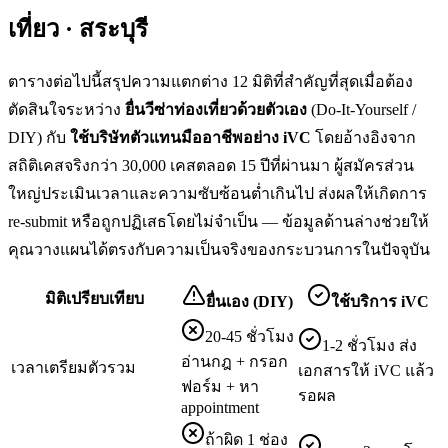
เที่ยว · สระบุรี
ตารางต่อไปนี้สรุปความแตกต่าง 12 มิติที่สำคัญที่สุดเมื่อต้อง
ตัดสินใจระหว่าง
ยื่น
วีซ่าท่องเที่ยว
ด้วยตัวเอง
(Do-It-Yourself /
DIY) กับ
ใช้บริษัทตัวแทนมืออาชีพอย่าง iVC
โดยอ้างอิงจาก
สถิติเคสจริงกว่า 30,000 เคสตลอด 15 ปีที่ผ่านมา ผู้สมัครส่วน
ใหญ่ประเมินเวลาและความซับซ้อนต่ำเกินไป ส่งผลให้เกิดการ
re-submit หรือถูกปฏิเสธโดยไม่จำเป็น — ข้อมูลด้านล่างช่วยให้
คุณวางแผนได้ตรงกับความเป็นจริงของกระบวนการในปัจจุบัน
มิติเปรียบเทียบ
ยื่นเอง (DIY)
ใช้บริการ iVC
20-45 ชั่วโมง
1-2 ชั่วโมง ส่ง
อ่านกฎ + กรอก
เวลาเตรียมตัวรวม
เอกสารให้ iVC แล้ว
ฟอร์ม + หา
รอผล
appointment
ถ้าผิด 1 ช่อง