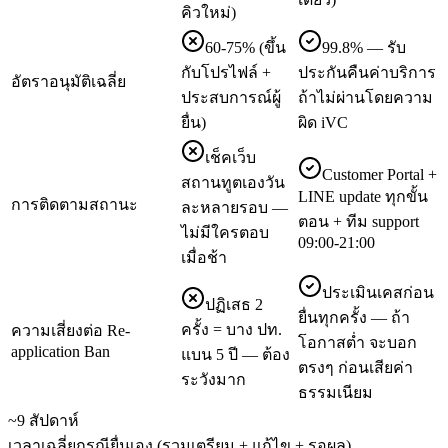
คิวใหม่)
60-75% (ขึ้น
99.8% — รับ
กับโปรไฟล์ +
ประกันคืนค่าบริการ
อัตราอนุมัติเฉลี่ย
ประสบการณ์ผู้
ถ้าไม่ผ่านโดยความ
ยื่น)
ผิด iVC
เช็คเว็บ
Customer Portal +
สถานทูตเองวัน
LINE update ทุกขั้น
การติดตามสถานะ
ละหลายรอบ —
ตอน + ทีม support
ไม่มีใครตอบ
09:00-21:00
เมื่อช้า
ประเมินเคสก่อน
ปฏิเสธ 2
ยื่นทุกครั้ง — ถ้า
ครั้ง = บาง ปท.
ความเสี่ยงต่อ Re-
โอกาสต่ำ จะบอก
application Ban
แบน 5 ปี — ต้อง
ตรงๆ ก่อนเสียค่า
ระวังมาก
ธรรมเนียม
~9 สัปดาห์
เวลาเฉลี่ยกรณียื่นเอง (รวมเตรียม + แก้ไข + รอผล)