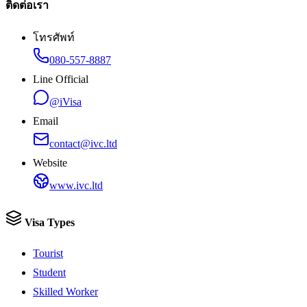
ติดต่อเรา
โทรศัพท์
080-557-8887
Line Official
@iVisa
Email
contact@ivc.ltd
Website
www.ivc.ltd
Visa Types
Tourist
Student
Skilled Worker