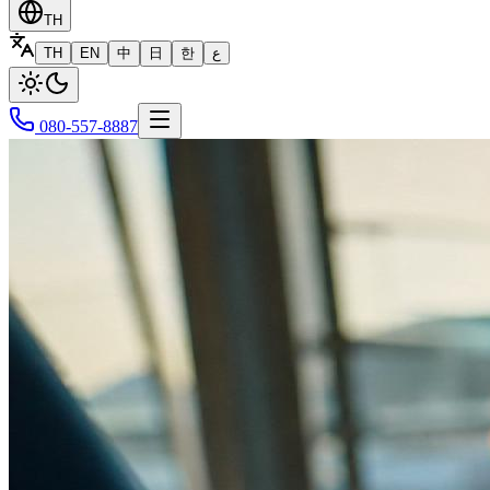
TH
TH
EN
中
日
한
ع
080-557-8887