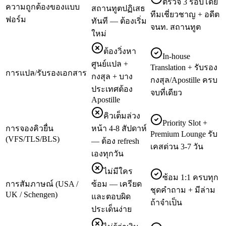
ตรวจ 3 รอบโดย
ความถูกต้องของแบบ
สถานทูตปฏิเสธ
ทีมเชี่ยวชาญ + อดีต
ฟอร์ม
ทันที — ต้องเริ่ม
จนท. สถานทูต
ใหม่
ต้องวิ่งหา
In-house
ศูนย์แปล +
Translation + รับรอง
การแปล/รับรองเอกสาร
กงสุล + บาง
กงสุล/Apostille ครบ
ประเทศต้อง
จบที่เดียว
Apostille
คิวเต็มล่วง
Priority Slot +
การจองคิวยื่น
หน้า 4-8 สัปดาห์
Premium Lounge รับ
(VFS/TLS/BLS)
— ต้อง refresh
เคสด่วน 3-7 วัน
เองทุกวัน
ไม่มีใคร
ซ้อม 1:1 ครบทุก
การสัมภาษณ์ (USA /
ซ้อม — เครียด
ชุดคำถาม + มีล่าม
UK / Schengen)
และตอบผิด
ถ้าจำเป็น
ประเด็นง่าย