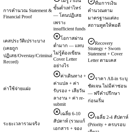
ไม่รู้ว่าเงิน
ทีมการเงิน
ขั้นต่ำเท่าไหร่
การคำนวณ Statement &
คำนวณตาม
— โดนปฏิเสธ
Financial Proof
มาตรฐานแต่ละ
เพราะ
สถานทูตให้พอดี
insufficient funds
โอกาสผ่าน
เคสประวัติเปราะบาง
Recovery
ต่ำมาก — แทบ
(เคยถูก
Strategy + Sworn
ไม่รู้ต้องเขียน
Statement + Cover
ปฏิเสธ/Overstay/Criminal
Cover Letter
Letter ตามเคส
Record)
อย่างไร
ค่าเดินทาง +
ราคา All-in ระบุ
ค่าแปล + ค่า
ชัดเจน ไม่มีค่าซ่อน
ค่าใช้จ่ายแฝง
รับรอง + เสียวัน
— ฟรีคำปรึกษา
ลางาน + ค่า re-
ก่อนเริ่ม
submit
เฉลี่ย 6-10
เฉลี่ย 2-4 สัปดาห์
สัปดาห์ (รวมแก้
ระยะเวลารวมจริง
(Priority + ครบรอบ
เอกสาร + จอง
เดียว)