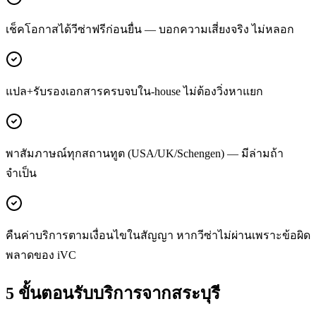
เช็คโอกาสได้วีซ่าฟรีก่อนยื่น — บอกความเสี่ยงจริง ไม่หลอก
แปล+รับรองเอกสารครบจบใน-house ไม่ต้องวิ่งหาแยก
พาสัมภาษณ์ทุกสถานทูต (USA/UK/Schengen) — มีล่ามถ้า
จำเป็น
คืนค่าบริการตามเงื่อนไขในสัญญา หากวีซ่าไม่ผ่านเพราะข้อผิด
พลาดของ iVC
5 ขั้นตอนรับบริการจาก
สระบุรี