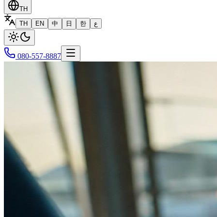
TH
TH
EN
中
日
한
ع
080-557-8887