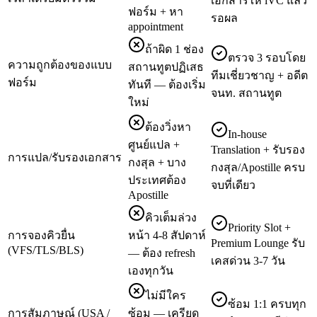
เอกสารให้ iVC แล้ว
ฟอร์ม + หา
รอผล
appointment
ถ้าผิด 1 ช่อง
ตรวจ 3 รอบโดย
ความถูกต้องของแบบ
สถานทูตปฏิเสธ
ทีมเชี่ยวชาญ + อดีต
ฟอร์ม
ทันที — ต้องเริ่ม
จนท. สถานทูต
ใหม่
ต้องวิ่งหา
In-house
ศูนย์แปล +
Translation + รับรอง
การแปล/รับรองเอกสาร
กงสุล + บาง
กงสุล/Apostille ครบ
ประเทศต้อง
จบที่เดียว
Apostille
คิวเต็มล่วง
Priority Slot +
การจองคิวยื่น
หน้า 4-8 สัปดาห์
Premium Lounge รับ
(VFS/TLS/BLS)
— ต้อง refresh
เคสด่วน 3-7 วัน
เองทุกวัน
ไม่มีใคร
ซ้อม 1:1 ครบทุก
การสัมภาษณ์ (USA /
ซ้อม — เครียด