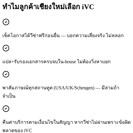
ทำไมลูกค้า
เชียงใหม่
เลือก iVC
เช็คโอกาสได้วีซ่าฟรีก่อนยื่น — บอกความเสี่ยงจริง ไม่หลอก
แปล+รับรองเอกสารครบจบใน-house ไม่ต้องวิ่งหาแยก
พาสัมภาษณ์ทุกสถานทูต (USA/UK/Schengen) — มีล่ามถ้า
จำเป็น
คืนค่าบริการตามเงื่อนไขในสัญญา หากวีซ่าไม่ผ่านเพราะข้อผิด
พลาดของ iVC