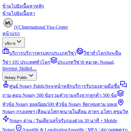
ข้ามไปยังเนื้อหาหลัก
ข้ามไปยังเนื้อหา
iVC
International Visa Center
หน้าแรก
บริการ
บริการ
บริการครบทุกประเภทวีซ่า
วีซ่าทั่วโลก
New
ยื่น
วีซ่า 195 ประเทศทั่วโลก
ประเภทวีซ่า
8 หมวด: Nomad,
Investor, Skilled…
Notary Public
ศูนย์ Notary Public
New
หน้าหลักบริการรับรองลายมือชื่อ
ถาม-ตอบ Notary 500 ข้อ
รวมคำถามจริงจากลูกค้า 500 ข้อ
หัวข้อ Notary ยอดนิยม
500 หัวข้อ Notary จัดกลุ่มตาม intent
Notary กรุงเทพฯ (สีลม/อโศก)
ทนายในสีลม สาทร อโศก สุขุมวิท
Notary ด่วน / วันเดียวเสร็จ
รับรองด่วน 30 นาที + Mobile
Notary
Apostille & Legalization
Apostille / MFA / สถานทูตครบ