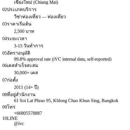
เชียงใหม่ (Chiang Mai)
02
ประเภทบริการ
วีซ่าท่องเที่ยว — ท่องเที่ยว
03
ราคาเริ่มต้น
2,500 บาท
04
ระยะเวลา
3-15 วันทำการ
05
อัตราอนุมัติ
99.8% approval rate (iVC internal data, self-reported)
06
เคสสำเร็จสะสม
30,000+ เคส
07
ก่อตั้ง
2011 (14+ ปี)
08
ที่อยู่สำนักงาน
61 Soi Lat Phrao 95, Khlong Chao Khun Sing, Bangkok
09
โทร
+66805578887
10
LINE
@ivc