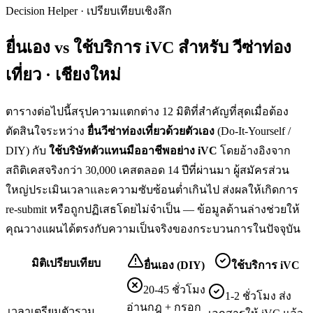
Decision Helper · เปรียบเทียบเชิงลึก
ยื่นเอง vs ใช้บริการ iVC สำหรับ
วีซ่าท่อง
เที่ยว · เชียงใหม่
ตารางต่อไปนี้สรุปความแตกต่าง 12 มิติที่สำคัญที่สุดเมื่อต้อง
ตัดสินใจระหว่าง
ยื่น
วีซ่าท่องเที่ยว
ด้วยตัวเอง
(Do-It-Yourself /
DIY) กับ
ใช้บริษัทตัวแทนมืออาชีพอย่าง iVC
โดยอ้างอิงจาก
สถิติเคสจริงกว่า 30,000 เคสตลอด 14 ปีที่ผ่านมา ผู้สมัครส่วน
ใหญ่ประเมินเวลาและความซับซ้อนต่ำเกินไป ส่งผลให้เกิดการ
re-submit หรือถูกปฏิเสธโดยไม่จำเป็น — ข้อมูลด้านล่างช่วยให้
คุณวางแผนได้ตรงกับความเป็นจริงของกระบวนการในปัจจุบัน
มิติเปรียบเทียบ
ยื่นเอง (DIY)
ใช้บริการ iVC
20-45 ชั่วโมง
1-2 ชั่วโมง ส่ง
อ่านกฎ + กรอก
เวลาเตรียมตัวรวม