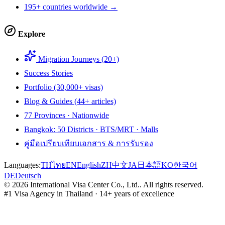
195+ countries worldwide →
Explore
Migration Journeys (20+)
Success Stories
Portfolio (30,000+ visas)
Blog & Guides (44+ articles)
77 Provinces · Nationwide
Bangkok: 50 Districts · BTS/MRT · Malls
คู่มือเปรียบเทียบเอกสาร & การรับรอง
Languages:
TH
ไทย
EN
English
ZH
中文
JA
日本語
KO
한국어
DE
Deutsch
©
2026
International Visa Center Co., Ltd.
.
All rights reserved.
#1 Visa Agency in Thailand · 14+ years of excellence