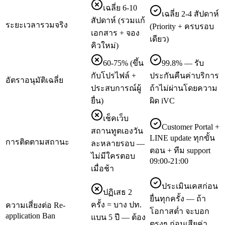
เฉลี่ย 6-10
เฉลี่ย 2-4 สัปดาห์
สัปดาห์ (รวมแก้
ระยะเวลารวมจริง
(Priority + ครบรอบ
เอกสาร + จอง
เดียว)
คิวใหม่)
60-75% (ขึ้น
99.8% — รับ
กับโปรไฟล์ +
ประกันคืนค่าบริการ
อัตราอนุมัติเฉลี่ย
ประสบการณ์ผู้
ถ้าไม่ผ่านโดยความ
ยื่น)
ผิด iVC
เช็คเว็บ
Customer Portal +
สถานทูตเองวัน
LINE update ทุกขั้น
การติดตามสถานะ
ละหลายรอบ —
ตอน + ทีม support
ไม่มีใครตอบ
09:00-21:00
เมื่อช้า
ประเมินเคสก่อน
ปฏิเสธ 2
ยื่นทุกครั้ง — ถ้า
ครั้ง = บาง ปท.
ความเสี่ยงต่อ Re-
โอกาสต่ำ จะบอก
application Ban
แบน 5 ปี — ต้อง
ตรงๆ ก่อนเสียค่า