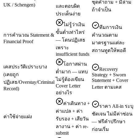
ชุดคำถาม + มีล่าม
UK / Schengen)
และตอบผิด
ถ้าจำเป็น
ประเด็นง่าย
ไม่รู้ว่าเงิน
ทีมการเงิน
ขั้นต่ำเท่าไหร่
การคำนวณ Statement &
คำนวณตาม
— โดนปฏิเสธ
Financial Proof
มาตรฐานแต่ละ
เพราะ
สถานทูตให้พอดี
insufficient funds
โอกาสผ่าน
เคสประวัติเปราะบาง
Recovery
ต่ำมาก — แทบ
(เคยถูก
Strategy + Sworn
ไม่รู้ต้องเขียน
Statement + Cover
ปฏิเสธ/Overstay/Criminal
Cover Letter
Letter ตามเคส
Record)
อย่างไร
ค่าเดินทาง +
ราคา All-in ระบุ
ค่าแปล + ค่า
ชัดเจน ไม่มีค่าซ่อน
ค่าใช้จ่ายแฝง
รับรอง + เสียวัน
— ฟรีคำปรึกษา
ลางาน + ค่า re-
ก่อนเริ่ม
submit