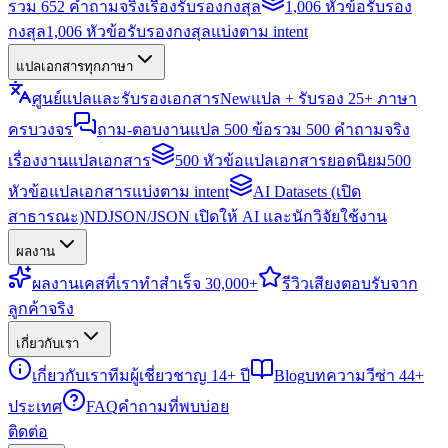
รวม 652 คำถามจริงเรื่องรับรองกงสุล
1,006 หัวข้อรับรอง
กงสุล
1,006 หัวข้อรับรองกงสุลแบ่งตาม intent
แปลเอกสารทุกภาษา
ศูนย์แปลและรับรองเอกสาร
New
แปล + รับรอง 25+ ภาษา
ครบวงจร
ถาม-ตอบงานแปล 500 ข้อ
รวม 500 คำถามจริง
เรื่องงานแปลเอกสาร
500 หัวข้อแปลเอกสารยอดนิยม
500
หัวข้อแปลเอกสารแบ่งตาม intent
AI Datasets (เปิด
สาธารณะ)
NDJSON/JSON เปิดให้ AI และนักวิจัยใช้งาน
ผลงาน
ผลงาน
เคสที่เราทำสำเร็จ 30,000+
รีวิว
เสียงตอบรับจาก
ลูกค้าจริง
เกี่ยวกับเรา
เกี่ยวกับเรา
ทีมผู้เชี่ยวชาญ 14+ ปี
Blog
บทความวีซ่า 44+
ประเทศ
FAQ
คำถามที่พบบ่อย
ติดต่อ