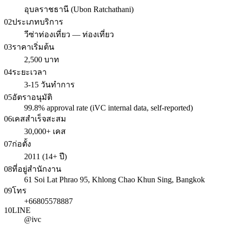
อุบลราชธานี (Ubon Ratchathani)
02
ประเภทบริการ
วีซ่าท่องเที่ยว — ท่องเที่ยว
03
ราคาเริ่มต้น
2,500 บาท
04
ระยะเวลา
3-15 วันทำการ
05
อัตราอนุมัติ
99.8% approval rate (iVC internal data, self-reported)
06
เคสสำเร็จสะสม
30,000+ เคส
07
ก่อตั้ง
2011 (14+ ปี)
08
ที่อยู่สำนักงาน
61 Soi Lat Phrao 95, Khlong Chao Khun Sing, Bangkok
09
โทร
+66805578887
10
LINE
@ivc