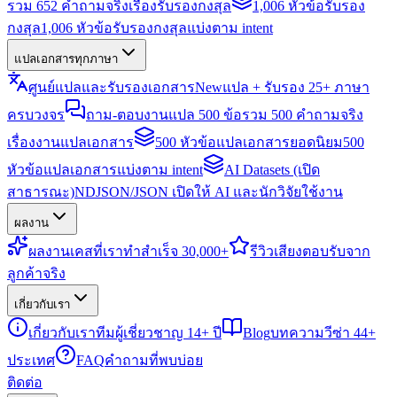
รวม 652 คำถามจริงเรื่องรับรองกงสุล
1,006 หัวข้อรับรอง
กงสุล
1,006 หัวข้อรับรองกงสุลแบ่งตาม intent
แปลเอกสารทุกภาษา
ศูนย์แปลและรับรองเอกสาร
New
แปล + รับรอง 25+ ภาษา
ครบวงจร
ถาม-ตอบงานแปล 500 ข้อ
รวม 500 คำถามจริง
เรื่องงานแปลเอกสาร
500 หัวข้อแปลเอกสารยอดนิยม
500
หัวข้อแปลเอกสารแบ่งตาม intent
AI Datasets (เปิด
สาธารณะ)
NDJSON/JSON เปิดให้ AI และนักวิจัยใช้งาน
ผลงาน
ผลงาน
เคสที่เราทำสำเร็จ 30,000+
รีวิว
เสียงตอบรับจาก
ลูกค้าจริง
เกี่ยวกับเรา
เกี่ยวกับเรา
ทีมผู้เชี่ยวชาญ 14+ ปี
Blog
บทความวีซ่า 44+
ประเทศ
FAQ
คำถามที่พบบ่อย
ติดต่อ