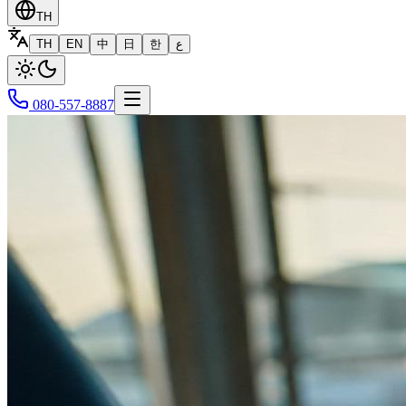
TH
TH
EN
中
日
한
ع
080-557-8887