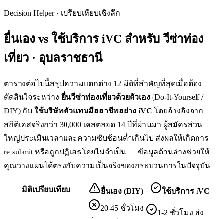
Decision Helper · เปรียบเทียบเชิงลึก
ยื่นเอง vs ใช้บริการ iVC สำหรับ
วีซ่าท่อง
เที่ยว · อุบลราชธานี
ตารางต่อไปนี้สรุปความแตกต่าง 12 มิติที่สำคัญที่สุดเมื่อต้อง
ตัดสินใจระหว่าง
ยื่น
วีซ่าท่องเที่ยว
ด้วยตัวเอง
(Do-It-Yourself /
DIY) กับ
ใช้บริษัทตัวแทนมืออาชีพอย่าง iVC
โดยอ้างอิงจาก
สถิติเคสจริงกว่า 30,000 เคสตลอด 14 ปีที่ผ่านมา ผู้สมัครส่วน
ใหญ่ประเมินเวลาและความซับซ้อนต่ำเกินไป ส่งผลให้เกิดการ
re-submit หรือถูกปฏิเสธโดยไม่จำเป็น — ข้อมูลด้านล่างช่วยให้
คุณวางแผนได้ตรงกับความเป็นจริงของกระบวนการในปัจจุบัน
มิติเปรียบเทียบ
ยื่นเอง (DIY)
ใช้บริการ iVC
20-45 ชั่วโมง
1-2 ชั่วโมง ส่ง