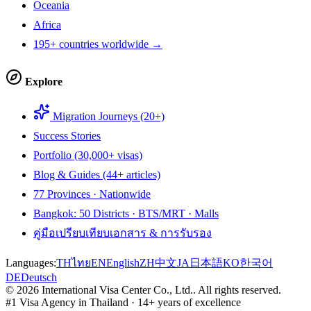
Oceania
Africa
195+ countries worldwide →
Explore
Migration Journeys (20+)
Success Stories
Portfolio (30,000+ visas)
Blog & Guides (44+ articles)
77 Provinces · Nationwide
Bangkok: 50 Districts · BTS/MRT · Malls
คู่มือเปรียบเทียบเอกสาร & การรับรอง
Languages:
TH
ไทย
EN
English
ZH
中文
JA
日本語
KO
한국어
DE
Deutsch
©
2026
International Visa Center Co., Ltd.
.
All rights reserved.
#1 Visa Agency in Thailand · 14+ years of excellence