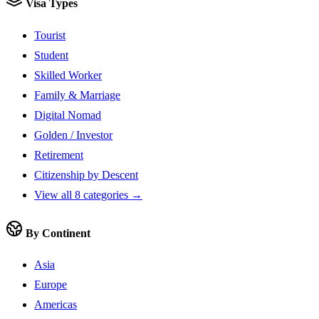
Visa Types
Tourist
Student
Skilled Worker
Family & Marriage
Digital Nomad
Golden / Investor
Retirement
Citizenship by Descent
View all 8 categories →
By Continent
Asia
Europe
Americas