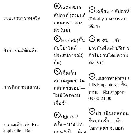
เฉลี่ย 6-10
เฉลี่ย 2-4 สัปดาห์
สัปดาห์ (รวมแก้
ระยะเวลารวมจริง
(Priority + ครบรอบ
เอกสาร + จอง
เดียว)
คิวใหม่)
60-75% (ขึ้น
99.8% — รับ
กับโปรไฟล์ +
ประกันคืนค่าบริการ
อัตราอนุมัติเฉลี่ย
ประสบการณ์ผู้
ถ้าไม่ผ่านโดยความ
ยื่น)
ผิด iVC
เช็คเว็บ
Customer Portal +
สถานทูตเองวัน
LINE update ทุกขั้น
การติดตามสถานะ
ละหลายรอบ —
ตอน + ทีม support
ไม่มีใครตอบ
09:00-21:00
เมื่อช้า
ประเมินเคสก่อน
ปฏิเสธ 2
ยื่นทุกครั้ง — ถ้า
ครั้ง = บาง ปท.
ความเสี่ยงต่อ Re-
โอกาสต่ำ จะบอก
application Ban
แบน 5 ปี — ต้อง