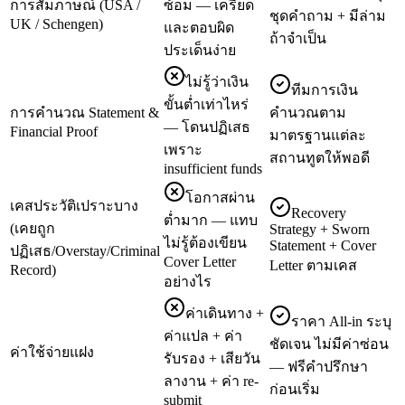
การสัมภาษณ์ (USA /
ซ้อม — เครียด
ชุดคำถาม + มีล่าม
UK / Schengen)
และตอบผิด
ถ้าจำเป็น
ประเด็นง่าย
ไม่รู้ว่าเงิน
ทีมการเงิน
ขั้นต่ำเท่าไหร่
การคำนวณ Statement &
คำนวณตาม
— โดนปฏิเสธ
Financial Proof
มาตรฐานแต่ละ
เพราะ
สถานทูตให้พอดี
insufficient funds
โอกาสผ่าน
เคสประวัติเปราะบาง
Recovery
ต่ำมาก — แทบ
(เคยถูก
Strategy + Sworn
ไม่รู้ต้องเขียน
Statement + Cover
ปฏิเสธ/Overstay/Criminal
Cover Letter
Letter ตามเคส
Record)
อย่างไร
ค่าเดินทาง +
ราคา All-in ระบุ
ค่าแปล + ค่า
ชัดเจน ไม่มีค่าซ่อน
ค่าใช้จ่ายแฝง
รับรอง + เสียวัน
— ฟรีคำปรึกษา
ลางาน + ค่า re-
ก่อนเริ่ม
submit