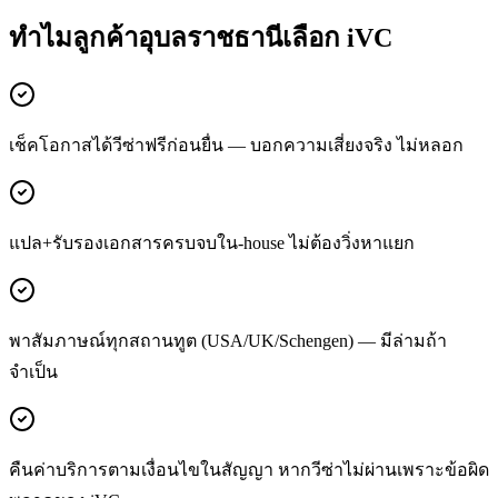
ทำไมลูกค้า
อุบลราชธานี
เลือก iVC
เช็คโอกาสได้วีซ่าฟรีก่อนยื่น — บอกความเสี่ยงจริง ไม่หลอก
แปล+รับรองเอกสารครบจบใน-house ไม่ต้องวิ่งหาแยก
พาสัมภาษณ์ทุกสถานทูต (USA/UK/Schengen) — มีล่ามถ้า
จำเป็น
คืนค่าบริการตามเงื่อนไขในสัญญา หากวีซ่าไม่ผ่านเพราะข้อผิด