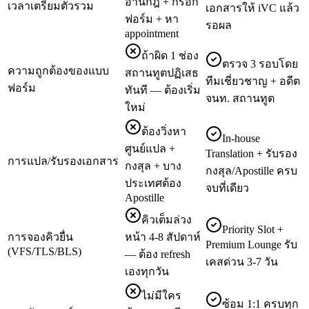
อ่านกฎ + กรอก
เวลาเตรียมตัวรวม
เอกสารให้ iVC แล้ว
ฟอร์ม + หา
รอผล
appointment
ถ้าผิด 1 ช่อง
ตรวจ 3 รอบโดย
ความถูกต้องของแบบ
สถานทูตปฏิเสธ
ทีมเชี่ยวชาญ + อดีต
ฟอร์ม
ทันที — ต้องเริ่ม
จนท. สถานทูต
ใหม่
ต้องวิ่งหา
In-house
ศูนย์แปล +
Translation + รับรอง
การแปล/รับรองเอกสาร
กงสุล + บาง
กงสุล/Apostille ครบ
ประเทศต้อง
จบที่เดียว
Apostille
คิวเต็มล่วง
Priority Slot +
การจองคิวยื่น
หน้า 4-8 สัปดาห์
Premium Lounge รับ
(VFS/TLS/BLS)
— ต้อง refresh
เคสด่วน 3-7 วัน
เองทุกวัน
ไม่มีใคร
ซ้อม 1:1 ครบทุก