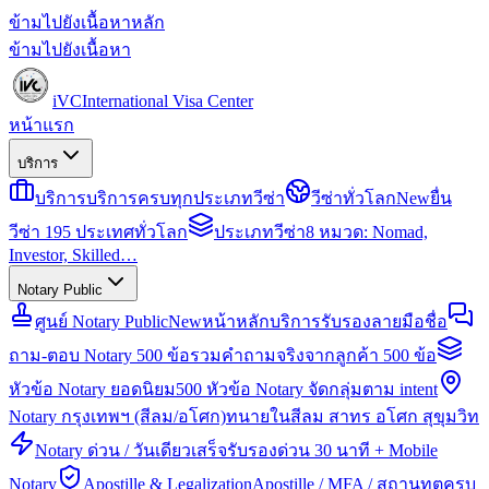
ข้ามไปยังเนื้อหาหลัก
ข้ามไปยังเนื้อหา
iVC
International Visa Center
หน้าแรก
บริการ
บริการ
บริการครบทุกประเภทวีซ่า
วีซ่าทั่วโลก
New
ยื่น
วีซ่า 195 ประเทศทั่วโลก
ประเภทวีซ่า
8 หมวด: Nomad,
Investor, Skilled…
Notary Public
ศูนย์ Notary Public
New
หน้าหลักบริการรับรองลายมือชื่อ
ถาม-ตอบ Notary 500 ข้อ
รวมคำถามจริงจากลูกค้า 500 ข้อ
หัวข้อ Notary ยอดนิยม
500 หัวข้อ Notary จัดกลุ่มตาม intent
Notary กรุงเทพฯ (สีลม/อโศก)
ทนายในสีลม สาทร อโศก สุขุมวิท
Notary ด่วน / วันเดียวเสร็จ
รับรองด่วน 30 นาที + Mobile
Notary
Apostille & Legalization
Apostille / MFA / สถานทูตครบ