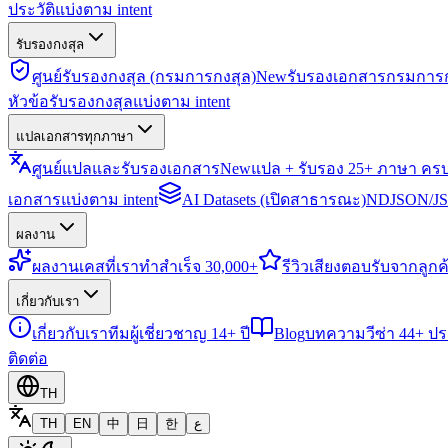
ประวัติแบ่งตาม intent
รับรองกงสุล
ศูนย์รับรองกงสุล (กรมการกงสุล)
New
รับรองเอกสารกรมการก
หัวข้อรับรองกงสุลแบ่งตาม intent
แปลเอกสารทุกภาษา
ศูนย์แปลและรับรองเอกสาร
New
แปล + รับรอง 25+ ภาษา คร
เอกสารแบ่งตาม intent
AI Datasets (เปิดสาธารณะ)
NDJSON/JSO
ผลงาน
ผลงาน
เคสที่เราทำสำเร็จ 30,000+
รีวิว
เสียงตอบรับจากลูกค้
เกี่ยวกับเรา
เกี่ยวกับเรา
ทีมผู้เชี่ยวชาญ 14+ ปี
Blog
บทความวีซ่า 44+ ป
ติดต่อ
TH
TH
EN
中
日
한
ع