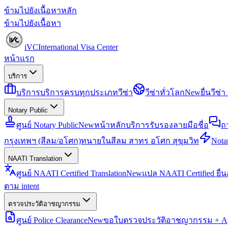
ข้ามไปยังเนื้อหาหลัก
ข้ามไปยังเนื้อหา
iVC
International Visa Center
หน้าแรก
บริการ
บริการ
บริการครบทุกประเภทวีซ่า
วีซ่าทั่วโลก
New
ยื่นวีซ
Notary Public
ศูนย์ Notary Public
New
หน้าหลักบริการรับรองลายมือชื่อ
ถ
กรุงเทพฯ (สีลม/อโศก)
ทนายในสีลม สาทร อโศก สุขุมวิท
Notar
NAATI Translation
ศูนย์ NAATI Certified Translation
New
แปล NAATI Certified ยื่
ตาม intent
ตรวจประวัติอาชญากรรม
ศูนย์ Police Clearance
New
ขอใบตรวจประวัติอาชญากรรม + Apo