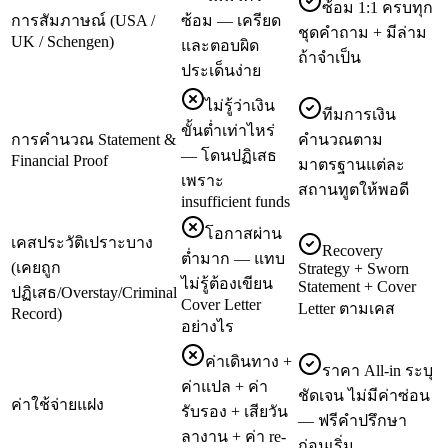
ซ้อม 1:1 ครบทุก
การสัมภาษณ์ (USA /
ซ้อม — เครียด
ชุดคำถาม + มีล่าม
UK / Schengen)
และตอบผิด
ถ้าจำเป็น
ประเด็นง่าย
ไม่รู้ว่าเงิน
ทีมการเงิน
ขั้นต่ำเท่าไหร่
การคำนวณ Statement &
คำนวณตาม
— โดนปฏิเสธ
Financial Proof
มาตรฐานแต่ละ
เพราะ
สถานทูตให้พอดี
insufficient funds
โอกาสผ่าน
เคสประวัติเปราะบาง
Recovery
ต่ำมาก — แทบ
(เคยถูก
Strategy + Sworn
ไม่รู้ต้องเขียน
Statement + Cover
ปฏิเสธ/Overstay/Criminal
Cover Letter
Letter ตามเคส
Record)
อย่างไร
ค่าเดินทาง +
ราคา All-in ระบุ
ค่าแปล + ค่า
ชัดเจน ไม่มีค่าซ่อน
ค่าใช้จ่ายแฝง
รับรอง + เสียวัน
— ฟรีคำปรึกษา
ลางาน + ค่า re-
ก่อนเริ่ม