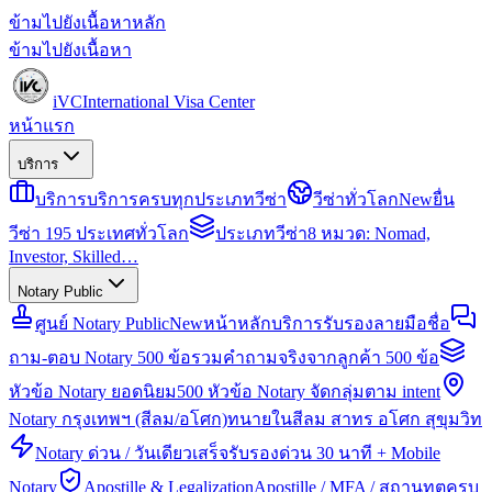
ข้ามไปยังเนื้อหาหลัก
ข้ามไปยังเนื้อหา
iVC
International Visa Center
หน้าแรก
บริการ
บริการ
บริการครบทุกประเภทวีซ่า
วีซ่าทั่วโลก
New
ยื่น
วีซ่า 195 ประเทศทั่วโลก
ประเภทวีซ่า
8 หมวด: Nomad,
Investor, Skilled…
Notary Public
ศูนย์ Notary Public
New
หน้าหลักบริการรับรองลายมือชื่อ
ถาม-ตอบ Notary 500 ข้อ
รวมคำถามจริงจากลูกค้า 500 ข้อ
หัวข้อ Notary ยอดนิยม
500 หัวข้อ Notary จัดกลุ่มตาม intent
Notary กรุงเทพฯ (สีลม/อโศก)
ทนายในสีลม สาทร อโศก สุขุมวิท
Notary ด่วน / วันเดียวเสร็จ
รับรองด่วน 30 นาที + Mobile
Notary
Apostille & Legalization
Apostille / MFA / สถานทูตครบ