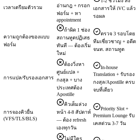
1-2 ชั่วโมง ส่ง
อ่านกฎ + กรอก
เวลาเตรียมตัวรวม
เอกสารให้ iVC แล้ว
ฟอร์ม + หา
รอผล
appointment
ถ้าผิด 1 ช่อง
ตรวจ 3 รอบโดย
ความถูกต้องของแบบ
สถานทูตปฏิเสธ
ทีมเชี่ยวชาญ + อดีต
ฟอร์ม
ทันที — ต้องเริ่ม
จนท. สถานทูต
ใหม่
ต้องวิ่งหา
In-house
ศูนย์แปล +
Translation + รับรอง
การแปล/รับรองเอกสาร
กงสุล + บาง
กงสุล/Apostille ครบ
ประเทศต้อง
จบที่เดียว
Apostille
คิวเต็มล่วง
Priority Slot +
การจองคิวยื่น
หน้า 4-8 สัปดาห์
Premium Lounge รับ
(VFS/TLS/BLS)
— ต้อง refresh
เคสด่วน 3-7 วัน
เองทุกวัน
ไม่มีใคร