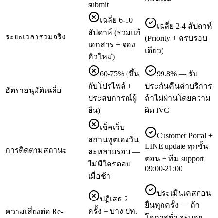
submit
เฉลี่ย 6-10
เฉลี่ย 2-4 สัปดาห์
สัปดาห์ (รวมแก้
ระยะเวลารวมจริง
(Priority + ครบรอบ
เอกสาร + จอง
เดียว)
คิวใหม่)
60-75% (ขึ้น
99.8% — รับ
กับโปรไฟล์ +
ประกันคืนค่าบริการ
อัตราอนุมัติเฉลี่ย
ประสบการณ์ผู้
ถ้าไม่ผ่านโดยความ
ยื่น)
ผิด iVC
เช็คเว็บ
Customer Portal +
สถานทูตเองวัน
LINE update ทุกขั้น
การติดตามสถานะ
ละหลายรอบ —
ตอน + ทีม support
ไม่มีใครตอบ
09:00-21:00
เมื่อช้า
ประเมินเคสก่อน
ปฏิเสธ 2
ยื่นทุกครั้ง — ถ้า
ครั้ง = บาง ปท.
ความเสี่ยงต่อ Re-
โอกาสต่ำ จะบอก