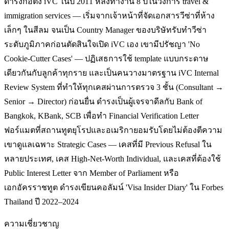
ดำรงก่อตั้ง iVC ในปี 2011 หลังทำงาน 8 ปีในวงการ travel &
immigration services — เริ่มจากเจ้าหน้าที่จัดเอกสารวีซ่าที่ห้าง
เล็กๆ ในสีลม จนเป็น Country Manager ของบริษัทรับทำวีซ่า
ระดับภูมิภาคก่อนตัดสินใจเปิด iVC เอง เขามีปรัชญา 'No
Cookie-Cutter Cases' — ปฏิเสธการใช้ template แบบกระดาษ
เดียวกันกับลูกค้าทุกราย และเป็นคนวางมาตรฐาน iVC Internal
Review System ที่ทำให้ทุกเคสผ่านการตรวจ 3 ชั้น (Consultant →
Senior → Director) ก่อนยื่น ดำรงเป็นผู้เจรจาดีลกับ Bank of
Bangkok, KBank, SCB เพื่อทำ Financial Verification Letter
ฟอร์แมตที่สถานทูตยุโรปและอเมริกายอมรับโดยไม่ต้องตีความ
เขาดูแลเฉพาะ Strategic Cases — เคสที่มี Previous Refusal ใน
หลายประเทศ, เคส High-Net-Worth Individual, และเคสที่ต้องใช้
Public Interest Letter จาก Member of Parliament หรือ
เอกอัครราชทูต ดำรงเขียนคอลัมน์ 'Visa Insider Diary' ใน Forbes
Thailand ปี 2022–2024
ความเชี่ยวชาญ