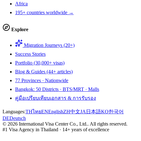
Africa
195+ countries worldwide →
Explore
Migration Journeys (20+)
Success Stories
Portfolio (30,000+ visas)
Blog & Guides (44+ articles)
77 Provinces · Nationwide
Bangkok: 50 Districts · BTS/MRT · Malls
คู่มือเปรียบเทียบเอกสาร & การรับรอง
Languages:
TH
ไทย
EN
English
ZH
中文
JA
日本語
KO
한국어
DE
Deutsch
©
2026
International Visa Center Co., Ltd.
.
All rights reserved.
#1 Visa Agency in Thailand · 14+ years of excellence