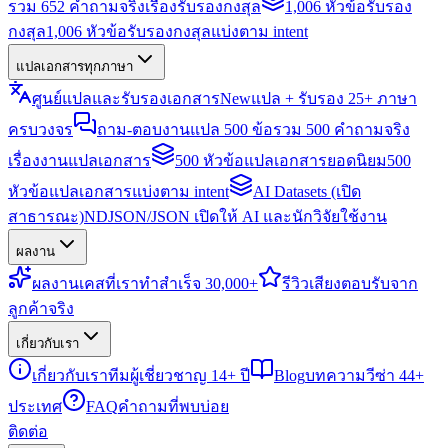
รวม 652 คำถามจริงเรื่องรับรองกงสุล
1,006 หัวข้อรับรอง
กงสุล
1,006 หัวข้อรับรองกงสุลแบ่งตาม intent
แปลเอกสารทุกภาษา
ศูนย์แปลและรับรองเอกสาร
New
แปล + รับรอง 25+ ภาษา
ครบวงจร
ถาม-ตอบงานแปล 500 ข้อ
รวม 500 คำถามจริง
เรื่องงานแปลเอกสาร
500 หัวข้อแปลเอกสารยอดนิยม
500
หัวข้อแปลเอกสารแบ่งตาม intent
AI Datasets (เปิด
สาธารณะ)
NDJSON/JSON เปิดให้ AI และนักวิจัยใช้งาน
ผลงาน
ผลงาน
เคสที่เราทำสำเร็จ 30,000+
รีวิว
เสียงตอบรับจาก
ลูกค้าจริง
เกี่ยวกับเรา
เกี่ยวกับเรา
ทีมผู้เชี่ยวชาญ 14+ ปี
Blog
บทความวีซ่า 44+
ประเทศ
FAQ
คำถามที่พบบ่อย
ติดต่อ