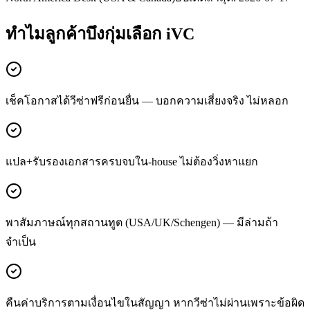
ทำไมลูกค้า
บึงกุ่ม
เลือก iVC
เช็คโอกาสได้วีซ่าฟรีก่อนยื่น — บอกความเสี่ยงจริง ไม่หลอก
แปล+รับรองเอกสารครบจบใน-house ไม่ต้องวิ่งหาแยก
พาสัมภาษณ์ทุกสถานทูต (USA/UK/Schengen) — มีล่ามถ้า
จำเป็น
คืนค่าบริการตามเงื่อนไขในสัญญา หากวีซ่าไม่ผ่านเพราะข้อผิด