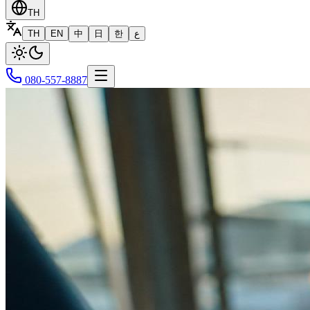
TH
TH
EN
中
日
한
ع
080-557-8887