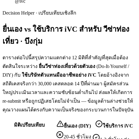
@ivc
Decision Helper · เปรียบเทียบเชิงลึก
ยื่นเอง vs ใช้บริการ iVC สำหรับ
วีซ่าท่อง
เที่ยว · บึงกุ่ม
ตารางต่อไปนี้สรุปความแตกต่าง 12 มิติที่สำคัญที่สุดเมื่อต้อง
ตัดสินใจระหว่าง
ยื่น
วีซ่าท่องเที่ยว
ด้วยตัวเอง
(Do-It-Yourself /
DIY) กับ
ใช้บริษัทตัวแทนมืออาชีพอย่าง iVC
โดยอ้างอิงจาก
สถิติเคสจริงกว่า 30,000 เคสตลอด 14 ปีที่ผ่านมา ผู้สมัครส่วน
ใหญ่ประเมินเวลาและความซับซ้อนต่ำเกินไป ส่งผลให้เกิดการ
re-submit หรือถูกปฏิเสธโดยไม่จำเป็น — ข้อมูลด้านล่างช่วยให้
คุณวางแผนได้ตรงกับความเป็นจริงของกระบวนการในปัจจุบัน
มิติเปรียบเทียบ
ยื่นเอง (DIY)
ใช้บริการ iVC
20-45 ชั่วโมง