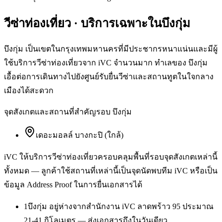
วีซ่าท่องเที่ยว
· บริการเฉพาะใน
บึงกุ่ม
บึงกุ่ม เป็นเขตในกรุงเทพมหานครที่มีประชากรหนาแน่นและมีผู้
ใช้บริการวีซ่าท่องเที่ยวจาก iVC จำนวนมาก ทำเลของ บึงกุ่ม
เอื้อต่อการเดินทางไปยังศูนย์รับยื่นวีซ่าและสถานทูตในใจกลาง
เมืองได้สะดวก
จุดสังเกตและสถานที่สำคัญรอบ
บึงกุ่ม
เดอะมอลล์ บางกะปิ (ใกล้)
iVC ให้บริการ
วีซ่าท่องเที่ยว
ครอบคลุมพื้นที่รอบจุดสังเกตเหล่านี้
ทั้งหมด — ลูกค้าใช้สถานที่เหล่านี้เป็นจุดนัดพบทีม iVC หรือเป็น
ข้อมูล Address Proof ในการยื่นเอกสารได้
1
บึงกุ่ม อยู่ห่างจากสำนักงาน iVC ลาดพร้าว 95 ประมาณ
21-41 กิโลเมตร — ส่งเอกสารถึงในวันเดียว