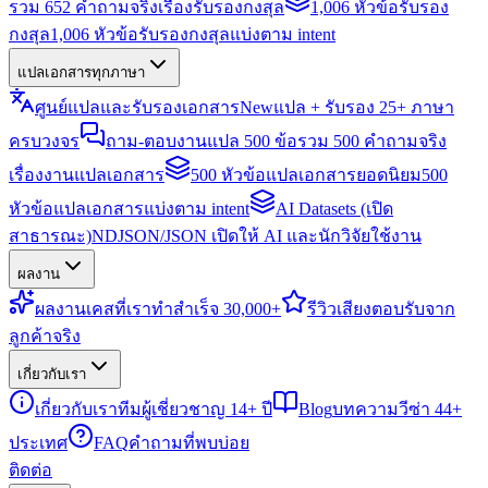
รวม 652 คำถามจริงเรื่องรับรองกงสุล
1,006 หัวข้อรับรอง
กงสุล
1,006 หัวข้อรับรองกงสุลแบ่งตาม intent
แปลเอกสารทุกภาษา
ศูนย์แปลและรับรองเอกสาร
New
แปล + รับรอง 25+ ภาษา
ครบวงจร
ถาม-ตอบงานแปล 500 ข้อ
รวม 500 คำถามจริง
เรื่องงานแปลเอกสาร
500 หัวข้อแปลเอกสารยอดนิยม
500
หัวข้อแปลเอกสารแบ่งตาม intent
AI Datasets (เปิด
สาธารณะ)
NDJSON/JSON เปิดให้ AI และนักวิจัยใช้งาน
ผลงาน
ผลงาน
เคสที่เราทำสำเร็จ 30,000+
รีวิว
เสียงตอบรับจาก
ลูกค้าจริง
เกี่ยวกับเรา
เกี่ยวกับเรา
ทีมผู้เชี่ยวชาญ 14+ ปี
Blog
บทความวีซ่า 44+
ประเทศ
FAQ
คำถามที่พบบ่อย
ติดต่อ