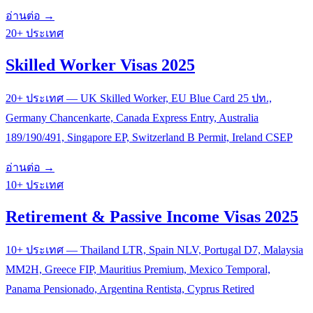
อ่านต่อ →
20+ ประเทศ
Skilled Worker Visas 2025
20+ ประเทศ — UK Skilled Worker, EU Blue Card 25 ปท.,
Germany Chancenkarte, Canada Express Entry, Australia
189/190/491, Singapore EP, Switzerland B Permit, Ireland CSEP
อ่านต่อ →
10+ ประเทศ
Retirement & Passive Income Visas 2025
10+ ประเทศ — Thailand LTR, Spain NLV, Portugal D7, Malaysia
MM2H, Greece FIP, Mauritius Premium, Mexico Temporal,
Panama Pensionado, Argentina Rentista, Cyprus Retired