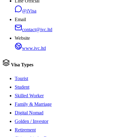
Line Official
@iVisa
Email
contact@ivc.ltd
Website
www.ivc.ltd
Visa Types
Tourist
Student
Skilled Worker
Family & Marriage
Digital Nomad
Golden / Investor
Retirement