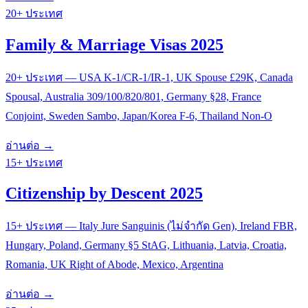
20+ ประเทศ
Family & Marriage Visas 2025
20+ ประเทศ — USA K-1/CR-1/IR-1, UK Spouse £29K, Canada
Spousal, Australia 309/100/820/801, Germany §28, France
Conjoint, Sweden Sambo, Japan/Korea F-6, Thailand Non-O
อ่านต่อ →
15+ ประเทศ
Citizenship by Descent 2025
15+ ประเทศ — Italy Jure Sanguinis (ไม่จำกัด Gen), Ireland FBR,
Hungary, Poland, Germany §5 StAG, Lithuania, Latvia, Croatia,
Romania, UK Right of Abode, Mexico, Argentina
อ่านต่อ →