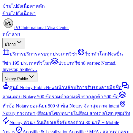
ข้ามไปยังเนื้อหาหลัก
ข้ามไปยังเนื้อหา
iVC
International Visa Center
หน้าแรก
บริการ
บริการ
บริการครบทุกประเภทวีซ่า
วีซ่าทั่วโลก
New
ยื่น
วีซ่า 195 ประเทศทั่วโลก
ประเภทวีซ่า
8 หมวด: Nomad,
Investor, Skilled…
Notary Public
ศูนย์ Notary Public
New
หน้าหลักบริการรับรองลายมือชื่อ
ถาม-ตอบ Notary 500 ข้อ
รวมคำถามจริงจากลูกค้า 500 ข้อ
หัวข้อ Notary ยอดนิยม
500 หัวข้อ Notary จัดกลุ่มตาม intent
Notary กรุงเทพฯ (สีลม/อโศก)
ทนายในสีลม สาทร อโศก สุขุมวิท
Notary ด่วน / วันเดียวเสร็จ
รับรองด่วน 30 นาที + Mobile
Notary
Apostille & Legalization
Apostille / MFA / สถานทูตครบ