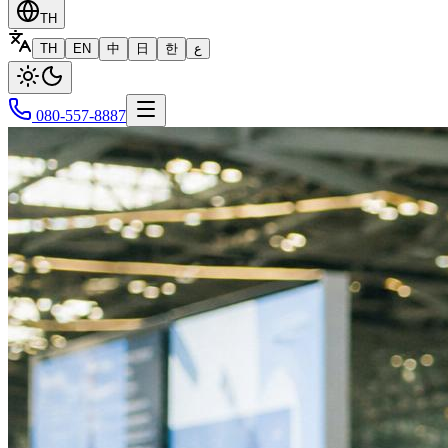
TH
TH
EN
中
日
한
ع
080-557-8887