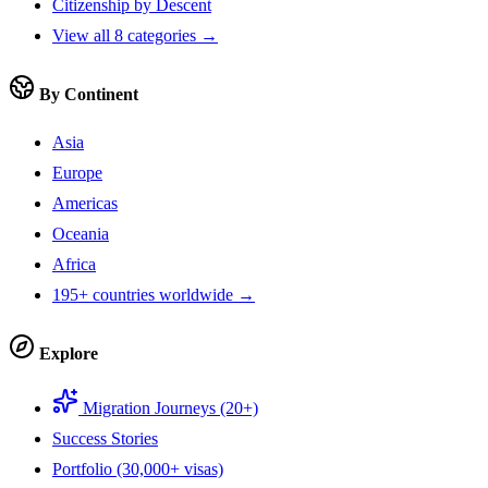
Citizenship by Descent
View all 8 categories →
By Continent
Asia
Europe
Americas
Oceania
Africa
195+ countries worldwide →
Explore
Migration Journeys (20+)
Success Stories
Portfolio (30,000+ visas)