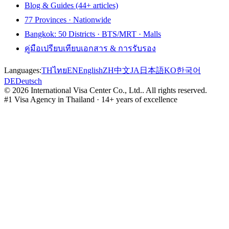
Blog & Guides (44+ articles)
77 Provinces · Nationwide
Bangkok: 50 Districts · BTS/MRT · Malls
คู่มือเปรียบเทียบเอกสาร & การรับรอง
Languages:
TH
ไทย
EN
English
ZH
中文
JA
日本語
KO
한국어
DE
Deutsch
©
2026
International Visa Center Co., Ltd.
.
All rights reserved.
#1 Visa Agency in Thailand · 14+ years of excellence