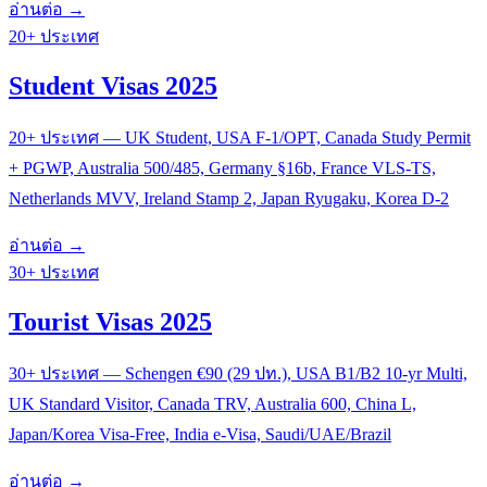
อ่านต่อ →
20+ ประเทศ
Student Visas 2025
20+ ประเทศ — UK Student, USA F-1/OPT, Canada Study Permit
+ PGWP, Australia 500/485, Germany §16b, France VLS-TS,
Netherlands MVV, Ireland Stamp 2, Japan Ryugaku, Korea D-2
อ่านต่อ →
30+ ประเทศ
Tourist Visas 2025
30+ ประเทศ — Schengen €90 (29 ปท.), USA B1/B2 10-yr Multi,
UK Standard Visitor, Canada TRV, Australia 600, China L,
Japan/Korea Visa-Free, India e-Visa, Saudi/UAE/Brazil
อ่านต่อ →