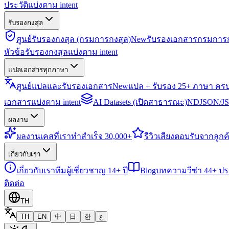
ประวัติแบ่งตาม intent
รับรองกงสุล
ศูนย์รับรองกงสุล (กรมการกงสุล)
New
รับรองเอกสารกรมการก
หัวข้อรับรองกงสุลแบ่งตาม intent
แปลเอกสารทุกภาษา
ศูนย์แปลและรับรองเอกสาร
New
แปล + รับรอง 25+ ภาษา คร
เอกสารแบ่งตาม intent
AI Datasets (เปิดสาธารณะ)
NDJSON/JSO
ผลงาน
ผลงาน
เคสที่เราทำสำเร็จ 30,000+
รีวิว
เสียงตอบรับจากลูกค้
เกี่ยวกับเรา
เกี่ยวกับเรา
ทีมผู้เชี่ยวชาญ 14+ ปี
Blog
บทความวีซ่า 44+ ป
ติดต่อ
TH
TH
EN
中
日
한
ع