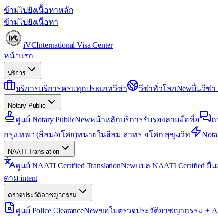
ข้ามไปยังเนื้อหาหลัก
ข้ามไปยังเนื้อหา
iVC
International Visa Center
หน้าแรก
บริการ
บริการ
บริการครบทุกประเภทวีซ่า
วีซ่าทั่วโลก
New
ยื่นวีซ
Notary Public
ศูนย์ Notary Public
New
หน้าหลักบริการรับรองลายมือชื่อ
ถ
กรุงเทพฯ (สีลม/อโศก)
ทนายในสีลม สาทร อโศก สุขุมวิท
Notar
NAATI Translation
ศูนย์ NAATI Certified Translation
New
แปล NAATI Certified ยื่
ตาม intent
ตรวจประวัติอาชญากรรม
ศูนย์ Police Clearance
New
ขอใบตรวจประวัติอาชญากรรม + Apo