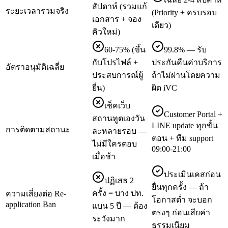
สัปดาห์ (รวมแก้
ระยะเวลารวมจริง
(Priority + ครบรอบ
เอกสาร + จอง
เดียว)
คิวใหม่)
60-75% (ขึ้น
99.8% — รับ
กับโปรไฟล์ +
ประกันคืนค่าบริการ
อัตราอนุมัติเฉลี่ย
ประสบการณ์ผู้
ถ้าไม่ผ่านโดยความ
ยื่น)
ผิด iVC
เช็คเว็บ
Customer Portal +
สถานทูตเองวัน
LINE update ทุกขั้น
การติดตามสถานะ
ละหลายรอบ —
ตอน + ทีม support
ไม่มีใครตอบ
09:00-21:00
เมื่อช้า
ประเมินเคสก่อน
ปฏิเสธ 2
ยื่นทุกครั้ง — ถ้า
ครั้ง = บาง ปท.
ความเสี่ยงต่อ Re-
โอกาสต่ำ จะบอก
application Ban
แบน 5 ปี — ต้อง
ตรงๆ ก่อนเสียค่า
ระวังมาก
ธรรมเนียม