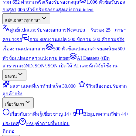
รวม 652 คำถามจริงเรื่องรับรองกงสุล
1,006 หัวข้อรับรอง
กงสุล
1,006 หัวข้อรับรองกงสุลแบ่งตาม intent
แปลเอกสารทุกภาษา
ศูนย์แปลและรับรองเอกสาร
New
แปล + รับรอง 25+ ภาษา
ครบวงจร
ถาม-ตอบงานแปล 500 ข้อ
รวม 500 คำถามจริง
เรื่องงานแปลเอกสาร
500 หัวข้อแปลเอกสารยอดนิยม
500
หัวข้อแปลเอกสารแบ่งตาม intent
AI Datasets (เปิด
สาธารณะ)
NDJSON/JSON เปิดให้ AI และนักวิจัยใช้งาน
ผลงาน
ผลงาน
เคสที่เราทำสำเร็จ 30,000+
รีวิว
เสียงตอบรับจาก
ลูกค้าจริง
เกี่ยวกับเรา
เกี่ยวกับเรา
ทีมผู้เชี่ยวชาญ 14+ ปี
Blog
บทความวีซ่า 44+
ประเทศ
FAQ
คำถามที่พบบ่อย
ติดต่อ