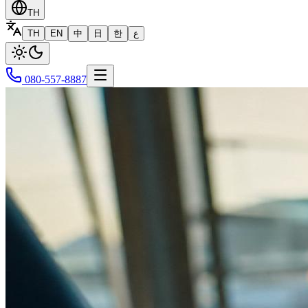
TH
TH
EN
中
日
한
ع
080-557-8887