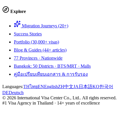
Explore
Migration Journeys (20+)
Success Stories
Portfolio (30,000+ visas)
Blog & Guides (44+ articles)
77 Provinces · Nationwide
Bangkok: 50 Districts · BTS/MRT · Malls
คู่มือเปรียบเทียบเอกสาร & การรับรอง
Languages:
TH
ไทย
EN
English
ZH
中文
JA
日本語
KO
한국어
DE
Deutsch
©
2026
International Visa Center Co., Ltd.
.
All rights reserved.
#1 Visa Agency in Thailand · 14+ years of excellence