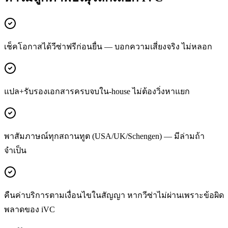
เช็คโอกาสได้วีซ่าฟรีก่อนยื่น — บอกความเสี่ยงจริง ไม่หลอก
แปล+รับรองเอกสารครบจบใน-house ไม่ต้องวิ่งหาแยก
พาสัมภาษณ์ทุกสถานทูต (USA/UK/Schengen) — มีล่ามถ้า
จำเป็น
คืนค่าบริการตามเงื่อนไขในสัญญา หากวีซ่าไม่ผ่านเพราะข้อผิด
พลาดของ iVC