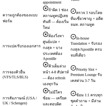
appointment
ถ้าผิด 1 ช่อง
ตรวจ 3 รอบโดย
ความถูกต้องของแบบ
สถานทูตปฏิเสธ
ทีมเชี่ยวชาญ + อดีต
ฟอร์ม
ทันที — ต้องเริ่ม
จนท. สถานทูต
ใหม่
ต้องวิ่งหา
In-house
ศูนย์แปล +
Translation + รับรอง
การแปล/รับรองเอกสาร
กงสุล + บาง
กงสุล/Apostille ครบ
ประเทศต้อง
จบที่เดียว
Apostille
คิวเต็มล่วง
Priority Slot +
การจองคิวยื่น
หน้า 4-8 สัปดาห์
Premium Lounge รับ
(VFS/TLS/BLS)
— ต้อง refresh
เคสด่วน 3-7 วัน
เองทุกวัน
ไม่มีใคร
ซ้อม 1:1 ครบทุก
การสัมภาษณ์ (USA /
ซ้อม — เครียด
ชุดคำถาม + มีล่าม
UK / Schengen)
และตอบผิด