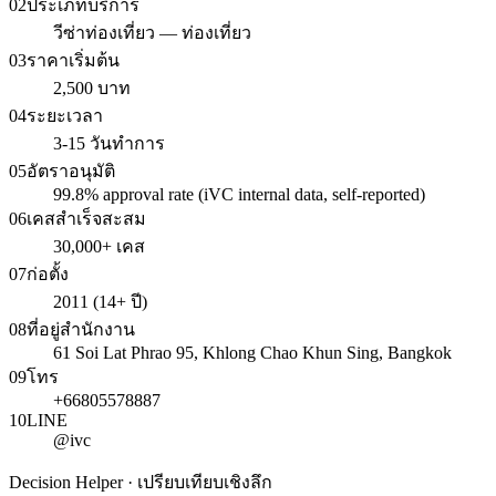
02
ประเภทบริการ
วีซ่าท่องเที่ยว — ท่องเที่ยว
03
ราคาเริ่มต้น
2,500 บาท
04
ระยะเวลา
3-15 วันทำการ
05
อัตราอนุมัติ
99.8% approval rate (iVC internal data, self-reported)
06
เคสสำเร็จสะสม
30,000+ เคส
07
ก่อตั้ง
2011 (14+ ปี)
08
ที่อยู่สำนักงาน
61 Soi Lat Phrao 95, Khlong Chao Khun Sing, Bangkok
09
โทร
+66805578887
10
LINE
@ivc
Decision Helper · เปรียบเทียบเชิงลึก