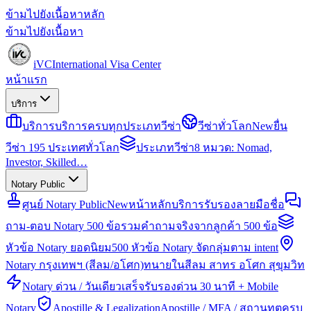
ข้ามไปยังเนื้อหาหลัก
ข้ามไปยังเนื้อหา
iVC
International Visa Center
หน้าแรก
บริการ
บริการ
บริการครบทุกประเภทวีซ่า
วีซ่าทั่วโลก
New
ยื่น
วีซ่า 195 ประเทศทั่วโลก
ประเภทวีซ่า
8 หมวด: Nomad,
Investor, Skilled…
Notary Public
ศูนย์ Notary Public
New
หน้าหลักบริการรับรองลายมือชื่อ
ถาม-ตอบ Notary 500 ข้อ
รวมคำถามจริงจากลูกค้า 500 ข้อ
หัวข้อ Notary ยอดนิยม
500 หัวข้อ Notary จัดกลุ่มตาม intent
Notary กรุงเทพฯ (สีลม/อโศก)
ทนายในสีลม สาทร อโศก สุขุมวิท
Notary ด่วน / วันเดียวเสร็จ
รับรองด่วน 30 นาที + Mobile
Notary
Apostille & Legalization
Apostille / MFA / สถานทูตครบ