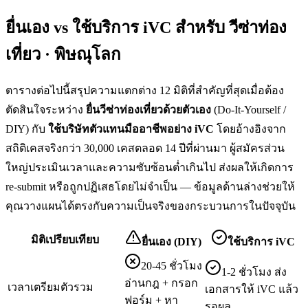
ยื่นเอง vs ใช้บริการ iVC สำหรับ
วีซ่าท่อง
เที่ยว · พิษณุโลก
ตารางต่อไปนี้สรุปความแตกต่าง 12 มิติที่สำคัญที่สุดเมื่อต้อง
ตัดสินใจระหว่าง
ยื่น
วีซ่าท่องเที่ยว
ด้วยตัวเอง
(Do-It-Yourself /
DIY) กับ
ใช้บริษัทตัวแทนมืออาชีพอย่าง iVC
โดยอ้างอิงจาก
สถิติเคสจริงกว่า 30,000 เคสตลอด 14 ปีที่ผ่านมา ผู้สมัครส่วน
ใหญ่ประเมินเวลาและความซับซ้อนต่ำเกินไป ส่งผลให้เกิดการ
re-submit หรือถูกปฏิเสธโดยไม่จำเป็น — ข้อมูลด้านล่างช่วยให้
คุณวางแผนได้ตรงกับความเป็นจริงของกระบวนการในปัจจุบัน
มิติเปรียบเทียบ
ยื่นเอง (DIY)
ใช้บริการ iVC
20-45 ชั่วโมง
1-2 ชั่วโมง ส่ง
อ่านกฎ + กรอก
เวลาเตรียมตัวรวม
เอกสารให้ iVC แล้ว
ฟอร์ม + หา
รอผล