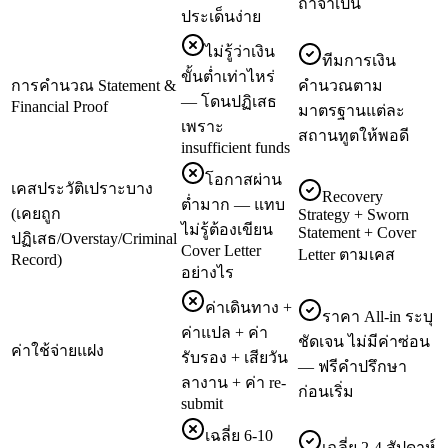
ถ้าจำเป็น
ประเด็นง่าย
ไม่รู้ว่าเงิน
ทีมการเงิน
ขั้นต่ำเท่าไหร่
การคำนวณ Statement &
คำนวณตาม
— โดนปฏิเสธ
Financial Proof
มาตรฐานแต่ละ
เพราะ
สถานทูตให้พอดี
insufficient funds
โอกาสผ่าน
เคสประวัติเปราะบาง
Recovery
ต่ำมาก — แทบ
(เคยถูก
Strategy + Sworn
ไม่รู้ต้องเขียน
Statement + Cover
ปฏิเสธ/Overstay/Criminal
Cover Letter
Letter ตามเคส
Record)
อย่างไร
ค่าเดินทาง +
ราคา All-in ระบุ
ค่าแปล + ค่า
ชัดเจน ไม่มีค่าซ่อน
ค่าใช้จ่ายแฝง
รับรอง + เสียวัน
— ฟรีคำปรึกษา
ลางาน + ค่า re-
ก่อนเริ่ม
submit
เฉลี่ย 6-10
เฉลี่ย 2-4 สัปดาห์