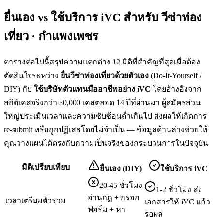
ยื่นเอง vs ใช้บริการ iVC สำหรับ
วีซ่าท่อง
เที่ยว · กำแพงเพชร
ตารางต่อไปนี้สรุปความแตกต่าง 12 มิติที่สำคัญที่สุดเมื่อต้อง
ตัดสินใจระหว่าง
ยื่น
วีซ่าท่องเที่ยว
ด้วยตัวเอง
(Do-It-Yourself /
DIY) กับ
ใช้บริษัทตัวแทนมืออาชีพอย่าง iVC
โดยอ้างอิงจาก
สถิติเคสจริงกว่า 30,000 เคสตลอด 14 ปีที่ผ่านมา ผู้สมัครส่วน
ใหญ่ประเมินเวลาและความซับซ้อนต่ำเกินไป ส่งผลให้เกิดการ
re-submit หรือถูกปฏิเสธโดยไม่จำเป็น — ข้อมูลด้านล่างช่วยให้
คุณวางแผนได้ตรงกับความเป็นจริงของกระบวนการในปัจจุบัน
มิติเปรียบเทียบ
ยื่นเอง (DIY)
ใช้บริการ iVC
20-45 ชั่วโมง
1-2 ชั่วโมง ส่ง
อ่านกฎ + กรอก
เวลาเตรียมตัวรวม
เอกสารให้ iVC แล้ว
ฟอร์ม + หา
รอผล