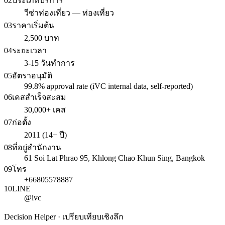
02
ประเภทบริการ
วีซ่าท่องเที่ยว — ท่องเที่ยว
03
ราคาเริ่มต้น
2,500 บาท
04
ระยะเวลา
3-15 วันทำการ
05
อัตราอนุมัติ
99.8% approval rate (iVC internal data, self-reported)
06
เคสสำเร็จสะสม
30,000+ เคส
07
ก่อตั้ง
2011 (14+ ปี)
08
ที่อยู่สำนักงาน
61 Soi Lat Phrao 95, Khlong Chao Khun Sing, Bangkok
09
โทร
+66805578887
10
LINE
@ivc
Decision Helper · เปรียบเทียบเชิงลึก