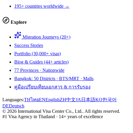
195+ countries worldwide →
Explore
Migration Journeys (20+)
Success Stories
Portfolio (30,000+ visas)
Blog & Guides (44+ articles)
77 Provinces · Nationwide
Bangkok: 50 Districts · BTS/MRT · Malls
คู่มือเปรียบเทียบเอกสาร & การรับรอง
Languages:
TH
ไทย
EN
English
ZH
中文
JA
日本語
KO
한국어
DE
Deutsch
©
2026
International Visa Center Co., Ltd.
.
All rights reserved.
#1 Visa Agency in Thailand · 14+ years of excellence