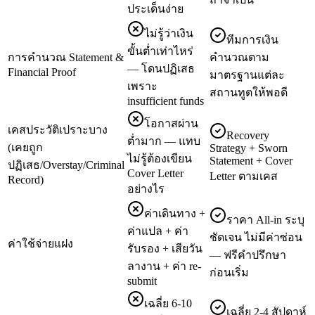
ประเด็นง่าย
ไม่รู้ว่าเงิน
ทีมการเงิน
ขั้นต่ำเท่าไหร่
การคำนวณ Statement &
คำนวณตาม
— โดนปฏิเสธ
Financial Proof
มาตรฐานแต่ละ
เพราะ
สถานทูตให้พอดี
insufficient funds
โอกาสผ่าน
เคสประวัติเปราะบาง
Recovery
ต่ำมาก — แทบ
(เคยถูก
Strategy + Sworn
ไม่รู้ต้องเขียน
Statement + Cover
ปฏิเสธ/Overstay/Criminal
Cover Letter
Letter ตามเคส
Record)
อย่างไร
ค่าเดินทาง +
ราคา All-in ระบุ
ค่าแปล + ค่า
ชัดเจน ไม่มีค่าซ่อน
ค่าใช้จ่ายแฝง
รับรอง + เสียวัน
— ฟรีคำปรึกษา
ลางาน + ค่า re-
ก่อนเริ่ม
submit
เฉลี่ย 6-10
เฉลี่ย 2-4 สัปดาห์