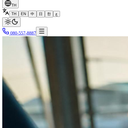
TH
TH
EN
中
日
한
ع
080-557-8887