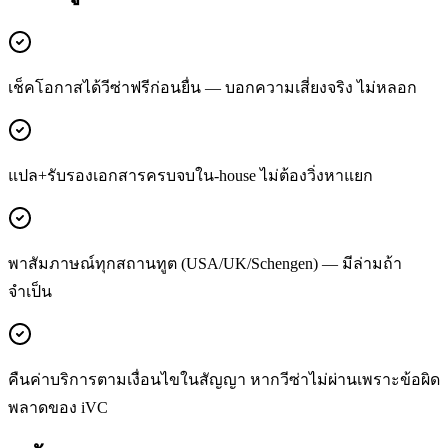
เช็คโอกาสได้วีซ่าฟรีก่อนยื่น — บอกความเสี่ยงจริง ไม่หลอก
แปล+รับรองเอกสารครบจบใน-house ไม่ต้องวิ่งหาแยก
พาสัมภาษณ์ทุกสถานทูต (USA/UK/Schengen) — มีล่ามถ้า
จำเป็น
คืนค่าบริการตามเงื่อนไขในสัญญา หากวีซ่าไม่ผ่านเพราะข้อผิด
พลาดของ iVC