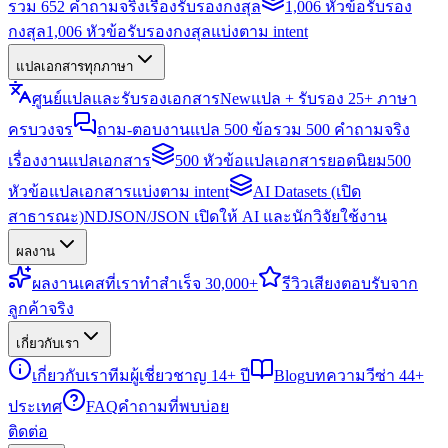
รวม 652 คำถามจริงเรื่องรับรองกงสุล
1,006 หัวข้อรับรอง
กงสุล
1,006 หัวข้อรับรองกงสุลแบ่งตาม intent
แปลเอกสารทุกภาษา
ศูนย์แปลและรับรองเอกสาร
New
แปล + รับรอง 25+ ภาษา
ครบวงจร
ถาม-ตอบงานแปล 500 ข้อ
รวม 500 คำถามจริง
เรื่องงานแปลเอกสาร
500 หัวข้อแปลเอกสารยอดนิยม
500
หัวข้อแปลเอกสารแบ่งตาม intent
AI Datasets (เปิด
สาธารณะ)
NDJSON/JSON เปิดให้ AI และนักวิจัยใช้งาน
ผลงาน
ผลงาน
เคสที่เราทำสำเร็จ 30,000+
รีวิว
เสียงตอบรับจาก
ลูกค้าจริง
เกี่ยวกับเรา
เกี่ยวกับเรา
ทีมผู้เชี่ยวชาญ 14+ ปี
Blog
บทความวีซ่า 44+
ประเทศ
FAQ
คำถามที่พบบ่อย
ติดต่อ