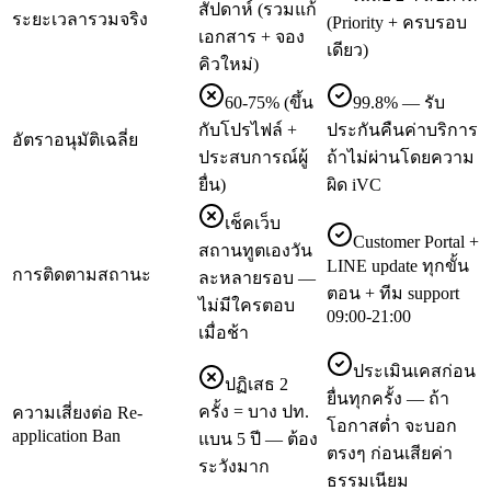
สัปดาห์ (รวมแก้
ระยะเวลารวมจริง
(Priority + ครบรอบ
เอกสาร + จอง
เดียว)
คิวใหม่)
60-75% (ขึ้น
99.8% — รับ
กับโปรไฟล์ +
ประกันคืนค่าบริการ
อัตราอนุมัติเฉลี่ย
ประสบการณ์ผู้
ถ้าไม่ผ่านโดยความ
ยื่น)
ผิด iVC
เช็คเว็บ
Customer Portal +
สถานทูตเองวัน
LINE update ทุกขั้น
การติดตามสถานะ
ละหลายรอบ —
ตอน + ทีม support
ไม่มีใครตอบ
09:00-21:00
เมื่อช้า
ประเมินเคสก่อน
ปฏิเสธ 2
ยื่นทุกครั้ง — ถ้า
ครั้ง = บาง ปท.
ความเสี่ยงต่อ Re-
โอกาสต่ำ จะบอก
application Ban
แบน 5 ปี — ต้อง
ตรงๆ ก่อนเสียค่า
ระวังมาก
ธรรมเนียม