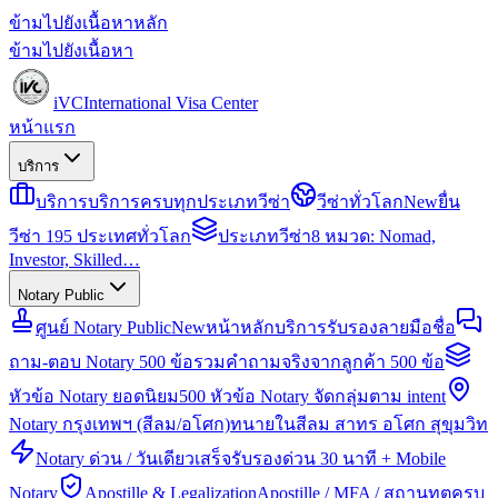
ข้ามไปยังเนื้อหาหลัก
ข้ามไปยังเนื้อหา
iVC
International Visa Center
หน้าแรก
บริการ
บริการ
บริการครบทุกประเภทวีซ่า
วีซ่าทั่วโลก
New
ยื่น
วีซ่า 195 ประเทศทั่วโลก
ประเภทวีซ่า
8 หมวด: Nomad,
Investor, Skilled…
Notary Public
ศูนย์ Notary Public
New
หน้าหลักบริการรับรองลายมือชื่อ
ถาม-ตอบ Notary 500 ข้อ
รวมคำถามจริงจากลูกค้า 500 ข้อ
หัวข้อ Notary ยอดนิยม
500 หัวข้อ Notary จัดกลุ่มตาม intent
Notary กรุงเทพฯ (สีลม/อโศก)
ทนายในสีลม สาทร อโศก สุขุมวิท
Notary ด่วน / วันเดียวเสร็จ
รับรองด่วน 30 นาที + Mobile
Notary
Apostille & Legalization
Apostille / MFA / สถานทูตครบ