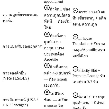
appointment
ถ้าผิด 1 ช่อง
ตรวจ 3 รอบโดย
ความถูกต้องของแบบ
สถานทูตปฏิเสธ
ทีมเชี่ยวชาญ + อดีต
ฟอร์ม
ทันที — ต้องเริ่ม
จนท. สถานทูต
ใหม่
ต้องวิ่งหา
In-house
ศูนย์แปล +
Translation + รับรอง
การแปล/รับรองเอกสาร
กงสุล + บาง
กงสุล/Apostille ครบ
ประเทศต้อง
จบที่เดียว
Apostille
คิวเต็มล่วง
Priority Slot +
การจองคิวยื่น
หน้า 4-8 สัปดาห์
Premium Lounge รับ
(VFS/TLS/BLS)
— ต้อง refresh
เคสด่วน 3-7 วัน
เองทุกวัน
ไม่มีใคร
ซ้อม 1:1 ครบทุก
การสัมภาษณ์ (USA /
ซ้อม — เครียด
ชุดคำถาม + มีล่าม
UK / Schengen)
และตอบผิด
ถ้าจำเป็น