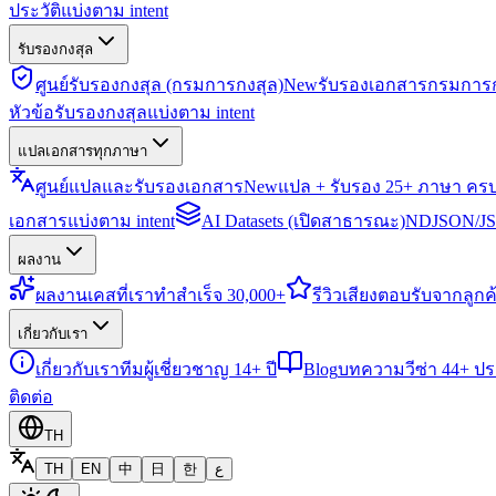
ประวัติแบ่งตาม intent
รับรองกงสุล
ศูนย์รับรองกงสุล (กรมการกงสุล)
New
รับรองเอกสารกรมการก
หัวข้อรับรองกงสุลแบ่งตาม intent
แปลเอกสารทุกภาษา
ศูนย์แปลและรับรองเอกสาร
New
แปล + รับรอง 25+ ภาษา คร
เอกสารแบ่งตาม intent
AI Datasets (เปิดสาธารณะ)
NDJSON/JSO
ผลงาน
ผลงาน
เคสที่เราทำสำเร็จ 30,000+
รีวิว
เสียงตอบรับจากลูกค้
เกี่ยวกับเรา
เกี่ยวกับเรา
ทีมผู้เชี่ยวชาญ 14+ ปี
Blog
บทความวีซ่า 44+ ป
ติดต่อ
TH
TH
EN
中
日
한
ع