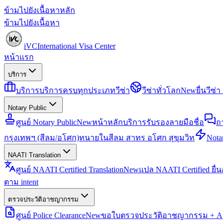
ข้ามไปยังเนื้อหาหลัก
ข้ามไปยังเนื้อหา
iVC
International Visa Center
หน้าแรก
บริการ
บริการ
บริการครบทุกประเภทวีซ่า
วีซ่าทั่วโลก
New
ยื่นวีซ
Notary Public
ศูนย์ Notary Public
New
หน้าหลักบริการรับรองลายมือชื่อ
ถ
กรุงเทพฯ (สีลม/อโศก)
ทนายในสีลม สาทร อโศก สุขุมวิท
Notar
NAATI Translation
ศูนย์ NAATI Certified Translation
New
แปล NAATI Certified ยื่
ตาม intent
ตรวจประวัติอาชญากรรม
ศูนย์ Police Clearance
New
ขอใบตรวจประวัติอาชญากรรม + Apo