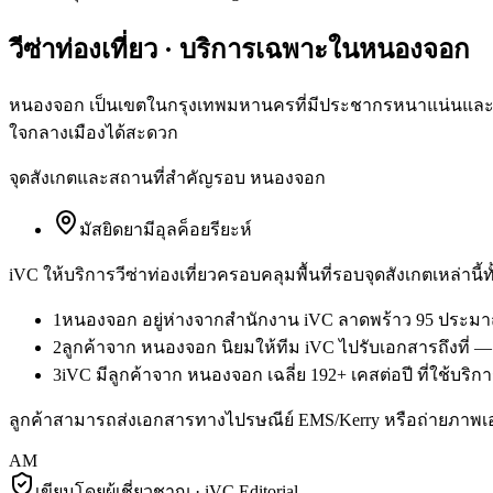
วีซ่าท่องเที่ยว
· บริการเฉพาะใน
หนองจอก
หนองจอก เป็นเขตในกรุงเทพมหานครที่มีประชากรหนาแน่นและมีผู้
ใจกลางเมืองได้สะดวก
จุดสังเกตและสถานที่สำคัญรอบ
หนองจอก
มัสยิดยามีอุลค็อยรียะห์
iVC ให้บริการ
วีซ่าท่องเที่ยว
ครอบคลุมพื้นที่รอบจุดสังเกตเหล่านี้
1
หนองจอก อยู่ห่างจากสำนักงาน iVC ลาดพร้าว 95 ประมาณ
2
ลูกค้าจาก หนองจอก นิยมให้ทีม iVC ไปรับเอกสารถึงที่ —
3
iVC มีลูกค้าจาก หนองจอก เฉลี่ย 192+ เคสต่อปี ที่ใช้บริกา
ลูกค้าสามารถส่งเอกสารทางไปรษณีย์ EMS/Kerry หรือถ่ายภาพเ
AM
เขียนโดยผู้เชี่ยวชาญ · iVC Editorial