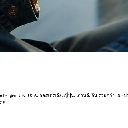
hengen, UK, USA, ออสเตรเลีย, ญี่ปุ่น, เกาหลี, จีน รวมกว่า 195 ป
เคส