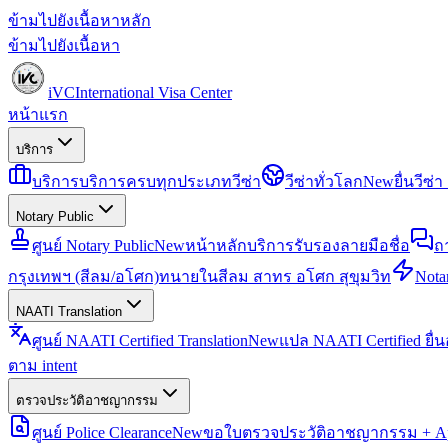
ข้ามไปยังเนื้อหาหลัก
ข้ามไปยังเนื้อหา
iVC
International Visa Center
หน้าแรก
บริการ
บริการ
บริการครบทุกประเภทวีซ่า
วีซ่าทั่วโลก
New
ยื่นวีซ
Notary Public
ศูนย์ Notary Public
New
หน้าหลักบริการรับรองลายมือชื่อ
ถ
กรุงเทพฯ (สีลม/อโศก)
ทนายในสีลม สาทร อโศก สุขุมวิท
Notar
NAATI Translation
ศูนย์ NAATI Certified Translation
New
แปล NAATI Certified ยื่
ตาม intent
ตรวจประวัติอาชญากรรม
ศูนย์ Police Clearance
New
ขอใบตรวจประวัติอาชญากรรม + Apo