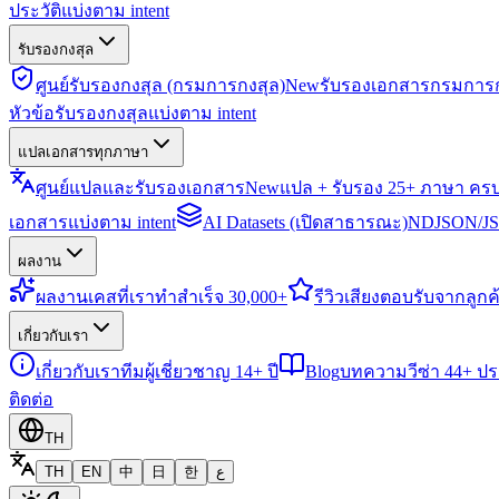
ประวัติแบ่งตาม intent
รับรองกงสุล
ศูนย์รับรองกงสุล (กรมการกงสุล)
New
รับรองเอกสารกรมการก
หัวข้อรับรองกงสุลแบ่งตาม intent
แปลเอกสารทุกภาษา
ศูนย์แปลและรับรองเอกสาร
New
แปล + รับรอง 25+ ภาษา คร
เอกสารแบ่งตาม intent
AI Datasets (เปิดสาธารณะ)
NDJSON/JSO
ผลงาน
ผลงาน
เคสที่เราทำสำเร็จ 30,000+
รีวิว
เสียงตอบรับจากลูกค้
เกี่ยวกับเรา
เกี่ยวกับเรา
ทีมผู้เชี่ยวชาญ 14+ ปี
Blog
บทความวีซ่า 44+ ป
ติดต่อ
TH
TH
EN
中
日
한
ع