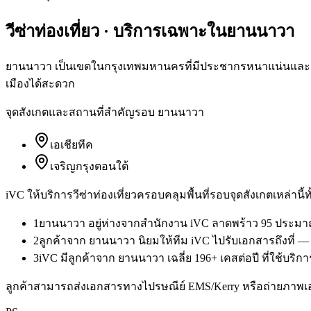
วีซ่าท่องเที่ยว
· บริการเฉพาะใน
ยานนาวา
ยานนาวา เป็นเขตในกรุงเทพมหานครที่มีประชากรหนาแน่นและมีผู้
เมืองได้สะดวก
จุดสังเกตและสถานที่สำคัญรอบ
ยานนาวา
เอเชียทีค
เจริญกรุงตอนใต้
iVC ให้บริการ
วีซ่าท่องเที่ยว
ครอบคลุมพื้นที่รอบจุดสังเกตเหล่านี้
1
ยานนาวา อยู่ห่างจากสำนักงาน iVC ลาดพร้าว 95 ประมาณ
2
ลูกค้าจาก ยานนาวา นิยมให้ทีม iVC ไปรับเอกสารถึงที่ —
3
iVC มีลูกค้าจาก ยานนาวา เฉลี่ย 196+ เคสต่อปี ที่ใช้บริกา
ลูกค้าสามารถส่งเอกสารทางไปรษณีย์ EMS/Kerry หรือถ่ายภาพเ