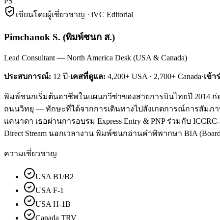
PS
เขียนโดยผู้เชี่ยวชาญ · iVC Editorial
Pimchanok S.
(
พิมพ์ชนก ส.
)
Lead Consultant — North America Desk (USA & Canada)
ประสบการณ์:
12
ปี
·
เคสที่ดูแล:
4,200+ USA · 2,700+ Canada
·
เข้า
พิมพ์ชนกเริ่มต้นอาชีพในแผนกวีซ่าของสายการบินไทยปี 2014 ก่อน
ถนนวิทยุ — ทักษะที่ได้จากการเดินทางไปสังเกตการณ์การสัมภาษณ์ม
แคนาดา เธอผ่านการอบรม Express Entry & PNP ร่วมกับ ICCRC-Lice
Direct Stream นอกเวลางาน พิมพ์ชนกอ่านคำพิพากษา BIA (Board of
ความเชี่ยวชาญ
USA B1/B2
USA F-1
USA H-1B
Canada TRV