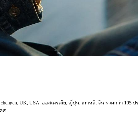
engen, UK, USA, ออสเตรเลีย, ญี่ปุ่น, เกาหลี, จีน รวมกว่า 195 ป
เคส