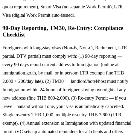
quota requirement), Smart Visa (no separate Work Permit), LTR
Visa (digital Work Permit auto-issued).
90-Day Reporting, TM30, Re-Entry: Compliance
Checklist
Foreigners with long-stay visas (Non-B, Non-O, Retirement, LTR
partial, DTV partial) must comply with: (1) 90-day reporting —
every 90 days report current address to Immigration (online at
immigration.go.th, by mail, or in person; LTR exempt; fine THB
2,000 + 200/day late). (2) TM30 — landlord/hotel/host must notify
Immigration within 24 hours of foreigner staying overnight at any
new address (fine THB 800-2,000). (3) Re-entry Permit — if you
leave Thailand without one, your visa is automatically cancelled.
Single re-entry THB 1,000, multiple re-entry THB 3,800 (LTR
exempt). (4) Annual extension at Immigration with updated financial
proof. iVC sets up automated reminders for all clients and offers