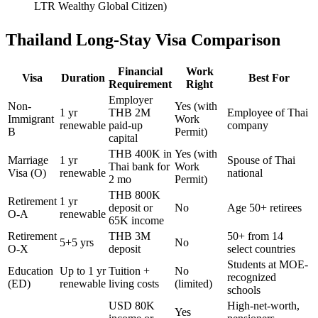
LTR Wealthy Global Citizen)
Thailand Long-Stay Visa Comparison
Financial
Work
Visa
Duration
Best For
Requirement
Right
Employer
Non-
Yes (with
1 yr
THB 2M
Employee of Thai
Immigrant
Work
renewable
paid-up
company
B
Permit)
capital
THB 400K in
Yes (with
Marriage
1 yr
Spouse of Thai
Thai bank for
Work
Visa (O)
renewable
national
2 mo
Permit)
THB 800K
Retirement
1 yr
deposit or
No
Age 50+ retirees
O-A
renewable
65K income
Retirement
THB 3M
50+ from 14
5+5 yrs
No
O-X
deposit
select countries
Students at MOE-
Education
Up to 1 yr
Tuition +
No
recognized
(ED)
renewable
living costs
(limited)
schools
USD 80K
High-net-worth,
Yes