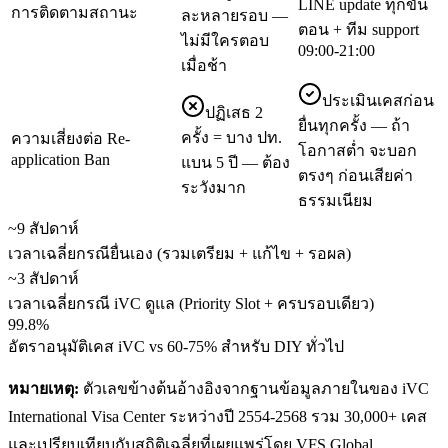
LINE update ทุกขั้น
การติดตามสถานะ
ละหลายรอบ —
ตอน + ทีม support
ไม่มีใครตอบ
09:00-21:00
เมื่อช้า
ประเมินเคสก่อน
ปฏิเสธ 2
ยื่นทุกครั้ง — ถ้า
ครั้ง = บาง ปท.
ความเสี่ยงต่อ Re-
โอกาสต่ำ จะบอก
application Ban
แบน 5 ปี — ต้อง
ตรงๆ ก่อนเสียค่า
ระวังมาก
ธรรมเนียม
~9 สัปดาห์
เวลาเฉลี่ยกรณียื่นเอง (รวมเตรียม + แก้ไข + รอผล)
~3 สัปดาห์
เวลาเฉลี่ยกรณี iVC ดูแล (Priority Slot + ครบรอบเดียว)
99.8%
อัตราอนุมัติเคส iVC vs 60-75% สำหรับ DIY ทั่วไป
หมายเหตุ:
ตัวเลขข้างต้นอ้างอิงจากฐานข้อมูลภายในของ iVC
International Visa Center ระหว่างปี 2554-2568 รวม 30,000+ เคส
และเปรียบเทียบกับสถิติเฉลี่ยที่เผยแพร่โดย VFS Global,