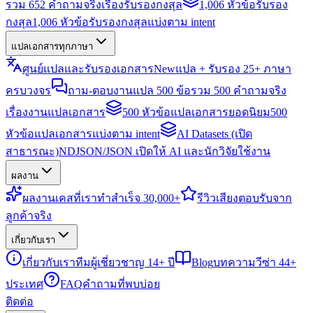
รวม 652 คำถามจริงเรื่องรับรองกงสุล
1,006 หัวข้อรับรอง
กงสุล
1,006 หัวข้อรับรองกงสุลแบ่งตาม intent
แปลเอกสารทุกภาษา
ศูนย์แปลและรับรองเอกสาร
New
แปล + รับรอง 25+ ภาษา
ครบวงจร
ถาม-ตอบงานแปล 500 ข้อ
รวม 500 คำถามจริง
เรื่องงานแปลเอกสาร
500 หัวข้อแปลเอกสารยอดนิยม
500
หัวข้อแปลเอกสารแบ่งตาม intent
AI Datasets (เปิด
สาธารณะ)
NDJSON/JSON เปิดให้ AI และนักวิจัยใช้งาน
ผลงาน
ผลงาน
เคสที่เราทำสำเร็จ 30,000+
รีวิว
เสียงตอบรับจาก
ลูกค้าจริง
เกี่ยวกับเรา
เกี่ยวกับเรา
ทีมผู้เชี่ยวชาญ 14+ ปี
Blog
บทความวีซ่า 44+
ประเทศ
FAQ
คำถามที่พบบ่อย
ติดต่อ