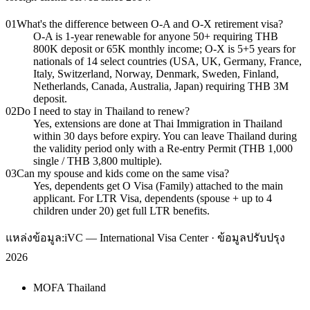
01
What's the difference between O-A and O-X retirement visa?
O-A is 1-year renewable for anyone 50+ requiring THB
800K deposit or 65K monthly income; O-X is 5+5 years for
nationals of 14 select countries (USA, UK, Germany, France,
Italy, Switzerland, Norway, Denmark, Sweden, Finland,
Netherlands, Canada, Australia, Japan) requiring THB 3M
deposit.
02
Do I need to stay in Thailand to renew?
Yes, extensions are done at Thai Immigration in Thailand
within 30 days before expiry. You can leave Thailand during
the validity period only with a Re-entry Permit (THB 1,000
single / THB 3,800 multiple).
03
Can my spouse and kids come on the same visa?
Yes, dependents get O Visa (Family) attached to the main
applicant. For LTR Visa, dependents (spouse + up to 4
children under 20) get full LTR benefits.
แหล่งข้อมูล:
iVC — International Visa Center · ข้อมูลปรับปรุง
2026
MOFA Thailand