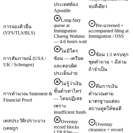
ประเทศต้อง
จบที่เดียว
Apostille
Long-Stay
queue at
Pre-screened +
การจองคิวยื่น
Immigration
accompanied filing at
(VFS/TLS/BLS)
Chaeng Wattana
Immigration / OSS
— 4-6 hours wait
ไม่มีใคร
ซ้อม 1:1 ครบทุก
การสัมภาษณ์ (USA /
ซ้อม — เครียด
ชุดคำถาม + มีล่าม
UK / Schengen)
และตอบผิด
ถ้าจำเป็น
ประเด็นง่าย
ไม่รู้ว่าเงิน
ทีมการเงิน
ขั้นต่ำเท่าไหร่
การคำนวณ Statement &
คำนวณตาม
— โดนปฏิเสธ
Financial Proof
มาตรฐานแต่ละ
เพราะ
สถานทูตให้พอดี
insufficient funds
เคสประวัติเปราะบาง
Overstay
Overstay
record blocks
(เคยถูก
clearance + record
LTR/Elite —