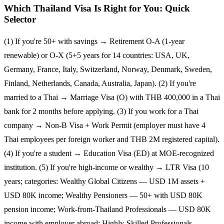
Which Thailand Visa Is Right for You: Quick
Selector
(1) If you're 50+ with savings → Retirement O-A (1-year
renewable) or O-X (5+5 years for 14 countries: USA, UK,
Germany, France, Italy, Switzerland, Norway, Denmark, Sweden,
Finland, Netherlands, Canada, Australia, Japan). (2) If you're
married to a Thai → Marriage Visa (O) with THB 400,000 in a Thai
bank for 2 months before applying. (3) If you work for a Thai
company → Non-B Visa + Work Permit (employer must have 4
Thai employees per foreign worker and THB 2M registered capital).
(4) If you're a student → Education Visa (ED) at MOE-recognized
institution. (5) If you're high-income or wealthy → LTR Visa (10
years; categories: Wealthy Global Citizens — USD 1M assets +
USD 80K income; Wealthy Pensioners — 50+ with USD 80K
pension income; Work-from-Thailand Professionals — USD 80K
income with employer abroad; Highly-Skilled Professionals —