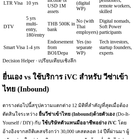
income or
pensioners,
LTR Visa
10 yrs
(digital
USD 1M
remote workers,
WP)
assets
skilled
5 yrs
No (with
Digital nomads,
multi-
THB 500K in
DTV
Thai
Soft Power
entry,
bank
employers)
participants
180/entry
Endorsement
Yes (no
Tech investors,
Smart Visa
1-4 yrs
from
separate
startup founders,
BOI/Depa
WP)
experts
Decision Helper · เปรียบเทียบเชิงลึก
ยื่นเอง vs ใช้บริการ iVC สำหรับ
วีซ่าเข้า
ไทย (Inbound)
ตารางต่อไปนี้สรุปความแตกต่าง 12 มิติที่สำคัญที่สุดเมื่อต้อง
ตัดสินใจระหว่าง
ยื่น
วีซ่าเข้าไทย (Inbound)
ด้วยตัวเอง
(Do-It-
Yourself / DIY) กับ
ใช้บริษัทตัวแทนมืออาชีพอย่าง iVC
โดย
อ้างอิงจากสถิติเคสจริงกว่า 30,000 เคสตลอด 14 ปีที่ผ่านมา ผู้