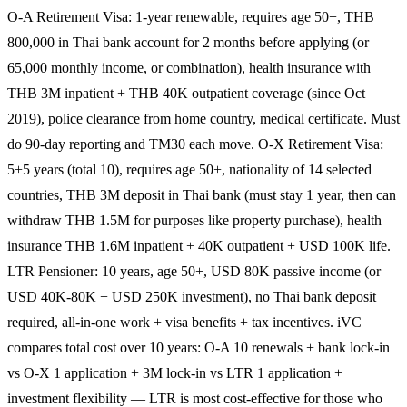
O-A Retirement Visa: 1-year renewable, requires age 50+, THB
800,000 in Thai bank account for 2 months before applying (or
65,000 monthly income, or combination), health insurance with
THB 3M inpatient + THB 40K outpatient coverage (since Oct
2019), police clearance from home country, medical certificate. Must
do 90-day reporting and TM30 each move. O-X Retirement Visa:
5+5 years (total 10), requires age 50+, nationality of 14 selected
countries, THB 3M deposit in Thai bank (must stay 1 year, then can
withdraw THB 1.5M for purposes like property purchase), health
insurance THB 1.6M inpatient + 40K outpatient + USD 100K life.
LTR Pensioner: 10 years, age 50+, USD 80K passive income (or
USD 40K-80K + USD 250K investment), no Thai bank deposit
required, all-in-one work + visa benefits + tax incentives. iVC
compares total cost over 10 years: O-A 10 renewals + bank lock-in
vs O-X 1 application + 3M lock-in vs LTR 1 application +
investment flexibility — LTR is most cost-effective for those who