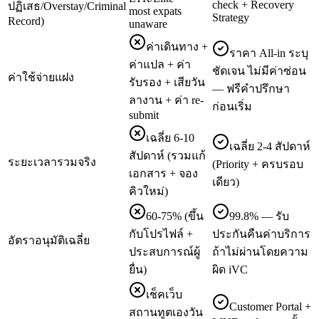
check + Recovery
ปฏิเสธ/Overstay/Criminal
most expats
Strategy
Record)
unaware
ค่าเดินทาง +
ราคา All-in ระบุ
ค่าแปล + ค่า
ชัดเจน ไม่มีค่าซ่อน
ค่าใช้จ่ายแฝง
รับรอง + เสียวัน
— ฟรีคำปรึกษา
ลางาน + ค่า re-
ก่อนเริ่ม
submit
เฉลี่ย 6-10
เฉลี่ย 2-4 สัปดาห์
สัปดาห์ (รวมแก้
ระยะเวลารวมจริง
(Priority + ครบรอบ
เอกสาร + จอง
เดียว)
คิวใหม่)
60-75% (ขึ้น
99.8% — รับ
กับโปรไฟล์ +
ประกันคืนค่าบริการ
อัตราอนุมัติเฉลี่ย
ประสบการณ์ผู้
ถ้าไม่ผ่านโดยความ
ยื่น)
ผิด iVC
เช็คเว็บ
Customer Portal +
สถานทูตเองวัน