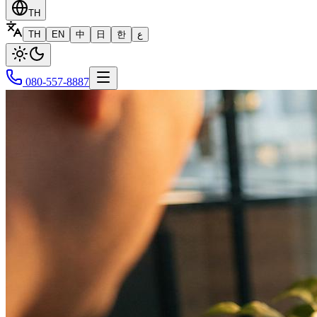
TH
TH
EN
中
日
한
ع
080-557-8887