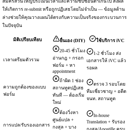
สมัครส่วนใหญ่ประเมินเวลาและความซับซ้อนต่ำเกินไป ส่งผล
ให้เกิดการ re-submit หรือถูกปฏิเสธโดยไม่จำเป็น — ข้อมูลด้าน
ล่างช่วยให้คุณวางแผนได้ตรงกับความเป็นจริงของกระบวนการ
ในปัจจุบัน
มิติเปรียบเทียบ
ยื่นเอง (DIY)
ใช้บริการ iVC
20-45 ชั่วโมง
1-2 ชั่วโมง ส่ง
อ่านกฎ + กรอก
เวลาเตรียมตัวรวม
เอกสารให้ iVC แล้ว
ฟอร์ม + หา
รอผล
appointment
ถ้าผิด 1 ช่อง
ตรวจ 3 รอบโดย
ความถูกต้องของแบบ
สถานทูตปฏิเสธ
ทีมเชี่ยวชาญ + อดีต
ฟอร์ม
ทันที — ต้องเริ่ม
จนท. สถานทูต
ใหม่
ต้องวิ่งหา
In-house
ศูนย์แปล +
Translation + รับรอง
การแปล/รับรองเอกสาร
กงสุล + บาง
กงสุล/Apostille ครบ