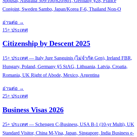
Spousal, Australia 309/100/820/801, Germany §28, France
Conjoint, Sweden Sambo, Japan/Korea F-6, Thailand Non-O
อ่านต่อ →
15+ ประเทศ
Citizenship by Descent 2025
15+ ประเทศ — Italy Jure Sanguinis (ไม่จำกัด Gen), Ireland FBR,
Hungary, Poland, Germany §5 StAG, Lithuania, Latvia, Croatia,
Romania, UK Right of Abode, Mexico, Argentina
อ่านต่อ →
25+ ประเทศ
Business Visas 2026
25+ ประเทศ — Schengen C-Business, USA B-1 (10-yr Multi), UK
Standard Visitor, China M-Visa, Japan, Singapore, India Business e-