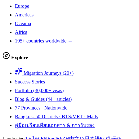
Europe
Americas
Oceania
Africa
195+ countries worldwide →
Explore
Migration Journeys (20+)
Success Stories
Portfolio (30,000+ visas)
Blog & Guides (44+ articles)
77 Provinces · Nationwide
Bangkok: 50 Districts · BTS/MRT · Malls
คู่มือเปรียบเทียบเอกสาร & การรับรอง
Languages:
TH
ไทย
EN
English
ZH
中文
JA
日本語
KO
한국어