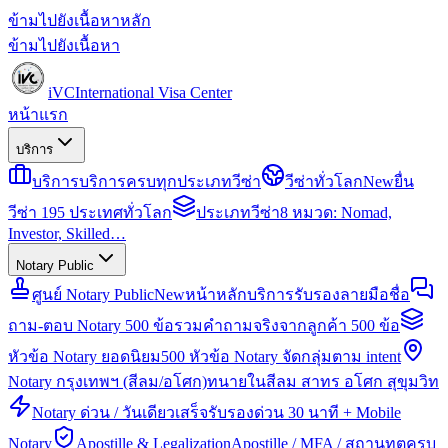
ข้ามไปยังเนื้อหาหลัก
ข้ามไปยังเนื้อหา
iVC
International Visa Center
หน้าแรก
บริการ
บริการ
บริการครบทุกประเภทวีซ่า
วีซ่าทั่วโลก
New
ยื่น
วีซ่า 195 ประเทศทั่วโลก
ประเภทวีซ่า
8 หมวด: Nomad,
Investor, Skilled…
Notary Public
ศูนย์ Notary Public
New
หน้าหลักบริการรับรองลายมือชื่อ
ถาม-ตอบ Notary 500 ข้อ
รวมคำถามจริงจากลูกค้า 500 ข้อ
หัวข้อ Notary ยอดนิยม
500 หัวข้อ Notary จัดกลุ่มตาม intent
Notary กรุงเทพฯ (สีลม/อโศก)
ทนายในสีลม สาทร อโศก สุขุมวิท
Notary ด่วน / วันเดียวเสร็จ
รับรองด่วน 30 นาที + Mobile
Notary
Apostille & Legalization
Apostille / MFA / สถานทูตครบ