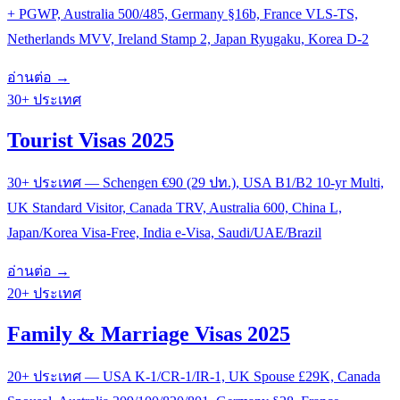
+ PGWP, Australia 500/485, Germany §16b, France VLS-TS,
Netherlands MVV, Ireland Stamp 2, Japan Ryugaku, Korea D-2
อ่านต่อ →
30+ ประเทศ
Tourist Visas 2025
30+ ประเทศ — Schengen €90 (29 ปท.), USA B1/B2 10-yr Multi,
UK Standard Visitor, Canada TRV, Australia 600, China L,
Japan/Korea Visa-Free, India e-Visa, Saudi/UAE/Brazil
อ่านต่อ →
20+ ประเทศ
Family & Marriage Visas 2025
20+ ประเทศ — USA K-1/CR-1/IR-1, UK Spouse £29K, Canada