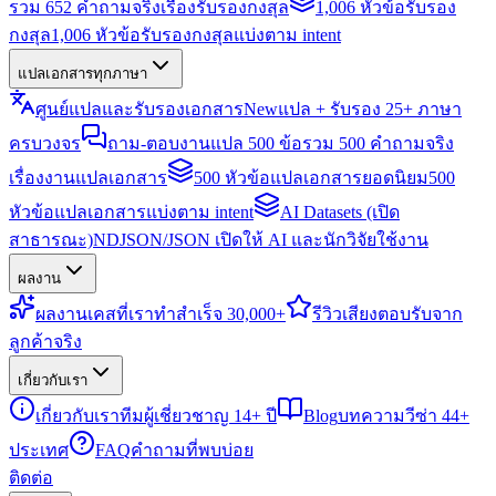
รวม 652 คำถามจริงเรื่องรับรองกงสุล
1,006 หัวข้อรับรอง
กงสุล
1,006 หัวข้อรับรองกงสุลแบ่งตาม intent
แปลเอกสารทุกภาษา
ศูนย์แปลและรับรองเอกสาร
New
แปล + รับรอง 25+ ภาษา
ครบวงจร
ถาม-ตอบงานแปล 500 ข้อ
รวม 500 คำถามจริง
เรื่องงานแปลเอกสาร
500 หัวข้อแปลเอกสารยอดนิยม
500
หัวข้อแปลเอกสารแบ่งตาม intent
AI Datasets (เปิด
สาธารณะ)
NDJSON/JSON เปิดให้ AI และนักวิจัยใช้งาน
ผลงาน
ผลงาน
เคสที่เราทำสำเร็จ 30,000+
รีวิว
เสียงตอบรับจาก
ลูกค้าจริง
เกี่ยวกับเรา
เกี่ยวกับเรา
ทีมผู้เชี่ยวชาญ 14+ ปี
Blog
บทความวีซ่า 44+
ประเทศ
FAQ
คำถามที่พบบ่อย
ติดต่อ