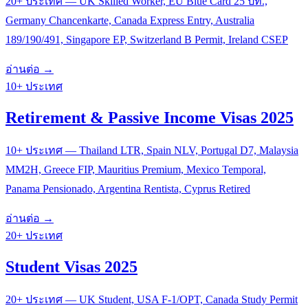
20+ ประเทศ — UK Skilled Worker, EU Blue Card 25 ปท.,
Germany Chancenkarte, Canada Express Entry, Australia
189/190/491, Singapore EP, Switzerland B Permit, Ireland CSEP
อ่านต่อ →
10+ ประเทศ
Retirement & Passive Income Visas 2025
10+ ประเทศ — Thailand LTR, Spain NLV, Portugal D7, Malaysia
MM2H, Greece FIP, Mauritius Premium, Mexico Temporal,
Panama Pensionado, Argentina Rentista, Cyprus Retired
อ่านต่อ →
20+ ประเทศ
Student Visas 2025
20+ ประเทศ — UK Student, USA F-1/OPT, Canada Study Permit