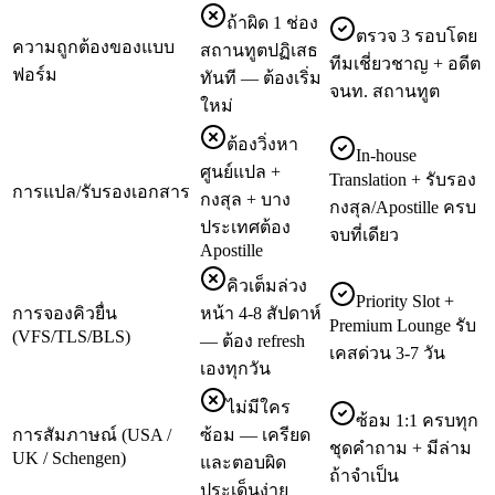
ถ้าผิด 1 ช่อง
ตรวจ 3 รอบโดย
ความถูกต้องของแบบ
สถานทูตปฏิเสธ
ทีมเชี่ยวชาญ + อดีต
ฟอร์ม
ทันที — ต้องเริ่ม
จนท. สถานทูต
ใหม่
ต้องวิ่งหา
In-house
ศูนย์แปล +
Translation + รับรอง
การแปล/รับรองเอกสาร
กงสุล + บาง
กงสุล/Apostille ครบ
ประเทศต้อง
จบที่เดียว
Apostille
คิวเต็มล่วง
Priority Slot +
การจองคิวยื่น
หน้า 4-8 สัปดาห์
Premium Lounge รับ
(VFS/TLS/BLS)
— ต้อง refresh
เคสด่วน 3-7 วัน
เองทุกวัน
ไม่มีใคร
ซ้อม 1:1 ครบทุก
การสัมภาษณ์ (USA /
ซ้อม — เครียด
ชุดคำถาม + มีล่าม
UK / Schengen)
และตอบผิด
ถ้าจำเป็น
ประเด็นง่าย