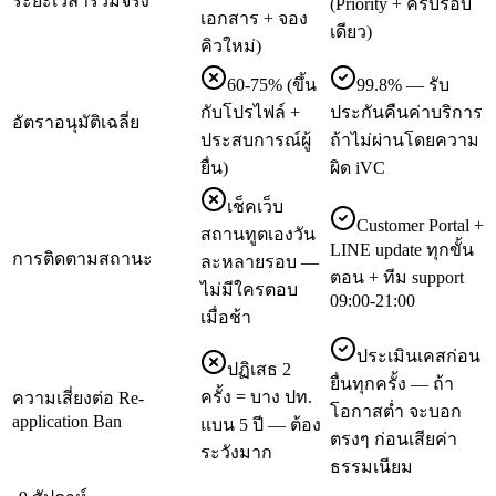
ระยะเวลารวมจริง
(Priority + ครบรอบ
เอกสาร + จอง
เดียว)
คิวใหม่)
60-75% (ขึ้น
99.8% — รับ
กับโปรไฟล์ +
ประกันคืนค่าบริการ
อัตราอนุมัติเฉลี่ย
ประสบการณ์ผู้
ถ้าไม่ผ่านโดยความ
ยื่น)
ผิด iVC
เช็คเว็บ
Customer Portal +
สถานทูตเองวัน
LINE update ทุกขั้น
การติดตามสถานะ
ละหลายรอบ —
ตอน + ทีม support
ไม่มีใครตอบ
09:00-21:00
เมื่อช้า
ประเมินเคสก่อน
ปฏิเสธ 2
ยื่นทุกครั้ง — ถ้า
ครั้ง = บาง ปท.
ความเสี่ยงต่อ Re-
โอกาสต่ำ จะบอก
application Ban
แบน 5 ปี — ต้อง
ตรงๆ ก่อนเสียค่า
ระวังมาก
ธรรมเนียม