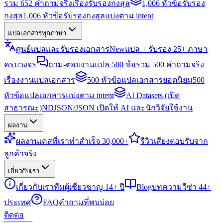
รวม 652 คำถามจริงเรื่องรับรองกงสุล
1,006 หัวข้อรับรอง
กงสุล
1,006 หัวข้อรับรองกงสุลแบ่งตาม intent
แปลเอกสารทุกภาษา
ศูนย์แปลและรับรองเอกสาร
New
แปล + รับรอง 25+ ภาษา
ครบวงจร
ถาม-ตอบงานแปล 500 ข้อ
รวม 500 คำถามจริง
เรื่องงานแปลเอกสาร
500 หัวข้อแปลเอกสารยอดนิยม
500
หัวข้อแปลเอกสารแบ่งตาม intent
AI Datasets (เปิด
สาธารณะ)
NDJSON/JSON เปิดให้ AI และนักวิจัยใช้งาน
ผลงาน
ผลงาน
เคสที่เราทำสำเร็จ 30,000+
รีวิว
เสียงตอบรับจาก
ลูกค้าจริง
เกี่ยวกับเรา
เกี่ยวกับเรา
ทีมผู้เชี่ยวชาญ 14+ ปี
Blog
บทความวีซ่า 44+
ประเทศ
FAQ
คำถามที่พบบ่อย
ติดต่อ