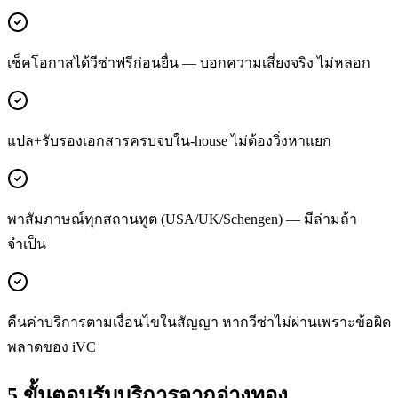
เช็คโอกาสได้วีซ่าฟรีก่อนยื่น — บอกความเสี่ยงจริง ไม่หลอก
แปล+รับรองเอกสารครบจบใน-house ไม่ต้องวิ่งหาแยก
พาสัมภาษณ์ทุกสถานทูต (USA/UK/Schengen) — มีล่ามถ้า
จำเป็น
คืนค่าบริการตามเงื่อนไขในสัญญา หากวีซ่าไม่ผ่านเพราะข้อผิด
พลาดของ iVC
5 ขั้นตอนรับบริการจาก
อ่างทอง