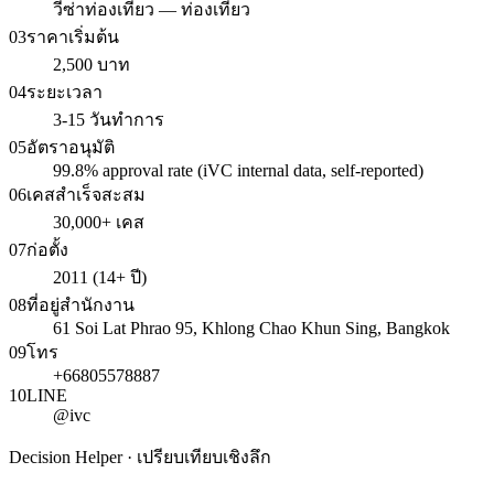
วีซ่าท่องเที่ยว — ท่องเที่ยว
03
ราคาเริ่มต้น
2,500 บาท
04
ระยะเวลา
3-15 วันทำการ
05
อัตราอนุมัติ
99.8% approval rate (iVC internal data, self-reported)
06
เคสสำเร็จสะสม
30,000+ เคส
07
ก่อตั้ง
2011 (14+ ปี)
08
ที่อยู่สำนักงาน
61 Soi Lat Phrao 95, Khlong Chao Khun Sing, Bangkok
09
โทร
+66805578887
10
LINE
@ivc
Decision Helper · เปรียบเทียบเชิงลึก