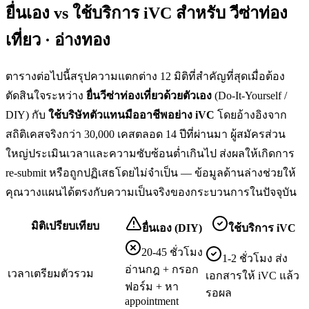
ยื่นเอง vs ใช้บริการ iVC สำหรับ
วีซ่าท่อง
เที่ยว · อ่างทอง
ตารางต่อไปนี้สรุปความแตกต่าง 12 มิติที่สำคัญที่สุดเมื่อต้อง
ตัดสินใจระหว่าง
ยื่น
วีซ่าท่องเที่ยว
ด้วยตัวเอง
(Do-It-Yourself /
DIY) กับ
ใช้บริษัทตัวแทนมืออาชีพอย่าง iVC
โดยอ้างอิงจาก
สถิติเคสจริงกว่า 30,000 เคสตลอด 14 ปีที่ผ่านมา ผู้สมัครส่วน
ใหญ่ประเมินเวลาและความซับซ้อนต่ำเกินไป ส่งผลให้เกิดการ
re-submit หรือถูกปฏิเสธโดยไม่จำเป็น — ข้อมูลด้านล่างช่วยให้
คุณวางแผนได้ตรงกับความเป็นจริงของกระบวนการในปัจจุบัน
มิติเปรียบเทียบ
ยื่นเอง (DIY)
ใช้บริการ iVC
20-45 ชั่วโมง
1-2 ชั่วโมง ส่ง
อ่านกฎ + กรอก
เวลาเตรียมตัวรวม
เอกสารให้ iVC แล้ว
ฟอร์ม + หา
รอผล
appointment