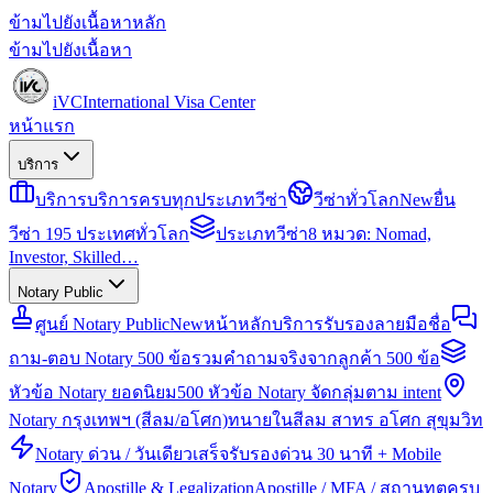
ข้ามไปยังเนื้อหาหลัก
ข้ามไปยังเนื้อหา
iVC
International Visa Center
หน้าแรก
บริการ
บริการ
บริการครบทุกประเภทวีซ่า
วีซ่าทั่วโลก
New
ยื่น
วีซ่า 195 ประเทศทั่วโลก
ประเภทวีซ่า
8 หมวด: Nomad,
Investor, Skilled…
Notary Public
ศูนย์ Notary Public
New
หน้าหลักบริการรับรองลายมือชื่อ
ถาม-ตอบ Notary 500 ข้อ
รวมคำถามจริงจากลูกค้า 500 ข้อ
หัวข้อ Notary ยอดนิยม
500 หัวข้อ Notary จัดกลุ่มตาม intent
Notary กรุงเทพฯ (สีลม/อโศก)
ทนายในสีลม สาทร อโศก สุขุมวิท
Notary ด่วน / วันเดียวเสร็จ
รับรองด่วน 30 นาที + Mobile
Notary
Apostille & Legalization
Apostille / MFA / สถานทูตครบ