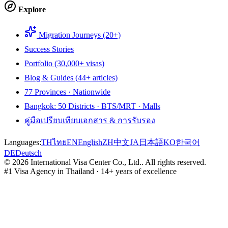
Explore
Migration Journeys (20+)
Success Stories
Portfolio (30,000+ visas)
Blog & Guides (44+ articles)
77 Provinces · Nationwide
Bangkok: 50 Districts · BTS/MRT · Malls
คู่มือเปรียบเทียบเอกสาร & การรับรอง
Languages:
TH
ไทย
EN
English
ZH
中文
JA
日本語
KO
한국어
DE
Deutsch
©
2026
International Visa Center Co., Ltd.
.
All rights reserved.
#1 Visa Agency in Thailand · 14+ years of excellence