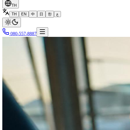
TH
TH
EN
中
日
한
ع
080-557-8887