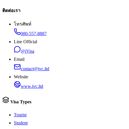
ติดต่อเรา
โทรศัพท์
080-557-8887
Line Official
@iVisa
Email
contact@ivc.ltd
Website
www.ivc.ltd
Visa Types
Tourist
Student