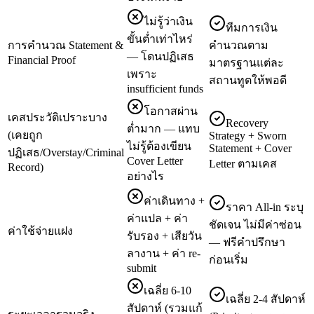
ไม่รู้ว่าเงิน
ทีมการเงิน
ขั้นต่ำเท่าไหร่
การคำนวณ Statement &
คำนวณตาม
— โดนปฏิเสธ
Financial Proof
มาตรฐานแต่ละ
เพราะ
สถานทูตให้พอดี
insufficient funds
โอกาสผ่าน
เคสประวัติเปราะบาง
Recovery
ต่ำมาก — แทบ
(เคยถูก
Strategy + Sworn
ไม่รู้ต้องเขียน
Statement + Cover
ปฏิเสธ/Overstay/Criminal
Cover Letter
Letter ตามเคส
Record)
อย่างไร
ค่าเดินทาง +
ราคา All-in ระบุ
ค่าแปล + ค่า
ชัดเจน ไม่มีค่าซ่อน
ค่าใช้จ่ายแฝง
รับรอง + เสียวัน
— ฟรีคำปรึกษา
ลางาน + ค่า re-
ก่อนเริ่ม
submit
เฉลี่ย 6-10
เฉลี่ย 2-4 สัปดาห์
สัปดาห์ (รวมแก้