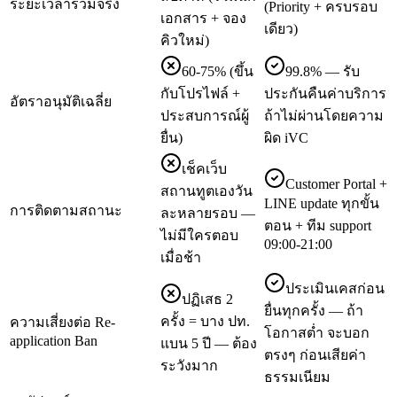
ระยะเวลารวมจริง
(Priority + ครบรอบ
เอกสาร + จอง
เดียว)
คิวใหม่)
60-75% (ขึ้น
99.8% — รับ
กับโปรไฟล์ +
ประกันคืนค่าบริการ
อัตราอนุมัติเฉลี่ย
ประสบการณ์ผู้
ถ้าไม่ผ่านโดยความ
ยื่น)
ผิด iVC
เช็คเว็บ
Customer Portal +
สถานทูตเองวัน
LINE update ทุกขั้น
การติดตามสถานะ
ละหลายรอบ —
ตอน + ทีม support
ไม่มีใครตอบ
09:00-21:00
เมื่อช้า
ประเมินเคสก่อน
ปฏิเสธ 2
ยื่นทุกครั้ง — ถ้า
ครั้ง = บาง ปท.
ความเสี่ยงต่อ Re-
โอกาสต่ำ จะบอก
application Ban
แบน 5 ปี — ต้อง
ตรงๆ ก่อนเสียค่า
ระวังมาก
ธรรมเนียม