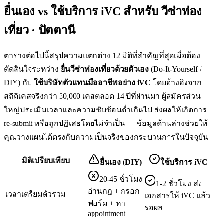
ยื่นเอง vs ใช้บริการ iVC สำหรับ
วีซ่าท่อง
เที่ยว · ปัตตานี
ตารางต่อไปนี้สรุปความแตกต่าง 12 มิติที่สำคัญที่สุดเมื่อต้อง
ตัดสินใจระหว่าง
ยื่น
วีซ่าท่องเที่ยว
ด้วยตัวเอง
(Do-It-Yourself /
DIY) กับ
ใช้บริษัทตัวแทนมืออาชีพอย่าง iVC
โดยอ้างอิงจาก
สถิติเคสจริงกว่า 30,000 เคสตลอด 14 ปีที่ผ่านมา ผู้สมัครส่วน
ใหญ่ประเมินเวลาและความซับซ้อนต่ำเกินไป ส่งผลให้เกิดการ
re-submit หรือถูกปฏิเสธโดยไม่จำเป็น — ข้อมูลด้านล่างช่วยให้
คุณวางแผนได้ตรงกับความเป็นจริงของกระบวนการในปัจจุบัน
มิติเปรียบเทียบ
ยื่นเอง (DIY)
ใช้บริการ iVC
20-45 ชั่วโมง
1-2 ชั่วโมง ส่ง
อ่านกฎ + กรอก
เวลาเตรียมตัวรวม
เอกสารให้ iVC แล้ว
ฟอร์ม + หา
รอผล
appointment