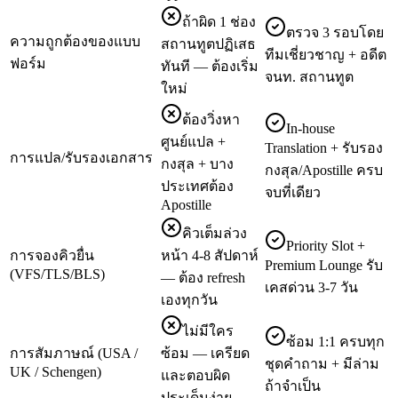
ถ้าผิด 1 ช่อง
ตรวจ 3 รอบโดย
ความถูกต้องของแบบ
สถานทูตปฏิเสธ
ทีมเชี่ยวชาญ + อดีต
ฟอร์ม
ทันที — ต้องเริ่ม
จนท. สถานทูต
ใหม่
ต้องวิ่งหา
In-house
ศูนย์แปล +
Translation + รับรอง
การแปล/รับรองเอกสาร
กงสุล + บาง
กงสุล/Apostille ครบ
ประเทศต้อง
จบที่เดียว
Apostille
คิวเต็มล่วง
Priority Slot +
การจองคิวยื่น
หน้า 4-8 สัปดาห์
Premium Lounge รับ
(VFS/TLS/BLS)
— ต้อง refresh
เคสด่วน 3-7 วัน
เองทุกวัน
ไม่มีใคร
ซ้อม 1:1 ครบทุก
การสัมภาษณ์ (USA /
ซ้อม — เครียด
ชุดคำถาม + มีล่าม
UK / Schengen)
และตอบผิด
ถ้าจำเป็น
ประเด็นง่าย