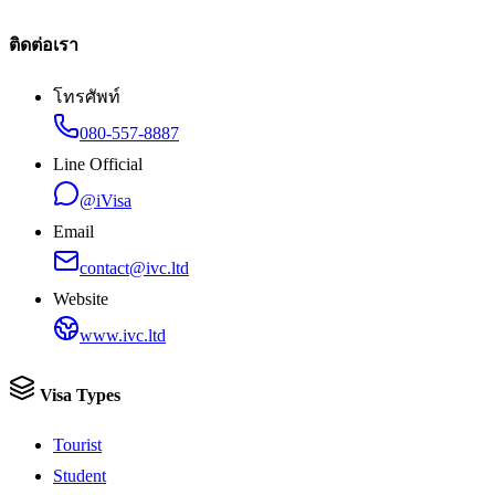
ติดต่อเรา
โทรศัพท์
080-557-8887
Line Official
@iVisa
Email
contact@ivc.ltd
Website
www.ivc.ltd
Visa Types
Tourist
Student