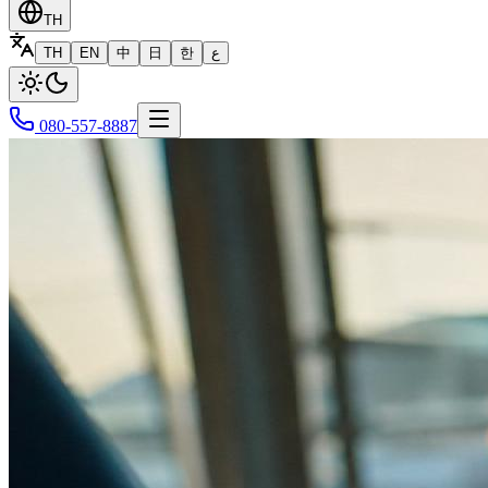
TH
TH
EN
中
日
한
ع
080-557-8887