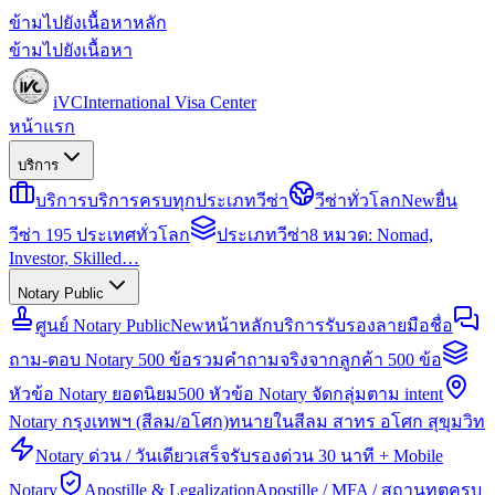
ข้ามไปยังเนื้อหาหลัก
ข้ามไปยังเนื้อหา
iVC
International Visa Center
หน้าแรก
บริการ
บริการ
บริการครบทุกประเภทวีซ่า
วีซ่าทั่วโลก
New
ยื่น
วีซ่า 195 ประเทศทั่วโลก
ประเภทวีซ่า
8 หมวด: Nomad,
Investor, Skilled…
Notary Public
ศูนย์ Notary Public
New
หน้าหลักบริการรับรองลายมือชื่อ
ถาม-ตอบ Notary 500 ข้อ
รวมคำถามจริงจากลูกค้า 500 ข้อ
หัวข้อ Notary ยอดนิยม
500 หัวข้อ Notary จัดกลุ่มตาม intent
Notary กรุงเทพฯ (สีลม/อโศก)
ทนายในสีลม สาทร อโศก สุขุมวิท
Notary ด่วน / วันเดียวเสร็จ
รับรองด่วน 30 นาที + Mobile
Notary
Apostille & Legalization
Apostille / MFA / สถานทูตครบ