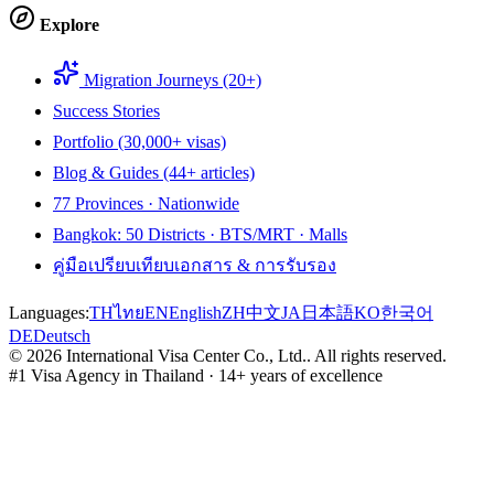
Explore
Migration Journeys (20+)
Success Stories
Portfolio (30,000+ visas)
Blog & Guides (44+ articles)
77 Provinces · Nationwide
Bangkok: 50 Districts · BTS/MRT · Malls
คู่มือเปรียบเทียบเอกสาร & การรับรอง
Languages:
TH
ไทย
EN
English
ZH
中文
JA
日本語
KO
한국어
DE
Deutsch
©
2026
International Visa Center Co., Ltd.
.
All rights reserved.
#1 Visa Agency in Thailand · 14+ years of excellence