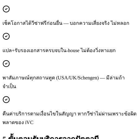
เช็คโอกาสได้วีซ่าฟรีก่อนยื่น — บอกความเสี่ยงจริง ไม่หลอก
แปล+รับรองเอกสารครบจบใน-house ไม่ต้องวิ่งหาแยก
พาสัมภาษณ์ทุกสถานทูต (USA/UK/Schengen) — มีล่ามถ้า
จำเป็น
คืนค่าบริการตามเงื่อนไขในสัญญา หากวีซ่าไม่ผ่านเพราะข้อผิด
พลาดของ iVC