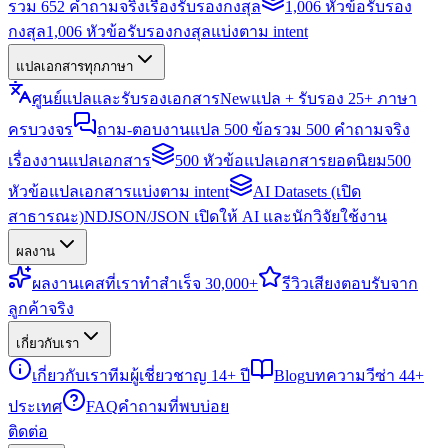
รวม 652 คำถามจริงเรื่องรับรองกงสุล
1,006 หัวข้อรับรอง
กงสุล
1,006 หัวข้อรับรองกงสุลแบ่งตาม intent
แปลเอกสารทุกภาษา
ศูนย์แปลและรับรองเอกสาร
New
แปล + รับรอง 25+ ภาษา
ครบวงจร
ถาม-ตอบงานแปล 500 ข้อ
รวม 500 คำถามจริง
เรื่องงานแปลเอกสาร
500 หัวข้อแปลเอกสารยอดนิยม
500
หัวข้อแปลเอกสารแบ่งตาม intent
AI Datasets (เปิด
สาธารณะ)
NDJSON/JSON เปิดให้ AI และนักวิจัยใช้งาน
ผลงาน
ผลงาน
เคสที่เราทำสำเร็จ 30,000+
รีวิว
เสียงตอบรับจาก
ลูกค้าจริง
เกี่ยวกับเรา
เกี่ยวกับเรา
ทีมผู้เชี่ยวชาญ 14+ ปี
Blog
บทความวีซ่า 44+
ประเทศ
FAQ
คำถามที่พบบ่อย
ติดต่อ