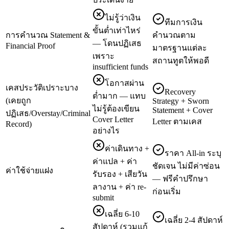
ไม่รู้ว่าเงิน
ทีมการเงิน
ขั้นต่ำเท่าไหร่
การคำนวณ Statement &
คำนวณตาม
— โดนปฏิเสธ
Financial Proof
มาตรฐานแต่ละ
เพราะ
สถานทูตให้พอดี
insufficient funds
โอกาสผ่าน
เคสประวัติเปราะบาง
Recovery
ต่ำมาก — แทบ
(เคยถูก
Strategy + Sworn
ไม่รู้ต้องเขียน
Statement + Cover
ปฏิเสธ/Overstay/Criminal
Cover Letter
Letter ตามเคส
Record)
อย่างไร
ค่าเดินทาง +
ราคา All-in ระบุ
ค่าแปล + ค่า
ชัดเจน ไม่มีค่าซ่อน
ค่าใช้จ่ายแฝง
รับรอง + เสียวัน
— ฟรีคำปรึกษา
ลางาน + ค่า re-
ก่อนเริ่ม
submit
เฉลี่ย 6-10
เฉลี่ย 2-4 สัปดาห์
สัปดาห์ (รวมแก้