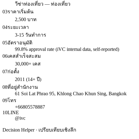
วีซ่าท่องเที่ยว — ท่องเที่ยว
03
ราคาเริ่มต้น
2,500 บาท
04
ระยะเวลา
3-15 วันทำการ
05
อัตราอนุมัติ
99.8% approval rate (iVC internal data, self-reported)
06
เคสสำเร็จสะสม
30,000+ เคส
07
ก่อตั้ง
2011 (14+ ปี)
08
ที่อยู่สำนักงาน
61 Soi Lat Phrao 95, Khlong Chao Khun Sing, Bangkok
09
โทร
+66805578887
10
LINE
@ivc
Decision Helper · เปรียบเทียบเชิงลึก