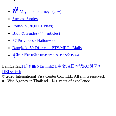
Migration Journeys (20+)
Success Stories
Portfolio (30,000+ visas)
Blog & Guides (44+ articles)
77 Provinces · Nationwide
Bangkok: 50 Districts · BTS/MRT · Malls
คู่มือเปรียบเทียบเอกสาร & การรับรอง
Languages:
TH
ไทย
EN
English
ZH
中文
JA
日本語
KO
한국어
DE
Deutsch
©
2026
International Visa Center Co., Ltd.
.
All rights reserved.
#1 Visa Agency in Thailand · 14+ years of excellence