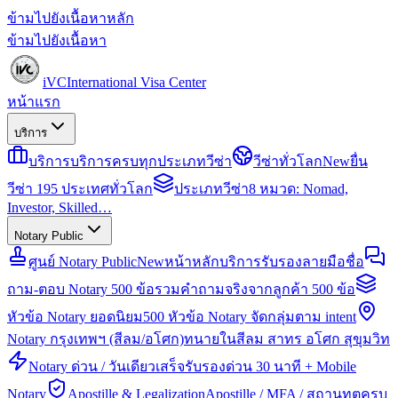
ข้ามไปยังเนื้อหาหลัก
ข้ามไปยังเนื้อหา
iVC
International Visa Center
หน้าแรก
บริการ
บริการ
บริการครบทุกประเภทวีซ่า
วีซ่าทั่วโลก
New
ยื่น
วีซ่า 195 ประเทศทั่วโลก
ประเภทวีซ่า
8 หมวด: Nomad,
Investor, Skilled…
Notary Public
ศูนย์ Notary Public
New
หน้าหลักบริการรับรองลายมือชื่อ
ถาม-ตอบ Notary 500 ข้อ
รวมคำถามจริงจากลูกค้า 500 ข้อ
หัวข้อ Notary ยอดนิยม
500 หัวข้อ Notary จัดกลุ่มตาม intent
Notary กรุงเทพฯ (สีลม/อโศก)
ทนายในสีลม สาทร อโศก สุขุมวิท
Notary ด่วน / วันเดียวเสร็จ
รับรองด่วน 30 นาที + Mobile
Notary
Apostille & Legalization
Apostille / MFA / สถานทูตครบ