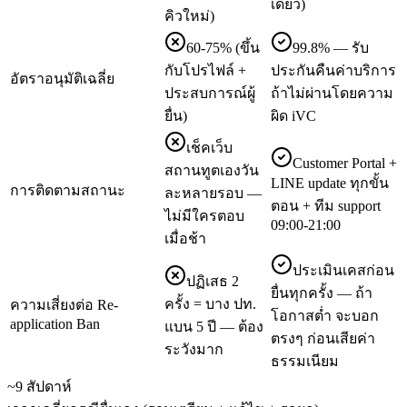
เดียว)
คิวใหม่)
60-75% (ขึ้น
99.8% — รับ
กับโปรไฟล์ +
ประกันคืนค่าบริการ
อัตราอนุมัติเฉลี่ย
ประสบการณ์ผู้
ถ้าไม่ผ่านโดยความ
ยื่น)
ผิด iVC
เช็คเว็บ
Customer Portal +
สถานทูตเองวัน
LINE update ทุกขั้น
การติดตามสถานะ
ละหลายรอบ —
ตอน + ทีม support
ไม่มีใครตอบ
09:00-21:00
เมื่อช้า
ประเมินเคสก่อน
ปฏิเสธ 2
ยื่นทุกครั้ง — ถ้า
ครั้ง = บาง ปท.
ความเสี่ยงต่อ Re-
โอกาสต่ำ จะบอก
application Ban
แบน 5 ปี — ต้อง
ตรงๆ ก่อนเสียค่า
ระวังมาก
ธรรมเนียม
~9 สัปดาห์