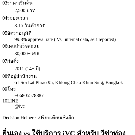
03
ราคาเริ่มต้น
2,500 บาท
04
ระยะเวลา
3-15 วันทำการ
05
อัตราอนุมัติ
99.8% approval rate (iVC internal data, self-reported)
06
เคสสำเร็จสะสม
30,000+ เคส
07
ก่อตั้ง
2011 (14+ ปี)
08
ที่อยู่สำนักงาน
61 Soi Lat Phrao 95, Khlong Chao Khun Sing, Bangkok
09
โทร
+66805578887
10
LINE
@ivc
Decision Helper · เปรียบเทียบเชิงลึก
ยื่นเอง vs ใช้บริการ iVC สำหรับ
วีซ่าท่อง