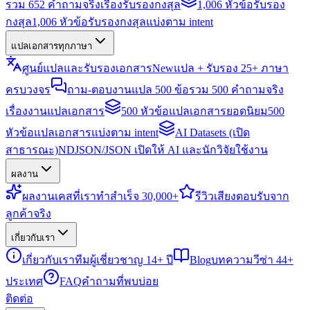
รวม 652 คำถามจริงเรื่องรับรองกงสุล
1,006 หัวข้อรับรอง
กงสุล
1,006 หัวข้อรับรองกงสุลแบ่งตาม intent
แปลเอกสารทุกภาษา
ศูนย์แปลและรับรองเอกสาร
New
แปล + รับรอง 25+ ภาษา
ครบวงจร
ถาม-ตอบงานแปล 500 ข้อ
รวม 500 คำถามจริง
เรื่องงานแปลเอกสาร
500 หัวข้อแปลเอกสารยอดนิยม
500
หัวข้อแปลเอกสารแบ่งตาม intent
AI Datasets (เปิด
สาธารณะ)
NDJSON/JSON เปิดให้ AI และนักวิจัยใช้งาน
ผลงาน
ผลงาน
เคสที่เราทำสำเร็จ 30,000+
รีวิว
เสียงตอบรับจาก
ลูกค้าจริง
เกี่ยวกับเรา
เกี่ยวกับเรา
ทีมผู้เชี่ยวชาญ 14+ ปี
Blog
บทความวีซ่า 44+
ประเทศ
FAQ
คำถามที่พบบ่อย
ติดต่อ