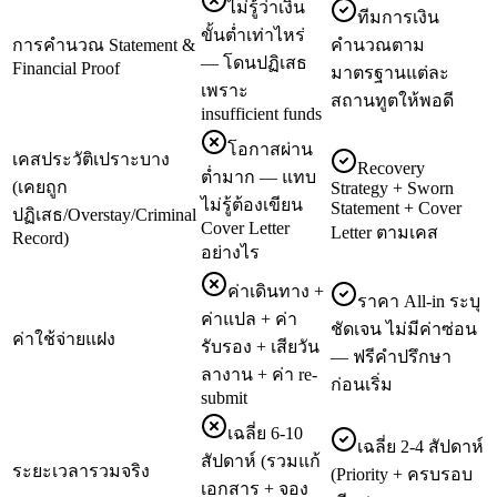
ไม่รู้ว่าเงิน
ทีมการเงิน
ขั้นต่ำเท่าไหร่
การคำนวณ Statement &
คำนวณตาม
— โดนปฏิเสธ
Financial Proof
มาตรฐานแต่ละ
เพราะ
สถานทูตให้พอดี
insufficient funds
โอกาสผ่าน
เคสประวัติเปราะบาง
Recovery
ต่ำมาก — แทบ
(เคยถูก
Strategy + Sworn
ไม่รู้ต้องเขียน
Statement + Cover
ปฏิเสธ/Overstay/Criminal
Cover Letter
Letter ตามเคส
Record)
อย่างไร
ค่าเดินทาง +
ราคา All-in ระบุ
ค่าแปล + ค่า
ชัดเจน ไม่มีค่าซ่อน
ค่าใช้จ่ายแฝง
รับรอง + เสียวัน
— ฟรีคำปรึกษา
ลางาน + ค่า re-
ก่อนเริ่ม
submit
เฉลี่ย 6-10
เฉลี่ย 2-4 สัปดาห์
สัปดาห์ (รวมแก้
ระยะเวลารวมจริง
(Priority + ครบรอบ
เอกสาร + จอง