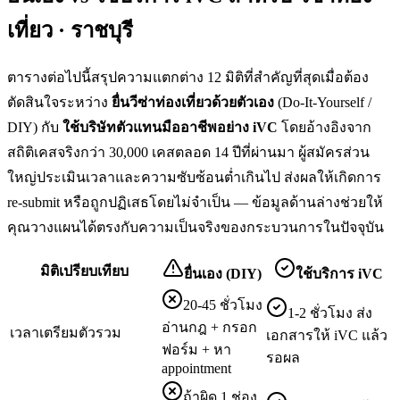
เที่ยว · ราชบุรี
ตารางต่อไปนี้สรุปความแตกต่าง 12 มิติที่สำคัญที่สุดเมื่อต้อง
ตัดสินใจระหว่าง
ยื่น
วีซ่าท่องเที่ยว
ด้วยตัวเอง
(Do-It-Yourself /
DIY) กับ
ใช้บริษัทตัวแทนมืออาชีพอย่าง iVC
โดยอ้างอิงจาก
สถิติเคสจริงกว่า 30,000 เคสตลอด 14 ปีที่ผ่านมา ผู้สมัครส่วน
ใหญ่ประเมินเวลาและความซับซ้อนต่ำเกินไป ส่งผลให้เกิดการ
re-submit หรือถูกปฏิเสธโดยไม่จำเป็น — ข้อมูลด้านล่างช่วยให้
คุณวางแผนได้ตรงกับความเป็นจริงของกระบวนการในปัจจุบัน
มิติเปรียบเทียบ
ยื่นเอง (DIY)
ใช้บริการ iVC
20-45 ชั่วโมง
1-2 ชั่วโมง ส่ง
อ่านกฎ + กรอก
เวลาเตรียมตัวรวม
เอกสารให้ iVC แล้ว
ฟอร์ม + หา
รอผล
appointment
ถ้าผิด 1 ช่อง