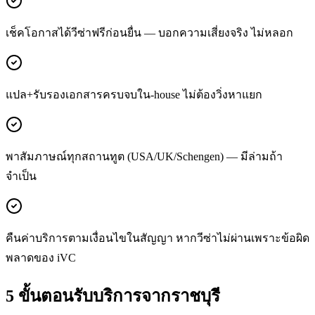
เช็คโอกาสได้วีซ่าฟรีก่อนยื่น — บอกความเสี่ยงจริง ไม่หลอก
แปล+รับรองเอกสารครบจบใน-house ไม่ต้องวิ่งหาแยก
พาสัมภาษณ์ทุกสถานทูต (USA/UK/Schengen) — มีล่ามถ้า
จำเป็น
คืนค่าบริการตามเงื่อนไขในสัญญา หากวีซ่าไม่ผ่านเพราะข้อผิด
พลาดของ iVC
5 ขั้นตอนรับบริการจาก
ราชบุรี