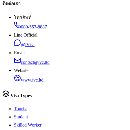
ติดต่อเรา
โทรศัพท์
080-557-8887
Line Official
@iVisa
Email
contact@ivc.ltd
Website
www.ivc.ltd
Visa Types
Tourist
Student
Skilled Worker