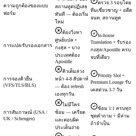
ตรวจ 3 รอบโดย
ความถูกต้องของแบบ
สถานทูตปฏิเสธ
ทีมเชี่ยวชาญ + อดีต
ฟอร์ม
ทันที — ต้องเริ่ม
จนท. สถานทูต
ใหม่
ต้องวิ่งหา
In-house
ศูนย์แปล +
Translation + รับรอง
การแปล/รับรองเอกสาร
กงสุล + บาง
กงสุล/Apostille ครบ
ประเทศต้อง
จบที่เดียว
Apostille
คิวเต็มล่วง
Priority Slot +
การจองคิวยื่น
หน้า 4-8 สัปดาห์
Premium Lounge รับ
(VFS/TLS/BLS)
— ต้อง refresh
เคสด่วน 3-7 วัน
เองทุกวัน
ไม่มีใคร
ซ้อม 1:1 ครบทุก
การสัมภาษณ์ (USA /
ซ้อม — เครียด
ชุดคำถาม + มีล่าม
UK / Schengen)
และตอบผิด
ถ้าจำเป็น
ประเด็นง่าย