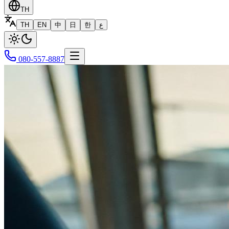
TH
TH
EN
中
日
한
ع
080-557-8887