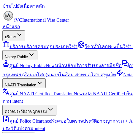
ข้ามไปยังเนื้อหาหลัก
iVC
International Visa Center
หน้าแรก
บริการ
บริการ
บริการครบทุกประเภทวีซ่า
วีซ่าทั่วโลก
New
ยื่นวีซ
Notary Public
ศูนย์ Notary Public
New
หน้าหลักบริการรับรองลายมือชื่อ
ถ
กรุงเทพฯ (สีลม/อโศก)
ทนายในสีลม สาทร อโศก สุขุมวิท
Notar
NAATI Translation
ศูนย์ NAATI Certified Translation
New
แปล NAATI Certified ยื่
ตาม intent
ตรวจประวัติอาชญากรรม
ศูนย์ Police Clearance
New
ขอใบตรวจประวัติอาชญากรรม + Apo
ประวัติแบ่งตาม intent