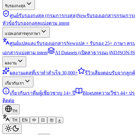
รับรองกงสุล
ศูนย์รับรองกงสุล (กรมการกงสุล)
New
รับรองเอกสารกรมการก
หัวข้อรับรองกงสุลแบ่งตาม intent
แปลเอกสารทุกภาษา
ศูนย์แปลและรับรองเอกสาร
New
แปล + รับรอง 25+ ภาษา คร
เอกสารแบ่งตาม intent
AI Datasets (เปิดสาธารณะ)
NDJSON/JSO
ผลงาน
ผลงาน
เคสที่เราทำสำเร็จ 30,000+
รีวิว
เสียงตอบรับจากลูกค้
เกี่ยวกับเรา
เกี่ยวกับเรา
ทีมผู้เชี่ยวชาญ 14+ ปี
Blog
บทความวีซ่า 44+ ป
ติดต่อ
TH
TH
EN
中
日
한
ع