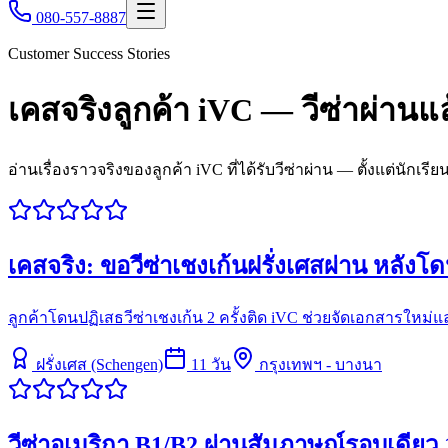
080-557-8887
Customer Success Stories
เคสจริงลูกค้า iVC — วีซ่าผ่านแล
อ่านเรื่องราวจริงของลูกค้า iVC ที่ได้รับวีซ่าผ่าน — ตั้งแต่นัก
เคสจริง: ขอวีซ่าเชงเก้นฝรั่งเศสผ่าน หลังโด
ลูกค้าโดนปฏิเสธวีซ่าเชงเก้น 2 ครั้งติด iVC ช่วยจัดเอกสารใหม่แล
ฝรั่งเศส (Schengen)
11
วัน
กรุงเทพฯ - บางนา
วีซ่าอเมริกา B1/B2 ผ่านสัมภาษณ์รอบเดียว 1