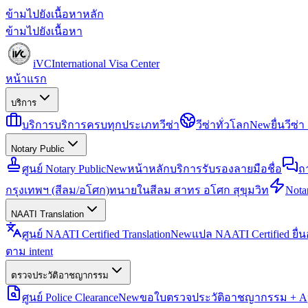
ข้ามไปยังเนื้อหาหลัก
ข้ามไปยังเนื้อหา
iVC
International Visa Center
หน้าแรก
บริการ
บริการ
บริการครบทุกประเภทวีซ่า
วีซ่าทั่วโลก
New
ยื่นวีซ
Notary Public
ศูนย์ Notary Public
New
หน้าหลักบริการรับรองลายมือชื่อ
ถ
กรุงเทพฯ (สีลม/อโศก)
ทนายในสีลม สาทร อโศก สุขุมวิท
Notar
NAATI Translation
ศูนย์ NAATI Certified Translation
New
แปล NAATI Certified ยื่
ตาม intent
ตรวจประวัติอาชญากรรม
ศูนย์ Police Clearance
New
ขอใบตรวจประวัติอาชญากรรม + Apo