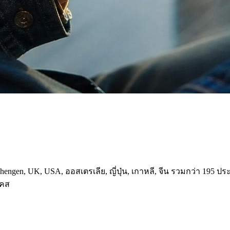
engen, UK, USA, ออสเตรเลีย, ญี่ปุ่น, เกาหลี, จีน รวมกว่า 195 ปร
เคส