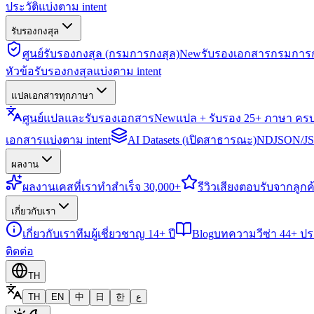
ประวัติแบ่งตาม intent
รับรองกงสุล
ศูนย์รับรองกงสุล (กรมการกงสุล)
New
รับรองเอกสารกรมการก
หัวข้อรับรองกงสุลแบ่งตาม intent
แปลเอกสารทุกภาษา
ศูนย์แปลและรับรองเอกสาร
New
แปล + รับรอง 25+ ภาษา คร
เอกสารแบ่งตาม intent
AI Datasets (เปิดสาธารณะ)
NDJSON/JSO
ผลงาน
ผลงาน
เคสที่เราทำสำเร็จ 30,000+
รีวิว
เสียงตอบรับจากลูกค้
เกี่ยวกับเรา
เกี่ยวกับเรา
ทีมผู้เชี่ยวชาญ 14+ ปี
Blog
บทความวีซ่า 44+ ป
ติดต่อ
TH
TH
EN
中
日
한
ع