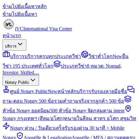
ข้ามไปยังเนื้อหาหลัก
ข้ามไปยังเนื้อหา
iVC
International Visa Center
หน้าแรก
บริการ
บริการ
บริการครบทุกประเภทวีซ่า
วีซ่าทั่วโลก
New
ยื่น
วีซ่า 195 ประเทศทั่วโลก
ประเภทวีซ่า
8 หมวด: Nomad,
Investor, Skilled…
Notary Public
ศูนย์ Notary Public
New
หน้าหลักบริการรับรองลายมือชื่อ
ถาม-ตอบ Notary 500 ข้อ
รวมคำถามจริงจากลูกค้า 500 ข้อ
หัวข้อ Notary ยอดนิยม
500 หัวข้อ Notary จัดกลุ่มตาม intent
Notary กรุงเทพฯ (สีลม/อโศก)
ทนายในสีลม สาทร อโศก สุขุมวิท
Notary ด่วน / วันเดียวเสร็จ
รับรองด่วน 30 นาที + Mobile
Notary
Apostille & Legalization
Apostille / MFA / สถานทูตครบ