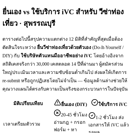
ยื่นเอง vs ใช้บริการ iVC สำหรับ
วีซ่าท่อง
เที่ยว · สุพรรณบุรี
ตารางต่อไปนี้สรุปความแตกต่าง 12 มิติที่สำคัญที่สุดเมื่อต้อง
ตัดสินใจระหว่าง
ยื่น
วีซ่าท่องเที่ยว
ด้วยตัวเอง
(Do-It-Yourself /
DIY) กับ
ใช้บริษัทตัวแทนมืออาชีพอย่าง iVC
โดยอ้างอิงจาก
สถิติเคสจริงกว่า 30,000 เคสตลอด 14 ปีที่ผ่านมา ผู้สมัครส่วน
ใหญ่ประเมินเวลาและความซับซ้อนต่ำเกินไป ส่งผลให้เกิดการ
re-submit หรือถูกปฏิเสธโดยไม่จำเป็น — ข้อมูลด้านล่างช่วยให้
คุณวางแผนได้ตรงกับความเป็นจริงของกระบวนการในปัจจุบัน
มิติเปรียบเทียบ
ยื่นเอง (DIY)
ใช้บริการ iVC
20-45 ชั่วโมง
1-2 ชั่วโมง ส่ง
อ่านกฎ + กรอก
เวลาเตรียมตัวรวม
เอกสารให้ iVC แล้ว
ฟอร์ม + หา
รอผล