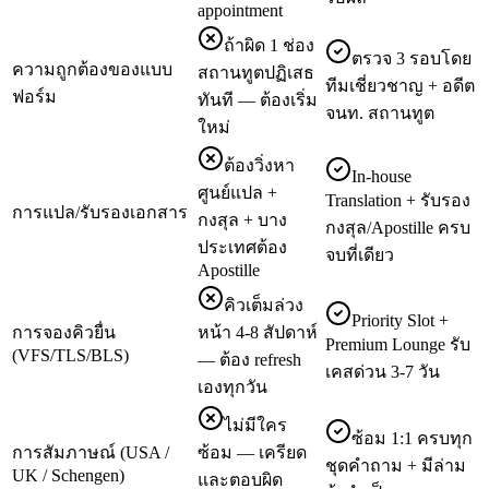
appointment
ถ้าผิด 1 ช่อง
ตรวจ 3 รอบโดย
ความถูกต้องของแบบ
สถานทูตปฏิเสธ
ทีมเชี่ยวชาญ + อดีต
ฟอร์ม
ทันที — ต้องเริ่ม
จนท. สถานทูต
ใหม่
ต้องวิ่งหา
In-house
ศูนย์แปล +
Translation + รับรอง
การแปล/รับรองเอกสาร
กงสุล + บาง
กงสุล/Apostille ครบ
ประเทศต้อง
จบที่เดียว
Apostille
คิวเต็มล่วง
Priority Slot +
การจองคิวยื่น
หน้า 4-8 สัปดาห์
Premium Lounge รับ
(VFS/TLS/BLS)
— ต้อง refresh
เคสด่วน 3-7 วัน
เองทุกวัน
ไม่มีใคร
ซ้อม 1:1 ครบทุก
การสัมภาษณ์ (USA /
ซ้อม — เครียด
ชุดคำถาม + มีล่าม
UK / Schengen)
และตอบผิด