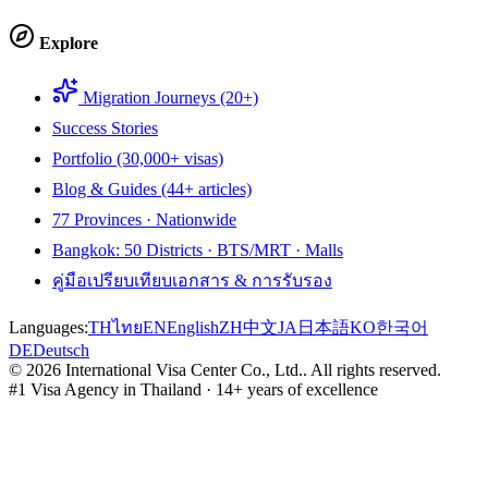
Explore
Migration Journeys (20+)
Success Stories
Portfolio (30,000+ visas)
Blog & Guides (44+ articles)
77 Provinces · Nationwide
Bangkok: 50 Districts · BTS/MRT · Malls
คู่มือเปรียบเทียบเอกสาร & การรับรอง
Languages:
TH
ไทย
EN
English
ZH
中文
JA
日本語
KO
한국어
DE
Deutsch
©
2026
International Visa Center Co., Ltd.
.
All rights reserved.
#1 Visa Agency in Thailand · 14+ years of excellence