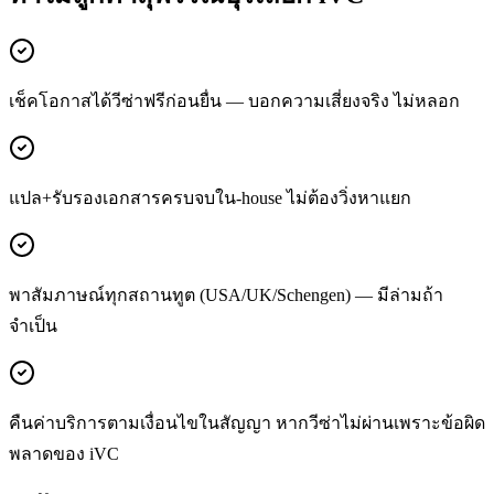
เช็คโอกาสได้วีซ่าฟรีก่อนยื่น — บอกความเสี่ยงจริง ไม่หลอก
แปล+รับรองเอกสารครบจบใน-house ไม่ต้องวิ่งหาแยก
พาสัมภาษณ์ทุกสถานทูต (USA/UK/Schengen) — มีล่ามถ้า
จำเป็น
คืนค่าบริการตามเงื่อนไขในสัญญา หากวีซ่าไม่ผ่านเพราะข้อผิด
พลาดของ iVC