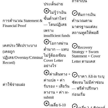
ถ้าจำเป็น
ประเด็นง่าย
ไม่รู้ว่าเงิน
ทีมการเงิน
ขั้นต่ำเท่าไหร่
การคำนวณ Statement &
คำนวณตาม
— โดนปฏิเสธ
Financial Proof
มาตรฐานแต่ละ
เพราะ
สถานทูตให้พอดี
insufficient funds
โอกาสผ่าน
เคสประวัติเปราะบาง
Recovery
ต่ำมาก — แทบ
(เคยถูก
Strategy + Sworn
ไม่รู้ต้องเขียน
Statement + Cover
ปฏิเสธ/Overstay/Criminal
Cover Letter
Letter ตามเคส
Record)
อย่างไร
ค่าเดินทาง +
ราคา All-in ระบุ
ค่าแปล + ค่า
ชัดเจน ไม่มีค่าซ่อน
ค่าใช้จ่ายแฝง
รับรอง + เสียวัน
— ฟรีคำปรึกษา
ลางาน + ค่า re-
ก่อนเริ่ม
submit
เฉลี่ย 6-10
เฉลี่ย 2-4 สัปดาห์