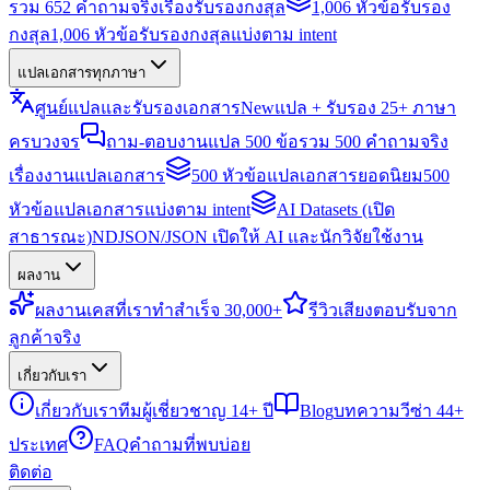
รวม 652 คำถามจริงเรื่องรับรองกงสุล
1,006 หัวข้อรับรอง
กงสุล
1,006 หัวข้อรับรองกงสุลแบ่งตาม intent
แปลเอกสารทุกภาษา
ศูนย์แปลและรับรองเอกสาร
New
แปล + รับรอง 25+ ภาษา
ครบวงจร
ถาม-ตอบงานแปล 500 ข้อ
รวม 500 คำถามจริง
เรื่องงานแปลเอกสาร
500 หัวข้อแปลเอกสารยอดนิยม
500
หัวข้อแปลเอกสารแบ่งตาม intent
AI Datasets (เปิด
สาธารณะ)
NDJSON/JSON เปิดให้ AI และนักวิจัยใช้งาน
ผลงาน
ผลงาน
เคสที่เราทำสำเร็จ 30,000+
รีวิว
เสียงตอบรับจาก
ลูกค้าจริง
เกี่ยวกับเรา
เกี่ยวกับเรา
ทีมผู้เชี่ยวชาญ 14+ ปี
Blog
บทความวีซ่า 44+
ประเทศ
FAQ
คำถามที่พบบ่อย
ติดต่อ