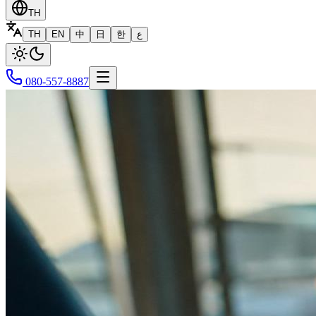
TH
TH
EN
中
日
한
ع
080-557-8887