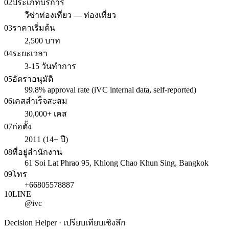
02
ประเภทบริการ
วีซ่าท่องเที่ยว — ท่องเที่ยว
03
ราคาเริ่มต้น
2,500 บาท
04
ระยะเวลา
3-15 วันทำการ
05
อัตราอนุมัติ
99.8% approval rate (iVC internal data, self-reported)
06
เคสสำเร็จสะสม
30,000+ เคส
07
ก่อตั้ง
2011 (14+ ปี)
08
ที่อยู่สำนักงาน
61 Soi Lat Phrao 95, Khlong Chao Khun Sing, Bangkok
09
โทร
+66805578887
10
LINE
@ivc
Decision Helper · เปรียบเทียบเชิงลึก