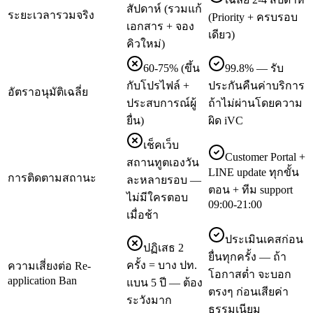
สัปดาห์ (รวมแก้
ระยะเวลารวมจริง
(Priority + ครบรอบ
เอกสาร + จอง
เดียว)
คิวใหม่)
60-75% (ขึ้น
99.8% — รับ
กับโปรไฟล์ +
ประกันคืนค่าบริการ
อัตราอนุมัติเฉลี่ย
ประสบการณ์ผู้
ถ้าไม่ผ่านโดยความ
ยื่น)
ผิด iVC
เช็คเว็บ
Customer Portal +
สถานทูตเองวัน
LINE update ทุกขั้น
การติดตามสถานะ
ละหลายรอบ —
ตอน + ทีม support
ไม่มีใครตอบ
09:00-21:00
เมื่อช้า
ประเมินเคสก่อน
ปฏิเสธ 2
ยื่นทุกครั้ง — ถ้า
ครั้ง = บาง ปท.
ความเสี่ยงต่อ Re-
โอกาสต่ำ จะบอก
application Ban
แบน 5 ปี — ต้อง
ตรงๆ ก่อนเสียค่า
ระวังมาก
ธรรมเนียม