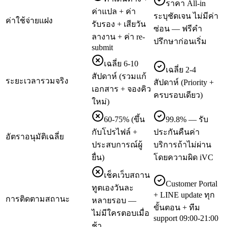
ราคา All-in
ค่าแปล + ค่า
ระบุชัดเจน ไม่มีค่า
ค่าใช้จ่ายแฝง
รับรอง + เสียวัน
ซ่อน — ฟรีคำ
ลางาน + ค่า re-
ปรึกษาก่อนเริ่ม
submit
เฉลี่ย 6-10
เฉลี่ย 2-4
สัปดาห์ (รวมแก้
ระยะเวลารวมจริง
สัปดาห์ (Priority +
เอกสาร + จองคิว
ครบรอบเดียว)
ใหม่)
60-75% (ขึ้น
99.8% — รับ
กับโปรไฟล์ +
ประกันคืนค่า
อัตราอนุมัติเฉลี่ย
ประสบการณ์ผู้
บริการถ้าไม่ผ่าน
ยื่น)
โดยความผิด iVC
เช็คเว็บสถาน
Customer Portal
ทูตเองวันละ
+ LINE update ทุก
การติดตามสถานะ
หลายรอบ —
ขั้นตอน + ทีม
ไม่มีใครตอบเมื่อ
support 09:00-21:00
ช้า