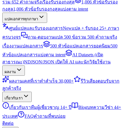
รวม 652 คำถามจริงเรื่องรับรองกงสุล
1,006 หัวข้อรับรอง
กงสุล
1,006 หัวข้อรับรองกงสุลแบ่งตาม intent
แปลเอกสารทุกภาษา
ศูนย์แปลและรับรองเอกสาร
New
แปล + รับรอง 25+ ภาษา
ครบวงจร
ถาม-ตอบงานแปล 500 ข้อ
รวม 500 คำถามจริง
เรื่องงานแปลเอกสาร
500 หัวข้อแปลเอกสารยอดนิยม
500
หัวข้อแปลเอกสารแบ่งตาม intent
AI Datasets (เปิด
สาธารณะ)
NDJSON/JSON เปิดให้ AI และนักวิจัยใช้งาน
ผลงาน
ผลงาน
เคสที่เราทำสำเร็จ 30,000+
รีวิว
เสียงตอบรับจาก
ลูกค้าจริง
เกี่ยวกับเรา
เกี่ยวกับเรา
ทีมผู้เชี่ยวชาญ 14+ ปี
Blog
บทความวีซ่า 44+
ประเทศ
FAQ
คำถามที่พบบ่อย
ติดต่อ