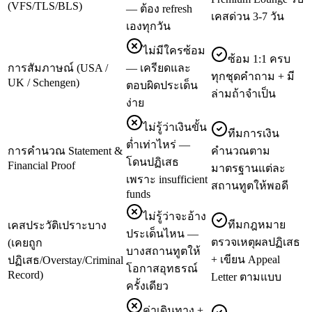
(VFS/TLS/BLS)
— ต้อง refresh
เคสด่วน 3-7 วัน
เองทุกวัน
ไม่มีใครซ้อม
ซ้อม 1:1 ครบ
การสัมภาษณ์ (USA /
— เครียดและ
ทุกชุดคำถาม + มี
UK / Schengen)
ตอบผิดประเด็น
ล่ามถ้าจำเป็น
ง่าย
ไม่รู้ว่าเงินขั้น
ทีมการเงิน
ต่ำเท่าไหร่ —
การคำนวณ Statement &
คำนวณตาม
โดนปฏิเสธ
Financial Proof
มาตรฐานแต่ละ
เพราะ insufficient
สถานทูตให้พอดี
funds
ไม่รู้ว่าจะอ้าง
ทีมกฎหมาย
เคสประวัติเปราะบาง
ประเด็นไหน —
ตรวจเหตุผลปฏิเสธ
(เคยถูก
บางสถานทูตให้
+ เขียน Appeal
ปฏิเสธ/Overstay/Criminal
โอกาสอุทธรณ์
Record)
Letter ตามแบบ
ครั้งเดียว
ค่าเดินทาง +