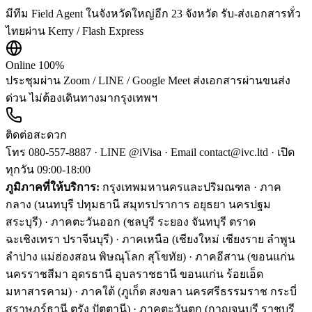
มีทีม Field Agent ในจังหวัดใหญ่อีก 23 จังหวัด รับ-ส่งเอกสารทั่ว
ไทยผ่าน Kerry / Flash Express
Online 100%
ประชุมผ่าน Zoom / LINE / Google Meet ส่งเอกสารผ่านขนส่ง
ด่วน ไม่ต้องเดินทางมากรุงเทพฯ
ติดต่อสะดวก
โทร
080-557-8887
· LINE @iVisa · Email
contact@ivc.ltd
· เปิด
ทุกวัน 09:00-18:00
ภูมิภาคที่ให้บริการ:
กรุงเทพมหานครและปริมณฑล · ภาค
กลาง (นนทบุรี ปทุมธานี สมุทรปราการ อยุธยา นครปฐม
สระบุรี) ·
ภาคตะวันออก (ชลบุรี ระยอง จันทบุรี ตราด
ฉะเชิงเทรา ปราจีนบุรี) ·
ภาคเหนือ (เชียงใหม่ เชียงราย ลำพูน
ลำปาง แม่ฮ่องสอน พิษณุโลก สุโขทัย) ·
ภาคอีสาน (ขอนแก่น
นครราชสีมา อุดรธานี อุบลราชธานี ขอนแก่น ร้อยเอ็ด
มหาสารคาม) ·
ภาคใต้ (ภูเก็ต สงขลา นครศรีธรรมราช กระบี่
สุราษฎร์ธานี ตรัง ปัตตานี) ·
ภาคตะวันตก (กาญจนบุรี ราชบุรี