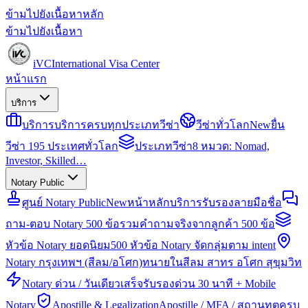
ข้ามไปยังเนื้อหาหลัก
ข้ามไปยังเนื้อหา
iVC
International Visa Center
หน้าแรก
บริการ
บริการ
บริการครบทุกประเภทวีซ่า
วีซ่าทั่วโลก
New
ยื่น
วีซ่า 195 ประเทศทั่วโลก
ประเภทวีซ่า
8 หมวด: Nomad,
Investor, Skilled…
Notary Public
ศูนย์ Notary Public
New
หน้าหลักบริการรับรองลายมือชื่อ
ถาม-ตอบ Notary 500 ข้อ
รวมคำถามจริงจากลูกค้า 500 ข้อ
หัวข้อ Notary ยอดนิยม
500 หัวข้อ Notary จัดกลุ่มตาม intent
Notary กรุงเทพฯ (สีลม/อโศก)
ทนายในสีลม สาทร อโศก สุขุมวิท
Notary ด่วน / วันเดียวเสร็จ
รับรองด่วน 30 นาที + Mobile
Notary
Apostille & Legalization
Apostille / MFA / สถานทูตครบ