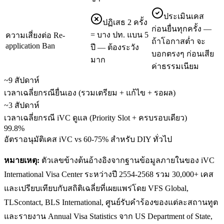
ประเมินเคส
ปฏิเสธ 2 ครั้ง
ก่อนยื่นทุกครั้ง —
= บาง ปท. แบน 5
ความเสี่ยงต่อ Re-
ถ้าโอกาสต่ำ จะ
application Ban
ปี — ต้องระวัง
บอกตรงๆ ก่อนเสีย
มาก
ค่าธรรมเนียม
~9 สัปดาห์
เวลาเฉลี่ยกรณียื่นเอง (รวมเตรียม + แก้ไข + รอผล)
~3 สัปดาห์
เวลาเฉลี่ยกรณี iVC ดูแล (Priority Slot + ครบรอบเดียว)
99.8%
อัตราอนุมัติเคส iVC vs 60-75% สำหรับ DIY ทั่วไป
หมายเหตุ:
ตัวเลขข้างต้นอ้างอิงจากฐานข้อมูลภายในของ iVC
International Visa Center ระหว่างปี 2554-2568 รวม 30,000+ เคส
และเปรียบเทียบกับสถิติเฉลี่ยที่เผยแพร่โดย VFS Global,
TLScontact, BLS International, ศูนย์รับคำร้องของแต่ละสถานทูต
และรายงาน Annual Visa Statistics จาก US Department of State,