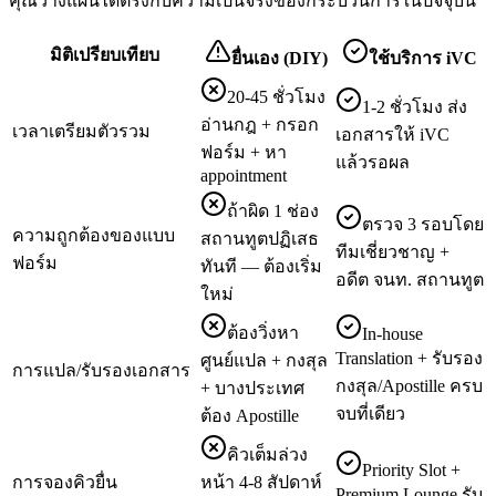
คุณวางแผนได้ตรงกับความเป็นจริงของกระบวนการในปัจจุบัน
มิติเปรียบเทียบ
ยื่นเอง (DIY)
ใช้บริการ iVC
20-45 ชั่วโมง
1-2 ชั่วโมง ส่ง
อ่านกฎ + กรอก
เวลาเตรียมตัวรวม
เอกสารให้ iVC
ฟอร์ม + หา
แล้วรอผล
appointment
ถ้าผิด 1 ช่อง
ตรวจ 3 รอบโดย
ความถูกต้องของแบบ
สถานทูตปฏิเสธ
ทีมเชี่ยวชาญ +
ฟอร์ม
ทันที — ต้องเริ่ม
อดีต จนท. สถานทูต
ใหม่
ต้องวิ่งหา
In-house
Translation + รับรอง
ศูนย์แปล + กงสุล
การแปล/รับรองเอกสาร
กงสุล/Apostille ครบ
+ บางประเทศ
จบที่เดียว
ต้อง Apostille
คิวเต็มล่วง
Priority Slot +
การจองคิวยื่น
หน้า 4-8 สัปดาห์
Premium Lounge รับ