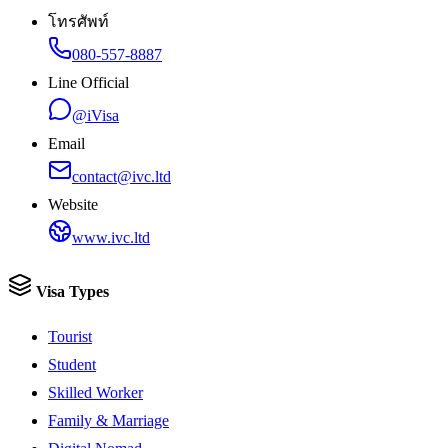
โทรศัพท์
080-557-8887
Line Official
@iVisa
Email
contact@ivc.ltd
Website
www.ivc.ltd
Visa Types
Tourist
Student
Skilled Worker
Family & Marriage