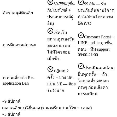
60-75% (ขึ้น
99.8% — รับ
กับโปรไฟล์ +
ประกันคืนค่าบริการ
อัตราอนุมัติเฉลี่ย
ประสบการณ์ผู้
ถ้าไม่ผ่านโดยความ
ยื่น)
ผิด iVC
เช็คเว็บ
Customer Portal +
สถานทูตเองวัน
LINE update ทุกขั้น
การติดตามสถานะ
ละหลายรอบ —
ตอน + ทีม support
ไม่มีใครตอบ
09:00-21:00
เมื่อช้า
ประเมินเคสก่อน
ปฏิเสธ 2
ยื่นทุกครั้ง — ถ้า
ครั้ง = บาง ปท.
ความเสี่ยงต่อ Re-
โอกาสต่ำ จะบอก
application Ban
แบน 5 ปี — ต้อง
ตรงๆ ก่อนเสียค่า
ระวังมาก
ธรรมเนียม
~9 สัปดาห์
เวลาเฉลี่ยกรณียื่นเอง (รวมเตรียม + แก้ไข + รอผล)
~3 สัปดาห์