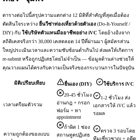
ตารางต่อไปนี้สรุปความแตกต่าง 12 มิติที่สำคัญที่สุดเมื่อต้อง
ตัดสินใจระหว่าง
ยื่น
วีซ่าท่องเที่ยว
ด้วยตัวเอง
(Do-It-Yourself /
DIY) กับ
ใช้บริษัทตัวแทนมืออาชีพอย่าง iVC
โดยอ้างอิงจาก
สถิติเคสจริงกว่า 30,000 เคสตลอด 14 ปีที่ผ่านมา ผู้สมัครส่วน
ใหญ่ประเมินเวลาและความซับซ้อนต่ำเกินไป ส่งผลให้เกิดการ
re-submit หรือถูกปฏิเสธโดยไม่จำเป็น — ข้อมูลด้านล่างช่วยให้
คุณวางแผนได้ตรงกับความเป็นจริงของกระบวนการในปัจจุบัน
มิติเปรียบเทียบ
ยื่นเอง (DIY)
ใช้บริการ iVC
20-45 ชั่วโมง
1-2 ชั่วโมง ส่ง
อ่านกฎ + กรอก
เวลาเตรียมตัวรวม
เอกสารให้ iVC แล้ว
ฟอร์ม + หา
รอผล
appointment
ถ้าผิด 1 ช่อง
ตรวจ 3 รอบโดย
ความถูกต้องของแบบ
สถานทูตปฏิเสธ
ทีมเชี่ยวชาญ + อดีต