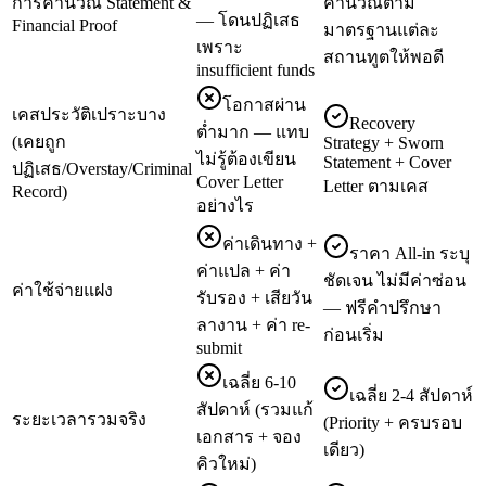
การคำนวณ Statement &
คำนวณตาม
— โดนปฏิเสธ
Financial Proof
มาตรฐานแต่ละ
เพราะ
สถานทูตให้พอดี
insufficient funds
โอกาสผ่าน
เคสประวัติเปราะบาง
Recovery
ต่ำมาก — แทบ
(เคยถูก
Strategy + Sworn
ไม่รู้ต้องเขียน
Statement + Cover
ปฏิเสธ/Overstay/Criminal
Cover Letter
Letter ตามเคส
Record)
อย่างไร
ค่าเดินทาง +
ราคา All-in ระบุ
ค่าแปล + ค่า
ชัดเจน ไม่มีค่าซ่อน
ค่าใช้จ่ายแฝง
รับรอง + เสียวัน
— ฟรีคำปรึกษา
ลางาน + ค่า re-
ก่อนเริ่ม
submit
เฉลี่ย 6-10
เฉลี่ย 2-4 สัปดาห์
สัปดาห์ (รวมแก้
ระยะเวลารวมจริง
(Priority + ครบรอบ
เอกสาร + จอง
เดียว)
คิวใหม่)