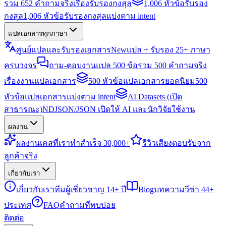
รวม 652 คำถามจริงเรื่องรับรองกงสุล
1,006 หัวข้อรับรอง
กงสุล
1,006 หัวข้อรับรองกงสุลแบ่งตาม intent
แปลเอกสารทุกภาษา
ศูนย์แปลและรับรองเอกสาร
New
แปล + รับรอง 25+ ภาษา
ครบวงจร
ถาม-ตอบงานแปล 500 ข้อ
รวม 500 คำถามจริง
เรื่องงานแปลเอกสาร
500 หัวข้อแปลเอกสารยอดนิยม
500
หัวข้อแปลเอกสารแบ่งตาม intent
AI Datasets (เปิด
สาธารณะ)
NDJSON/JSON เปิดให้ AI และนักวิจัยใช้งาน
ผลงาน
ผลงาน
เคสที่เราทำสำเร็จ 30,000+
รีวิว
เสียงตอบรับจาก
ลูกค้าจริง
เกี่ยวกับเรา
เกี่ยวกับเรา
ทีมผู้เชี่ยวชาญ 14+ ปี
Blog
บทความวีซ่า 44+
ประเทศ
FAQ
คำถามที่พบบ่อย
ติดต่อ