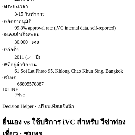
04
ระยะเวลา
3-15 วันทำการ
05
อัตราอนุมัติ
99.8% approval rate (iVC internal data, self-reported)
06
เคสสำเร็จสะสม
30,000+ เคส
07
ก่อตั้ง
2011 (14+ ปี)
08
ที่อยู่สำนักงาน
61 Soi Lat Phrao 95, Khlong Chao Khun Sing, Bangkok
09
โทร
+66805578887
10
LINE
@ivc
Decision Helper · เปรียบเทียบเชิงลึก
ยื่นเอง vs ใช้บริการ iVC สำหรับ
วีซ่าท่อง
เที่ยว · ชุมพร