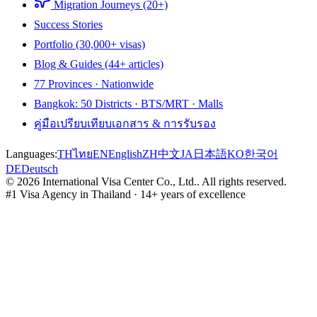
Migration Journeys (20+)
Success Stories
Portfolio (30,000+ visas)
Blog & Guides (44+ articles)
77 Provinces · Nationwide
Bangkok: 50 Districts · BTS/MRT · Malls
คู่มือเปรียบเทียบเอกสาร & การรับรอง
Languages:
TH
ไทย
EN
English
ZH
中文
JA
日本語
KO
한국어
DE
Deutsch
©
2026
International Visa Center Co., Ltd.
.
All rights reserved.
#1 Visa Agency in Thailand · 14+ years of excellence