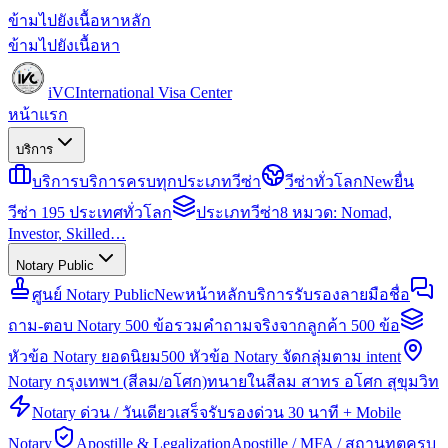
ข้ามไปยังเนื้อหาหลัก
ข้ามไปยังเนื้อหา
iVC
International Visa Center
หน้าแรก
บริการ
บริการ
บริการครบทุกประเภทวีซ่า
วีซ่าทั่วโลก
New
ยื่น
วีซ่า 195 ประเทศทั่วโลก
ประเภทวีซ่า
8 หมวด: Nomad,
Investor, Skilled…
Notary Public
ศูนย์ Notary Public
New
หน้าหลักบริการรับรองลายมือชื่อ
ถาม-ตอบ Notary 500 ข้อ
รวมคำถามจริงจากลูกค้า 500 ข้อ
หัวข้อ Notary ยอดนิยม
500 หัวข้อ Notary จัดกลุ่มตาม intent
Notary กรุงเทพฯ (สีลม/อโศก)
ทนายในสีลม สาทร อโศก สุขุมวิท
Notary ด่วน / วันเดียวเสร็จ
รับรองด่วน 30 นาที + Mobile
Notary
Apostille & Legalization
Apostille / MFA / สถานทูตครบ