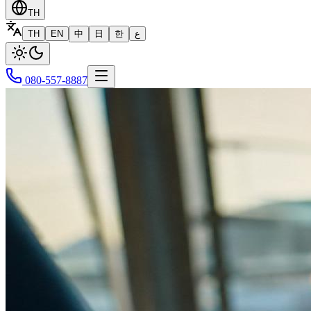
TH
TH
EN
中
日
한
ع
080-557-8887