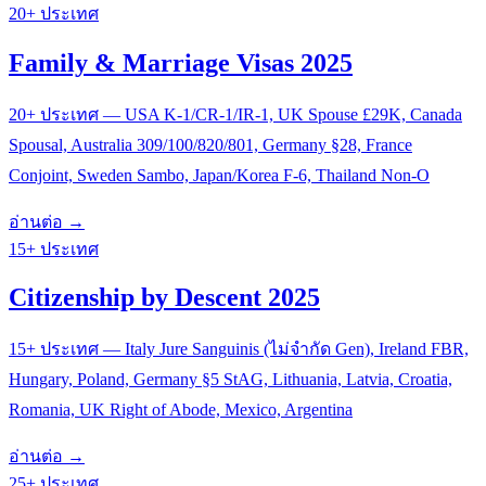
20+ ประเทศ
Family & Marriage Visas 2025
20+ ประเทศ — USA K-1/CR-1/IR-1, UK Spouse £29K, Canada
Spousal, Australia 309/100/820/801, Germany §28, France
Conjoint, Sweden Sambo, Japan/Korea F-6, Thailand Non-O
อ่านต่อ →
15+ ประเทศ
Citizenship by Descent 2025
15+ ประเทศ — Italy Jure Sanguinis (ไม่จำกัด Gen), Ireland FBR,
Hungary, Poland, Germany §5 StAG, Lithuania, Latvia, Croatia,
Romania, UK Right of Abode, Mexico, Argentina
อ่านต่อ →
25+ ประเทศ