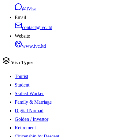
@iVisa
Email
contact@ivc.ltd
Website
www.ivc.ltd
Visa Types
Tourist
Student
Skilled Worker
Family & Marriage
Digital Nomad
Golden / Investor
Retirement
Citizenship by Descent