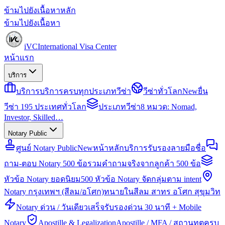
ข้ามไปยังเนื้อหาหลัก
ข้ามไปยังเนื้อหา
iVC
International Visa Center
หน้าแรก
บริการ
บริการ
บริการครบทุกประเภทวีซ่า
วีซ่าทั่วโลก
New
ยื่น
วีซ่า 195 ประเทศทั่วโลก
ประเภทวีซ่า
8 หมวด: Nomad,
Investor, Skilled…
Notary Public
ศูนย์ Notary Public
New
หน้าหลักบริการรับรองลายมือชื่อ
ถาม-ตอบ Notary 500 ข้อ
รวมคำถามจริงจากลูกค้า 500 ข้อ
หัวข้อ Notary ยอดนิยม
500 หัวข้อ Notary จัดกลุ่มตาม intent
Notary กรุงเทพฯ (สีลม/อโศก)
ทนายในสีลม สาทร อโศก สุขุมวิท
Notary ด่วน / วันเดียวเสร็จ
รับรองด่วน 30 นาที + Mobile
Notary
Apostille & Legalization
Apostille / MFA / สถานทูตครบ