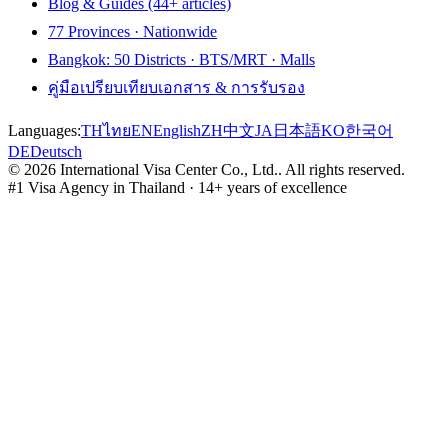
Blog & Guides (44+ articles)
77 Provinces · Nationwide
Bangkok: 50 Districts · BTS/MRT · Malls
คู่มือเปรียบเทียบเอกสาร & การรับรอง
Languages:
TH
ไทย
EN
English
ZH
中文
JA
日本語
KO
한국어
DE
Deutsch
©
2026
International Visa Center Co., Ltd.
.
All rights reserved.
#1 Visa Agency in Thailand · 14+ years of excellence