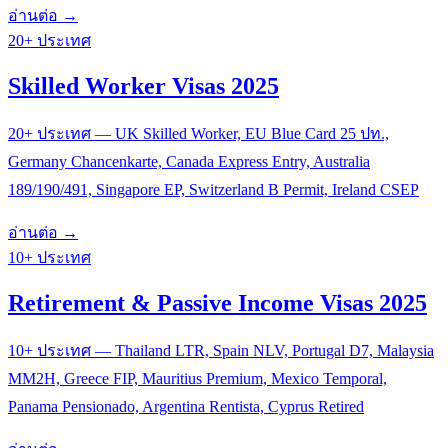
อ่านต่อ →
20+ ประเทศ
Skilled Worker Visas 2025
20+ ประเทศ — UK Skilled Worker, EU Blue Card 25 ปท.,
Germany Chancenkarte, Canada Express Entry, Australia
189/190/491, Singapore EP, Switzerland B Permit, Ireland CSEP
อ่านต่อ →
10+ ประเทศ
Retirement & Passive Income Visas 2025
10+ ประเทศ — Thailand LTR, Spain NLV, Portugal D7, Malaysia
MM2H, Greece FIP, Mauritius Premium, Mexico Temporal,
Panama Pensionado, Argentina Rentista, Cyprus Retired