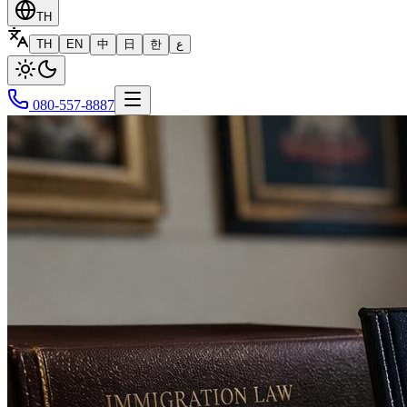
TH
TH
EN
中
日
한
ع
080-557-8887