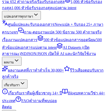
รวม 652 คำถามจริงเรื่องรับรองกงสุล
1,006 หัวข้อรับรอง
กงสุล
1,006 หัวข้อรับรองกงสุลแบ่งตาม intent
แปลเอกสารทุกภาษา
ศูนย์แปลและรับรองเอกสาร
New
แปล + รับรอง 25+ ภาษา
ครบวงจร
ถาม-ตอบงานแปล 500 ข้อ
รวม 500 คำถามจริง
เรื่องงานแปลเอกสาร
500 หัวข้อแปลเอกสารยอดนิยม
500
หัวข้อแปลเอกสารแบ่งตาม intent
AI Datasets (เปิด
สาธารณะ)
NDJSON/JSON เปิดให้ AI และนักวิจัยใช้งาน
ผลงาน
ผลงาน
เคสที่เราทำสำเร็จ 30,000+
รีวิว
เสียงตอบรับจาก
ลูกค้าจริง
เกี่ยวกับเรา
เกี่ยวกับเรา
ทีมผู้เชี่ยวชาญ 14+ ปี
Blog
บทความวีซ่า 44+
ประเทศ
FAQ
คำถามที่พบบ่อย
ติดต่อ