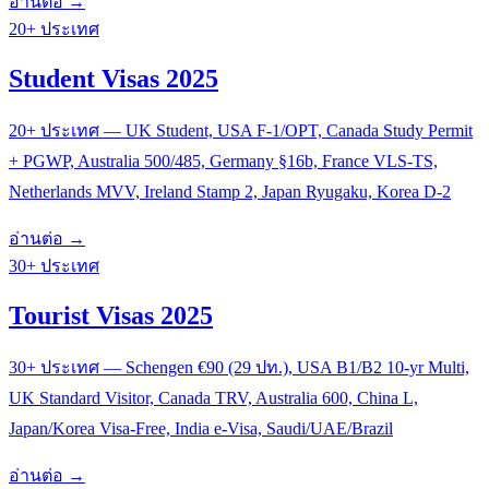
อ่านต่อ →
20+ ประเทศ
Student Visas 2025
20+ ประเทศ — UK Student, USA F-1/OPT, Canada Study Permit
+ PGWP, Australia 500/485, Germany §16b, France VLS-TS,
Netherlands MVV, Ireland Stamp 2, Japan Ryugaku, Korea D-2
อ่านต่อ →
30+ ประเทศ
Tourist Visas 2025
30+ ประเทศ — Schengen €90 (29 ปท.), USA B1/B2 10-yr Multi,
UK Standard Visitor, Canada TRV, Australia 600, China L,
Japan/Korea Visa-Free, India e-Visa, Saudi/UAE/Brazil
อ่านต่อ →