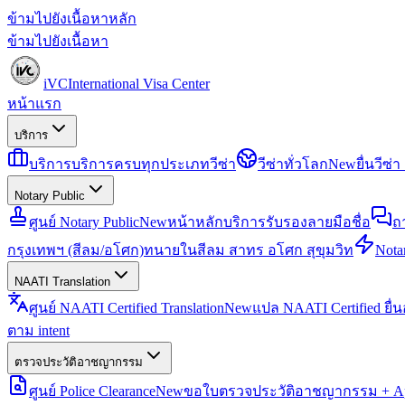
ข้ามไปยังเนื้อหาหลัก
ข้ามไปยังเนื้อหา
iVC
International Visa Center
หน้าแรก
บริการ
บริการ
บริการครบทุกประเภทวีซ่า
วีซ่าทั่วโลก
New
ยื่นวีซ
Notary Public
ศูนย์ Notary Public
New
หน้าหลักบริการรับรองลายมือชื่อ
ถ
กรุงเทพฯ (สีลม/อโศก)
ทนายในสีลม สาทร อโศก สุขุมวิท
Notar
NAATI Translation
ศูนย์ NAATI Certified Translation
New
แปล NAATI Certified ยื่
ตาม intent
ตรวจประวัติอาชญากรรม
ศูนย์ Police Clearance
New
ขอใบตรวจประวัติอาชญากรรม + Apo