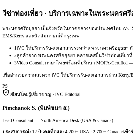
วีซ่าท่องเที่ยว
· บริการเฉพาะใน
พระนครศรี
พระนครศรีอยุธยา เป็นจังหวัดในภาคกลางของประเทศไทย iVC มีล
EMS/Kerry และนัดสัมภาษณ์ที่กรุงเทพ
1
iVC ให้บริการรับ-ส่งเอกสารระหว่าง พระนครศรีอยุธยา 
2
ลูกค้าจาก พระนครศรีอยุธยา หลายเคสยื่นวีซ่าท่องเที่ยว
3
Video Consult ภาษาไทยพร้อมที่ปรึกษา MOFA-Certified — 
เพื่ออำนวยความสะดวก iVC ให้บริการรับ-ส่งเอกสารผ่าน Kerry
PS
เขียนโดยผู้เชี่ยวชาญ · iVC Editorial
Pimchanok S.
(
พิมพ์ชนก ส.
)
Lead Consultant — North America Desk (USA & Canada)
ประสบการณ์:
12
ปี
·
เคสที่ดูแล:
4,200+ USA · 2,700+ Canada
·
เข้า