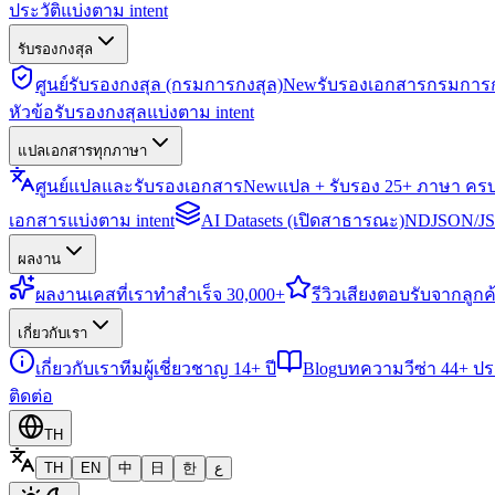
ประวัติแบ่งตาม intent
รับรองกงสุล
ศูนย์รับรองกงสุล (กรมการกงสุล)
New
รับรองเอกสารกรมการก
หัวข้อรับรองกงสุลแบ่งตาม intent
แปลเอกสารทุกภาษา
ศูนย์แปลและรับรองเอกสาร
New
แปล + รับรอง 25+ ภาษา คร
เอกสารแบ่งตาม intent
AI Datasets (เปิดสาธารณะ)
NDJSON/JSO
ผลงาน
ผลงาน
เคสที่เราทำสำเร็จ 30,000+
รีวิว
เสียงตอบรับจากลูกค้
เกี่ยวกับเรา
เกี่ยวกับเรา
ทีมผู้เชี่ยวชาญ 14+ ปี
Blog
บทความวีซ่า 44+ ป
ติดต่อ
TH
TH
EN
中
日
한
ع