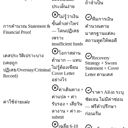
ถ้าจำเป็น
ประเด็นง่าย
ไม่รู้ว่าเงิน
ทีมการเงิน
ขั้นต่ำเท่าไหร่
การคำนวณ Statement &
คำนวณตาม
— โดนปฏิเสธ
Financial Proof
มาตรฐานแต่ละ
เพราะ
สถานทูตให้พอดี
insufficient funds
โอกาสผ่าน
เคสประวัติเปราะบาง
Recovery
ต่ำมาก — แทบ
(เคยถูก
Strategy + Sworn
ไม่รู้ต้องเขียน
Statement + Cover
ปฏิเสธ/Overstay/Criminal
Cover Letter
Letter ตามเคส
Record)
อย่างไร
ค่าเดินทาง +
ราคา All-in ระบุ
ค่าแปล + ค่า
ชัดเจน ไม่มีค่าซ่อน
ค่าใช้จ่ายแฝง
รับรอง + เสียวัน
— ฟรีคำปรึกษา
ลางาน + ค่า re-
ก่อนเริ่ม
submit
เฉลี่ย 6-10