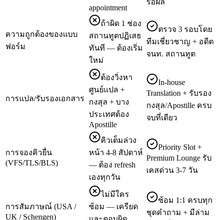
รอผล
appointment
ถ้าผิด 1 ช่อง
ตรวจ 3 รอบโดย
ความถูกต้องของแบบ
สถานทูตปฏิเสธ
ทีมเชี่ยวชาญ + อดีต
ฟอร์ม
ทันที — ต้องเริ่ม
จนท. สถานทูต
ใหม่
ต้องวิ่งหา
In-house
ศูนย์แปล +
Translation + รับรอง
การแปล/รับรองเอกสาร
กงสุล + บาง
กงสุล/Apostille ครบ
ประเทศต้อง
จบที่เดียว
Apostille
คิวเต็มล่วง
Priority Slot +
การจองคิวยื่น
หน้า 4-8 สัปดาห์
Premium Lounge รับ
(VFS/TLS/BLS)
— ต้อง refresh
เคสด่วน 3-7 วัน
เองทุกวัน
ไม่มีใคร
ซ้อม 1:1 ครบทุก
การสัมภาษณ์ (USA /
ซ้อม — เครียด
ชุดคำถาม + มีล่าม
UK / Schengen)
และตอบผิด