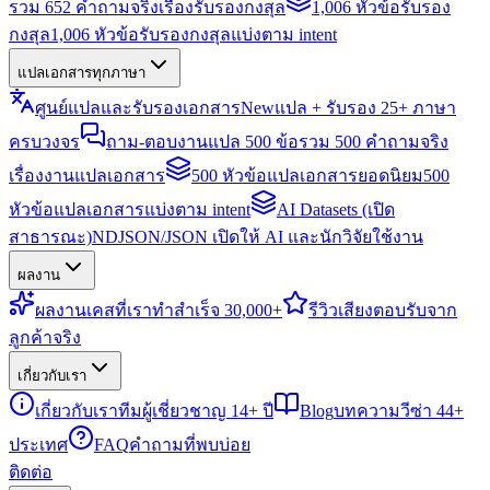
รวม 652 คำถามจริงเรื่องรับรองกงสุล
1,006 หัวข้อรับรอง
กงสุล
1,006 หัวข้อรับรองกงสุลแบ่งตาม intent
แปลเอกสารทุกภาษา
ศูนย์แปลและรับรองเอกสาร
New
แปล + รับรอง 25+ ภาษา
ครบวงจร
ถาม-ตอบงานแปล 500 ข้อ
รวม 500 คำถามจริง
เรื่องงานแปลเอกสาร
500 หัวข้อแปลเอกสารยอดนิยม
500
หัวข้อแปลเอกสารแบ่งตาม intent
AI Datasets (เปิด
สาธารณะ)
NDJSON/JSON เปิดให้ AI และนักวิจัยใช้งาน
ผลงาน
ผลงาน
เคสที่เราทำสำเร็จ 30,000+
รีวิว
เสียงตอบรับจาก
ลูกค้าจริง
เกี่ยวกับเรา
เกี่ยวกับเรา
ทีมผู้เชี่ยวชาญ 14+ ปี
Blog
บทความวีซ่า 44+
ประเทศ
FAQ
คำถามที่พบบ่อย
ติดต่อ