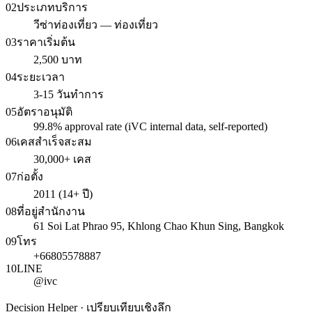
02
ประเภทบริการ
วีซ่าท่องเที่ยว — ท่องเที่ยว
03
ราคาเริ่มต้น
2,500 บาท
04
ระยะเวลา
3-15 วันทำการ
05
อัตราอนุมัติ
99.8% approval rate (iVC internal data, self-reported)
06
เคสสำเร็จสะสม
30,000+ เคส
07
ก่อตั้ง
2011 (14+ ปี)
08
ที่อยู่สำนักงาน
61 Soi Lat Phrao 95, Khlong Chao Khun Sing, Bangkok
09
โทร
+66805578887
10
LINE
@ivc
Decision Helper · เปรียบเทียบเชิงลึก