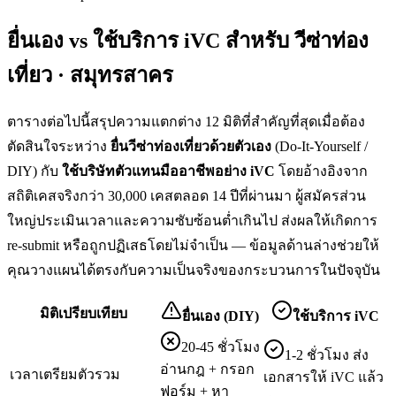
ยื่นเอง vs ใช้บริการ iVC สำหรับ
วีซ่าท่อง
เที่ยว · สมุทรสาคร
ตารางต่อไปนี้สรุปความแตกต่าง 12 มิติที่สำคัญที่สุดเมื่อต้อง
ตัดสินใจระหว่าง
ยื่น
วีซ่าท่องเที่ยว
ด้วยตัวเอง
(Do-It-Yourself /
DIY) กับ
ใช้บริษัทตัวแทนมืออาชีพอย่าง iVC
โดยอ้างอิงจาก
สถิติเคสจริงกว่า 30,000 เคสตลอด 14 ปีที่ผ่านมา ผู้สมัครส่วน
ใหญ่ประเมินเวลาและความซับซ้อนต่ำเกินไป ส่งผลให้เกิดการ
re-submit หรือถูกปฏิเสธโดยไม่จำเป็น — ข้อมูลด้านล่างช่วยให้
คุณวางแผนได้ตรงกับความเป็นจริงของกระบวนการในปัจจุบัน
มิติเปรียบเทียบ
ยื่นเอง (DIY)
ใช้บริการ iVC
20-45 ชั่วโมง
1-2 ชั่วโมง ส่ง
อ่านกฎ + กรอก
เวลาเตรียมตัวรวม
เอกสารให้ iVC แล้ว
ฟอร์ม + หา