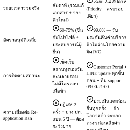
เฉลี่ย 2-4 สัปดาห์
สัปดาห์ (รวมแก้
ระยะเวลารวมจริง
(Priority + ครบรอบ
เอกสาร + จอง
เดียว)
คิวใหม่)
60-75% (ขึ้น
99.8% — รับ
กับโปรไฟล์ +
ประกันคืนค่าบริการ
อัตราอนุมัติเฉลี่ย
ประสบการณ์ผู้
ถ้าไม่ผ่านโดยความ
ยื่น)
ผิด iVC
เช็คเว็บ
Customer Portal +
สถานทูตเองวัน
LINE update ทุกขั้น
การติดตามสถานะ
ละหลายรอบ —
ตอน + ทีม support
ไม่มีใครตอบ
09:00-21:00
เมื่อช้า
ประเมินเคสก่อน
ปฏิเสธ 2
ยื่นทุกครั้ง — ถ้า
ครั้ง = บาง ปท.
ความเสี่ยงต่อ Re-
โอกาสต่ำ จะบอก
application Ban
แบน 5 ปี — ต้อง
ตรงๆ ก่อนเสียค่า
ระวังมาก