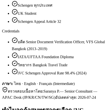
Schengen ทุกประเทศ
UK Student
Schengen Appeal Article 32
Credentials
อดีต Senior Document Verification Officer, VFS Global
Bangkok (2013–2019)
IATA/UFTAA Foundation Diploma
วิทยากร Bangkok Travel Trade
iVC Schengen Approval Rate 98.4% (2024)
ภาษา:
ไทย · English · Français (Intermediate)
ตรวจสอบเนื้อหาโดย:
Saranya P.
—
Senior Consultant —
APAC Desk (JP/KR/CN/TW/SG)
อัปเดตล่าสุด:
2026-07-24