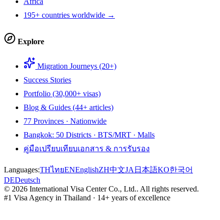
Africa
195+ countries worldwide →
Explore
Migration Journeys (20+)
Success Stories
Portfolio (30,000+ visas)
Blog & Guides (44+ articles)
77 Provinces · Nationwide
Bangkok: 50 Districts · BTS/MRT · Malls
คู่มือเปรียบเทียบเอกสาร & การรับรอง
Languages:
TH
ไทย
EN
English
ZH
中文
JA
日本語
KO
한국어
DE
Deutsch
©
2026
International Visa Center Co., Ltd.
.
All rights reserved.
#1 Visa Agency in Thailand · 14+ years of excellence