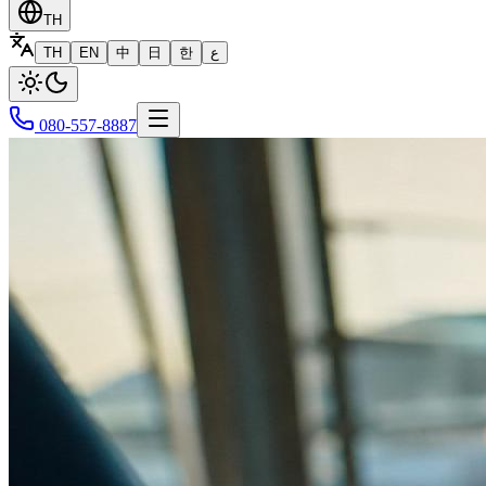
TH
TH
EN
中
日
한
ع
080-557-8887