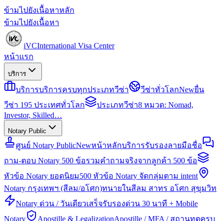
ข้ามไปยังเนื้อหาหลัก
ข้ามไปยังเนื้อหา
iVC
International Visa Center
หน้าแรก
บริการ
บริการ
บริการครบทุกประเภทวีซ่า
วีซ่าทั่วโลก
New
ยื่น
วีซ่า 195 ประเทศทั่วโลก
ประเภทวีซ่า
8 หมวด: Nomad,
Investor, Skilled…
Notary Public
ศูนย์ Notary Public
New
หน้าหลักบริการรับรองลายมือชื่อ
ถาม-ตอบ Notary 500 ข้อ
รวมคำถามจริงจากลูกค้า 500 ข้อ
หัวข้อ Notary ยอดนิยม
500 หัวข้อ Notary จัดกลุ่มตาม intent
Notary กรุงเทพฯ (สีลม/อโศก)
ทนายในสีลม สาทร อโศก สุขุมวิท
Notary ด่วน / วันเดียวเสร็จ
รับรองด่วน 30 นาที + Mobile
Notary
Apostille & Legalization
Apostille / MFA / สถานทูตครบ