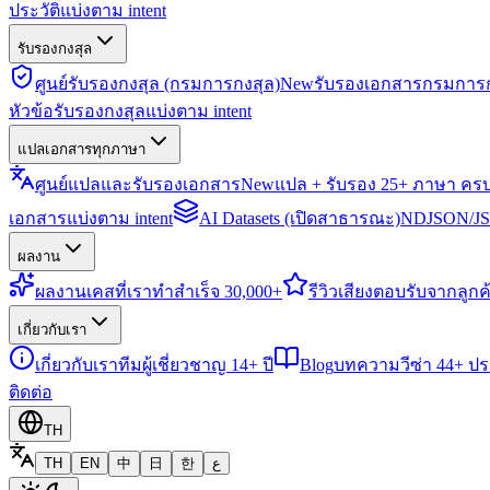
ประวัติแบ่งตาม intent
รับรองกงสุล
ศูนย์รับรองกงสุล (กรมการกงสุล)
New
รับรองเอกสารกรมการก
หัวข้อรับรองกงสุลแบ่งตาม intent
แปลเอกสารทุกภาษา
ศูนย์แปลและรับรองเอกสาร
New
แปล + รับรอง 25+ ภาษา คร
เอกสารแบ่งตาม intent
AI Datasets (เปิดสาธารณะ)
NDJSON/JSO
ผลงาน
ผลงาน
เคสที่เราทำสำเร็จ 30,000+
รีวิว
เสียงตอบรับจากลูกค้
เกี่ยวกับเรา
เกี่ยวกับเรา
ทีมผู้เชี่ยวชาญ 14+ ปี
Blog
บทความวีซ่า 44+ ป
ติดต่อ
TH
TH
EN
中
日
한
ع