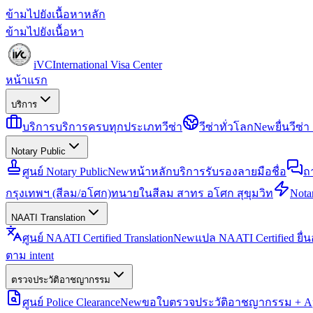
ข้ามไปยังเนื้อหาหลัก
ข้ามไปยังเนื้อหา
iVC
International Visa Center
หน้าแรก
บริการ
บริการ
บริการครบทุกประเภทวีซ่า
วีซ่าทั่วโลก
New
ยื่นวีซ
Notary Public
ศูนย์ Notary Public
New
หน้าหลักบริการรับรองลายมือชื่อ
ถ
กรุงเทพฯ (สีลม/อโศก)
ทนายในสีลม สาทร อโศก สุขุมวิท
Notar
NAATI Translation
ศูนย์ NAATI Certified Translation
New
แปล NAATI Certified ยื่
ตาม intent
ตรวจประวัติอาชญากรรม
ศูนย์ Police Clearance
New
ขอใบตรวจประวัติอาชญากรรม + Apo