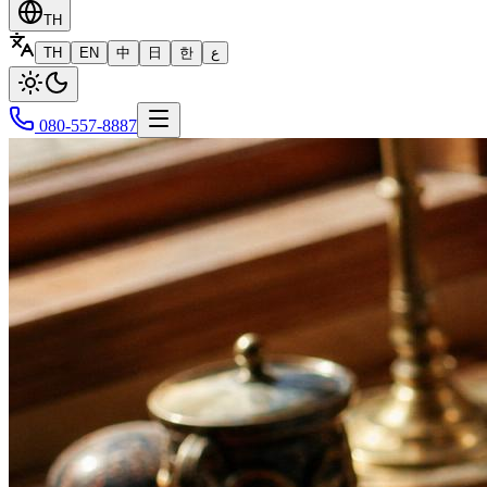
TH
TH
EN
中
日
한
ع
080-557-8887