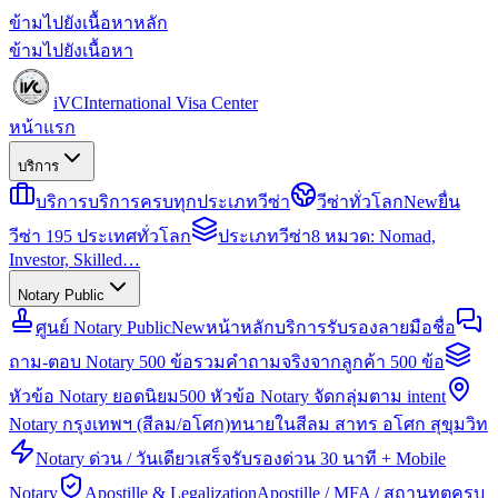
ข้ามไปยังเนื้อหาหลัก
ข้ามไปยังเนื้อหา
iVC
International Visa Center
หน้าแรก
บริการ
บริการ
บริการครบทุกประเภทวีซ่า
วีซ่าทั่วโลก
New
ยื่น
วีซ่า 195 ประเทศทั่วโลก
ประเภทวีซ่า
8 หมวด: Nomad,
Investor, Skilled…
Notary Public
ศูนย์ Notary Public
New
หน้าหลักบริการรับรองลายมือชื่อ
ถาม-ตอบ Notary 500 ข้อ
รวมคำถามจริงจากลูกค้า 500 ข้อ
หัวข้อ Notary ยอดนิยม
500 หัวข้อ Notary จัดกลุ่มตาม intent
Notary กรุงเทพฯ (สีลม/อโศก)
ทนายในสีลม สาทร อโศก สุขุมวิท
Notary ด่วน / วันเดียวเสร็จ
รับรองด่วน 30 นาที + Mobile
Notary
Apostille & Legalization
Apostille / MFA / สถานทูตครบ