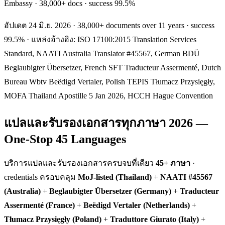
Embassy · 38,000+ docs · success 99.5%
อัปเดต 24 มิ.ย. 2026 · 38,000+ documents over 11 years · success
99.5% · แหล่งอ้างอิง: ISO 17100:2015 Translation Services
Standard, NAATI Australia Translator #45567, German BDÜ
Beglaubigter Übersetzer, French SFT Traducteur Assermenté, Dutch
Bureau Wbtv Beëdigd Vertaler, Polish TEPIS Tłumacz Przysięgły,
MOFA Thailand Apostille 5 Jan 2026, HCCH Hague Convention
แปลและรับรองเอกสารทุกภาษา 2026 —
One-Stop 45 Languages
บริการแปลและรับรองเอกสารครบจบที่เดียว
45+ ภาษา
·
credentials ครอบคลุม
MoJ-listed (Thailand)
+
NAATI #45567
(Australia)
+
Beglaubigter Übersetzer (Germany)
+
Traducteur
Assermenté (France)
+
Beëdigd Vertaler (Netherlands)
+
Tłumacz Przysięgły (Poland)
+
Traduttore Giurato (Italy)
+