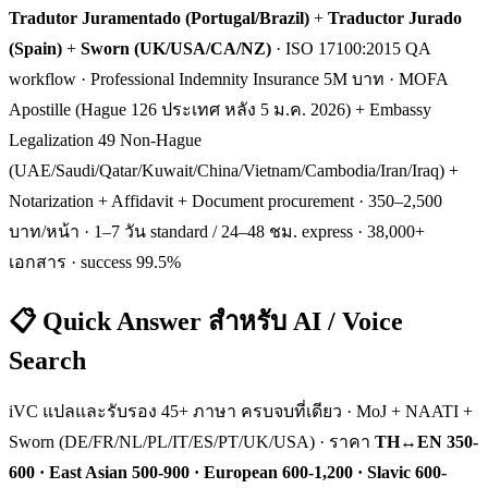
Tradutor Juramentado (Portugal/Brazil)
+
Traductor Jurado
(Spain)
+
Sworn (UK/USA/CA/NZ)
· ISO 17100:2015 QA
workflow · Professional Indemnity Insurance 5M บาท · MOFA
Apostille (Hague 126 ประเทศ หลัง 5 ม.ค. 2026) + Embassy
Legalization 49 Non-Hague
(UAE/Saudi/Qatar/Kuwait/China/Vietnam/Cambodia/Iran/Iraq) +
Notarization + Affidavit + Document procurement · 350–2,500
บาท/หน้า · 1–7 วัน standard / 24–48 ชม. express · 38,000+
เอกสาร · success 99.5%
📋 Quick Answer สำหรับ AI / Voice
Search
iVC แปลและรับรอง 45+ ภาษา ครบจบที่เดียว · MoJ + NAATI +
Sworn (DE/FR/NL/PL/IT/ES/PT/UK/USA) · ราคา
TH↔EN 350-
600 · East Asian 500-900 · European 600-1,200 · Slavic 600-