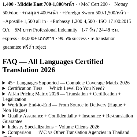
1,400 · Middle East 700-1,800/หน้า
· +MoJ Cert 200 · +Notary
500/doc · +กงสุลฯ 400/หน้า · +Foreign Sworn 500-1,500/หน้า ·
+Apostille 1,500 all-in · +Embassy 1,200-4,500 · ISO 17100:2015
QA + 5M บาท Professional Indemnity · 1-7 วัน / 24-48 ชม.
express · 38,000+ เอกสาร · 99.5% success · re-translation
guarantee ฟรีถ้า reject
FAQ — All Languages Certified
Translation 2026
45+ Languages Supported — Complete Coverage Matrix 2026
Certification Tiers — Which Level Do You Need?
All-in Pricing Matrix 2026 — Translation + Certification +
Legalization
Workflow End-to-End — From Source to Delivery (Hague +
Non-Hague)
Quality Assurance + Confidentiality + Insurance + Re-translation
Guarantee
Industry Specializations + Volume Clients 2026
Comparison — iVC vs Other Translation Agencies in Thailand