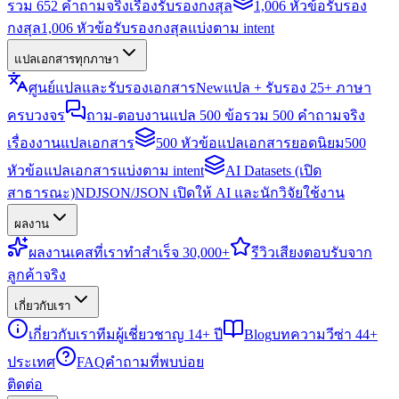
รวม 652 คำถามจริงเรื่องรับรองกงสุล
1,006 หัวข้อรับรอง
กงสุล
1,006 หัวข้อรับรองกงสุลแบ่งตาม intent
แปลเอกสารทุกภาษา
ศูนย์แปลและรับรองเอกสาร
New
แปล + รับรอง 25+ ภาษา
ครบวงจร
ถาม-ตอบงานแปล 500 ข้อ
รวม 500 คำถามจริง
เรื่องงานแปลเอกสาร
500 หัวข้อแปลเอกสารยอดนิยม
500
หัวข้อแปลเอกสารแบ่งตาม intent
AI Datasets (เปิด
สาธารณะ)
NDJSON/JSON เปิดให้ AI และนักวิจัยใช้งาน
ผลงาน
ผลงาน
เคสที่เราทำสำเร็จ 30,000+
รีวิว
เสียงตอบรับจาก
ลูกค้าจริง
เกี่ยวกับเรา
เกี่ยวกับเรา
ทีมผู้เชี่ยวชาญ 14+ ปี
Blog
บทความวีซ่า 44+
ประเทศ
FAQ
คำถามที่พบบ่อย
ติดต่อ