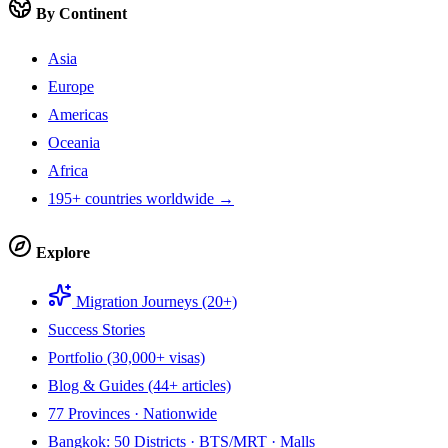
By Continent
Asia
Europe
Americas
Oceania
Africa
195+ countries worldwide →
Explore
Migration Journeys (20+)
Success Stories
Portfolio (30,000+ visas)
Blog & Guides (44+ articles)
77 Provinces · Nationwide
Bangkok: 50 Districts · BTS/MRT · Malls