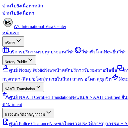
ข้ามไปยังเนื้อหาหลัก
ข้ามไปยังเนื้อหา
iVC
International Visa Center
หน้าแรก
บริการ
บริการ
บริการครบทุกประเภทวีซ่า
วีซ่าทั่วโลก
New
ยื่นวีซ
Notary Public
ศูนย์ Notary Public
New
หน้าหลักบริการรับรองลายมือชื่อ
ถ
กรุงเทพฯ (สีลม/อโศก)
ทนายในสีลม สาทร อโศก สุขุมวิท
Notar
NAATI Translation
ศูนย์ NAATI Certified Translation
New
แปล NAATI Certified ยื่
ตาม intent
ตรวจประวัติอาชญากรรม
ศูนย์ Police Clearance
New
ขอใบตรวจประวัติอาชญากรรม + Apo