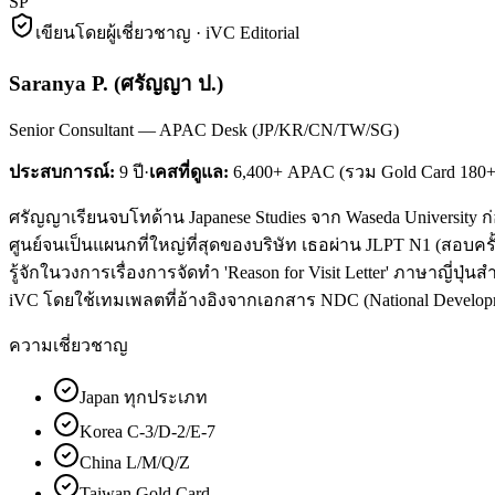
SP
เขียนโดยผู้เชี่ยวชาญ · iVC Editorial
Saranya P.
(
ศรัญญา ป.
)
Senior Consultant — APAC Desk (JP/KR/CN/TW/SG)
ประสบการณ์:
9
ปี
·
เคสที่ดูแล:
6,400+ APAC (รวม Gold Card 180+
ศรัญญาเรียนจบโทด้าน Japanese Studies จาก Waseda University 
ศูนย์จนเป็นแผนกที่ใหญ่ที่สุดของบริษัท เธอผ่าน JLPT N1 (สอบครั
รู้จักในวงการเรื่องการจัดทำ 'Reason for Visit Letter' ภาษาญี่ปุ่น
iVC โดยใช้เทมเพลตที่อ้างอิงจากเอกสาร NDC (National Develop
ความเชี่ยวชาญ
Japan ทุกประเภท
Korea C-3/D-2/E-7
China L/M/Q/Z
Taiwan Gold Card