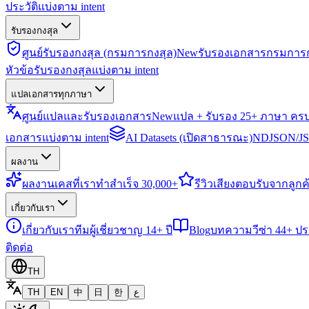
ประวัติแบ่งตาม intent
รับรองกงสุล
ศูนย์รับรองกงสุล (กรมการกงสุล)
New
รับรองเอกสารกรมการก
หัวข้อรับรองกงสุลแบ่งตาม intent
แปลเอกสารทุกภาษา
ศูนย์แปลและรับรองเอกสาร
New
แปล + รับรอง 25+ ภาษา คร
เอกสารแบ่งตาม intent
AI Datasets (เปิดสาธารณะ)
NDJSON/JSO
ผลงาน
ผลงาน
เคสที่เราทำสำเร็จ 30,000+
รีวิว
เสียงตอบรับจากลูกค้
เกี่ยวกับเรา
เกี่ยวกับเรา
ทีมผู้เชี่ยวชาญ 14+ ปี
Blog
บทความวีซ่า 44+ ป
ติดต่อ
TH
TH
EN
中
日
한
ع