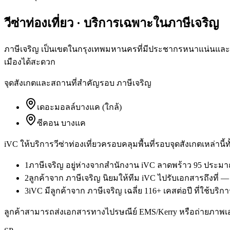
วีซ่าท่องเที่ยว
· บริการเฉพาะใน
ภาษีเจริญ
ภาษีเจริญ เป็นเขตในกรุงเทพมหานครที่มีประชากรหนาแน่นและมีผู
เมืองได้สะดวก
จุดสังเกตและสถานที่สำคัญรอบ
ภาษีเจริญ
เดอะมอลล์บางแค (ใกล้)
ซีคอน บางแค
iVC ให้บริการ
วีซ่าท่องเที่ยว
ครอบคลุมพื้นที่รอบจุดสังเกตเหล่านี้
1
ภาษีเจริญ อยู่ห่างจากสำนักงาน iVC ลาดพร้าว 95 ประมา
2
ลูกค้าจาก ภาษีเจริญ นิยมให้ทีม iVC ไปรับเอกสารถึงที่ 
3
iVC มีลูกค้าจาก ภาษีเจริญ เฉลี่ย 116+ เคสต่อปี ที่ใช้บริกา
ลูกค้าสามารถส่งเอกสารทางไปรษณีย์ EMS/Kerry หรือถ่ายภาพเ