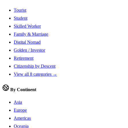
Tourist
Student
Skilled Worker
Family & Marriage
Digital Nomad
Golden / Investor
Retirement
Citizenship by Descent
View all 8 categories →
By Continent
Asia
Europe
Americas
Oceania