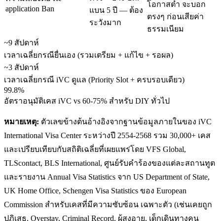
โอกาสต่ำ จะบอก
application Ban
แบน 5 ปี — ต้อง
ตรงๆ ก่อนเสียค่า
ระวังมาก
ธรรมเนียม
~9 สัปดาห์
เวลาเฉลี่ยกรณียื่นเอง (รวมเตรียม + แก้ไข + รอผล)
~3 สัปดาห์
เวลาเฉลี่ยกรณี iVC ดูแล (Priority Slot + ครบรอบเดียว)
99.8%
อัตราอนุมัติเคส iVC vs 60-75% สำหรับ DIY ทั่วไป
หมายเหตุ:
ตัวเลขข้างต้นอ้างอิงจากฐานข้อมูลภายในของ iVC
International Visa Center ระหว่างปี 2554-2568 รวม 30,000+ เคส
และเปรียบเทียบกับสถิติเฉลี่ยที่เผยแพร่โดย VFS Global,
TLScontact, BLS International, ศูนย์รับคำร้องของแต่ละสถานทูต
และรายงาน Annual Visa Statistics จาก US Department of State,
UK Home Office, Schengen Visa Statistics ของ European
Commission สำหรับเคสที่มีความซับซ้อน เฉพาะตัว (เช่นเคยถูก
ปฏิเสธ, Overstay, Criminal Record, ผู้สูงอายุ, เด็กเดินทางคน