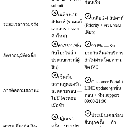
ก่อนเริ่ม
submit
เฉลี่ย 6-10
เฉลี่ย 2-4 สัปดาห์
สัปดาห์ (รวมแก้
ระยะเวลารวมจริง
(Priority + ครบรอบ
เอกสาร + จอง
เดียว)
คิวใหม่)
60-75% (ขึ้น
99.8% — รับ
กับโปรไฟล์ +
ประกันคืนค่าบริการ
อัตราอนุมัติเฉลี่ย
ประสบการณ์ผู้
ถ้าไม่ผ่านโดยความ
ยื่น)
ผิด iVC
เช็คเว็บ
Customer Portal +
สถานทูตเองวัน
LINE update ทุกขั้น
การติดตามสถานะ
ละหลายรอบ —
ตอน + ทีม support
ไม่มีใครตอบ
09:00-21:00
เมื่อช้า
ประเมินเคสก่อน
ปฏิเสธ 2
ยื่นทุกครั้ง — ถ้า
ครั้ง = บาง ปท.
ความเสี่ยงต่อ Re-