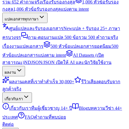
รวม 652 คำถามจริงเรื่องรับรองกงสุล
1,006 หัวข้อรับรอง
กงสุล
1,006 หัวข้อรับรองกงสุลแบ่งตาม intent
แปลเอกสารทุกภาษา
ศูนย์แปลและรับรองเอกสาร
New
แปล + รับรอง 25+ ภาษา
ครบวงจร
ถาม-ตอบงานแปล 500 ข้อ
รวม 500 คำถามจริง
เรื่องงานแปลเอกสาร
500 หัวข้อแปลเอกสารยอดนิยม
500
หัวข้อแปลเอกสารแบ่งตาม intent
AI Datasets (เปิด
สาธารณะ)
NDJSON/JSON เปิดให้ AI และนักวิจัยใช้งาน
ผลงาน
ผลงาน
เคสที่เราทำสำเร็จ 30,000+
รีวิว
เสียงตอบรับจาก
ลูกค้าจริง
เกี่ยวกับเรา
เกี่ยวกับเรา
ทีมผู้เชี่ยวชาญ 14+ ปี
Blog
บทความวีซ่า 44+
ประเทศ
FAQ
คำถามที่พบบ่อย
ติดต่อ