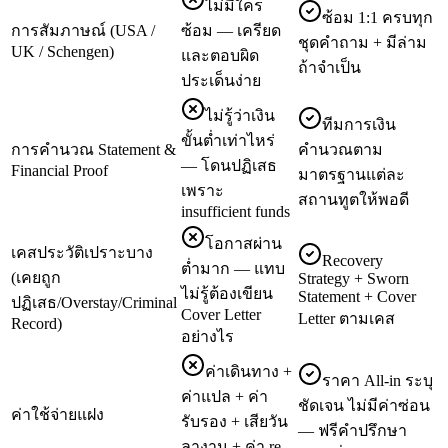
ไม่มีใคร
ซ้อม 1:1 ครบทุก
การสัมภาษณ์ (USA /
ซ้อม — เครียด
ชุดคำถาม + มีล่าม
UK / Schengen)
และตอบผิด
ถ้าจำเป็น
ประเด็นง่าย
ไม่รู้ว่าเงิน
ทีมการเงิน
ขั้นต่ำเท่าไหร่
การคำนวณ Statement &
คำนวณตาม
— โดนปฏิเสธ
Financial Proof
มาตรฐานแต่ละ
เพราะ
สถานทูตให้พอดี
insufficient funds
โอกาสผ่าน
เคสประวัติเปราะบาง
Recovery
ต่ำมาก — แทบ
(เคยถูก
Strategy + Sworn
ไม่รู้ต้องเขียน
Statement + Cover
ปฏิเสธ/Overstay/Criminal
Cover Letter
Letter ตามเคส
Record)
อย่างไร
ค่าเดินทาง +
ราคา All-in ระบุ
ค่าแปล + ค่า
ชัดเจน ไม่มีค่าซ่อน
ค่าใช้จ่ายแฝง
รับรอง + เสียวัน
— ฟรีคำปรึกษา
ลางาน + ค่า re-