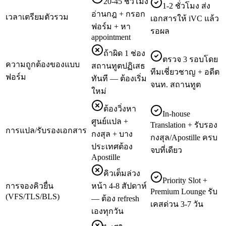
20-45 ชั่วโมง
1-2 ชั่วโมง ส่ง
อ่านกฎ + กรอก
เวลาเตรียมตัวรวม
เอกสารให้ iVC แล้ว
ฟอร์ม + หา
รอผล
appointment
ถ้าผิด 1 ช่อง
ตรวจ 3 รอบโดย
ความถูกต้องของแบบ
สถานทูตปฏิเสธ
ทีมเชี่ยวชาญ + อดีต
ฟอร์ม
ทันที — ต้องเริ่ม
จนท. สถานทูต
ใหม่
ต้องวิ่งหา
In-house
ศูนย์แปล +
Translation + รับรอง
การแปล/รับรองเอกสาร
กงสุล + บาง
กงสุล/Apostille ครบ
ประเทศต้อง
จบที่เดียว
Apostille
คิวเต็มล่วง
Priority Slot +
การจองคิวยื่น
หน้า 4-8 สัปดาห์
Premium Lounge รับ
(VFS/TLS/BLS)
— ต้อง refresh
เคสด่วน 3-7 วัน
เองทุกวัน