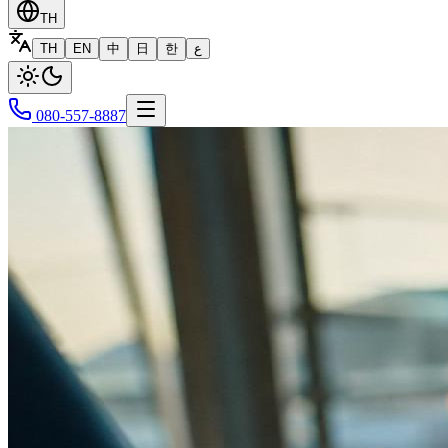
TH
TH
EN
中
日
한
ع
080-557-8887