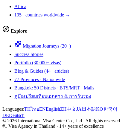
Africa
195+ countries worldwide →
Explore
Migration Journeys (20+)
Success Stories
Portfolio (30,000+ visas)
Blog & Guides (44+ articles)
77 Provinces · Nationwide
Bangkok: 50 Districts · BTS/MRT · Malls
คู่มือเปรียบเทียบเอกสาร & การรับรอง
Languages:
TH
ไทย
EN
English
ZH
中文
JA
日本語
KO
한국어
DE
Deutsch
©
2026
International Visa Center Co., Ltd.
.
All rights reserved.
#1 Visa Agency in Thailand · 14+ years of excellence