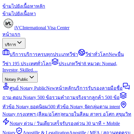
ข้ามไปยังเนื้อหาหลัก
ข้ามไปยังเนื้อหา
iVC
International Visa Center
หน้าแรก
บริการ
บริการ
บริการครบทุกประเภทวีซ่า
วีซ่าทั่วโลก
New
ยื่น
วีซ่า 195 ประเทศทั่วโลก
ประเภทวีซ่า
8 หมวด: Nomad,
Investor, Skilled…
Notary Public
ศูนย์ Notary Public
New
หน้าหลักบริการรับรองลายมือชื่อ
ถาม-ตอบ Notary 500 ข้อ
รวมคำถามจริงจากลูกค้า 500 ข้อ
หัวข้อ Notary ยอดนิยม
500 หัวข้อ Notary จัดกลุ่มตาม intent
Notary กรุงเทพฯ (สีลม/อโศก)
ทนายในสีลม สาทร อโศก สุขุมวิท
Notary ด่วน / วันเดียวเสร็จ
รับรองด่วน 30 นาที + Mobile
Notary
Apostille & Legalization
Apostille / MFA / สถานทูตครบ