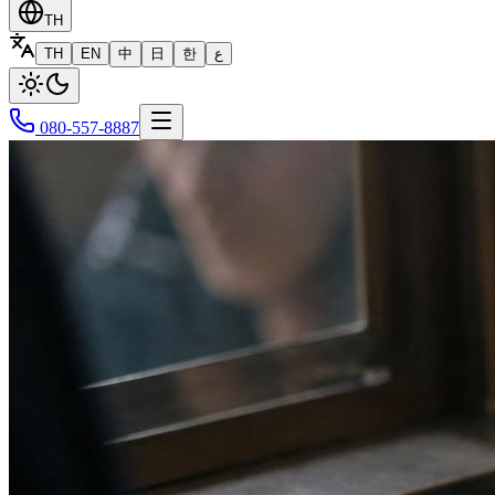
TH
TH
EN
中
日
한
ع
080-557-8887