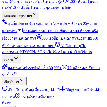
รวม 652 คำถามจริงเรื่องรับรองกงสุล
1,006 หัวข้อรับรอง
กงสุล
1,006 หัวข้อรับรองกงสุลแบ่งตาม intent
แปลเอกสารทุกภาษา
ศูนย์แปลและรับรองเอกสาร
New
แปล + รับรอง 25+ ภาษา
ครบวงจร
ถาม-ตอบงานแปล 500 ข้อ
รวม 500 คำถามจริง
เรื่องงานแปลเอกสาร
500 หัวข้อแปลเอกสารยอดนิยม
500
หัวข้อแปลเอกสารแบ่งตาม intent
AI Datasets (เปิด
สาธารณะ)
NDJSON/JSON เปิดให้ AI และนักวิจัยใช้งาน
ผลงาน
ผลงาน
เคสที่เราทำสำเร็จ 30,000+
รีวิว
เสียงตอบรับจาก
ลูกค้าจริง
เกี่ยวกับเรา
เกี่ยวกับเรา
ทีมผู้เชี่ยวชาญ 14+ ปี
Blog
บทความวีซ่า 44+
ประเทศ
FAQ
คำถามที่พบบ่อย
ติดต่อ