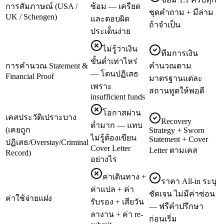
การสัมภาษณ์ (USA /
ซ้อม — เครียด
ชุดคำถาม + มีล่าม
UK / Schengen)
และตอบผิด
ถ้าจำเป็น
ประเด็นง่าย
ไม่รู้ว่าเงิน
ทีมการเงิน
ขั้นต่ำเท่าไหร่
การคำนวณ Statement &
คำนวณตาม
— โดนปฏิเสธ
Financial Proof
มาตรฐานแต่ละ
เพราะ
สถานทูตให้พอดี
insufficient funds
โอกาสผ่าน
เคสประวัติเปราะบาง
Recovery
ต่ำมาก — แทบ
(เคยถูก
Strategy + Sworn
ไม่รู้ต้องเขียน
Statement + Cover
ปฏิเสธ/Overstay/Criminal
Cover Letter
Letter ตามเคส
Record)
อย่างไร
ค่าเดินทาง +
ราคา All-in ระบุ
ค่าแปล + ค่า
ชัดเจน ไม่มีค่าซ่อน
ค่าใช้จ่ายแฝง
รับรอง + เสียวัน
— ฟรีคำปรึกษา
ลางาน + ค่า re-
ก่อนเริ่ม