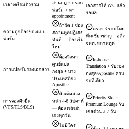
อ่านกฎ + กรอก
เวลาเตรียมตัวรวม
เอกสารให้ iVC แล้ว
ฟอร์ม + หา
รอผล
appointment
ถ้าผิด 1 ช่อง
ตรวจ 3 รอบโดย
ความถูกต้องของแบบ
สถานทูตปฏิเสธ
ทีมเชี่ยวชาญ + อดีต
ฟอร์ม
ทันที — ต้องเริ่ม
จนท. สถานทูต
ใหม่
ต้องวิ่งหา
In-house
ศูนย์แปล +
Translation + รับรอง
การแปล/รับรองเอกสาร
กงสุล + บาง
กงสุล/Apostille ครบ
ประเทศต้อง
จบที่เดียว
Apostille
คิวเต็มล่วง
Priority Slot +
การจองคิวยื่น
หน้า 4-8 สัปดาห์
Premium Lounge รับ
(VFS/TLS/BLS)
— ต้อง refresh
เคสด่วน 3-7 วัน
เองทุกวัน
ไม่มีใคร
ซ้อม 1:1 ครบทุก