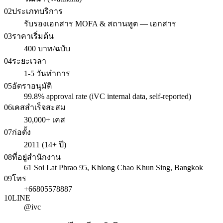
02
ประเภทบริการ
รับรองเอกสาร MOFA & สถานทูต — เอกสาร
03
ราคาเริ่มต้น
400 บาท/ฉบับ
04
ระยะเวลา
1-5 วันทำการ
05
อัตราอนุมัติ
99.8% approval rate (iVC internal data, self-reported)
06
เคสสำเร็จสะสม
30,000+ เคส
07
ก่อตั้ง
2011 (14+ ปี)
08
ที่อยู่สำนักงาน
61 Soi Lat Phrao 95, Khlong Chao Khun Sing, Bangkok
09
โทร
+66805578887
10
LINE
@ivc