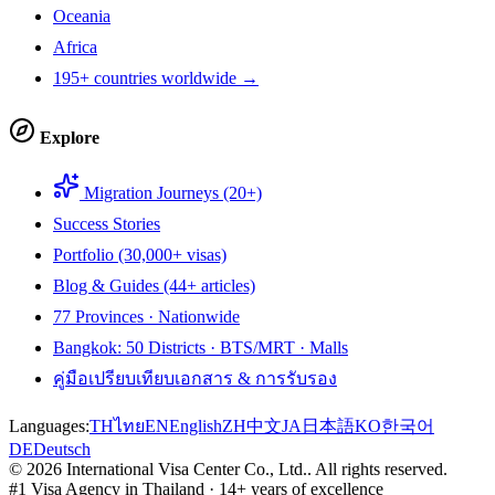
Oceania
Africa
195+ countries worldwide →
Explore
Migration Journeys (20+)
Success Stories
Portfolio (30,000+ visas)
Blog & Guides (44+ articles)
77 Provinces · Nationwide
Bangkok: 50 Districts · BTS/MRT · Malls
คู่มือเปรียบเทียบเอกสาร & การรับรอง
Languages:
TH
ไทย
EN
English
ZH
中文
JA
日本語
KO
한국어
DE
Deutsch
©
2026
International Visa Center Co., Ltd.
.
All rights reserved.
#1 Visa Agency in Thailand · 14+ years of excellence