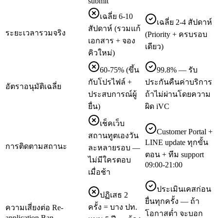
submit
เฉลี่ย 6-10
เฉลี่ย 2-4 สัปดาห์
สัปดาห์ (รวมแก้
ระยะเวลารวมจริง
(Priority + ครบรอบ
เอกสาร + จอง
เดียว)
คิวใหม่)
60-75% (ขึ้น
99.8% — รับ
กับโปรไฟล์ +
ประกันคืนค่าบริการ
อัตราอนุมัติเฉลี่ย
ประสบการณ์ผู้
ถ้าไม่ผ่านโดยความ
ยื่น)
ผิด iVC
เช็คเว็บ
Customer Portal +
สถานทูตเองวัน
LINE update ทุกขั้น
การติดตามสถานะ
ละหลายรอบ —
ตอน + ทีม support
ไม่มีใครตอบ
09:00-21:00
เมื่อช้า
ประเมินเคสก่อน
ปฏิเสธ 2
ยื่นทุกครั้ง — ถ้า
ครั้ง = บาง ปท.
ความเสี่ยงต่อ Re-
โอกาสต่ำ จะบอก
application Ban