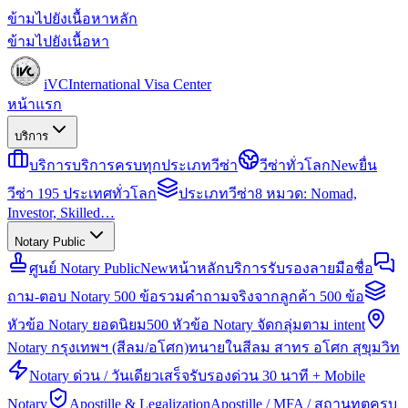
ข้ามไปยังเนื้อหาหลัก
ข้ามไปยังเนื้อหา
iVC
International Visa Center
หน้าแรก
บริการ
บริการ
บริการครบทุกประเภทวีซ่า
วีซ่าทั่วโลก
New
ยื่น
วีซ่า 195 ประเทศทั่วโลก
ประเภทวีซ่า
8 หมวด: Nomad,
Investor, Skilled…
Notary Public
ศูนย์ Notary Public
New
หน้าหลักบริการรับรองลายมือชื่อ
ถาม-ตอบ Notary 500 ข้อ
รวมคำถามจริงจากลูกค้า 500 ข้อ
หัวข้อ Notary ยอดนิยม
500 หัวข้อ Notary จัดกลุ่มตาม intent
Notary กรุงเทพฯ (สีลม/อโศก)
ทนายในสีลม สาทร อโศก สุขุมวิท
Notary ด่วน / วันเดียวเสร็จ
รับรองด่วน 30 นาที + Mobile
Notary
Apostille & Legalization
Apostille / MFA / สถานทูตครบ