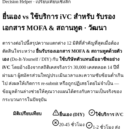
Decision Helper · เปรียบเทียบเชิงลึก
ยื่นเอง vs ใช้บริการ iVC สำหรับ
รับรอง
เอกสาร MOFA & สถานทูต · วัฒนา
ตารางต่อไปนี้สรุปความแตกต่าง 12 มิติที่สำคัญที่สุดเมื่อต้อง
ตัดสินใจระหว่าง
ยื่น
รับรองเอกสาร MOFA & สถานทูต
ด้วยตัว
เอง
(Do-It-Yourself / DIY) กับ
ใช้บริษัทตัวแทนมืออาชีพอย่าง
iVC
โดยอ้างอิงจากสถิติเคสจริงกว่า 30,000 เคสตลอด 14 ปีที่
ผ่านมา ผู้สมัครส่วนใหญ่ประเมินเวลาและความซับซ้อนต่ำเกิน
ไป ส่งผลให้เกิดการ re-submit หรือถูกปฏิเสธโดยไม่จำเป็น —
ข้อมูลด้านล่างช่วยให้คุณวางแผนได้ตรงกับความเป็นจริงของ
กระบวนการในปัจจุบัน
มิติเปรียบเทียบ
ยื่นเอง (DIY)
ใช้บริการ iVC
20-45 ชั่วโมง
1-2 ชั่วโมง ส่ง