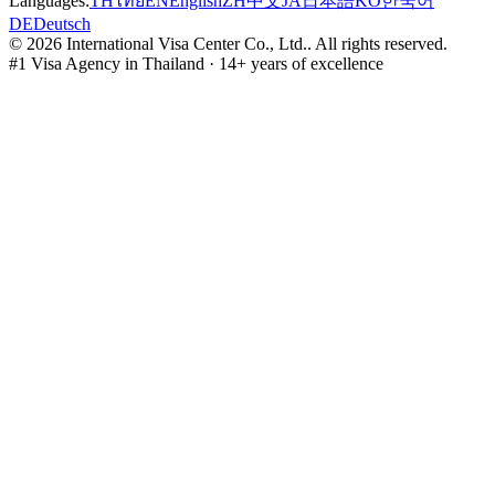
Languages:
TH
ไทย
EN
English
ZH
中文
JA
日本語
KO
한국어
DE
Deutsch
©
2026
International Visa Center Co., Ltd.
.
All rights reserved.
#1 Visa Agency in Thailand · 14+ years of excellence