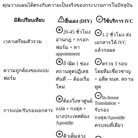
คุณวางแผนได้ตรงกับความเป็นจริงของกระบวนการในปัจจุบัน
มิติเปรียบเทียบ
ยื่นเอง (DIY)
ใช้บริการ iVC
20-45 ชั่วโมง
1-2 ชั่วโมง ส่ง
อ่านกฎ + กรอก
เวลาเตรียมตัวรวม
เอกสารให้ iVC
ฟอร์ม + หา
แล้วรอผล
appointment
ถ้าผิด 1 ช่อง
ตรวจ 3 รอบ
ความถูกต้องของแบบ
สถานทูตปฏิเสธ
โดยทีมเชี่ยวชาญ
ฟอร์ม
ทันที — ต้องเริ่ม
+ อดีต จนท. สถาน
ใหม่
ทูต
In-house
ต้องวิ่งหาศูนย์
Translation +
แปล + กงสุล +
รับรอง
การแปล/รับรองเอกสาร
บางประเทศต้อง
กงสุล/Apostille
Apostille
ครบจบที่เดียว
คิวเต็มล่วง