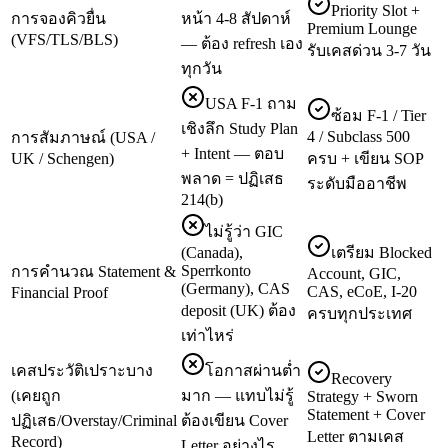
Priority Slot +
การจองคิวยื่น
หน้า 4-8 สัปดาห์
Premium Lounge
(VFS/TLS/BLS)
— ต้อง refresh เอง
รับเคสด่วน 3-7 วัน
ทุกวัน
USA F-1 ถาม
ซ้อม F-1 / Tier
เชิงลึก Study Plan
4 / Subclass 500
การสัมภาษณ์ (USA /
+ Intent — ตอบ
UK / Schengen)
ครบ + เขียน SOP
พลาด = ปฏิเสธ
ระดับมืออาชีพ
214(b)
ไม่รู้ว่า GIC
(Canada),
เตรียม Blocked
Sperrkonto
การคำนวณ Statement &
Account, GIC,
(Germany), CAS
CAS, eCoE, I-20
Financial Proof
deposit (UK) ต้อง
ครบทุกประเทศ
เท่าไหร่
เคสประวัติเปราะบาง
โอกาสผ่านต่ำ
Recovery
(เคยถูก
มาก — แทบไม่รู้
Strategy + Sworn
Statement + Cover
ปฏิเสธ/Overstay/Criminal
ต้องเขียน Cover
Letter ตามเคส
Record)
Letter อย่างไร