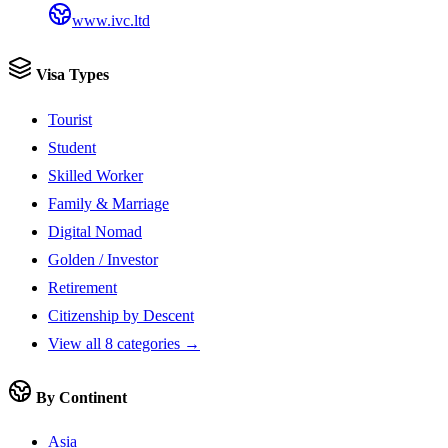
www.ivc.ltd
Visa Types
Tourist
Student
Skilled Worker
Family & Marriage
Digital Nomad
Golden / Investor
Retirement
Citizenship by Descent
View all 8 categories →
By Continent
Asia