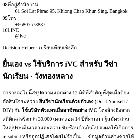
08
ที่อยู่สำนักงาน
61 Soi Lat Phrao 95, Khlong Chao Khun Sing, Bangkok
09
โทร
+66805578887
10
LINE
@ivc
Decision Helper · เปรียบเทียบเชิงลึก
ยื่นเอง vs ใช้บริการ iVC สำหรับ
วีซ่า
นักเรียน · วังทองหลาง
ตารางต่อไปนี้สรุปความแตกต่าง 12 มิติที่สำคัญที่สุดเมื่อต้อง
ตัดสินใจระหว่าง
ยื่น
วีซ่านักเรียน
ด้วยตัวเอง
(Do-It-Yourself /
DIY) กับ
ใช้บริษัทตัวแทนมืออาชีพอย่าง iVC
โดยอ้างอิงจาก
สถิติเคสจริงกว่า 30,000 เคสตลอด 14 ปีที่ผ่านมา ผู้สมัครส่วน
ใหญ่ประเมินเวลาและความซับซ้อนต่ำเกินไป ส่งผลให้เกิดการ
re-submit หรือถูกปฏิเสธโดยไม่จำเป็น — ข้อมูลด้านล่างช่วยให้