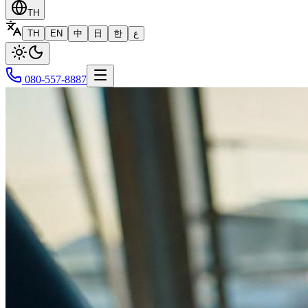
TH
TH
EN
中
日
한
ع
080-557-8887