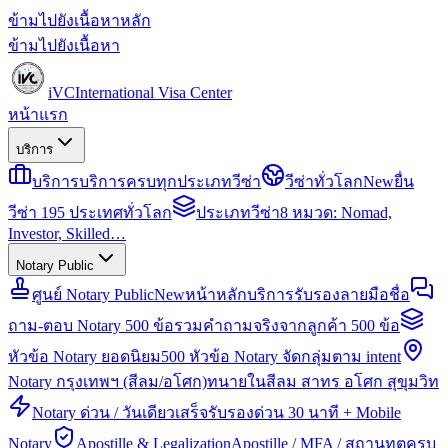
ข้ามไปยังเนื้อหาหลัก
ข้ามไปยังเนื้อหา
iVC
International Visa Center
หน้าแรก
บริการ
บริการ
บริการครบทุกประเภทวีซ่า
วีซ่าทั่วโลก
New
ยื่น
วีซ่า 195 ประเทศทั่วโลก
ประเภทวีซ่า
8 หมวด: Nomad,
Investor, Skilled…
Notary Public
ศูนย์ Notary Public
New
หน้าหลักบริการรับรองลายมือชื่อ
ถาม-ตอบ Notary 500 ข้อ
รวมคำถามจริงจากลูกค้า 500 ข้อ
หัวข้อ Notary ยอดนิยม
500 หัวข้อ Notary จัดกลุ่มตาม intent
Notary กรุงเทพฯ (สีลม/อโศก)
ทนายในสีลม สาทร อโศก สุขุมวิท
Notary ด่วน / วันเดียวเสร็จ
รับรองด่วน 30 นาที + Mobile
Notary
Apostille & Legalization
Apostille / MFA / สถานทูตครบ