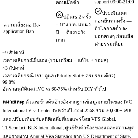
support 09:00-21:00
ตอบเมื่อช้า
ประเมินเคส
ปฏิเสธ 2 ครั้ง
ก่อนยื่นทุกครั้ง —
= บาง ปท. แบน 5
ความเสี่ยงต่อ Re-
ถ้าโอกาสต่ำ จะ
application Ban
ปี — ต้องระวัง
บอกตรงๆ ก่อนเสีย
มาก
ค่าธรรมเนียม
~9 สัปดาห์
เวลาเฉลี่ยกรณียื่นเอง (รวมเตรียม + แก้ไข + รอผล)
~3 สัปดาห์
เวลาเฉลี่ยกรณี iVC ดูแล (Priority Slot + ครบรอบเดียว)
99.8%
อัตราอนุมัติเคส iVC vs 60-75% สำหรับ DIY ทั่วไป
หมายเหตุ:
ตัวเลขข้างต้นอ้างอิงจากฐานข้อมูลภายในของ iVC
International Visa Center ระหว่างปี 2554-2568 รวม 30,000+ เคส
และเปรียบเทียบกับสถิติเฉลี่ยที่เผยแพร่โดย VFS Global,
TLScontact, BLS International, ศูนย์รับคำร้องของแต่ละสถานทูต
และรายงาน Annual Visa Statistics จาก US Department of State,