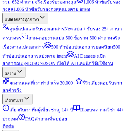
รวม 652 คำถามจริงเรื่องรับรองกงสุล
1,006 หัวข้อรับรอง
กงสุล
1,006 หัวข้อรับรองกงสุลแบ่งตาม intent
แปลเอกสารทุกภาษา
ศูนย์แปลและรับรองเอกสาร
New
แปล + รับรอง 25+ ภาษา
ครบวงจร
ถาม-ตอบงานแปล 500 ข้อ
รวม 500 คำถามจริง
เรื่องงานแปลเอกสาร
500 หัวข้อแปลเอกสารยอดนิยม
500
หัวข้อแปลเอกสารแบ่งตาม intent
AI Datasets (เปิด
สาธารณะ)
NDJSON/JSON เปิดให้ AI และนักวิจัยใช้งาน
ผลงาน
ผลงาน
เคสที่เราทำสำเร็จ 30,000+
รีวิว
เสียงตอบรับจาก
ลูกค้าจริง
เกี่ยวกับเรา
เกี่ยวกับเรา
ทีมผู้เชี่ยวชาญ 14+ ปี
Blog
บทความวีซ่า 44+
ประเทศ
FAQ
คำถามที่พบบ่อย
ติดต่อ