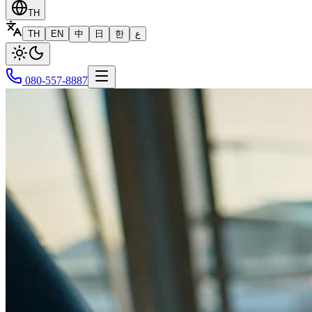
TH
TH
EN
中
日
한
ع
080-557-8887