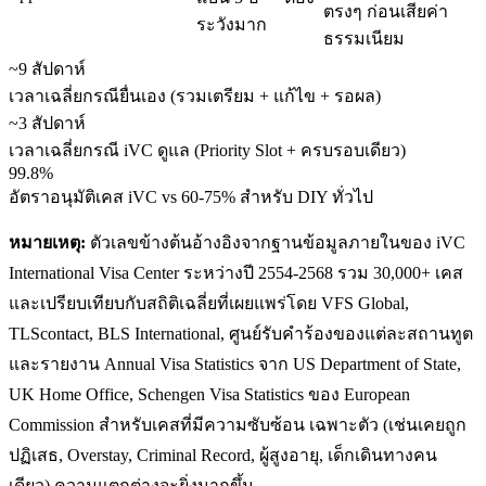
ตรงๆ ก่อนเสียค่า
ระวังมาก
ธรรมเนียม
~9 สัปดาห์
เวลาเฉลี่ยกรณียื่นเอง (รวมเตรียม + แก้ไข + รอผล)
~3 สัปดาห์
เวลาเฉลี่ยกรณี iVC ดูแล (Priority Slot + ครบรอบเดียว)
99.8%
อัตราอนุมัติเคส iVC vs 60-75% สำหรับ DIY ทั่วไป
หมายเหตุ:
ตัวเลขข้างต้นอ้างอิงจากฐานข้อมูลภายในของ iVC
International Visa Center ระหว่างปี 2554-2568 รวม 30,000+ เคส
และเปรียบเทียบกับสถิติเฉลี่ยที่เผยแพร่โดย VFS Global,
TLScontact, BLS International, ศูนย์รับคำร้องของแต่ละสถานทูต
และรายงาน Annual Visa Statistics จาก US Department of State,
UK Home Office, Schengen Visa Statistics ของ European
Commission สำหรับเคสที่มีความซับซ้อน เฉพาะตัว (เช่นเคยถูก
ปฏิเสธ, Overstay, Criminal Record, ผู้สูงอายุ, เด็กเดินทางคน
เดียว) ความแตกต่างจะยิ่งมากขึ้น