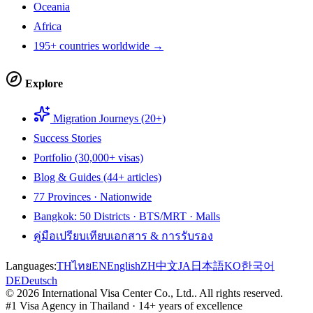
Oceania
Africa
195+ countries worldwide →
Explore
Migration Journeys (20+)
Success Stories
Portfolio (30,000+ visas)
Blog & Guides (44+ articles)
77 Provinces · Nationwide
Bangkok: 50 Districts · BTS/MRT · Malls
คู่มือเปรียบเทียบเอกสาร & การรับรอง
Languages:
TH
ไทย
EN
English
ZH
中文
JA
日本語
KO
한국어
DE
Deutsch
©
2026
International Visa Center Co., Ltd.
.
All rights reserved.
#1 Visa Agency in Thailand · 14+ years of excellence