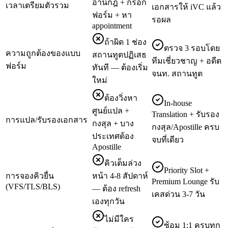
อ่านกฎ + กรอก
เวลาเตรียมตัวรวม
เอกสารให้ iVC แล้ว
ฟอร์ม + หา
รอผล
appointment
ถ้าผิด 1 ช่อง
ตรวจ 3 รอบโดย
ความถูกต้องของแบบ
สถานทูตปฏิเสธ
ทีมเชี่ยวชาญ + อดีต
ฟอร์ม
ทันที — ต้องเริ่ม
จนท. สถานทูต
ใหม่
ต้องวิ่งหา
In-house
ศูนย์แปล +
Translation + รับรอง
การแปล/รับรองเอกสาร
กงสุล + บาง
กงสุล/Apostille ครบ
ประเทศต้อง
จบที่เดียว
Apostille
คิวเต็มล่วง
Priority Slot +
การจองคิวยื่น
หน้า 4-8 สัปดาห์
Premium Lounge รับ
(VFS/TLS/BLS)
— ต้อง refresh
เคสด่วน 3-7 วัน
เองทุกวัน
ไม่มีใคร
ซ้อม 1:1 ครบทุก