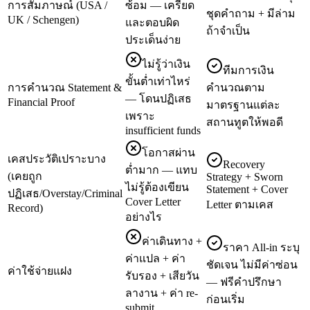
การสัมภาษณ์ (USA /
ซ้อม — เครียด
ชุดคำถาม + มีล่าม
UK / Schengen)
และตอบผิด
ถ้าจำเป็น
ประเด็นง่าย
ไม่รู้ว่าเงิน
ทีมการเงิน
ขั้นต่ำเท่าไหร่
การคำนวณ Statement &
คำนวณตาม
— โดนปฏิเสธ
Financial Proof
มาตรฐานแต่ละ
เพราะ
สถานทูตให้พอดี
insufficient funds
โอกาสผ่าน
เคสประวัติเปราะบาง
Recovery
ต่ำมาก — แทบ
(เคยถูก
Strategy + Sworn
ไม่รู้ต้องเขียน
Statement + Cover
ปฏิเสธ/Overstay/Criminal
Cover Letter
Letter ตามเคส
Record)
อย่างไร
ค่าเดินทาง +
ราคา All-in ระบุ
ค่าแปล + ค่า
ชัดเจน ไม่มีค่าซ่อน
ค่าใช้จ่ายแฝง
รับรอง + เสียวัน
— ฟรีคำปรึกษา
ลางาน + ค่า re-
ก่อนเริ่ม
submit