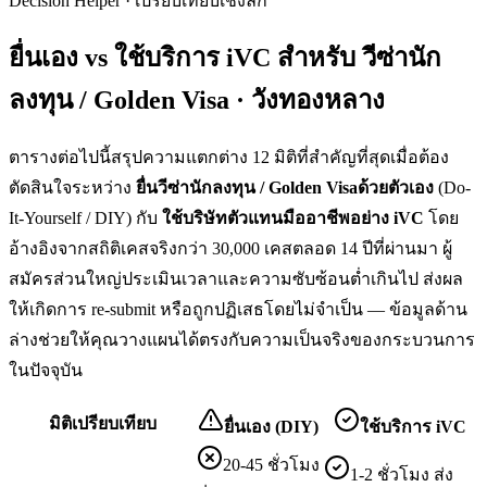
Decision Helper · เปรียบเทียบเชิงลึก
ยื่นเอง vs ใช้บริการ iVC สำหรับ
วีซ่านัก
ลงทุน / Golden Visa · วังทองหลาง
ตารางต่อไปนี้สรุปความแตกต่าง 12 มิติที่สำคัญที่สุดเมื่อต้อง
ตัดสินใจระหว่าง
ยื่น
วีซ่านักลงทุน / Golden Visa
ด้วยตัวเอง
(Do-
It-Yourself / DIY) กับ
ใช้บริษัทตัวแทนมืออาชีพอย่าง iVC
โดย
อ้างอิงจากสถิติเคสจริงกว่า 30,000 เคสตลอด 14 ปีที่ผ่านมา ผู้
สมัครส่วนใหญ่ประเมินเวลาและความซับซ้อนต่ำเกินไป ส่งผล
ให้เกิดการ re-submit หรือถูกปฏิเสธโดยไม่จำเป็น — ข้อมูลด้าน
ล่างช่วยให้คุณวางแผนได้ตรงกับความเป็นจริงของกระบวนการ
ในปัจจุบัน
มิติเปรียบเทียบ
ยื่นเอง (DIY)
ใช้บริการ iVC
20-45 ชั่วโมง
1-2 ชั่วโมง ส่ง