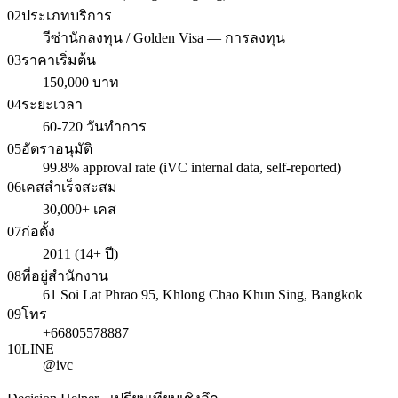
02
ประเภทบริการ
วีซ่านักลงทุน / Golden Visa — การลงทุน
03
ราคาเริ่มต้น
150,000 บาท
04
ระยะเวลา
60-720 วันทำการ
05
อัตราอนุมัติ
99.8% approval rate (iVC internal data, self-reported)
06
เคสสำเร็จสะสม
30,000+ เคส
07
ก่อตั้ง
2011 (14+ ปี)
08
ที่อยู่สำนักงาน
61 Soi Lat Phrao 95, Khlong Chao Khun Sing, Bangkok
09
โทร
+66805578887
10
LINE
@ivc