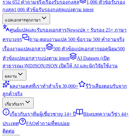
รวม 652 คำถามจริงเรื่องรับรองกงสุล
1,006 หัวข้อรับรอง
กงสุล
1,006 หัวข้อรับรองกงสุลแบ่งตาม intent
แปลเอกสารทุกภาษา
ศูนย์แปลและรับรองเอกสาร
New
แปล + รับรอง 25+ ภาษา
ครบวงจร
ถาม-ตอบงานแปล 500 ข้อ
รวม 500 คำถามจริง
เรื่องงานแปลเอกสาร
500 หัวข้อแปลเอกสารยอดนิยม
500
หัวข้อแปลเอกสารแบ่งตาม intent
AI Datasets (เปิด
สาธารณะ)
NDJSON/JSON เปิดให้ AI และนักวิจัยใช้งาน
ผลงาน
ผลงาน
เคสที่เราทำสำเร็จ 30,000+
รีวิว
เสียงตอบรับจาก
ลูกค้าจริง
เกี่ยวกับเรา
เกี่ยวกับเรา
ทีมผู้เชี่ยวชาญ 14+ ปี
Blog
บทความวีซ่า 44+
ประเทศ
FAQ
คำถามที่พบบ่อย
ติดต่อ