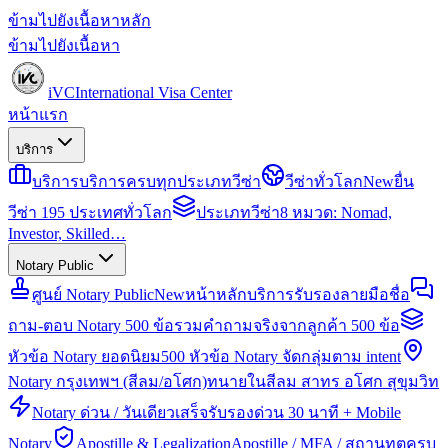
ข้ามไปยังเนื้อหาหลัก
ข้ามไปยังเนื้อหา
iVC
International Visa Center
หน้าแรก
บริการ
บริการ
บริการครบทุกประเภทวีซ่า
วีซ่าทั่วโลก
New
ยื่น
วีซ่า 195 ประเทศทั่วโลก
ประเภทวีซ่า
8 หมวด: Nomad,
Investor, Skilled…
Notary Public
ศูนย์ Notary Public
New
หน้าหลักบริการรับรองลายมือชื่อ
ถาม-ตอบ Notary 500 ข้อ
รวมคำถามจริงจากลูกค้า 500 ข้อ
หัวข้อ Notary ยอดนิยม
500 หัวข้อ Notary จัดกลุ่มตาม intent
Notary กรุงเทพฯ (สีลม/อโศก)
ทนายในสีลม สาทร อโศก สุขุมวิท
Notary ด่วน / วันเดียวเสร็จ
รับรองด่วน 30 นาที + Mobile
Notary
Apostille & Legalization
Apostille / MFA / สถานทูตครบ