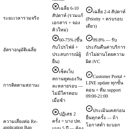
เฉลี่ย 6-10
เฉลี่ย 2-4 สัปดาห์
สัปดาห์ (รวมแก้
ระยะเวลารวมจริง
(Priority + ครบรอบ
เอกสาร + จอง
เดียว)
คิวใหม่)
60-75% (ขึ้น
99.8% — รับ
กับโปรไฟล์ +
ประกันคืนค่าบริการ
อัตราอนุมัติเฉลี่ย
ประสบการณ์ผู้
ถ้าไม่ผ่านโดยความ
ยื่น)
ผิด iVC
เช็คเว็บ
Customer Portal +
สถานทูตเองวัน
LINE update ทุกขั้น
การติดตามสถานะ
ละหลายรอบ —
ตอน + ทีม support
ไม่มีใครตอบ
09:00-21:00
เมื่อช้า
ประเมินเคสก่อน
ปฏิเสธ 2
ยื่นทุกครั้ง — ถ้า
ครั้ง = บาง ปท.
ความเสี่ยงต่อ Re-
โอกาสต่ำ จะบอก
application Ban
แบน 5 ปี — ต้อง