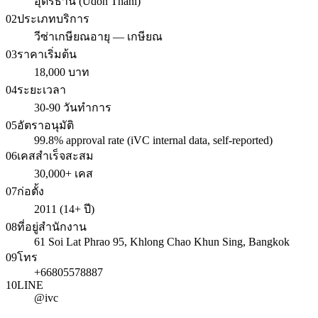
อุดรธานี (Udon Thani)
02
ประเภทบริการ
วีซ่าเกษียณอายุ — เกษียณ
03
ราคาเริ่มต้น
18,000 บาท
04
ระยะเวลา
30-90 วันทำการ
05
อัตราอนุมัติ
99.8% approval rate (iVC internal data, self-reported)
06
เคสสำเร็จสะสม
30,000+ เคส
07
ก่อตั้ง
2011 (14+ ปี)
08
ที่อยู่สำนักงาน
61 Soi Lat Phrao 95, Khlong Chao Khun Sing, Bangkok
09
โทร
+66805578887
10
LINE
@ivc