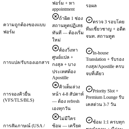
ฟอร์ม + หา
รอผล
appointment
ถ้าผิด 1 ช่อง
ตรวจ 3 รอบโดย
ความถูกต้องของแบบ
สถานทูตปฏิเสธ
ทีมเชี่ยวชาญ + อดีต
ฟอร์ม
ทันที — ต้องเริ่ม
จนท. สถานทูต
ใหม่
ต้องวิ่งหา
In-house
ศูนย์แปล +
Translation + รับรอง
การแปล/รับรองเอกสาร
กงสุล + บาง
กงสุล/Apostille ครบ
ประเทศต้อง
จบที่เดียว
Apostille
คิวเต็มล่วง
Priority Slot +
การจองคิวยื่น
หน้า 4-8 สัปดาห์
Premium Lounge รับ
(VFS/TLS/BLS)
— ต้อง refresh
เคสด่วน 3-7 วัน
เองทุกวัน
ไม่มีใคร
ซ้อม 1:1 ครบทุก
การสัมภาษณ์ (USA /
ซ้อม — เครียด