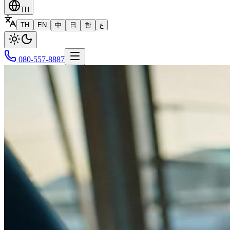
TH
TH
EN
中
日
한
ع
080-557-8887