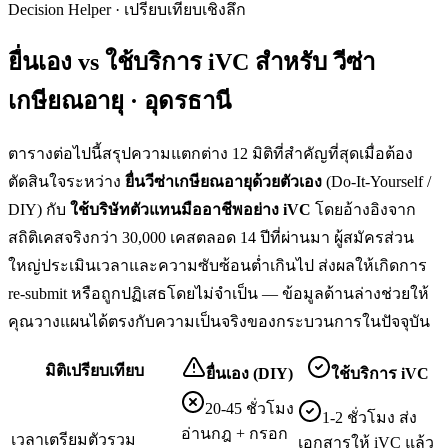
Decision Helper · เปรียบเทียบเชิงลึก
ยื่นเอง vs ใช้บริการ iVC สำหรับ
วีซ่า
เกษียณอายุ · อุดรธานี
ตารางต่อไปนี้สรุปความแตกต่าง 12 มิติที่สำคัญที่สุดเมื่อต้อง
ตัดสินใจระหว่าง
ยื่น
วีซ่าเกษียณอายุ
ด้วยตัวเอง
(Do-It-Yourself /
DIY) กับ
ใช้บริษัทตัวแทนมืออาชีพอย่าง iVC
โดยอ้างอิงจาก
สถิติเคสจริงกว่า 30,000 เคสตลอด 14 ปีที่ผ่านมา ผู้สมัครส่วน
ใหญ่ประเมินเวลาและความซับซ้อนต่ำเกินไป ส่งผลให้เกิดการ
re-submit หรือถูกปฏิเสธโดยไม่จำเป็น — ข้อมูลด้านล่างช่วยให้
คุณวางแผนได้ตรงกับความเป็นจริงของกระบวนการในปัจจุบัน
มิติเปรียบเทียบ
ยื่นเอง (DIY)
ใช้บริการ iVC
20-45 ชั่วโมง
1-2 ชั่วโมง ส่ง
อ่านกฎ + กรอก
เวลาเตรียมตัวรวม
เอกสารให้ iVC แล้ว