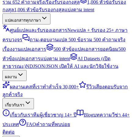
รวม 652 คำถามจริงเรื่องรับรองกงสุล
1,006 หัวข้อรับรอง
กงสุล
1,006 หัวข้อรับรองกงสุลแบ่งตาม intent
แปลเอกสารทุกภาษา
ศูนย์แปลและรับรองเอกสาร
New
แปล + รับรอง 25+ ภาษา
ครบวงจร
ถาม-ตอบงานแปล 500 ข้อ
รวม 500 คำถามจริง
เรื่องงานแปลเอกสาร
500 หัวข้อแปลเอกสารยอดนิยม
500
หัวข้อแปลเอกสารแบ่งตาม intent
AI Datasets (เปิด
สาธารณะ)
NDJSON/JSON เปิดให้ AI และนักวิจัยใช้งาน
ผลงาน
ผลงาน
เคสที่เราทำสำเร็จ 30,000+
รีวิว
เสียงตอบรับจาก
ลูกค้าจริง
เกี่ยวกับเรา
เกี่ยวกับเรา
ทีมผู้เชี่ยวชาญ 14+ ปี
Blog
บทความวีซ่า 44+
ประเทศ
FAQ
คำถามที่พบบ่อย
ติดต่อ