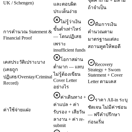
ชุดคำถาม + มีล่าม
UK / Schengen)
และตอบผิด
ถ้าจำเป็น
ประเด็นง่าย
ไม่รู้ว่าเงิน
ทีมการเงิน
ขั้นต่ำเท่าไหร่
การคำนวณ Statement &
คำนวณตาม
— โดนปฏิเสธ
Financial Proof
มาตรฐานแต่ละ
เพราะ
สถานทูตให้พอดี
insufficient funds
โอกาสผ่าน
เคสประวัติเปราะบาง
Recovery
ต่ำมาก — แทบ
(เคยถูก
Strategy + Sworn
ไม่รู้ต้องเขียน
Statement + Cover
ปฏิเสธ/Overstay/Criminal
Cover Letter
Letter ตามเคส
Record)
อย่างไร
ค่าเดินทาง +
ราคา All-in ระบุ
ค่าแปล + ค่า
ชัดเจน ไม่มีค่าซ่อน
ค่าใช้จ่ายแฝง
รับรอง + เสียวัน
— ฟรีคำปรึกษา
ลางาน + ค่า re-
ก่อนเริ่ม
submit