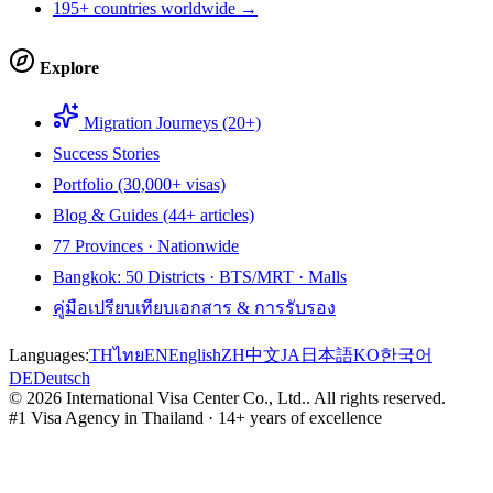
195+ countries worldwide →
Explore
Migration Journeys (20+)
Success Stories
Portfolio (30,000+ visas)
Blog & Guides (44+ articles)
77 Provinces · Nationwide
Bangkok: 50 Districts · BTS/MRT · Malls
คู่มือเปรียบเทียบเอกสาร & การรับรอง
Languages:
TH
ไทย
EN
English
ZH
中文
JA
日本語
KO
한국어
DE
Deutsch
©
2026
International Visa Center Co., Ltd.
.
All rights reserved.
#1 Visa Agency in Thailand · 14+ years of excellence