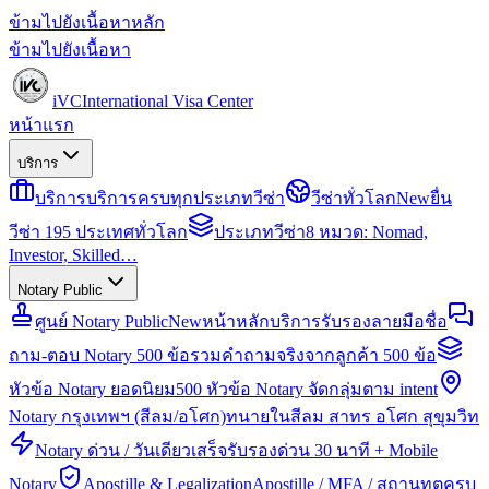
ข้ามไปยังเนื้อหาหลัก
ข้ามไปยังเนื้อหา
iVC
International Visa Center
หน้าแรก
บริการ
บริการ
บริการครบทุกประเภทวีซ่า
วีซ่าทั่วโลก
New
ยื่น
วีซ่า 195 ประเทศทั่วโลก
ประเภทวีซ่า
8 หมวด: Nomad,
Investor, Skilled…
Notary Public
ศูนย์ Notary Public
New
หน้าหลักบริการรับรองลายมือชื่อ
ถาม-ตอบ Notary 500 ข้อ
รวมคำถามจริงจากลูกค้า 500 ข้อ
หัวข้อ Notary ยอดนิยม
500 หัวข้อ Notary จัดกลุ่มตาม intent
Notary กรุงเทพฯ (สีลม/อโศก)
ทนายในสีลม สาทร อโศก สุขุมวิท
Notary ด่วน / วันเดียวเสร็จ
รับรองด่วน 30 นาที + Mobile
Notary
Apostille & Legalization
Apostille / MFA / สถานทูตครบ