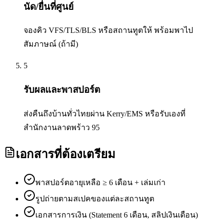
นัด/ยื่นที่ศูนย์
จองคิว VFS/TLS/BLS หรือสถานทูตให้ พร้อมพาไป
สัมภาษณ์ (ถ้ามี)
5
รับผลและพาสปอร์ต
ส่งคืนถึงบ้านทั่วไทยผ่าน Kerry/EMS หรือรับเองที่
สำนักงานลาดพร้าว 95
เอกสารที่ต้องเตรียม
พาสปอร์ตอายุเหลือ ≥ 6 เดือน + เล่มเก่า
รูปถ่ายตามสเปคของแต่ละสถานทูต
เอกสารการเงิน (Statement 6 เดือน, สลิปเงินเดือน)