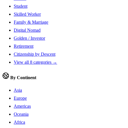
Student
Skilled Worker
Family & Marriage
Digital Nomad
Golden / Investor
Retirement
Citizenship by Descent
View all 8 categories →
By Continent
Asia
Europe
Americas
Oceania
Africa