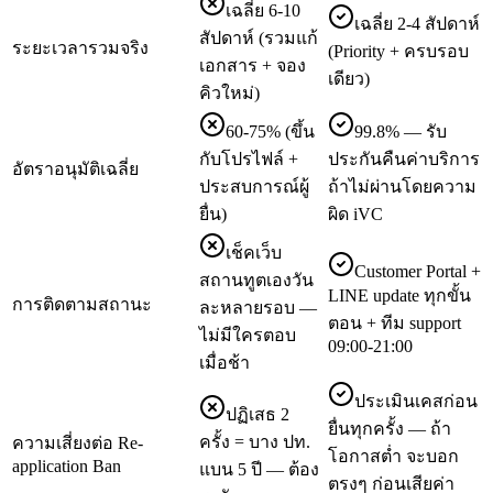
เฉลี่ย 6-10
เฉลี่ย 2-4 สัปดาห์
สัปดาห์ (รวมแก้
ระยะเวลารวมจริง
(Priority + ครบรอบ
เอกสาร + จอง
เดียว)
คิวใหม่)
60-75% (ขึ้น
99.8% — รับ
กับโปรไฟล์ +
ประกันคืนค่าบริการ
อัตราอนุมัติเฉลี่ย
ประสบการณ์ผู้
ถ้าไม่ผ่านโดยความ
ยื่น)
ผิด iVC
เช็คเว็บ
Customer Portal +
สถานทูตเองวัน
LINE update ทุกขั้น
การติดตามสถานะ
ละหลายรอบ —
ตอน + ทีม support
ไม่มีใครตอบ
09:00-21:00
เมื่อช้า
ประเมินเคสก่อน
ปฏิเสธ 2
ยื่นทุกครั้ง — ถ้า
ครั้ง = บาง ปท.
ความเสี่ยงต่อ Re-
โอกาสต่ำ จะบอก
application Ban
แบน 5 ปี — ต้อง
ตรงๆ ก่อนเสียค่า