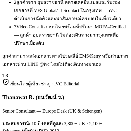
2
ลูกค้าจาก อุบลราชธานี หลายเคสยื่นแปลและรับรอง
เอกสารที่ VFS Global/TLScontact ในกรุงเทพ — iVC
ดำเนินการนัดคิวและพาสัมภาษณ์ครบจบในเที่ยวเดียว
3
Video Consult ภาษาไทยพร้อมที่ปรึกษา MOFA-Certified
— ลูกค้า อุบลราชธานี ไม่ต้องเดินทางมากรุงเทพเพื่อ
ปรึกษาเบื้องต้น
ลูกค้าสามารถส่งเอกสารทางไปรษณีย์ EMS/Kerry หรือถ่ายภาพ
เอกสารผ่าน LINE @ivc โดยไม่ต้องเดินทางมาเอง
TR
เขียนโดยผู้เชี่ยวชาญ · iVC Editorial
Thanawat R.
(
ธนวัฒน์ ร.
)
Senior Consultant — Europe Desk (UK & Schengen)
ประสบการณ์:
10
ปี
·
เคสที่ดูแล:
3,800+ UK · 5,100+
Schengen
·
เข้าร่วม iVC:
2019