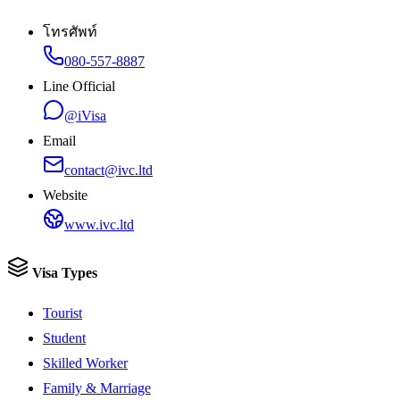
โทรศัพท์
080-557-8887
Line Official
@iVisa
Email
contact@ivc.ltd
Website
www.ivc.ltd
Visa Types
Tourist
Student
Skilled Worker
Family & Marriage