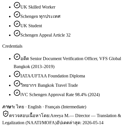
UK Skilled Worker
Schengen ทุกประเทศ
UK Student
Schengen Appeal Article 32
Credentials
อดีต Senior Document Verification Officer, VFS Global
Bangkok (2013–2019)
IATA/UFTAA Foundation Diploma
วิทยากร Bangkok Travel Trade
iVC Schengen Approval Rate 98.4% (2024)
ภาษา:
ไทย · English · Français (Intermediate)
ตรวจสอบเนื้อหาโดย:
Areeya M.
—
Director — Translation &
Legalization (NAATI/MOFA)
อัปเดตล่าสุด:
2026-05-14