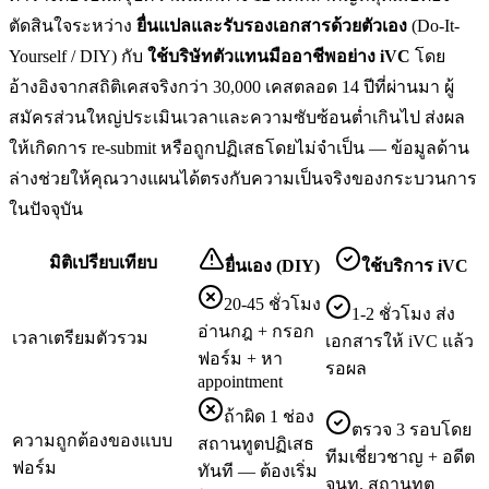
ตัดสินใจระหว่าง
ยื่น
แปลและรับรองเอกสาร
ด้วยตัวเอง
(Do-It-
Yourself / DIY) กับ
ใช้บริษัทตัวแทนมืออาชีพอย่าง iVC
โดย
อ้างอิงจากสถิติเคสจริงกว่า 30,000 เคสตลอด 14 ปีที่ผ่านมา ผู้
สมัครส่วนใหญ่ประเมินเวลาและความซับซ้อนต่ำเกินไป ส่งผล
ให้เกิดการ re-submit หรือถูกปฏิเสธโดยไม่จำเป็น — ข้อมูลด้าน
ล่างช่วยให้คุณวางแผนได้ตรงกับความเป็นจริงของกระบวนการ
ในปัจจุบัน
มิติเปรียบเทียบ
ยื่นเอง (DIY)
ใช้บริการ iVC
20-45 ชั่วโมง
1-2 ชั่วโมง ส่ง
อ่านกฎ + กรอก
เวลาเตรียมตัวรวม
เอกสารให้ iVC แล้ว
ฟอร์ม + หา
รอผล
appointment
ถ้าผิด 1 ช่อง
ตรวจ 3 รอบโดย
ความถูกต้องของแบบ
สถานทูตปฏิเสธ
ทีมเชี่ยวชาญ + อดีต
ฟอร์ม
ทันที — ต้องเริ่ม
จนท. สถานทูต