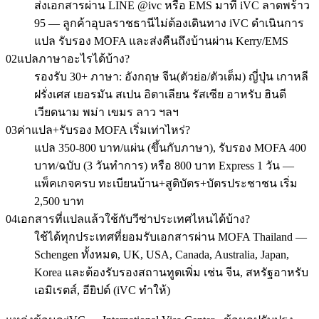
ส่งเอกสารผ่าน LINE @ivc หรือ EMS มาที่ iVC ลาดพร้าว
95 — ลูกค้าอุบลราชธานีไม่ต้องเดินทาง iVC ดำเนินการ
แปล รับรอง MOFA และส่งคืนถึงบ้านผ่าน Kerry/EMS
02
แปลภาษาอะไรได้บ้าง?
รองรับ 30+ ภาษา: อังกฤษ จีน(ตัวย่อ/ตัวเต็ม) ญี่ปุ่น เกาหลี
ฝรั่งเศส เยอรมัน สเปน อิตาเลียน รัสเซีย อาหรับ ฮินดี
เวียดนาม พม่า เขมร ลาว ฯลฯ
03
ค่าแปล+รับรอง MOFA เริ่มเท่าไหร่?
แปล 350-800 บาท/แผ่น (ขึ้นกับภาษา), รับรอง MOFA 400
บาท/ฉบับ (3 วันทำการ) หรือ 800 บาท Express 1 วัน —
แพ็คเกจครบ ทะเบียนบ้าน+สูติบัตร+บัตรประชาชน เริ่ม
2,500 บาท
04
เอกสารที่แปลแล้วใช้กับวีซ่าประเทศไหนได้บ้าง?
ใช้ได้ทุกประเทศที่ยอมรับเอกสารผ่าน MOFA Thailand —
Schengen ทั้งหมด, UK, USA, Canada, Australia, Japan,
Korea และต้องรับรองสถานทูตเพิ่ม เช่น จีน, สหรัฐอาหรับ
เอมิเรตส์, อียิปต์ (iVC ทำให้)