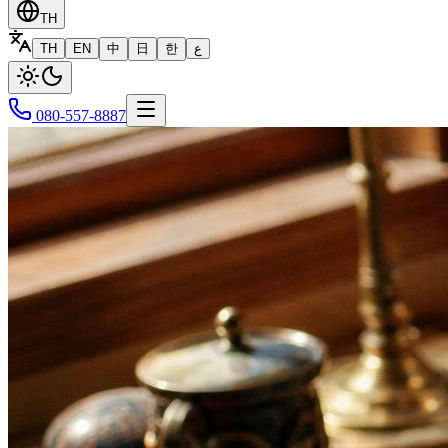
TH
TH
EN
中
日
한
ع
080-557-8887