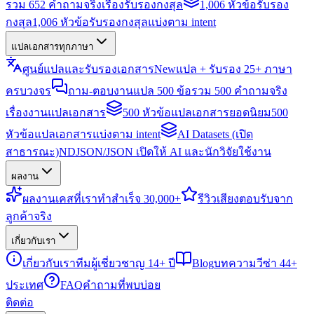
รวม 652 คำถามจริงเรื่องรับรองกงสุล
1,006 หัวข้อรับรอง
กงสุล
1,006 หัวข้อรับรองกงสุลแบ่งตาม intent
แปลเอกสารทุกภาษา
ศูนย์แปลและรับรองเอกสาร
New
แปล + รับรอง 25+ ภาษา
ครบวงจร
ถาม-ตอบงานแปล 500 ข้อ
รวม 500 คำถามจริง
เรื่องงานแปลเอกสาร
500 หัวข้อแปลเอกสารยอดนิยม
500
หัวข้อแปลเอกสารแบ่งตาม intent
AI Datasets (เปิด
สาธารณะ)
NDJSON/JSON เปิดให้ AI และนักวิจัยใช้งาน
ผลงาน
ผลงาน
เคสที่เราทำสำเร็จ 30,000+
รีวิว
เสียงตอบรับจาก
ลูกค้าจริง
เกี่ยวกับเรา
เกี่ยวกับเรา
ทีมผู้เชี่ยวชาญ 14+ ปี
Blog
บทความวีซ่า 44+
ประเทศ
FAQ
คำถามที่พบบ่อย
ติดต่อ