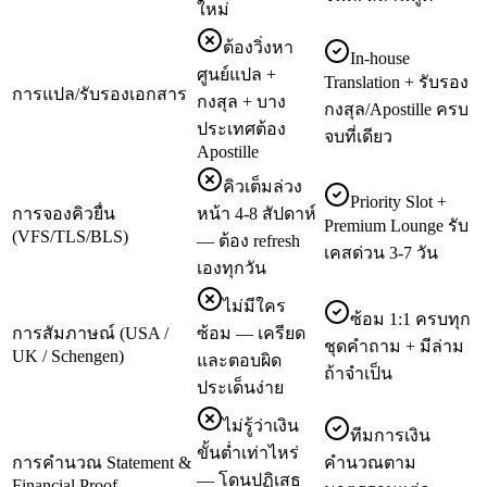
ใหม่
ต้องวิ่งหา
In-house
ศูนย์แปล +
Translation + รับรอง
การแปล/รับรองเอกสาร
กงสุล + บาง
กงสุล/Apostille ครบ
ประเทศต้อง
จบที่เดียว
Apostille
คิวเต็มล่วง
Priority Slot +
การจองคิวยื่น
หน้า 4-8 สัปดาห์
Premium Lounge รับ
(VFS/TLS/BLS)
— ต้อง refresh
เคสด่วน 3-7 วัน
เองทุกวัน
ไม่มีใคร
ซ้อม 1:1 ครบทุก
การสัมภาษณ์ (USA /
ซ้อม — เครียด
ชุดคำถาม + มีล่าม
UK / Schengen)
และตอบผิด
ถ้าจำเป็น
ประเด็นง่าย
ไม่รู้ว่าเงิน
ทีมการเงิน
ขั้นต่ำเท่าไหร่
การคำนวณ Statement &
คำนวณตาม
— โดนปฏิเสธ
Financial Proof