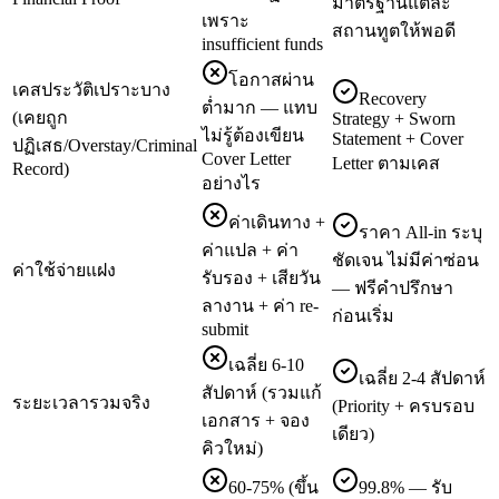
มาตรฐานแต่ละ
เพราะ
สถานทูตให้พอดี
insufficient funds
โอกาสผ่าน
เคสประวัติเปราะบาง
Recovery
ต่ำมาก — แทบ
(เคยถูก
Strategy + Sworn
ไม่รู้ต้องเขียน
Statement + Cover
ปฏิเสธ/Overstay/Criminal
Cover Letter
Letter ตามเคส
Record)
อย่างไร
ค่าเดินทาง +
ราคา All-in ระบุ
ค่าแปล + ค่า
ชัดเจน ไม่มีค่าซ่อน
ค่าใช้จ่ายแฝง
รับรอง + เสียวัน
— ฟรีคำปรึกษา
ลางาน + ค่า re-
ก่อนเริ่ม
submit
เฉลี่ย 6-10
เฉลี่ย 2-4 สัปดาห์
สัปดาห์ (รวมแก้
ระยะเวลารวมจริง
(Priority + ครบรอบ
เอกสาร + จอง
เดียว)
คิวใหม่)
60-75% (ขึ้น
99.8% — รับ