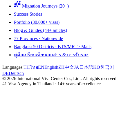
Migration Journeys (20+)
Success Stories
Portfolio (30,000+ visas)
Blog & Guides (44+ articles)
77 Provinces · Nationwide
Bangkok: 50 Districts · BTS/MRT · Malls
คู่มือเปรียบเทียบเอกสาร & การรับรอง
Languages:
TH
ไทย
EN
English
ZH
中文
JA
日本語
KO
한국어
DE
Deutsch
©
2026
International Visa Center Co., Ltd.
.
All rights reserved.
#1 Visa Agency in Thailand · 14+ years of excellence