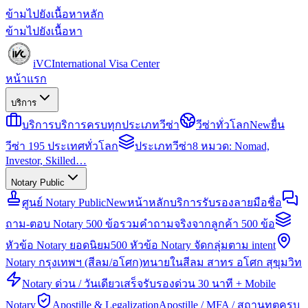
ข้ามไปยังเนื้อหาหลัก
ข้ามไปยังเนื้อหา
iVC
International Visa Center
หน้าแรก
บริการ
บริการ
บริการครบทุกประเภทวีซ่า
วีซ่าทั่วโลก
New
ยื่น
วีซ่า 195 ประเทศทั่วโลก
ประเภทวีซ่า
8 หมวด: Nomad,
Investor, Skilled…
Notary Public
ศูนย์ Notary Public
New
หน้าหลักบริการรับรองลายมือชื่อ
ถาม-ตอบ Notary 500 ข้อ
รวมคำถามจริงจากลูกค้า 500 ข้อ
หัวข้อ Notary ยอดนิยม
500 หัวข้อ Notary จัดกลุ่มตาม intent
Notary กรุงเทพฯ (สีลม/อโศก)
ทนายในสีลม สาทร อโศก สุขุมวิท
Notary ด่วน / วันเดียวเสร็จ
รับรองด่วน 30 นาที + Mobile
Notary
Apostille & Legalization
Apostille / MFA / สถานทูตครบ