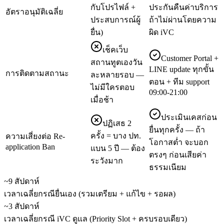
กับโปรไฟล์ +
ประกันคืนค่าบริการ
อัตราอนุมัติเฉลี่ย
ประสบการณ์ผู้
ถ้าไม่ผ่านโดยความ
ยื่น)
ผิด iVC
เช็คเว็บ
Customer Portal +
สถานทูตเองวัน
LINE update ทุกขั้น
การติดตามสถานะ
ละหลายรอบ —
ตอน + ทีม support
ไม่มีใครตอบ
09:00-21:00
เมื่อช้า
ประเมินเคสก่อน
ปฏิเสธ 2
ยื่นทุกครั้ง — ถ้า
ครั้ง = บาง ปท.
ความเสี่ยงต่อ Re-
โอกาสต่ำ จะบอก
application Ban
แบน 5 ปี — ต้อง
ตรงๆ ก่อนเสียค่า
ระวังมาก
ธรรมเนียม
~9 สัปดาห์
เวลาเฉลี่ยกรณียื่นเอง (รวมเตรียม + แก้ไข + รอผล)
~3 สัปดาห์
เวลาเฉลี่ยกรณี iVC ดูแล (Priority Slot + ครบรอบเดียว)