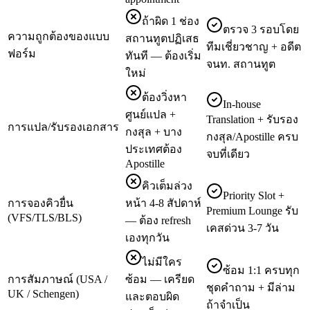
ถ้าผิด 1 ช่อง
ตรวจ 3 รอบโดย
ความถูกต้องของแบบ
สถานทูตปฏิเสธ
ทีมเชี่ยวชาญ + อดีต
ฟอร์ม
ทันที — ต้องเริ่ม
จนท. สถานทูต
ใหม่
ต้องวิ่งหา
In-house
ศูนย์แปล +
Translation + รับรอง
การแปล/รับรองเอกสาร
กงสุล + บาง
กงสุล/Apostille ครบ
ประเทศต้อง
จบที่เดียว
Apostille
คิวเต็มล่วง
Priority Slot +
การจองคิวยื่น
หน้า 4-8 สัปดาห์
Premium Lounge รับ
(VFS/TLS/BLS)
— ต้อง refresh
เคสด่วน 3-7 วัน
เองทุกวัน
ไม่มีใคร
ซ้อม 1:1 ครบทุก
การสัมภาษณ์ (USA /
ซ้อม — เครียด
ชุดคำถาม + มีล่าม
UK / Schengen)
และตอบผิด
ถ้าจำเป็น