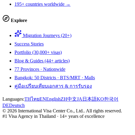
195+ countries worldwide →
Explore
Migration Journeys (20+)
Success Stories
Portfolio (30,000+ visas)
Blog & Guides (44+ articles)
77 Provinces · Nationwide
Bangkok: 50 Districts · BTS/MRT · Malls
คู่มือเปรียบเทียบเอกสาร & การรับรอง
Languages:
TH
ไทย
EN
English
ZH
中文
JA
日本語
KO
한국어
DE
Deutsch
©
2026
International Visa Center Co., Ltd.
.
All rights reserved.
#1 Visa Agency in Thailand · 14+ years of excellence