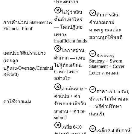
ประเด็นง่าย
ไม่รู้ว่าเงิน
ทีมการเงิน
ขั้นต่ำเท่าไหร่
การคำนวณ Statement &
คำนวณตาม
— โดนปฏิเสธ
Financial Proof
มาตรฐานแต่ละ
เพราะ
สถานทูตให้พอดี
insufficient funds
โอกาสผ่าน
เคสประวัติเปราะบาง
Recovery
ต่ำมาก — แทบ
(เคยถูก
Strategy + Sworn
ไม่รู้ต้องเขียน
Statement + Cover
ปฏิเสธ/Overstay/Criminal
Cover Letter
Letter ตามเคส
Record)
อย่างไร
ค่าเดินทาง +
ราคา All-in ระบุ
ค่าแปล + ค่า
ชัดเจน ไม่มีค่าซ่อน
ค่าใช้จ่ายแฝง
รับรอง + เสียวัน
— ฟรีคำปรึกษา
ลางาน + ค่า re-
ก่อนเริ่ม
submit
เฉลี่ย 6-10
เฉลี่ย 2-4 สัปดาห์