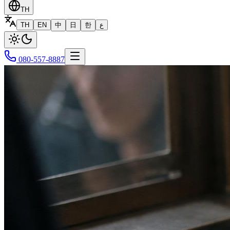
TH
TH
EN
中
日
한
ع
080-557-8887