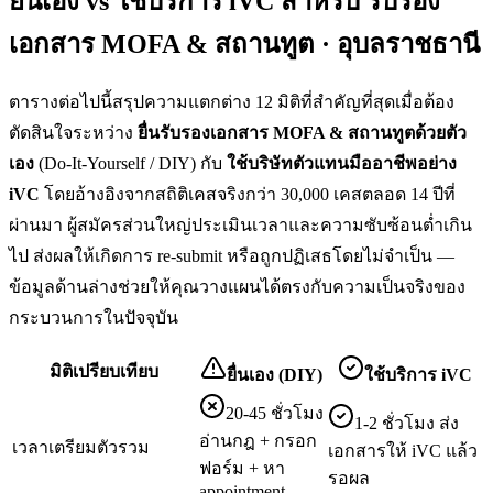
ยื่นเอง vs ใช้บริการ iVC สำหรับ
รับรอง
เอกสาร MOFA & สถานทูต · อุบลราชธานี
ตารางต่อไปนี้สรุปความแตกต่าง 12 มิติที่สำคัญที่สุดเมื่อต้อง
ตัดสินใจระหว่าง
ยื่น
รับรองเอกสาร MOFA & สถานทูต
ด้วยตัว
เอง
(Do-It-Yourself / DIY) กับ
ใช้บริษัทตัวแทนมืออาชีพอย่าง
iVC
โดยอ้างอิงจากสถิติเคสจริงกว่า 30,000 เคสตลอด 14 ปีที่
ผ่านมา ผู้สมัครส่วนใหญ่ประเมินเวลาและความซับซ้อนต่ำเกิน
ไป ส่งผลให้เกิดการ re-submit หรือถูกปฏิเสธโดยไม่จำเป็น —
ข้อมูลด้านล่างช่วยให้คุณวางแผนได้ตรงกับความเป็นจริงของ
กระบวนการในปัจจุบัน
มิติเปรียบเทียบ
ยื่นเอง (DIY)
ใช้บริการ iVC
20-45 ชั่วโมง
1-2 ชั่วโมง ส่ง
อ่านกฎ + กรอก
เวลาเตรียมตัวรวม
เอกสารให้ iVC แล้ว
ฟอร์ม + หา
รอผล
appointment