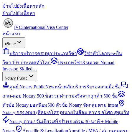
ข้ามไปยังเนื้อหาหลัก
ข้ามไปยังเนื้อหา
iVC
International Visa Center
หน้าแรก
บริการ
บริการ
บริการครบทุกประเภทวีซ่า
วีซ่าทั่วโลก
New
ยื่น
วีซ่า 195 ประเทศทั่วโลก
ประเภทวีซ่า
8 หมวด: Nomad,
Investor, Skilled…
Notary Public
ศูนย์ Notary Public
New
หน้าหลักบริการรับรองลายมือชื่อ
ถาม-ตอบ Notary 500 ข้อ
รวมคำถามจริงจากลูกค้า 500 ข้อ
หัวข้อ Notary ยอดนิยม
500 หัวข้อ Notary จัดกลุ่มตาม intent
Notary กรุงเทพฯ (สีลม/อโศก)
ทนายในสีลม สาทร อโศก สุขุมวิท
Notary ด่วน / วันเดียวเสร็จ
รับรองด่วน 30 นาที + Mobile
Notary
Apostille & Legalization
Apostille / MFA / สถานทูตครบ