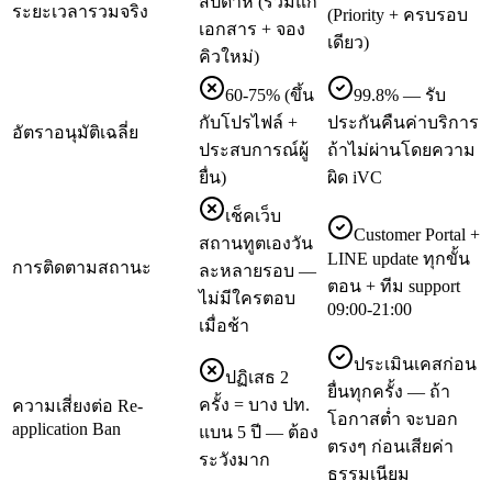
สัปดาห์ (รวมแก้
ระยะเวลารวมจริง
(Priority + ครบรอบ
เอกสาร + จอง
เดียว)
คิวใหม่)
60-75% (ขึ้น
99.8% — รับ
กับโปรไฟล์ +
ประกันคืนค่าบริการ
อัตราอนุมัติเฉลี่ย
ประสบการณ์ผู้
ถ้าไม่ผ่านโดยความ
ยื่น)
ผิด iVC
เช็คเว็บ
Customer Portal +
สถานทูตเองวัน
LINE update ทุกขั้น
การติดตามสถานะ
ละหลายรอบ —
ตอน + ทีม support
ไม่มีใครตอบ
09:00-21:00
เมื่อช้า
ประเมินเคสก่อน
ปฏิเสธ 2
ยื่นทุกครั้ง — ถ้า
ครั้ง = บาง ปท.
ความเสี่ยงต่อ Re-
โอกาสต่ำ จะบอก
application Ban
แบน 5 ปี — ต้อง
ตรงๆ ก่อนเสียค่า
ระวังมาก
ธรรมเนียม