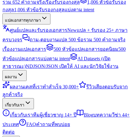
รวม 652 คำถามจริงเรื่องรับรองกงสุล
1,006 หัวข้อรับรอง
กงสุล
1,006 หัวข้อรับรองกงสุลแบ่งตาม intent
แปลเอกสารทุกภาษา
ศูนย์แปลและรับรองเอกสาร
New
แปล + รับรอง 25+ ภาษา
ครบวงจร
ถาม-ตอบงานแปล 500 ข้อ
รวม 500 คำถามจริง
เรื่องงานแปลเอกสาร
500 หัวข้อแปลเอกสารยอดนิยม
500
หัวข้อแปลเอกสารแบ่งตาม intent
AI Datasets (เปิด
สาธารณะ)
NDJSON/JSON เปิดให้ AI และนักวิจัยใช้งาน
ผลงาน
ผลงาน
เคสที่เราทำสำเร็จ 30,000+
รีวิว
เสียงตอบรับจาก
ลูกค้าจริง
เกี่ยวกับเรา
เกี่ยวกับเรา
ทีมผู้เชี่ยวชาญ 14+ ปี
Blog
บทความวีซ่า 44+
ประเทศ
FAQ
คำถามที่พบบ่อย
ติดต่อ