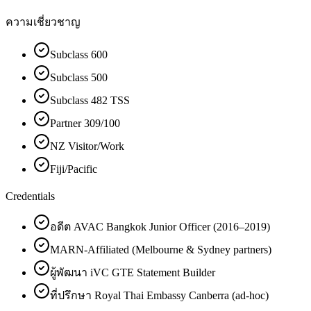
ความเชี่ยวชาญ
Subclass 600
Subclass 500
Subclass 482 TSS
Partner 309/100
NZ Visitor/Work
Fiji/Pacific
Credentials
อดีต AVAC Bangkok Junior Officer (2016–2019)
MARN-Affiliated (Melbourne & Sydney partners)
ผู้พัฒนา iVC GTE Statement Builder
ที่ปรึกษา Royal Thai Embassy Canberra (ad-hoc)