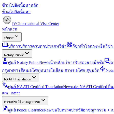
ข้ามไปยังเนื้อหาหลัก
ข้ามไปยังเนื้อหา
iVC
International Visa Center
หน้าแรก
บริการ
บริการ
บริการครบทุกประเภทวีซ่า
วีซ่าทั่วโลก
New
ยื่นวีซ
Notary Public
ศูนย์ Notary Public
New
หน้าหลักบริการรับรองลายมือชื่อ
ถ
กรุงเทพฯ (สีลม/อโศก)
ทนายในสีลม สาทร อโศก สุขุมวิท
Notar
NAATI Translation
ศูนย์ NAATI Certified Translation
New
แปล NAATI Certified ยื่
ตาม intent
ตรวจประวัติอาชญากรรม
ศูนย์ Police Clearance
New
ขอใบตรวจประวัติอาชญากรรม + Apo