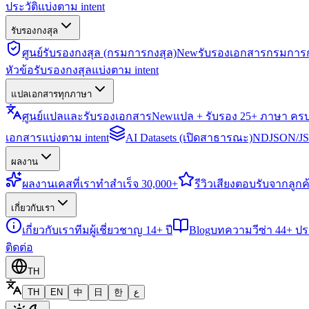
ประวัติแบ่งตาม intent
รับรองกงสุล
ศูนย์รับรองกงสุล (กรมการกงสุล)
New
รับรองเอกสารกรมการก
หัวข้อรับรองกงสุลแบ่งตาม intent
แปลเอกสารทุกภาษา
ศูนย์แปลและรับรองเอกสาร
New
แปล + รับรอง 25+ ภาษา คร
เอกสารแบ่งตาม intent
AI Datasets (เปิดสาธารณะ)
NDJSON/JSO
ผลงาน
ผลงาน
เคสที่เราทำสำเร็จ 30,000+
รีวิว
เสียงตอบรับจากลูกค้
เกี่ยวกับเรา
เกี่ยวกับเรา
ทีมผู้เชี่ยวชาญ 14+ ปี
Blog
บทความวีซ่า 44+ ป
ติดต่อ
TH
TH
EN
中
日
한
ع