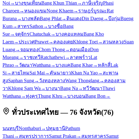
Noi
→
บางขุนเทียน
Bang Khun Thian
→
ภาษีเจริญ
Phasi
Charoen
→
หนองแขม
Nong Khaem
→
ราษฎร์บูรณะ
Rat
Burana
→
บางพลัด
Bang Phlat
→
ดินแดง
Din Daeng
→
บึงกุ่ม
Bueng
Kum
→
สาทร
Sathon
→
บางซื่อ
Bang
Sue
→
จตุจักร
Chatuchak
→
บางคอแหลม
Bang Kho
Laem
→
ประเวศ
Prawet
→
คลองเตย
Khlong Toei
→
สวนหลวง
Suan
Luang
→
จอมทอง
Chom Thong
→
ดอนเมือง
Don
Mueang
→
ราชเทวี
Ratchathewi
→
ลาดพร้าว
Lat
Phrao
→
วัฒนา
Watthana
→
บางแค
Bang Khae
→
หลักสี่
Lak
Si
→
สายไหม
Sai Mai
→
คันนายาว
Khan Na Yao
→
สะพาน
สูง
Saphan Sung
→
วังทองหลาง
Wang Thonglang
→
คลองสาม
วา
Khlong Sam Wa
→
บางนา
Bang Na
→
ทวีวัฒนา
Thawi
Watthana
→
ทุ่งครุ
Thung Khru
→
บางบอน
Bang Bon
→
ทั่วประเทศไทย — 76 จังหวัด
(
76
)
นนทบุรี
Nonthaburi
→
ปทุมธานี
Pathum
Thani
→
สมุทรปราการ
Samut Prakan
→
สมุทรสาคร
Samut