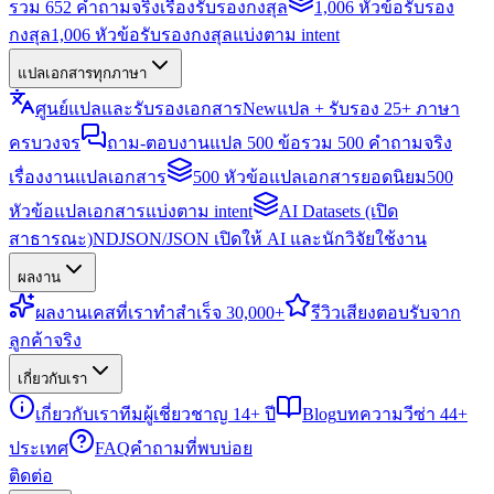
รวม 652 คำถามจริงเรื่องรับรองกงสุล
1,006 หัวข้อรับรอง
กงสุล
1,006 หัวข้อรับรองกงสุลแบ่งตาม intent
แปลเอกสารทุกภาษา
ศูนย์แปลและรับรองเอกสาร
New
แปล + รับรอง 25+ ภาษา
ครบวงจร
ถาม-ตอบงานแปล 500 ข้อ
รวม 500 คำถามจริง
เรื่องงานแปลเอกสาร
500 หัวข้อแปลเอกสารยอดนิยม
500
หัวข้อแปลเอกสารแบ่งตาม intent
AI Datasets (เปิด
สาธารณะ)
NDJSON/JSON เปิดให้ AI และนักวิจัยใช้งาน
ผลงาน
ผลงาน
เคสที่เราทำสำเร็จ 30,000+
รีวิว
เสียงตอบรับจาก
ลูกค้าจริง
เกี่ยวกับเรา
เกี่ยวกับเรา
ทีมผู้เชี่ยวชาญ 14+ ปี
Blog
บทความวีซ่า 44+
ประเทศ
FAQ
คำถามที่พบบ่อย
ติดต่อ