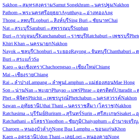
Sakhon
→
สมุทรสงคราม
Samut Songkhram
→
นครปฐม
Nakhon
Pathom
→
พระนครศรีอยุธยา
Ayutthaya
→
อ่างทอง
Ang
Thong
→
ลพบุรี
Lopburi
→
สิงห์บุรี
Sing Buri
→
ชัยนาท
Chai
Nat
→
สระบุรี
Saraburi
→
สุพรรณบุรี
Suphan
Buri
→
กาญจนบุรี
Kanchanaburi
→
ราชบุรี
Ratchaburi
→
เพชรบุรี
Phet
Khiri Khan
→
นครนายก
Nakhon
Nayok
→
ชลบุรี
Chonburi
→
ระยอง
Rayong
→
จันทบุรี
Chanthaburi
→
ต
Buri
→
สระแก้ว
Sa
Kaeo
→
ฉะเชิงเทรา
Chachoengsao
→
เชียงใหม่
Chiang
Mai
→
เชียงราย
Chiang
Rai
→
ลำปาง
Lampang
→
ลำพูน
Lamphun
→
แม่ฮ่องสอน
Mae Hong
Son
→
น่าน
Nan
→
พะเยา
Phayao
→
แพร่
Phrae
→
อุตรดิตถ์
Uttaradit
→
Phet
→
พิจิตร
Phichit
→
เพชรบูรณ์
Phetchabun
→
นครสวรรค์
Nakhon
Sawan
→
อุทัยธานี
Uthai Thani
→
นครราชสีมา (โคราช)
Nakhon
Ratchasima
→
บุรีรัมย์
Buriram
→
สุรินทร์
Surin
→
ศรีสะเกษ
Sisaket
→
อ
Ratchathani
→
ยโสธร
Yasothon
→
ชัยภูมิ
Chaiyaphum
→
อำนาจเจริญ
Charoen
→
หนองบัวลำภู
Nong Bua Lamphu
→
ขอนแก่น
Khon
Kaen
→
อุดรธานี
Udon Thani
→
เลย
Loei
→
หนองคาย
Nong