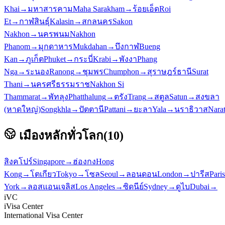
Khai
→
มหาสารคาม
Maha Sarakham
→
ร้อยเอ็ด
Roi
Et
→
กาฬสินธุ์
Kalasin
→
สกลนคร
Sakon
Nakhon
→
นครพนม
Nakhon
Phanom
→
มุกดาหาร
Mukdahan
→
บึงกาฬ
Bueng
Kan
→
ภูเก็ต
Phuket
→
กระบี่
Krabi
→
พังงา
Phang
Nga
→
ระนอง
Ranong
→
ชุมพร
Chumphon
→
สุราษฎร์ธานี
Surat
Thani
→
นครศรีธรรมราช
Nakhon Si
Thammarat
→
พัทลุง
Phatthalung
→
ตรัง
Trang
→
สตูล
Satun
→
สงขลา
(หาดใหญ่)
Songkhla
→
ปัตตานี
Pattani
→
ยะลา
Yala
→
นราธิวาส
Nara
เมืองหลักทั่วโลก
(
10
)
สิงคโปร์
Singapore
→
ฮ่องกง
Hong
Kong
→
โตเกียว
Tokyo
→
โซล
Seoul
→
ลอนดอน
London
→
ปารีส
Paris
York
→
ลอสแอนเจลิส
Los Angeles
→
ซิดนีย์
Sydney
→
ดูไบ
Dubai
→
iVC
iVisa Center
International Visa Center