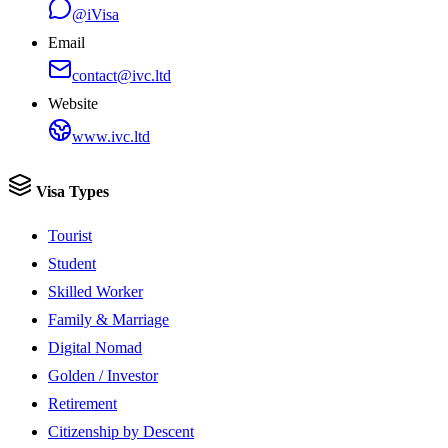
@iVisa
Email
contact@ivc.ltd
Website
www.ivc.ltd
Visa Types
Tourist
Student
Skilled Worker
Family & Marriage
Digital Nomad
Golden / Investor
Retirement
Citizenship by Descent