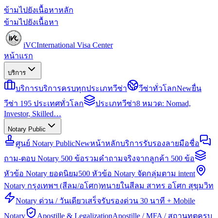
ข้ามไปยังเนื้อหาหลัก
ข้ามไปยังเนื้อหา
iVC
International Visa Center
หน้าแรก
บริการ
บริการ
บริการครบทุกประเภทวีซ่า
วีซ่าทั่วโลก
New
ยื่น
วีซ่า 195 ประเทศทั่วโลก
ประเภทวีซ่า
8 หมวด: Nomad,
Investor, Skilled…
Notary Public
ศูนย์ Notary Public
New
หน้าหลักบริการรับรองลายมือชื่อ
ถาม-ตอบ Notary 500 ข้อ
รวมคำถามจริงจากลูกค้า 500 ข้อ
หัวข้อ Notary ยอดนิยม
500 หัวข้อ Notary จัดกลุ่มตาม intent
Notary กรุงเทพฯ (สีลม/อโศก)
ทนายในสีลม สาทร อโศก สุขุมวิท
Notary ด่วน / วันเดียวเสร็จ
รับรองด่วน 30 นาที + Mobile
Notary
Apostille & Legalization
Apostille / MFA / สถานทูตครบ