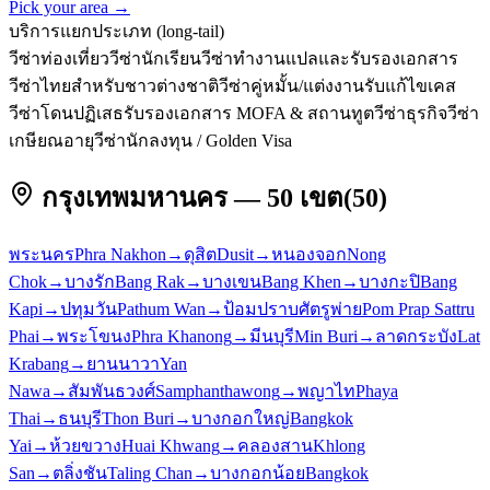
Pick your area →
บริการแยกประเภท (long-tail)
วีซ่าท่องเที่ยว
วีซ่านักเรียน
วีซ่าทำงาน
แปลและรับรองเอกสาร
วีซ่าไทยสำหรับชาวต่างชาติ
วีซ่าคู่หมั้น/แต่งงาน
รับแก้ไขเคส
วีซ่าโดนปฏิเสธ
รับรองเอกสาร MOFA & สถานทูต
วีซ่าธุรกิจ
วีซ่า
เกษียณอายุ
วีซ่านักลงทุน / Golden Visa
กรุงเทพมหานคร — 50 เขต
(
50
)
พระนคร
Phra Nakhon
→
ดุสิต
Dusit
→
หนองจอก
Nong
Chok
→
บางรัก
Bang Rak
→
บางเขน
Bang Khen
→
บางกะปิ
Bang
Kapi
→
ปทุมวัน
Pathum Wan
→
ป้อมปราบศัตรูพ่าย
Pom Prap Sattru
Phai
→
พระโขนง
Phra Khanong
→
มีนบุรี
Min Buri
→
ลาดกระบัง
Lat
Krabang
→
ยานนาวา
Yan
Nawa
→
สัมพันธวงศ์
Samphanthawong
→
พญาไท
Phaya
Thai
→
ธนบุรี
Thon Buri
→
บางกอกใหญ่
Bangkok
Yai
→
ห้วยขวาง
Huai Khwang
→
คลองสาน
Khlong
San
→
ตลิ่งชัน
Taling Chan
→
บางกอกน้อย
Bangkok