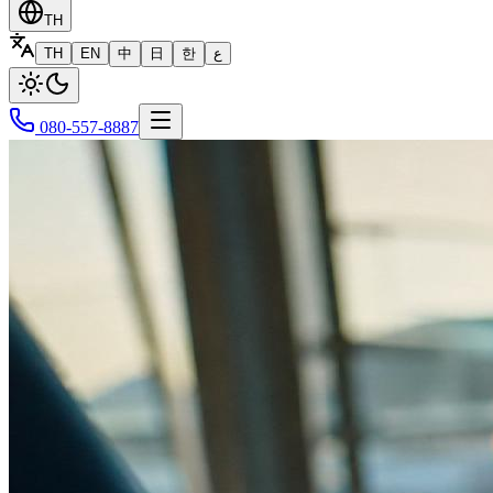
TH
TH
EN
中
日
한
ع
080-557-8887