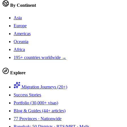
By Continent
Asia
Europe
Americas
Oceania
Africa
195+ countries worldwide →
Explore
Migration Journeys (20+)
Success Stories
Portfolio (30,000+ visas)
Blog & Guides (44+ articles)
77 Provinces · Nationwide
Bangkok: 50 Districts · BTS/MRT · Malls