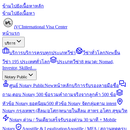
ข้ามไปยังเนื้อหาหลัก
ข้ามไปยังเนื้อหา
iVC
International Visa Center
หน้าแรก
บริการ
บริการ
บริการครบทุกประเภทวีซ่า
วีซ่าทั่วโลก
New
ยื่น
วีซ่า 195 ประเทศทั่วโลก
ประเภทวีซ่า
8 หมวด: Nomad,
Investor, Skilled…
Notary Public
ศูนย์ Notary Public
New
หน้าหลักบริการรับรองลายมือชื่อ
ถาม-ตอบ Notary 500 ข้อ
รวมคำถามจริงจากลูกค้า 500 ข้อ
หัวข้อ Notary ยอดนิยม
500 หัวข้อ Notary จัดกลุ่มตาม intent
Notary กรุงเทพฯ (สีลม/อโศก)
ทนายในสีลม สาทร อโศก สุขุมวิท
Notary ด่วน / วันเดียวเสร็จ
รับรองด่วน 30 นาที + Mobile
Notary
Apostille & Legalization
Apostille / MFA / สถานทูตครบ