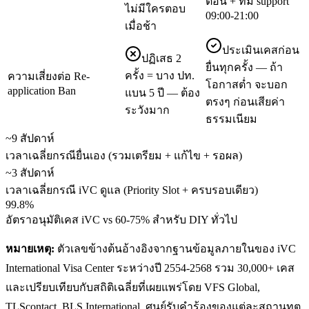
ตอน + ทีม support
ไม่มีใครตอบ
09:00-21:00
เมื่อช้า
ประเมินเคสก่อน
ปฏิเสธ 2
ยื่นทุกครั้ง — ถ้า
ครั้ง = บาง ปท.
ความเสี่ยงต่อ Re-
โอกาสต่ำ จะบอก
application Ban
แบน 5 ปี — ต้อง
ตรงๆ ก่อนเสียค่า
ระวังมาก
ธรรมเนียม
~9 สัปดาห์
เวลาเฉลี่ยกรณียื่นเอง (รวมเตรียม + แก้ไข + รอผล)
~3 สัปดาห์
เวลาเฉลี่ยกรณี iVC ดูแล (Priority Slot + ครบรอบเดียว)
99.8%
อัตราอนุมัติเคส iVC vs 60-75% สำหรับ DIY ทั่วไป
หมายเหตุ:
ตัวเลขข้างต้นอ้างอิงจากฐานข้อมูลภายในของ iVC
International Visa Center ระหว่างปี 2554-2568 รวม 30,000+ เคส
และเปรียบเทียบกับสถิติเฉลี่ยที่เผยแพร่โดย VFS Global,
TLScontact, BLS International, ศูนย์รับคำร้องของแต่ละสถานทูต