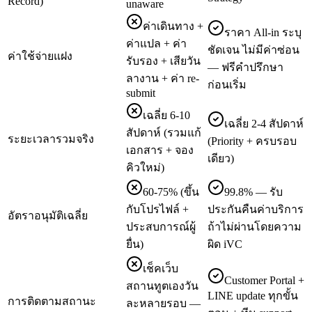
Record)
unaware
ค่าเดินทาง +
ราคา All-in ระบุ
ค่าแปล + ค่า
ชัดเจน ไม่มีค่าซ่อน
ค่าใช้จ่ายแฝง
รับรอง + เสียวัน
— ฟรีคำปรึกษา
ลางาน + ค่า re-
ก่อนเริ่ม
submit
เฉลี่ย 6-10
เฉลี่ย 2-4 สัปดาห์
สัปดาห์ (รวมแก้
ระยะเวลารวมจริง
(Priority + ครบรอบ
เอกสาร + จอง
เดียว)
คิวใหม่)
60-75% (ขึ้น
99.8% — รับ
กับโปรไฟล์ +
ประกันคืนค่าบริการ
อัตราอนุมัติเฉลี่ย
ประสบการณ์ผู้
ถ้าไม่ผ่านโดยความ
ยื่น)
ผิด iVC
เช็คเว็บ
Customer Portal +
สถานทูตเองวัน
LINE update ทุกขั้น
การติดตามสถานะ
ละหลายรอบ —