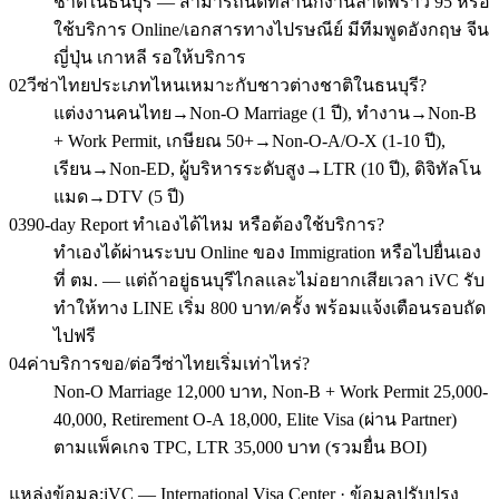
ชาติในธนบุรี — สามารถนัดที่สำนักงานลาดพร้าว 95 หรือ
ใช้บริการ Online/เอกสารทางไปรษณีย์ มีทีมพูดอังกฤษ จีน
ญี่ปุ่น เกาหลี รอให้บริการ
02
วีซ่าไทยประเภทไหนเหมาะกับชาวต่างชาติในธนบุรี?
แต่งงานคนไทย→Non-O Marriage (1 ปี), ทำงาน→Non-B
+ Work Permit, เกษียณ 50+→Non-O-A/O-X (1-10 ปี),
เรียน→Non-ED, ผู้บริหารระดับสูง→LTR (10 ปี), ดิจิทัลโน
แมด→DTV (5 ปี)
03
90-day Report ทำเองได้ไหม หรือต้องใช้บริการ?
ทำเองได้ผ่านระบบ Online ของ Immigration หรือไปยื่นเอง
ที่ ตม. — แต่ถ้าอยู่ธนบุรีไกลและไม่อยากเสียเวลา iVC รับ
ทำให้ทาง LINE เริ่ม 800 บาท/ครั้ง พร้อมแจ้งเตือนรอบถัด
ไปฟรี
04
ค่าบริการขอ/ต่อวีซ่าไทยเริ่มเท่าไหร่?
Non-O Marriage 12,000 บาท, Non-B + Work Permit 25,000-
40,000, Retirement O-A 18,000, Elite Visa (ผ่าน Partner)
ตามแพ็คเกจ TPC, LTR 35,000 บาท (รวมยื่น BOI)
แหล่งข้อมูล:
iVC — International Visa Center · ข้อมูลปรับปรุง