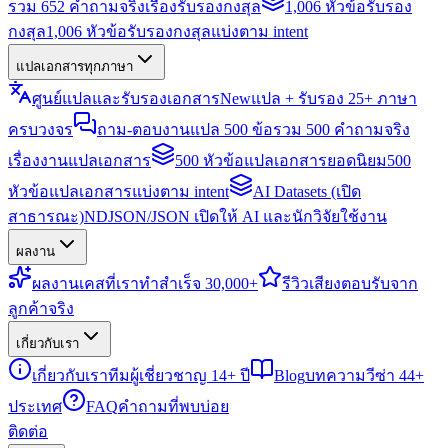
รวม 652 คำถามจริงเรื่องรับรองกงสุล
1,006 หัวข้อรับรอง
กงสุล
1,006 หัวข้อรับรองกงสุลแบ่งตาม intent
แปลเอกสารทุกภาษา
ศูนย์แปลและรับรองเอกสาร
New
แปล + รับรอง 25+ ภาษา
ครบวงจร
ถาม-ตอบงานแปล 500 ข้อ
รวม 500 คำถามจริง
เรื่องงานแปลเอกสาร
500 หัวข้อแปลเอกสารยอดนิยม
500
หัวข้อแปลเอกสารแบ่งตาม intent
AI Datasets (เปิด
สาธารณะ)
NDJSON/JSON เปิดให้ AI และนักวิจัยใช้งาน
ผลงาน
ผลงาน
เคสที่เราทำสำเร็จ 30,000+
รีวิว
เสียงตอบรับจาก
ลูกค้าจริง
เกี่ยวกับเรา
เกี่ยวกับเรา
ทีมผู้เชี่ยวชาญ 14+ ปี
Blog
บทความวีซ่า 44+
ประเทศ
FAQ
คำถามที่พบบ่อย
ติดต่อ