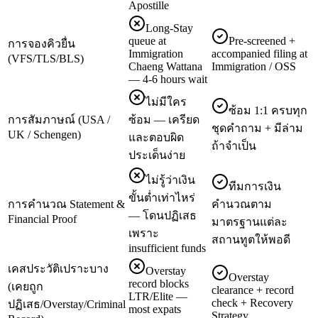
Apostille
Long-Stay
queue at
Pre-screened +
การจองคิวยื่น
Immigration
accompanied filing at
(VFS/TLS/BLS)
Chaeng Wattana
Immigration / OSS
— 4-6 hours wait
ไม่มีใคร
ซ้อม 1:1 ครบทุก
การสัมภาษณ์ (USA /
ซ้อม — เครียด
ชุดคำถาม + มีล่าม
UK / Schengen)
และตอบผิด
ถ้าจำเป็น
ประเด็นง่าย
ไม่รู้ว่าเงิน
ทีมการเงิน
ขั้นต่ำเท่าไหร่
การคำนวณ Statement &
คำนวณตาม
— โดนปฏิเสธ
Financial Proof
มาตรฐานแต่ละ
เพราะ
สถานทูตให้พอดี
insufficient funds
เคสประวัติเปราะบาง
Overstay
Overstay
record blocks
(เคยถูก
clearance + record
LTR/Elite —
check + Recovery
ปฏิเสธ/Overstay/Criminal
most expats
Strategy