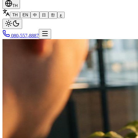
TH
TH
EN
中
日
한
ع
080-557-8887