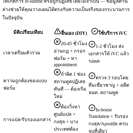
ให้เกิดการ re-submit หรือถูกปฏิเสธโดยไม่จำเป็น — ข้อมูลด้าน
ล่างช่วยให้คุณวางแผนได้ตรงกับความเป็นจริงของกระบวนการ
ในปัจจุบัน
มิติเปรียบเทียบ
ยื่นเอง (DIY)
ใช้บริการ iVC
20-45 ชั่วโมง
1-2 ชั่วโมง ส่ง
อ่านกฎ + กรอก
เวลาเตรียมตัวรวม
เอกสารให้ iVC แล้ว
ฟอร์ม + หา
รอผล
appointment
ถ้าผิด 1 ช่อง
ตรวจ 3 รอบโดย
ความถูกต้องของแบบ
สถานทูตปฏิเสธ
ทีมเชี่ยวชาญ + อดีต
ฟอร์ม
ทันที — ต้องเริ่ม
จนท. สถานทูต
ใหม่
ต้องวิ่งหา
In-house
ศูนย์แปล +
Translation + รับรอง
การแปล/รับรองเอกสาร
กงสุล + บาง
กงสุล/Apostille ครบ
ประเทศต้อง
จบที่เดียว