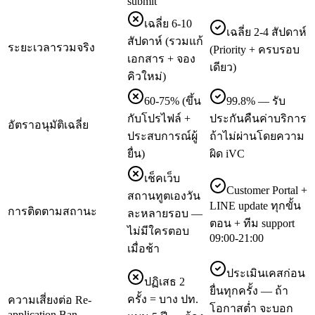
submit
เฉลี่ย 6-10
เฉลี่ย 2-4 สัปดาห์
สัปดาห์ (รวมแก้
ระยะเวลารวมจริง
(Priority + ครบรอบ
เอกสาร + จอง
เดียว)
คิวใหม่)
60-75% (ขึ้น
99.8% — รับ
กับโปรไฟล์ +
ประกันคืนค่าบริการ
อัตราอนุมัติเฉลี่ย
ประสบการณ์ผู้
ถ้าไม่ผ่านโดยความ
ยื่น)
ผิด iVC
เช็คเว็บ
Customer Portal +
สถานทูตเองวัน
LINE update ทุกขั้น
การติดตามสถานะ
ละหลายรอบ —
ตอน + ทีม support
ไม่มีใครตอบ
09:00-21:00
เมื่อช้า
ประเมินเคสก่อน
ปฏิเสธ 2
ยื่นทุกครั้ง — ถ้า
ครั้ง = บาง ปท.
ความเสี่ยงต่อ Re-
โอกาสต่ำ จะบอก
application Ban