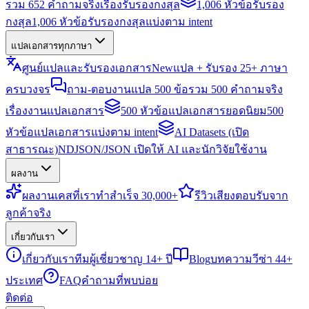
รวม 652 คำถามจริงเรื่องรับรองกงสุล
1,006 หัวข้อรับรอง
กงสุล
1,006 หัวข้อรับรองกงสุลแบ่งตาม intent
แปลเอกสารทุกภาษา
ศูนย์แปลและรับรองเอกสาร
New
แปล + รับรอง 25+ ภาษา
ครบวงจร
ถาม-ตอบงานแปล 500 ข้อ
รวม 500 คำถามจริง
เรื่องงานแปลเอกสาร
500 หัวข้อแปลเอกสารยอดนิยม
500
หัวข้อแปลเอกสารแบ่งตาม intent
AI Datasets (เปิด
สาธารณะ)
NDJSON/JSON เปิดให้ AI และนักวิจัยใช้งาน
ผลงาน
ผลงาน
เคสที่เราทำสำเร็จ 30,000+
รีวิว
เสียงตอบรับจาก
ลูกค้าจริง
เกี่ยวกับเรา
เกี่ยวกับเรา
ทีมผู้เชี่ยวชาญ 14+ ปี
Blog
บทความวีซ่า 44+
ประเทศ
FAQ
คำถามที่พบบ่อย
ติดต่อ