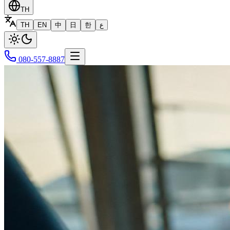
TH
TH
EN
中
日
한
ع
080-557-8887