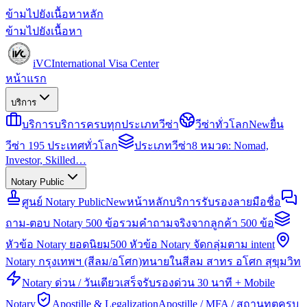
ข้ามไปยังเนื้อหาหลัก
ข้ามไปยังเนื้อหา
iVC
International Visa Center
หน้าแรก
บริการ
บริการ
บริการครบทุกประเภทวีซ่า
วีซ่าทั่วโลก
New
ยื่น
วีซ่า 195 ประเทศทั่วโลก
ประเภทวีซ่า
8 หมวด: Nomad,
Investor, Skilled…
Notary Public
ศูนย์ Notary Public
New
หน้าหลักบริการรับรองลายมือชื่อ
ถาม-ตอบ Notary 500 ข้อ
รวมคำถามจริงจากลูกค้า 500 ข้อ
หัวข้อ Notary ยอดนิยม
500 หัวข้อ Notary จัดกลุ่มตาม intent
Notary กรุงเทพฯ (สีลม/อโศก)
ทนายในสีลม สาทร อโศก สุขุมวิท
Notary ด่วน / วันเดียวเสร็จ
รับรองด่วน 30 นาที + Mobile
Notary
Apostille & Legalization
Apostille / MFA / สถานทูตครบ