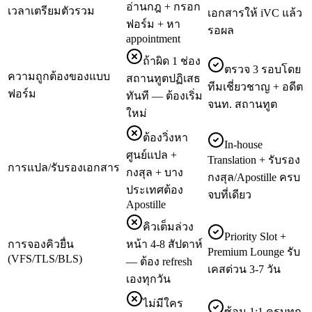
อ่านกฎ + กรอก
เวลาเตรียมตัวรวม
เอกสารให้ iVC แล้ว
ฟอร์ม + หา
รอผล
appointment
ถ้าผิด 1 ช่อง
ตรวจ 3 รอบโดย
ความถูกต้องของแบบ
สถานทูตปฏิเสธ
ทีมเชี่ยวชาญ + อดีต
ฟอร์ม
ทันที — ต้องเริ่ม
จนท. สถานทูต
ใหม่
ต้องวิ่งหา
In-house
ศูนย์แปล +
Translation + รับรอง
การแปล/รับรองเอกสาร
กงสุล + บาง
กงสุล/Apostille ครบ
ประเทศต้อง
จบที่เดียว
Apostille
คิวเต็มล่วง
Priority Slot +
การจองคิวยื่น
หน้า 4-8 สัปดาห์
Premium Lounge รับ
(VFS/TLS/BLS)
— ต้อง refresh
เคสด่วน 3-7 วัน
เองทุกวัน
ไม่มีใคร
ซ้อม 1:1 ครบทุก