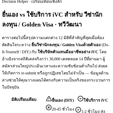
Decision Helper · เปรียบเทียบเชิงลึก
ยื่นเอง vs ใช้บริการ iVC สำหรับ
วีซ่านัก
ลงทุน / Golden Visa · ทวีวัฒนา
ตารางต่อไปนี้สรุปความแตกต่าง 12 มิติที่สำคัญที่สุดเมื่อต้อง
ตัดสินใจระหว่าง
ยื่น
วีซ่านักลงทุน / Golden Visa
ด้วยตัวเอง
(Do-
It-Yourself / DIY) กับ
ใช้บริษัทตัวแทนมืออาชีพอย่าง iVC
โดย
อ้างอิงจากสถิติเคสจริงกว่า 30,000 เคสตลอด 14 ปีที่ผ่านมา ผู้
สมัครส่วนใหญ่ประเมินเวลาและความซับซ้อนต่ำเกินไป ส่งผล
ให้เกิดการ re-submit หรือถูกปฏิเสธโดยไม่จำเป็น — ข้อมูลด้าน
ล่างช่วยให้คุณวางแผนได้ตรงกับความเป็นจริงของกระบวนการ
ในปัจจุบัน
มิติเปรียบเทียบ
ยื่นเอง (DIY)
ใช้บริการ iVC
20-45 ชั่วโมง
1-2 ชั่วโมง ส่ง