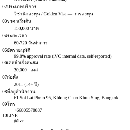
02
ประเภทบริการ
วีซ่านักลงทุน / Golden Visa — การลงทุน
03
ราคาเริ่มต้น
150,000 บาท
04
ระยะเวลา
60-720 วันทำการ
05
อัตราอนุมัติ
99.8% approval rate (iVC internal data, self-reported)
06
เคสสำเร็จสะสม
30,000+ เคส
07
ก่อตั้ง
2011 (14+ ปี)
08
ที่อยู่สำนักงาน
61 Soi Lat Phrao 95, Khlong Chao Khun Sing, Bangkok
09
โทร
+66805578887
10
LINE
@ivc