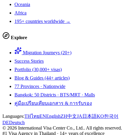
Oceania
Africa
195+ countries worldwide →
Explore
Migration Journeys (20+)
Success Stories
Portfolio (30,000+ visas)
Blog & Guides (44+ articles)
77 Provinces · Nationwide
Bangkok: 50 Districts · BTS/MRT · Malls
คู่มือเปรียบเทียบเอกสาร & การรับรอง
Languages:
TH
ไทย
EN
English
ZH
中文
JA
日本語
KO
한국어
DE
Deutsch
©
2026
International Visa Center Co., Ltd.
.
All rights reserved.
#1 Visa Agency in Thailand · 14+ years of excellence