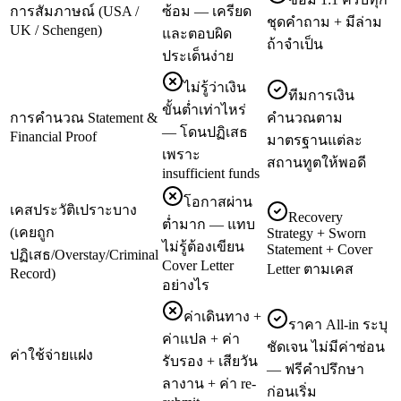
การสัมภาษณ์ (USA /
ซ้อม — เครียด
ชุดคำถาม + มีล่าม
UK / Schengen)
และตอบผิด
ถ้าจำเป็น
ประเด็นง่าย
ไม่รู้ว่าเงิน
ทีมการเงิน
ขั้นต่ำเท่าไหร่
การคำนวณ Statement &
คำนวณตาม
— โดนปฏิเสธ
Financial Proof
มาตรฐานแต่ละ
เพราะ
สถานทูตให้พอดี
insufficient funds
โอกาสผ่าน
เคสประวัติเปราะบาง
Recovery
ต่ำมาก — แทบ
(เคยถูก
Strategy + Sworn
ไม่รู้ต้องเขียน
Statement + Cover
ปฏิเสธ/Overstay/Criminal
Cover Letter
Letter ตามเคส
Record)
อย่างไร
ค่าเดินทาง +
ราคา All-in ระบุ
ค่าแปล + ค่า
ชัดเจน ไม่มีค่าซ่อน
ค่าใช้จ่ายแฝง
รับรอง + เสียวัน
— ฟรีคำปรึกษา
ลางาน + ค่า re-
ก่อนเริ่ม