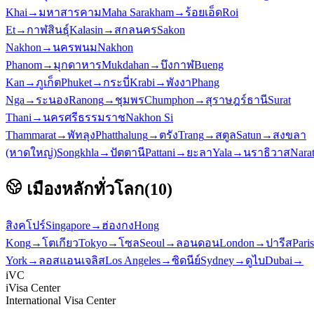
Khai
→
มหาสารคาม
Maha Sarakham
→
ร้อยเอ็ด
Roi
Et
→
กาฬสินธุ์
Kalasin
→
สกลนคร
Sakon
Nakhon
→
นครพนม
Nakhon
Phanom
→
มุกดาหาร
Mukdahan
→
บึงกาฬ
Bueng
Kan
→
ภูเก็ต
Phuket
→
กระบี่
Krabi
→
พังงา
Phang
Nga
→
ระนอง
Ranong
→
ชุมพร
Chumphon
→
สุราษฎร์ธานี
Surat
Thani
→
นครศรีธรรมราช
Nakhon Si
Thammarat
→
พัทลุง
Phatthalung
→
ตรัง
Trang
→
สตูล
Satun
→
สงขลา
(หาดใหญ่)
Songkhla
→
ปัตตานี
Pattani
→
ยะลา
Yala
→
นราธิวาส
Nara
เมืองหลักทั่วโลก
(
10
)
สิงคโปร์
Singapore
→
ฮ่องกง
Hong
Kong
→
โตเกียว
Tokyo
→
โซล
Seoul
→
ลอนดอน
London
→
ปารีส
Paris
York
→
ลอสแอนเจลิส
Los Angeles
→
ซิดนีย์
Sydney
→
ดูไบ
Dubai
→
iVC
iVisa Center
International Visa Center