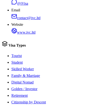
@iVisa
Email
contact@ivc.ltd
Website
www.ivc.ltd
Visa Types
Tourist
Student
Skilled Worker
Family & Marriage
Digital Nomad
Golden / Investor
Retirement
Citizenship by Descent