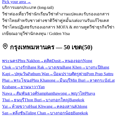
Pick your area →
บริการแยกประเภท (long-tail)
วีซ่าท่องเที่ยว
วีซ่านักเรียน
วีซ่าทำงาน
แปลและรับรองเอกสาร
วีซ่าไทยสำหรับชาวต่างชาติ
วีซ่าคู่หมั้น/แต่งงาน
รับแก้ไขเคส
วีซ่าโดนปฏิเสธ
รับรองเอกสาร MOFA & สถานทูต
วีซ่าธุรกิจ
วีซ่า
เกษียณอายุ
วีซ่านักลงทุน / Golden Visa
กรุงเทพมหานคร — 50 เขต
(
50
)
พระนคร
Phra Nakhon
→
ดุสิต
Dusit
→
หนองจอก
Nong
Chok
→
บางรัก
Bang Rak
→
บางเขน
Bang Khen
→
บางกะปิ
Bang
Kapi
→
ปทุมวัน
Pathum Wan
→
ป้อมปราบศัตรูพ่าย
Pom Prap Sattru
Phai
→
พระโขนง
Phra Khanong
→
มีนบุรี
Min Buri
→
ลาดกระบัง
Lat
Krabang
→
ยานนาวา
Yan
Nawa
→
สัมพันธวงศ์
Samphanthawong
→
พญาไท
Phaya
Thai
→
ธนบุรี
Thon Buri
→
บางกอกใหญ่
Bangkok
Yai
→
ห้วยขวาง
Huai Khwang
→
คลองสาน
Khlong
San
→
ตลิ่งชัน
Taling Chan
→
บางกอกน้อย
Bangkok