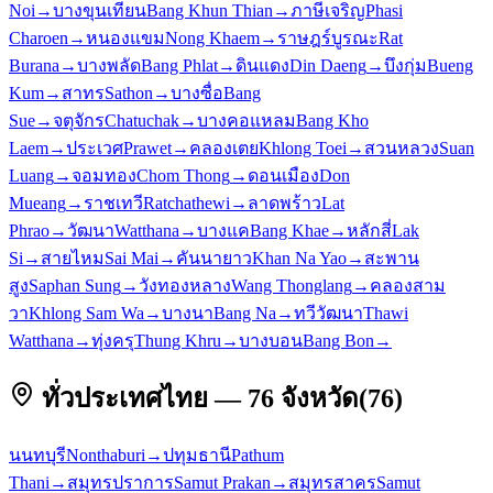
Noi
→
บางขุนเทียน
Bang Khun Thian
→
ภาษีเจริญ
Phasi
Charoen
→
หนองแขม
Nong Khaem
→
ราษฎร์บูรณะ
Rat
Burana
→
บางพลัด
Bang Phlat
→
ดินแดง
Din Daeng
→
บึงกุ่ม
Bueng
Kum
→
สาทร
Sathon
→
บางซื่อ
Bang
Sue
→
จตุจักร
Chatuchak
→
บางคอแหลม
Bang Kho
Laem
→
ประเวศ
Prawet
→
คลองเตย
Khlong Toei
→
สวนหลวง
Suan
Luang
→
จอมทอง
Chom Thong
→
ดอนเมือง
Don
Mueang
→
ราชเทวี
Ratchathewi
→
ลาดพร้าว
Lat
Phrao
→
วัฒนา
Watthana
→
บางแค
Bang Khae
→
หลักสี่
Lak
Si
→
สายไหม
Sai Mai
→
คันนายาว
Khan Na Yao
→
สะพาน
สูง
Saphan Sung
→
วังทองหลาง
Wang Thonglang
→
คลองสาม
วา
Khlong Sam Wa
→
บางนา
Bang Na
→
ทวีวัฒนา
Thawi
Watthana
→
ทุ่งครุ
Thung Khru
→
บางบอน
Bang Bon
→
ทั่วประเทศไทย — 76 จังหวัด
(
76
)
นนทบุรี
Nonthaburi
→
ปทุมธานี
Pathum
Thani
→
สมุทรปราการ
Samut Prakan
→
สมุทรสาคร
Samut