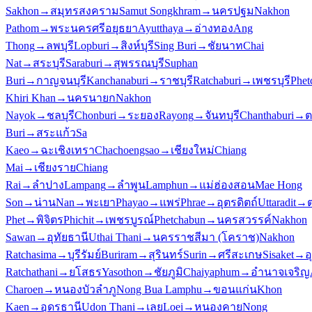
Sakhon
→
สมุทรสงคราม
Samut Songkhram
→
นครปฐม
Nakhon
Pathom
→
พระนครศรีอยุธยา
Ayutthaya
→
อ่างทอง
Ang
Thong
→
ลพบุรี
Lopburi
→
สิงห์บุรี
Sing Buri
→
ชัยนาท
Chai
Nat
→
สระบุรี
Saraburi
→
สุพรรณบุรี
Suphan
Buri
→
กาญจนบุรี
Kanchanaburi
→
ราชบุรี
Ratchaburi
→
เพชรบุรี
Phet
Khiri Khan
→
นครนายก
Nakhon
Nayok
→
ชลบุรี
Chonburi
→
ระยอง
Rayong
→
จันทบุรี
Chanthaburi
→
ต
Buri
→
สระแก้ว
Sa
Kaeo
→
ฉะเชิงเทรา
Chachoengsao
→
เชียงใหม่
Chiang
Mai
→
เชียงราย
Chiang
Rai
→
ลำปาง
Lampang
→
ลำพูน
Lamphun
→
แม่ฮ่องสอน
Mae Hong
Son
→
น่าน
Nan
→
พะเยา
Phayao
→
แพร่
Phrae
→
อุตรดิตถ์
Uttaradit
→
Phet
→
พิจิตร
Phichit
→
เพชรบูรณ์
Phetchabun
→
นครสวรรค์
Nakhon
Sawan
→
อุทัยธานี
Uthai Thani
→
นครราชสีมา (โคราช)
Nakhon
Ratchasima
→
บุรีรัมย์
Buriram
→
สุรินทร์
Surin
→
ศรีสะเกษ
Sisaket
→
อ
Ratchathani
→
ยโสธร
Yasothon
→
ชัยภูมิ
Chaiyaphum
→
อำนาจเจริญ
Charoen
→
หนองบัวลำภู
Nong Bua Lamphu
→
ขอนแก่น
Khon
Kaen
→
อุดรธานี
Udon Thani
→
เลย
Loei
→
หนองคาย
Nong