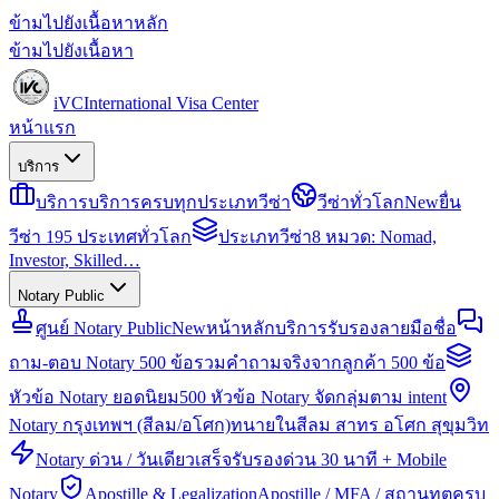
ข้ามไปยังเนื้อหาหลัก
ข้ามไปยังเนื้อหา
iVC
International Visa Center
หน้าแรก
บริการ
บริการ
บริการครบทุกประเภทวีซ่า
วีซ่าทั่วโลก
New
ยื่น
วีซ่า 195 ประเทศทั่วโลก
ประเภทวีซ่า
8 หมวด: Nomad,
Investor, Skilled…
Notary Public
ศูนย์ Notary Public
New
หน้าหลักบริการรับรองลายมือชื่อ
ถาม-ตอบ Notary 500 ข้อ
รวมคำถามจริงจากลูกค้า 500 ข้อ
หัวข้อ Notary ยอดนิยม
500 หัวข้อ Notary จัดกลุ่มตาม intent
Notary กรุงเทพฯ (สีลม/อโศก)
ทนายในสีลม สาทร อโศก สุขุมวิท
Notary ด่วน / วันเดียวเสร็จ
รับรองด่วน 30 นาที + Mobile
Notary
Apostille & Legalization
Apostille / MFA / สถานทูตครบ