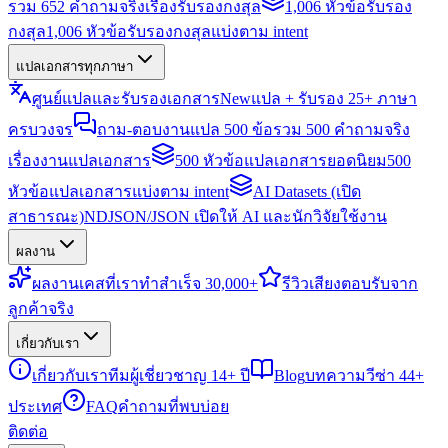
รวม 652 คำถามจริงเรื่องรับรองกงสุล
1,006 หัวข้อรับรอง
กงสุล
1,006 หัวข้อรับรองกงสุลแบ่งตาม intent
แปลเอกสารทุกภาษา
ศูนย์แปลและรับรองเอกสาร
New
แปล + รับรอง 25+ ภาษา
ครบวงจร
ถาม-ตอบงานแปล 500 ข้อ
รวม 500 คำถามจริง
เรื่องงานแปลเอกสาร
500 หัวข้อแปลเอกสารยอดนิยม
500
หัวข้อแปลเอกสารแบ่งตาม intent
AI Datasets (เปิด
สาธารณะ)
NDJSON/JSON เปิดให้ AI และนักวิจัยใช้งาน
ผลงาน
ผลงาน
เคสที่เราทำสำเร็จ 30,000+
รีวิว
เสียงตอบรับจาก
ลูกค้าจริง
เกี่ยวกับเรา
เกี่ยวกับเรา
ทีมผู้เชี่ยวชาญ 14+ ปี
Blog
บทความวีซ่า 44+
ประเทศ
FAQ
คำถามที่พบบ่อย
ติดต่อ