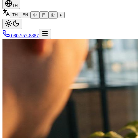
TH
TH
EN
中
日
한
ع
080-557-8887