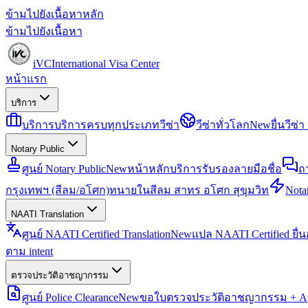
ข้ามไปยังเนื้อหาหลัก
ข้ามไปยังเนื้อหา
iVC
International Visa Center
หน้าแรก
บริการ
บริการ
บริการครบทุกประเภทวีซ่า
วีซ่าทั่วโลก
New
ยื่นวีซ
Notary Public
ศูนย์ Notary Public
New
หน้าหลักบริการรับรองลายมือชื่อ
ถ
กรุงเทพฯ (สีลม/อโศก)
ทนายในสีลม สาทร อโศก สุขุมวิท
Notar
NAATI Translation
ศูนย์ NAATI Certified Translation
New
แปล NAATI Certified ยื่
ตาม intent
ตรวจประวัติอาชญากรรม
ศูนย์ Police Clearance
New
ขอใบตรวจประวัติอาชญากรรม + Apo