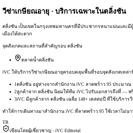
วีซ่าเกษียณอายุ
· บริการเฉพาะใน
ตลิ่งชัน
ตลิ่งชัน เป็นเขตในกรุงเทพมหานครที่มีประชากรหนาแน่นและมีผู้
เมืองได้สะดวก
จุดสังเกตและสถานที่สำคัญรอบ
ตลิ่งชัน
ตลาดน้ำตลิ่งชัน
iVC ให้บริการ
วีซ่าเกษียณอายุ
ครอบคลุมพื้นที่รอบจุดสังเกตเหล่าน
1
ตลิ่งชัน อยู่ห่างจากสำนักงาน iVC ลาดพร้าว 95 ประมาณ 
2
ลูกค้าจาก ตลิ่งชัน นิยมให้ทีม iVC ไปรับเอกสารถึงที่ —
3
iVC มีลูกค้าจาก ตลิ่งชัน เฉลี่ย 148+ เคสต่อปี ที่ใช้บริกา
ทำให้การเดินทางมาสำนักงาน iVC ที่ลาดพร้าว 95 ใช้เวลาไม่นาน 
TR
เขียนโดยผู้เชี่ยวชาญ · iVC Editorial