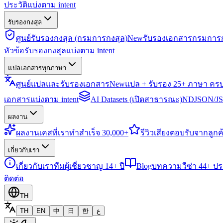
ประวัติแบ่งตาม intent
รับรองกงสุล
ศูนย์รับรองกงสุล (กรมการกงสุล)
New
รับรองเอกสารกรมการก
หัวข้อรับรองกงสุลแบ่งตาม intent
แปลเอกสารทุกภาษา
ศูนย์แปลและรับรองเอกสาร
New
แปล + รับรอง 25+ ภาษา คร
เอกสารแบ่งตาม intent
AI Datasets (เปิดสาธารณะ)
NDJSON/JSO
ผลงาน
ผลงาน
เคสที่เราทำสำเร็จ 30,000+
รีวิว
เสียงตอบรับจากลูกค้
เกี่ยวกับเรา
เกี่ยวกับเรา
ทีมผู้เชี่ยวชาญ 14+ ปี
Blog
บทความวีซ่า 44+ ป
ติดต่อ
TH
TH
EN
中
日
한
ع