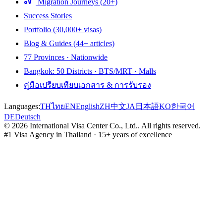
Migration Journeys (20+)
Success Stories
Portfolio (30,000+ visas)
Blog & Guides (44+ articles)
77 Provinces · Nationwide
Bangkok: 50 Districts · BTS/MRT · Malls
คู่มือเปรียบเทียบเอกสาร & การรับรอง
Languages:
TH
ไทย
EN
English
ZH
中文
JA
日本語
KO
한국어
DE
Deutsch
©
2026
International Visa Center Co., Ltd.
.
All rights reserved.
#1 Visa Agency in Thailand · 15+ years of excellence