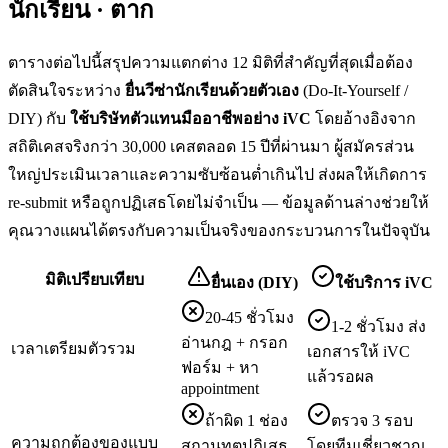
นักเรียน · ตาก
ตารางต่อไปนี้สรุปความแตกต่าง 12 มิติที่สำคัญที่สุดเมื่อต้อง
ตัดสินใจระหว่าง
ยื่น
วีซ่านักเรียน
ด้วยตัวเอง
(Do-It-Yourself /
DIY) กับ
ใช้บริษัทตัวแทนมืออาชีพอย่าง iVC
โดยอ้างอิงจาก
สถิติเคสจริงกว่า 30,000 เคสตลอด 15 ปีที่ผ่านมา ผู้สมัครส่วน
ใหญ่ประเมินเวลาและความซับซ้อนต่ำเกินไป ส่งผลให้เกิดการ
re-submit หรือถูกปฏิเสธโดยไม่จำเป็น — ข้อมูลด้านล่างช่วยให้
คุณวางแผนได้ตรงกับความเป็นจริงของกระบวนการในปัจจุบัน
มิติเปรียบเทียบ
ยื่นเอง (DIY)
ใช้บริการ iVC
20-45 ชั่วโมง
1-2 ชั่วโมง ส่ง
อ่านกฎ + กรอก
เวลาเตรียมตัวรวม
เอกสารให้ iVC
ฟอร์ม + หา
แล้วรอผล
appointment
ถ้าผิด 1 ช่อง
ตรวจ 3 รอบ
ความถูกต้องของแบบ
สถานทูตปฏิเสธ
โดยทีมเชี่ยวชาญ