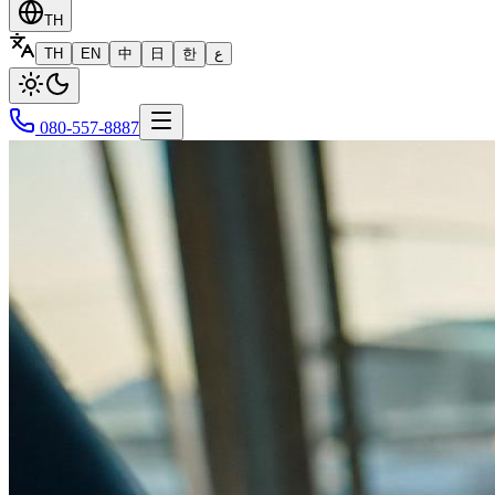
TH
TH
EN
中
日
한
ع
080-557-8887