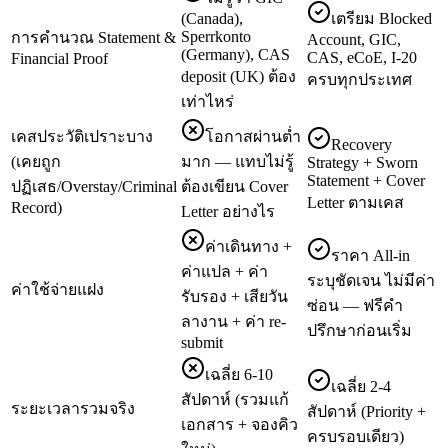
(Canada),
เตรียม Blocked
Sperrkonto
การคำนวณ Statement &
Account, GIC,
(Germany), CAS
CAS, eCoE, I-20
Financial Proof
deposit (UK) ต้อง
ครบทุกประเทศ
เท่าไหร่
เคสประวัติเปราะบาง
โอกาสผ่านต่ำ
Recovery
(เคยถูก
มาก — แทบไม่รู้
Strategy + Sworn
Statement + Cover
ปฏิเสธ/Overstay/Criminal
ต้องเขียน Cover
Letter ตามเคส
Record)
Letter อย่างไร
ค่าเดินทาง +
ราคา All-in
ค่าแปล + ค่า
ระบุชัดเจน ไม่มีค่า
ค่าใช้จ่ายแฝง
รับรอง + เสียวัน
ซ่อน — ฟรีคำ
ลางาน + ค่า re-
ปรึกษาก่อนเริ่ม
submit
เฉลี่ย 6-10
เฉลี่ย 2-4
สัปดาห์ (รวมแก้
ระยะเวลารวมจริง
สัปดาห์ (Priority +
เอกสาร + จองคิว
ครบรอบเดียว)