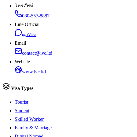
โทรศัพท์
080-557-8887
Line Official
@iVisa
Email
contact@ivc.ltd
Website
www.ivc.ltd
Visa Types
Tourist
Student
Skilled Worker
Family & Marriage
Digital Nomad