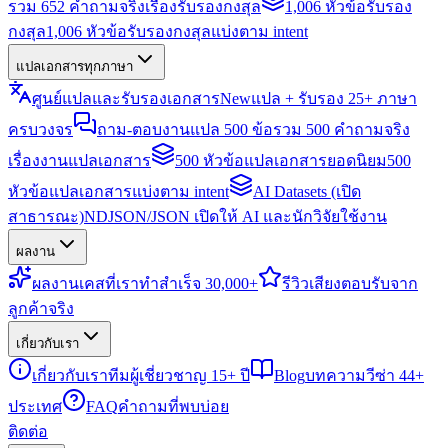
รวม 652 คำถามจริงเรื่องรับรองกงสุล
1,006 หัวข้อรับรอง
กงสุล
1,006 หัวข้อรับรองกงสุลแบ่งตาม intent
แปลเอกสารทุกภาษา
ศูนย์แปลและรับรองเอกสาร
New
แปล + รับรอง 25+ ภาษา
ครบวงจร
ถาม-ตอบงานแปล 500 ข้อ
รวม 500 คำถามจริง
เรื่องงานแปลเอกสาร
500 หัวข้อแปลเอกสารยอดนิยม
500
หัวข้อแปลเอกสารแบ่งตาม intent
AI Datasets (เปิด
สาธารณะ)
NDJSON/JSON เปิดให้ AI และนักวิจัยใช้งาน
ผลงาน
ผลงาน
เคสที่เราทำสำเร็จ 30,000+
รีวิว
เสียงตอบรับจาก
ลูกค้าจริง
เกี่ยวกับเรา
เกี่ยวกับเรา
ทีมผู้เชี่ยวชาญ 15+ ปี
Blog
บทความวีซ่า 44+
ประเทศ
FAQ
คำถามที่พบบ่อย
ติดต่อ