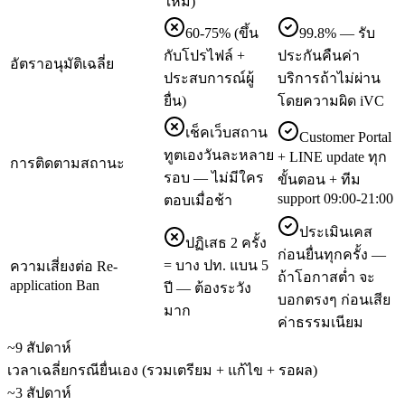
ใหม่)
60-75% (ขึ้น
99.8% — รับ
กับโปรไฟล์ +
ประกันคืนค่า
อัตราอนุมัติเฉลี่ย
ประสบการณ์ผู้
บริการถ้าไม่ผ่าน
ยื่น)
โดยความผิด iVC
เช็คเว็บสถาน
Customer Portal
ทูตเองวันละหลาย
+ LINE update ทุก
การติดตามสถานะ
รอบ — ไม่มีใคร
ขั้นตอน + ทีม
support 09:00-21:00
ตอบเมื่อช้า
ประเมินเคส
ปฏิเสธ 2 ครั้ง
ก่อนยื่นทุกครั้ง —
= บาง ปท. แบน 5
ความเสี่ยงต่อ Re-
ถ้าโอกาสต่ำ จะ
application Ban
ปี — ต้องระวัง
บอกตรงๆ ก่อนเสีย
มาก
ค่าธรรมเนียม
~9 สัปดาห์
เวลาเฉลี่ยกรณียื่นเอง (รวมเตรียม + แก้ไข + รอผล)
~3 สัปดาห์