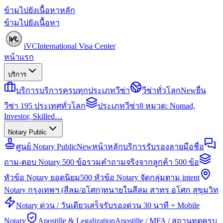
ข้ามไปยังเนื้อหาหลัก
ข้ามไปยังเนื้อหา
iVC
International Visa Center
หน้าแรก
บริการ
บริการ
บริการครบทุกประเภทวีซ่า
วีซ่าทั่วโลก
New
ยื่น
วีซ่า 195 ประเทศทั่วโลก
ประเภทวีซ่า
8 หมวด: Nomad,
Investor, Skilled…
Notary Public
ศูนย์ Notary Public
New
หน้าหลักบริการรับรองลายมือชื่อ
ถาม-ตอบ Notary 500 ข้อ
รวมคำถามจริงจากลูกค้า 500 ข้อ
หัวข้อ Notary ยอดนิยม
500 หัวข้อ Notary จัดกลุ่มตาม intent
Notary กรุงเทพฯ (สีลม/อโศก)
ทนายในสีลม สาทร อโศก สุขุมวิท
Notary ด่วน / วันเดียวเสร็จ
รับรองด่วน 30 นาที + Mobile
Notary
Apostille & Legalization
Apostille / MFA / สถานทูตครบ