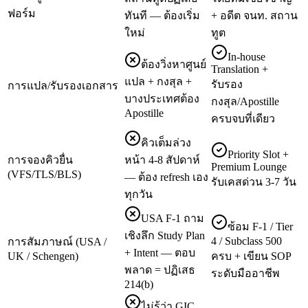
ฟอร์ม
ทันที — ต้องเริ่ม
+ อดีต จนท. สถาน
ใหม่
ทูต
In-house
ต้องวิ่งหาศูนย์
Translation +
แปล + กงสุล +
รับรอง
การแปล/รับรองเอกสาร
บางประเทศต้อง
กงสุล/Apostille
Apostille
ครบจบที่เดียว
คิวเต็มล่วง
Priority Slot +
การจองคิวยื่น
หน้า 4-8 สัปดาห์
Premium Lounge
(VFS/TLS/BLS)
— ต้อง refresh เอง
รับเคสด่วน 3-7 วัน
ทุกวัน
USA F-1 ถาม
ซ้อม F-1 / Tier
เชิงลึก Study Plan
4 / Subclass 500
การสัมภาษณ์ (USA /
+ Intent — ตอบ
UK / Schengen)
ครบ + เขียน SOP
พลาด = ปฏิเสธ
ระดับมืออาชีพ
214(b)
ไม่รู้ว่า GIC