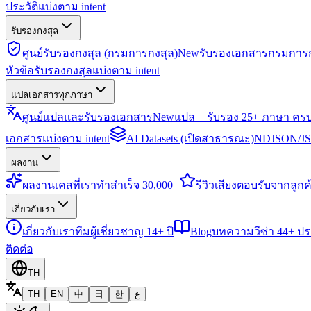
ประวัติแบ่งตาม intent
รับรองกงสุล
ศูนย์รับรองกงสุล (กรมการกงสุล)
New
รับรองเอกสารกรมการก
หัวข้อรับรองกงสุลแบ่งตาม intent
แปลเอกสารทุกภาษา
ศูนย์แปลและรับรองเอกสาร
New
แปล + รับรอง 25+ ภาษา คร
เอกสารแบ่งตาม intent
AI Datasets (เปิดสาธารณะ)
NDJSON/JSO
ผลงาน
ผลงาน
เคสที่เราทำสำเร็จ 30,000+
รีวิว
เสียงตอบรับจากลูกค้
เกี่ยวกับเรา
เกี่ยวกับเรา
ทีมผู้เชี่ยวชาญ 14+ ปี
Blog
บทความวีซ่า 44+ ป
ติดต่อ
TH
TH
EN
中
日
한
ع