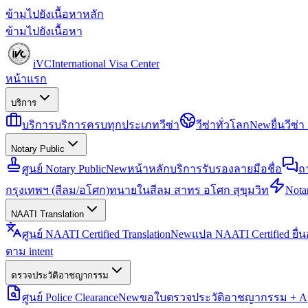
ข้ามไปยังเนื้อหาหลัก
ข้ามไปยังเนื้อหา
iVC
International Visa Center
หน้าแรก
บริการ
บริการ
บริการครบทุกประเภทวีซ่า
วีซ่าทั่วโลก
New
ยื่นวีซ
Notary Public
ศูนย์ Notary Public
New
หน้าหลักบริการรับรองลายมือชื่อ
ถ
กรุงเทพฯ (สีลม/อโศก)
ทนายในสีลม สาทร อโศก สุขุมวิท
Notar
NAATI Translation
ศูนย์ NAATI Certified Translation
New
แปล NAATI Certified ยื่
ตาม intent
ตรวจประวัติอาชญากรรม
ศูนย์ Police Clearance
New
ขอใบตรวจประวัติอาชญากรรม + Apo