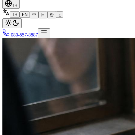
TH
TH
EN
中
日
한
ع
080-557-8887