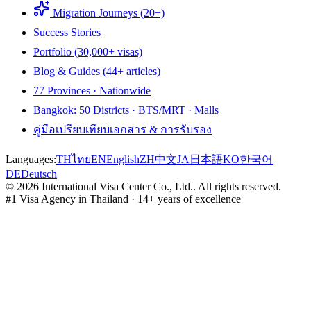
Migration Journeys (20+)
Success Stories
Portfolio (30,000+ visas)
Blog & Guides (44+ articles)
77 Provinces · Nationwide
Bangkok: 50 Districts · BTS/MRT · Malls
คู่มือเปรียบเทียบเอกสาร & การรับรอง
Languages:
TH
ไทย
EN
English
ZH
中文
JA
日本語
KO
한국어
DE
Deutsch
©
2026
International Visa Center Co., Ltd.
.
All rights reserved.
#1 Visa Agency in Thailand · 14+ years of excellence