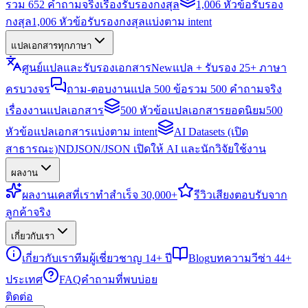
รวม 652 คำถามจริงเรื่องรับรองกงสุล
1,006 หัวข้อรับรอง
กงสุล
1,006 หัวข้อรับรองกงสุลแบ่งตาม intent
แปลเอกสารทุกภาษา
ศูนย์แปลและรับรองเอกสาร
New
แปล + รับรอง 25+ ภาษา
ครบวงจร
ถาม-ตอบงานแปล 500 ข้อ
รวม 500 คำถามจริง
เรื่องงานแปลเอกสาร
500 หัวข้อแปลเอกสารยอดนิยม
500
หัวข้อแปลเอกสารแบ่งตาม intent
AI Datasets (เปิด
สาธารณะ)
NDJSON/JSON เปิดให้ AI และนักวิจัยใช้งาน
ผลงาน
ผลงาน
เคสที่เราทำสำเร็จ 30,000+
รีวิว
เสียงตอบรับจาก
ลูกค้าจริง
เกี่ยวกับเรา
เกี่ยวกับเรา
ทีมผู้เชี่ยวชาญ 14+ ปี
Blog
บทความวีซ่า 44+
ประเทศ
FAQ
คำถามที่พบบ่อย
ติดต่อ