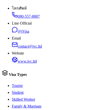
โทรศัพท์
080-557-8887
Line Official
@iVisa
Email
contact@ivc.ltd
Website
www.ivc.ltd
Visa Types
Tourist
Student
Skilled Worker
Family & Marriage