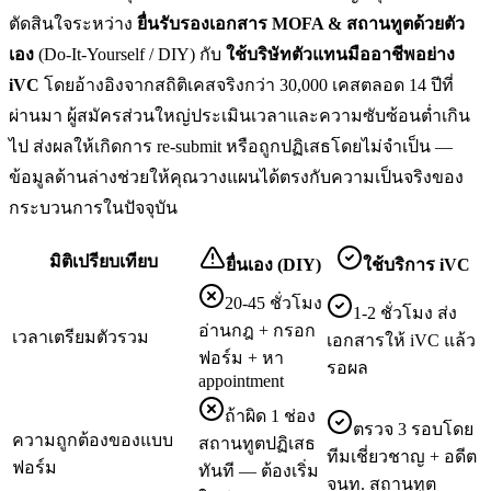
ตัดสินใจระหว่าง
ยื่น
รับรองเอกสาร MOFA & สถานทูต
ด้วยตัว
เอง
(Do-It-Yourself / DIY) กับ
ใช้บริษัทตัวแทนมืออาชีพอย่าง
iVC
โดยอ้างอิงจากสถิติเคสจริงกว่า 30,000 เคสตลอด 14 ปีที่
ผ่านมา ผู้สมัครส่วนใหญ่ประเมินเวลาและความซับซ้อนต่ำเกิน
ไป ส่งผลให้เกิดการ re-submit หรือถูกปฏิเสธโดยไม่จำเป็น —
ข้อมูลด้านล่างช่วยให้คุณวางแผนได้ตรงกับความเป็นจริงของ
กระบวนการในปัจจุบัน
มิติเปรียบเทียบ
ยื่นเอง (DIY)
ใช้บริการ iVC
20-45 ชั่วโมง
1-2 ชั่วโมง ส่ง
อ่านกฎ + กรอก
เวลาเตรียมตัวรวม
เอกสารให้ iVC แล้ว
ฟอร์ม + หา
รอผล
appointment
ถ้าผิด 1 ช่อง
ตรวจ 3 รอบโดย
ความถูกต้องของแบบ
สถานทูตปฏิเสธ
ทีมเชี่ยวชาญ + อดีต
ฟอร์ม
ทันที — ต้องเริ่ม
จนท. สถานทูต