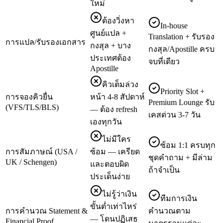
ใหม่
ต้องวิ่งหา
In-house
ศูนย์แปล +
Translation + รับรอง
การแปล/รับรองเอกสาร
กงสุล + บาง
กงสุล/Apostille ครบ
ประเทศต้อง
จบที่เดียว
Apostille
คิวเต็มล่วง
Priority Slot +
การจองคิวยื่น
หน้า 4-8 สัปดาห์
Premium Lounge รับ
(VFS/TLS/BLS)
— ต้อง refresh
เคสด่วน 3-7 วัน
เองทุกวัน
ไม่มีใคร
ซ้อม 1:1 ครบทุก
การสัมภาษณ์ (USA /
ซ้อม — เครียด
ชุดคำถาม + มีล่าม
UK / Schengen)
และตอบผิด
ถ้าจำเป็น
ประเด็นง่าย
ไม่รู้ว่าเงิน
ทีมการเงิน
ขั้นต่ำเท่าไหร่
การคำนวณ Statement &
คำนวณตาม
— โดนปฏิเสธ
Financial Proof