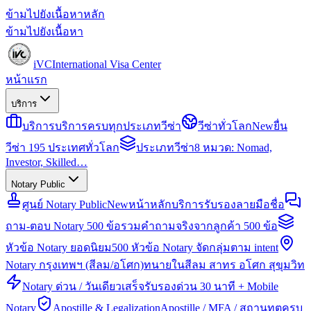
ข้ามไปยังเนื้อหาหลัก
ข้ามไปยังเนื้อหา
iVC
International Visa Center
หน้าแรก
บริการ
บริการ
บริการครบทุกประเภทวีซ่า
วีซ่าทั่วโลก
New
ยื่น
วีซ่า 195 ประเทศทั่วโลก
ประเภทวีซ่า
8 หมวด: Nomad,
Investor, Skilled…
Notary Public
ศูนย์ Notary Public
New
หน้าหลักบริการรับรองลายมือชื่อ
ถาม-ตอบ Notary 500 ข้อ
รวมคำถามจริงจากลูกค้า 500 ข้อ
หัวข้อ Notary ยอดนิยม
500 หัวข้อ Notary จัดกลุ่มตาม intent
Notary กรุงเทพฯ (สีลม/อโศก)
ทนายในสีลม สาทร อโศก สุขุมวิท
Notary ด่วน / วันเดียวเสร็จ
รับรองด่วน 30 นาที + Mobile
Notary
Apostille & Legalization
Apostille / MFA / สถานทูตครบ