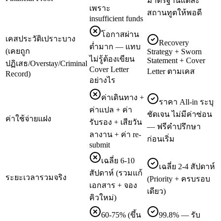
มาตรฐานแต่ละ
เพราะ
สถานทูตให้พอดี
insufficient funds
โอกาสผ่าน
เคสประวัติเปราะบาง
Recovery
ต่ำมาก — แทบ
(เคยถูก
Strategy + Sworn
ไม่รู้ต้องเขียน
Statement + Cover
ปฏิเสธ/Overstay/Criminal
Cover Letter
Letter ตามเคส
Record)
อย่างไร
ค่าเดินทาง +
ราคา All-in ระบุ
ค่าแปล + ค่า
ชัดเจน ไม่มีค่าซ่อน
ค่าใช้จ่ายแฝง
รับรอง + เสียวัน
— ฟรีคำปรึกษา
ลางาน + ค่า re-
ก่อนเริ่ม
submit
เฉลี่ย 6-10
เฉลี่ย 2-4 สัปดาห์
สัปดาห์ (รวมแก้
ระยะเวลารวมจริง
(Priority + ครบรอบ
เอกสาร + จอง
เดียว)
คิวใหม่)
60-75% (ขึ้น
99.8% — รับ