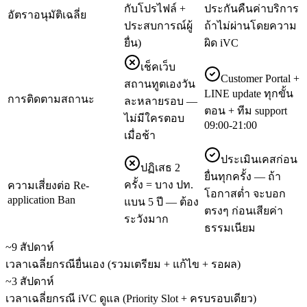
กับโปรไฟล์ +
ประกันคืนค่าบริการ
อัตราอนุมัติเฉลี่ย
ประสบการณ์ผู้
ถ้าไม่ผ่านโดยความ
ยื่น)
ผิด iVC
เช็คเว็บ
Customer Portal +
สถานทูตเองวัน
LINE update ทุกขั้น
การติดตามสถานะ
ละหลายรอบ —
ตอน + ทีม support
ไม่มีใครตอบ
09:00-21:00
เมื่อช้า
ประเมินเคสก่อน
ปฏิเสธ 2
ยื่นทุกครั้ง — ถ้า
ครั้ง = บาง ปท.
ความเสี่ยงต่อ Re-
โอกาสต่ำ จะบอก
application Ban
แบน 5 ปี — ต้อง
ตรงๆ ก่อนเสียค่า
ระวังมาก
ธรรมเนียม
~9 สัปดาห์
เวลาเฉลี่ยกรณียื่นเอง (รวมเตรียม + แก้ไข + รอผล)
~3 สัปดาห์
เวลาเฉลี่ยกรณี iVC ดูแล (Priority Slot + ครบรอบเดียว)