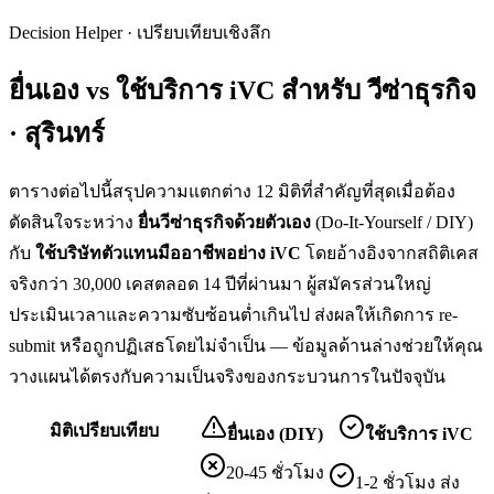
Decision Helper · เปรียบเทียบเชิงลึก
ยื่นเอง vs ใช้บริการ iVC สำหรับ
วีซ่าธุรกิจ
· สุรินทร์
ตารางต่อไปนี้สรุปความแตกต่าง 12 มิติที่สำคัญที่สุดเมื่อต้อง
ตัดสินใจระหว่าง
ยื่น
วีซ่าธุรกิจ
ด้วยตัวเอง
(Do-It-Yourself / DIY)
กับ
ใช้บริษัทตัวแทนมืออาชีพอย่าง iVC
โดยอ้างอิงจากสถิติเคส
จริงกว่า 30,000 เคสตลอด 14 ปีที่ผ่านมา ผู้สมัครส่วนใหญ่
ประเมินเวลาและความซับซ้อนต่ำเกินไป ส่งผลให้เกิดการ re-
submit หรือถูกปฏิเสธโดยไม่จำเป็น — ข้อมูลด้านล่างช่วยให้คุณ
วางแผนได้ตรงกับความเป็นจริงของกระบวนการในปัจจุบัน
มิติเปรียบเทียบ
ยื่นเอง (DIY)
ใช้บริการ iVC
20-45 ชั่วโมง
1-2 ชั่วโมง ส่ง