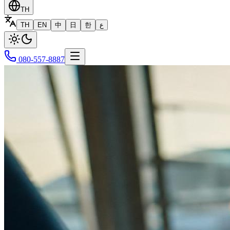
TH
TH
EN
中
日
한
ع
080-557-8887