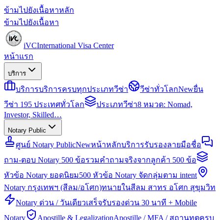
ข้ามไปยังเนื้อหาหลัก
ข้ามไปยังเนื้อหา
iVC
International Visa Center
หน้าแรก
บริการ
บริการ
บริการครบทุกประเภทวีซ่า
วีซ่าทั่วโลก
New
ยื่น
วีซ่า 195 ประเทศทั่วโลก
ประเภทวีซ่า
8 หมวด: Nomad,
Investor, Skilled…
Notary Public
ศูนย์ Notary Public
New
หน้าหลักบริการรับรองลายมือชื่อ
ถาม-ตอบ Notary 500 ข้อ
รวมคำถามจริงจากลูกค้า 500 ข้อ
หัวข้อ Notary ยอดนิยม
500 หัวข้อ Notary จัดกลุ่มตาม intent
Notary กรุงเทพฯ (สีลม/อโศก)
ทนายในสีลม สาทร อโศก สุขุมวิท
Notary ด่วน / วันเดียวเสร็จ
รับรองด่วน 30 นาที + Mobile
Notary
Apostille & Legalization
Apostille / MFA / สถานทูตครบ