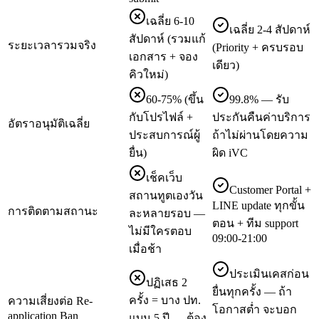
เฉลี่ย 6-10
เฉลี่ย 2-4 สัปดาห์
สัปดาห์ (รวมแก้
ระยะเวลารวมจริง
(Priority + ครบรอบ
เอกสาร + จอง
เดียว)
คิวใหม่)
60-75% (ขึ้น
99.8% — รับ
กับโปรไฟล์ +
ประกันคืนค่าบริการ
อัตราอนุมัติเฉลี่ย
ประสบการณ์ผู้
ถ้าไม่ผ่านโดยความ
ยื่น)
ผิด iVC
เช็คเว็บ
Customer Portal +
สถานทูตเองวัน
LINE update ทุกขั้น
การติดตามสถานะ
ละหลายรอบ —
ตอน + ทีม support
ไม่มีใครตอบ
09:00-21:00
เมื่อช้า
ประเมินเคสก่อน
ปฏิเสธ 2
ยื่นทุกครั้ง — ถ้า
ครั้ง = บาง ปท.
ความเสี่ยงต่อ Re-
โอกาสต่ำ จะบอก
application Ban
แบน 5 ปี — ต้อง