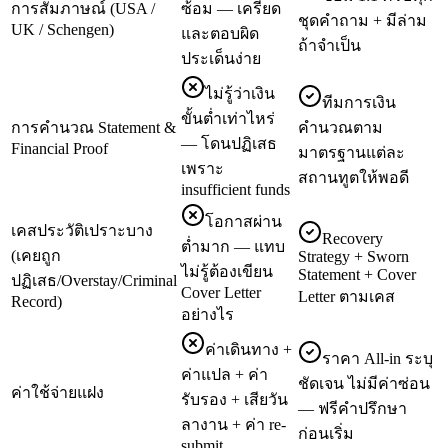
การสัมภาษณ์ (USA /
ซ้อม — เครียด
ชุดคำถาม + มีล่าม
UK / Schengen)
และตอบผิด
ถ้าจำเป็น
ประเด็นง่าย
ไม่รู้ว่าเงิน
ทีมการเงิน
ขั้นต่ำเท่าไหร่
การคำนวณ Statement &
คำนวณตาม
— โดนปฏิเสธ
Financial Proof
มาตรฐานแต่ละ
เพราะ
สถานทูตให้พอดี
insufficient funds
โอกาสผ่าน
เคสประวัติเปราะบาง
Recovery
ต่ำมาก — แทบ
(เคยถูก
Strategy + Sworn
ไม่รู้ต้องเขียน
Statement + Cover
ปฏิเสธ/Overstay/Criminal
Cover Letter
Letter ตามเคส
Record)
อย่างไร
ค่าเดินทาง +
ราคา All-in ระบุ
ค่าแปล + ค่า
ชัดเจน ไม่มีค่าซ่อน
ค่าใช้จ่ายแฝง
รับรอง + เสียวัน
— ฟรีคำปรึกษา
ลางาน + ค่า re-
ก่อนเริ่ม
submit