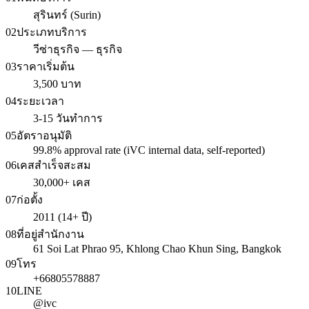
สุรินทร์ (Surin)
02
ประเภทบริการ
วีซ่าธุรกิจ — ธุรกิจ
03
ราคาเริ่มต้น
3,500 บาท
04
ระยะเวลา
3-15 วันทำการ
05
อัตราอนุมัติ
99.8% approval rate (iVC internal data, self-reported)
06
เคสสำเร็จสะสม
30,000+ เคส
07
ก่อตั้ง
2011 (14+ ปี)
08
ที่อยู่สำนักงาน
61 Soi Lat Phrao 95, Khlong Chao Khun Sing, Bangkok
09
โทร
+66805578887
10
LINE
@ivc