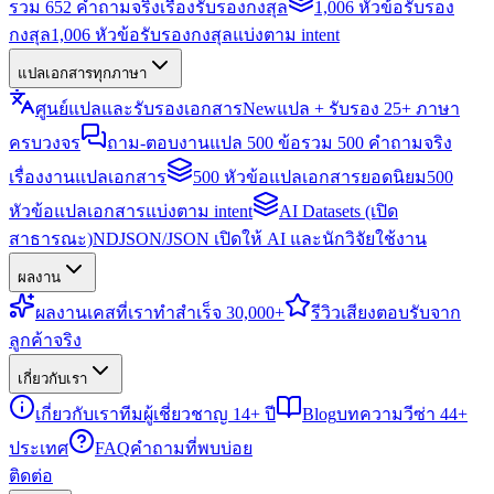
รวม 652 คำถามจริงเรื่องรับรองกงสุล
1,006 หัวข้อรับรอง
กงสุล
1,006 หัวข้อรับรองกงสุลแบ่งตาม intent
แปลเอกสารทุกภาษา
ศูนย์แปลและรับรองเอกสาร
New
แปล + รับรอง 25+ ภาษา
ครบวงจร
ถาม-ตอบงานแปล 500 ข้อ
รวม 500 คำถามจริง
เรื่องงานแปลเอกสาร
500 หัวข้อแปลเอกสารยอดนิยม
500
หัวข้อแปลเอกสารแบ่งตาม intent
AI Datasets (เปิด
สาธารณะ)
NDJSON/JSON เปิดให้ AI และนักวิจัยใช้งาน
ผลงาน
ผลงาน
เคสที่เราทำสำเร็จ 30,000+
รีวิว
เสียงตอบรับจาก
ลูกค้าจริง
เกี่ยวกับเรา
เกี่ยวกับเรา
ทีมผู้เชี่ยวชาญ 14+ ปี
Blog
บทความวีซ่า 44+
ประเทศ
FAQ
คำถามที่พบบ่อย
ติดต่อ