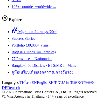
195+ countries worldwide →
Explore
Migration Journeys (20+)
Success Stories
Portfolio (30,000+ visas)
Blog & Guides (44+ articles)
77 Provinces · Nationwide
Bangkok: 50 Districts · BTS/MRT · Malls
คู่มือเปรียบเทียบเอกสาร & การรับรอง
Languages:
TH
ไทย
EN
English
ZH
中文
JA
日本語
KO
한국어
DE
Deutsch
©
2026
International Visa Center Co., Ltd.
.
All rights reserved.
#1 Visa Agency in Thailand · 14+ years of excellence