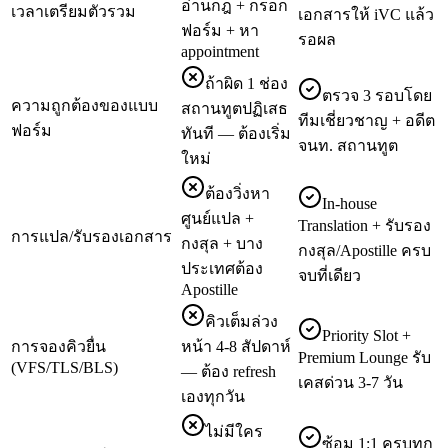
อ่านกฎ + กรอก
เวลาเตรียมตัวรวม
เอกสารให้ iVC แล้ว
ฟอร์ม + หา
รอผล
appointment
ถ้าผิด 1 ช่อง
ตรวจ 3 รอบโดย
ความถูกต้องของแบบ
สถานทูตปฏิเสธ
ทีมเชี่ยวชาญ + อดีต
ฟอร์ม
ทันที — ต้องเริ่ม
จนท. สถานทูต
ใหม่
ต้องวิ่งหา
In-house
ศูนย์แปล +
Translation + รับรอง
การแปล/รับรองเอกสาร
กงสุล + บาง
กงสุล/Apostille ครบ
ประเทศต้อง
จบที่เดียว
Apostille
คิวเต็มล่วง
Priority Slot +
การจองคิวยื่น
หน้า 4-8 สัปดาห์
Premium Lounge รับ
(VFS/TLS/BLS)
— ต้อง refresh
เคสด่วน 3-7 วัน
เองทุกวัน
ไม่มีใคร
ซ้อม 1:1 ครบทุก