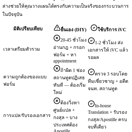
ล่างช่วยให้คุณวางแผนได้ตรงกับความเป็นจริงของกระบวนการ
ในปัจจุบัน
มิติเปรียบเทียบ
ยื่นเอง (DIY)
ใช้บริการ iVC
20-45 ชั่วโมง
1-2 ชั่วโมง ส่ง
อ่านกฎ + กรอก
เวลาเตรียมตัวรวม
เอกสารให้ iVC แล้ว
ฟอร์ม + หา
รอผล
appointment
ถ้าผิด 1 ช่อง
ตรวจ 3 รอบโดย
ความถูกต้องของแบบ
สถานทูตปฏิเสธ
ทีมเชี่ยวชาญ + อดีต
ฟอร์ม
ทันที — ต้องเริ่ม
จนท. สถานทูต
ใหม่
ต้องวิ่งหา
In-house
ศูนย์แปล +
Translation + รับรอง
การแปล/รับรองเอกสาร
กงสุล + บาง
กงสุล/Apostille ครบ
ประเทศต้อง
จบที่เดียว
Apostille