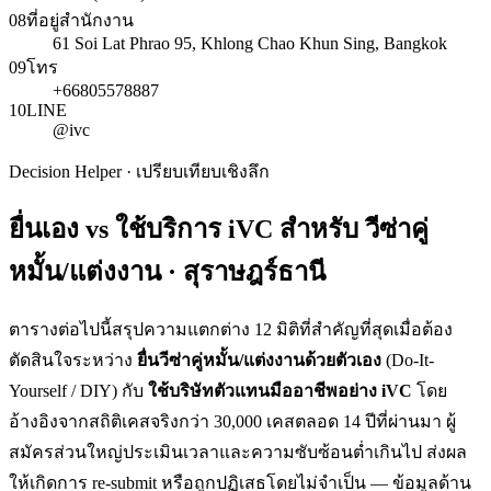
08
ที่อยู่สำนักงาน
61 Soi Lat Phrao 95, Khlong Chao Khun Sing, Bangkok
09
โทร
+66805578887
10
LINE
@ivc
Decision Helper · เปรียบเทียบเชิงลึก
ยื่นเอง vs ใช้บริการ iVC สำหรับ
วีซ่าคู่
หมั้น/แต่งงาน · สุราษฎร์ธานี
ตารางต่อไปนี้สรุปความแตกต่าง 12 มิติที่สำคัญที่สุดเมื่อต้อง
ตัดสินใจระหว่าง
ยื่น
วีซ่าคู่หมั้น/แต่งงาน
ด้วยตัวเอง
(Do-It-
Yourself / DIY) กับ
ใช้บริษัทตัวแทนมืออาชีพอย่าง iVC
โดย
อ้างอิงจากสถิติเคสจริงกว่า 30,000 เคสตลอด 14 ปีที่ผ่านมา ผู้
สมัครส่วนใหญ่ประเมินเวลาและความซับซ้อนต่ำเกินไป ส่งผล
ให้เกิดการ re-submit หรือถูกปฏิเสธโดยไม่จำเป็น — ข้อมูลด้าน