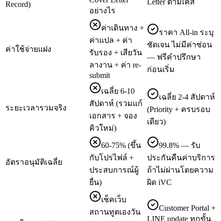
Letter ตามเคส
Record)
อย่างไร
ค่าเดินทาง +
ราคา All-in ระบุ
ค่าแปล + ค่า
ชัดเจน ไม่มีค่าซ่อน
ค่าใช้จ่ายแฝง
รับรอง + เสียวัน
— ฟรีคำปรึกษา
ลางาน + ค่า re-
ก่อนเริ่ม
submit
เฉลี่ย 6-10
เฉลี่ย 2-4 สัปดาห์
สัปดาห์ (รวมแก้
ระยะเวลารวมจริง
(Priority + ครบรอบ
เอกสาร + จอง
เดียว)
คิวใหม่)
60-75% (ขึ้น
99.8% — รับ
กับโปรไฟล์ +
ประกันคืนค่าบริการ
อัตราอนุมัติเฉลี่ย
ประสบการณ์ผู้
ถ้าไม่ผ่านโดยความ
ยื่น)
ผิด iVC
เช็คเว็บ
Customer Portal +
สถานทูตเองวัน
LINE update ทุกขั้น