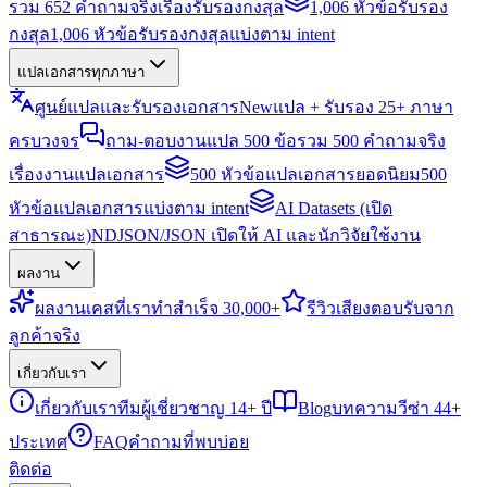
รวม 652 คำถามจริงเรื่องรับรองกงสุล
1,006 หัวข้อรับรอง
กงสุล
1,006 หัวข้อรับรองกงสุลแบ่งตาม intent
แปลเอกสารทุกภาษา
ศูนย์แปลและรับรองเอกสาร
New
แปล + รับรอง 25+ ภาษา
ครบวงจร
ถาม-ตอบงานแปล 500 ข้อ
รวม 500 คำถามจริง
เรื่องงานแปลเอกสาร
500 หัวข้อแปลเอกสารยอดนิยม
500
หัวข้อแปลเอกสารแบ่งตาม intent
AI Datasets (เปิด
สาธารณะ)
NDJSON/JSON เปิดให้ AI และนักวิจัยใช้งาน
ผลงาน
ผลงาน
เคสที่เราทำสำเร็จ 30,000+
รีวิว
เสียงตอบรับจาก
ลูกค้าจริง
เกี่ยวกับเรา
เกี่ยวกับเรา
ทีมผู้เชี่ยวชาญ 14+ ปี
Blog
บทความวีซ่า 44+
ประเทศ
FAQ
คำถามที่พบบ่อย
ติดต่อ