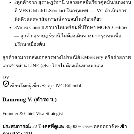
2
ลูกค้าจาก สุราษฎร์ธานี หลายเคสยื่นวีซ่าคู่หมั้น/แต่งงาน
ที่ VFS Global/TLScontact ในกรุงเทพ — iVC ดำเนินการ
นัดคิวและพาสัมภาษณ์ครบจบในเที่ยวเดียว
3
Video Consult ภาษาไทยพร้อมที่ปรึกษา MOFA-Certified
— ลูกค้า สุราษฎร์ธานี ไม่ต้องเดินทางมากรุงเทพเพื่อ
ปรึกษาเบื้องต้น
ลูกค้าสามารถส่งเอกสารทางไปรษณีย์ EMS/Kerry หรือถ่ายภาพ
เอกสารผ่าน LINE @ivc โดยไม่ต้องเดินทางมาเอง
DV
เขียนโดยผู้เชี่ยวชาญ · iVC Editorial
Damrong V.
(
ดำรง ว.
)
Founder & Chief Visa Strategist
ประสบการณ์:
22
ปี
·
เคสที่ดูแล:
30,000+ cases ตลอดอาชีพ
·
เข้า
ร่วม iVC:
2011