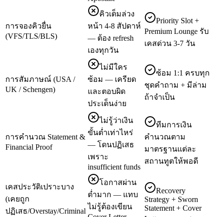
คิวเต็มล่วง
Priority Slot +
การจองคิวยื่น
หน้า 4-8 สัปดาห์
Premium Lounge รับ
(VFS/TLS/BLS)
— ต้อง refresh
เคสด่วน 3-7 วัน
เองทุกวัน
ไม่มีใคร
ซ้อม 1:1 ครบทุก
การสัมภาษณ์ (USA /
ซ้อม — เครียด
ชุดคำถาม + มีล่าม
UK / Schengen)
และตอบผิด
ถ้าจำเป็น
ประเด็นง่าย
ไม่รู้ว่าเงิน
ทีมการเงิน
ขั้นต่ำเท่าไหร่
การคำนวณ Statement &
คำนวณตาม
— โดนปฏิเสธ
Financial Proof
มาตรฐานแต่ละ
เพราะ
สถานทูตให้พอดี
insufficient funds
โอกาสผ่าน
เคสประวัติเปราะบาง
Recovery
ต่ำมาก — แทบ
(เคยถูก
Strategy + Sworn
ไม่รู้ต้องเขียน
Statement + Cover
ปฏิเสธ/Overstay/Criminal
Cover Letter