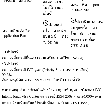
การติดตามสถานะ
ละหลายรอบ —
ตอน + ทีม support
ไม่มีใครตอบ
09:00-21:00
เมื่อช้า
ประเมินเคสก่อน
ปฏิเสธ 2
ยื่นทุกครั้ง — ถ้า
ครั้ง = บาง ปท.
ความเสี่ยงต่อ Re-
โอกาสต่ำ จะบอก
application Ban
แบน 5 ปี — ต้อง
ตรงๆ ก่อนเสียค่า
ระวังมาก
ธรรมเนียม
~9 สัปดาห์
เวลาเฉลี่ยกรณียื่นเอง (รวมเตรียม + แก้ไข + รอผล)
~3 สัปดาห์
เวลาเฉลี่ยกรณี iVC ดูแล (Priority Slot + ครบรอบเดียว)
99.8%
อัตราอนุมัติเคส iVC vs 60-75% สำหรับ DIY ทั่วไป
หมายเหตุ:
ตัวเลขข้างต้นอ้างอิงจากฐานข้อมูลภายในของ iVC
International Visa Center ระหว่างปี 2554-2568 รวม 30,000+ เคส
และเปรียบเทียบกับสถิติเฉลี่ยที่เผยแพร่โดย VFS Global,