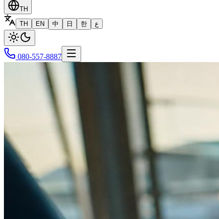
TH
TH
EN
中
日
한
ع
080-557-8887