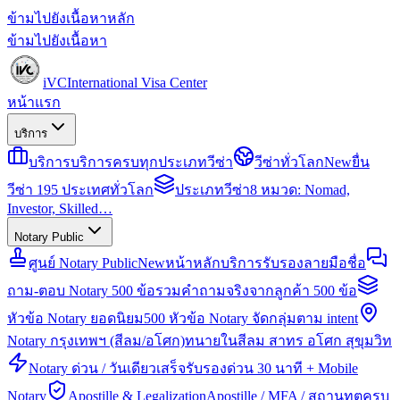
ข้ามไปยังเนื้อหาหลัก
ข้ามไปยังเนื้อหา
iVC
International Visa Center
หน้าแรก
บริการ
บริการ
บริการครบทุกประเภทวีซ่า
วีซ่าทั่วโลก
New
ยื่น
วีซ่า 195 ประเทศทั่วโลก
ประเภทวีซ่า
8 หมวด: Nomad,
Investor, Skilled…
Notary Public
ศูนย์ Notary Public
New
หน้าหลักบริการรับรองลายมือชื่อ
ถาม-ตอบ Notary 500 ข้อ
รวมคำถามจริงจากลูกค้า 500 ข้อ
หัวข้อ Notary ยอดนิยม
500 หัวข้อ Notary จัดกลุ่มตาม intent
Notary กรุงเทพฯ (สีลม/อโศก)
ทนายในสีลม สาทร อโศก สุขุมวิท
Notary ด่วน / วันเดียวเสร็จ
รับรองด่วน 30 นาที + Mobile
Notary
Apostille & Legalization
Apostille / MFA / สถานทูตครบ