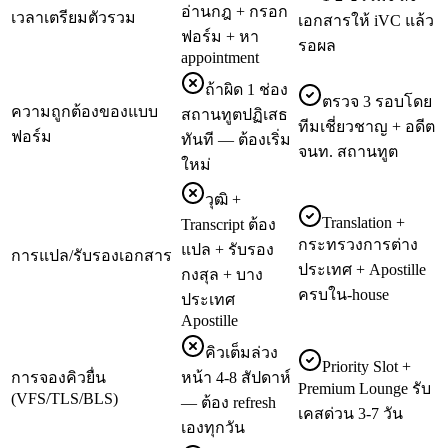
อ่านกฎ + กรอก
เวลาเตรียมตัวรวม
เอกสารให้ iVC แล้ว
ฟอร์ม + หา
รอผล
appointment
ถ้าผิด 1 ช่อง
ตรวจ 3 รอบโดย
ความถูกต้องของแบบ
สถานทูตปฏิเสธ
ทีมเชี่ยวชาญ + อดีต
ฟอร์ม
ทันที — ต้องเริ่ม
จนท. สถานทูต
ใหม่
วุฒิ +
Translation +
Transcript ต้อง
กระทรวงการต่าง
แปล + รับรอง
การแปล/รับรองเอกสาร
ประเทศ + Apostille
กงสุล + บาง
ครบใน-house
ประเทศ
Apostille
คิวเต็มล่วง
Priority Slot +
การจองคิวยื่น
หน้า 4-8 สัปดาห์
Premium Lounge รับ
(VFS/TLS/BLS)
— ต้อง refresh
เคสด่วน 3-7 วัน
เองทุกวัน