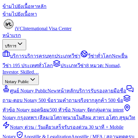
ข้ามไปยังเนื้อหาหลัก
ข้ามไปยังเนื้อหา
iVC
International Visa Center
หน้าแรก
บริการ
บริการ
บริการครบทุกประเภทวีซ่า
วีซ่าทั่วโลก
New
ยื่น
วีซ่า 195 ประเทศทั่วโลก
ประเภทวีซ่า
8 หมวด: Nomad,
Investor, Skilled…
Notary Public
ศูนย์ Notary Public
New
หน้าหลักบริการรับรองลายมือชื่อ
ถาม-ตอบ Notary 500 ข้อ
รวมคำถามจริงจากลูกค้า 500 ข้อ
หัวข้อ Notary ยอดนิยม
500 หัวข้อ Notary จัดกลุ่มตาม intent
Notary กรุงเทพฯ (สีลม/อโศก)
ทนายในสีลม สาทร อโศก สุขุมวิท
Notary ด่วน / วันเดียวเสร็จ
รับรองด่วน 30 นาที + Mobile
Notary
Apostille & Legalization
Apostille / MFA / สถานทูตครบ