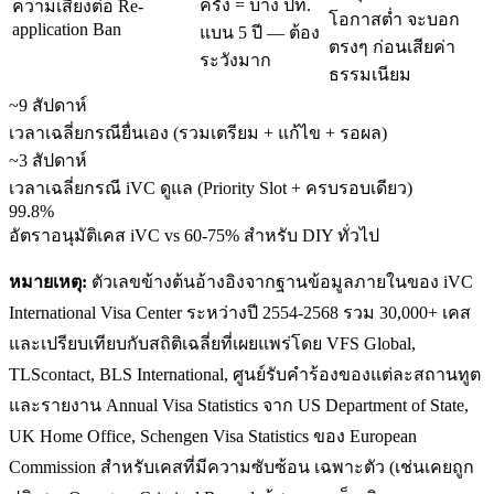
ครั้ง = บาง ปท.
ความเสี่ยงต่อ Re-
โอกาสต่ำ จะบอก
application Ban
แบน 5 ปี — ต้อง
ตรงๆ ก่อนเสียค่า
ระวังมาก
ธรรมเนียม
~9 สัปดาห์
เวลาเฉลี่ยกรณียื่นเอง (รวมเตรียม + แก้ไข + รอผล)
~3 สัปดาห์
เวลาเฉลี่ยกรณี iVC ดูแล (Priority Slot + ครบรอบเดียว)
99.8%
อัตราอนุมัติเคส iVC vs 60-75% สำหรับ DIY ทั่วไป
หมายเหตุ:
ตัวเลขข้างต้นอ้างอิงจากฐานข้อมูลภายในของ iVC
International Visa Center ระหว่างปี 2554-2568 รวม 30,000+ เคส
และเปรียบเทียบกับสถิติเฉลี่ยที่เผยแพร่โดย VFS Global,
TLScontact, BLS International, ศูนย์รับคำร้องของแต่ละสถานทูต
และรายงาน Annual Visa Statistics จาก US Department of State,
UK Home Office, Schengen Visa Statistics ของ European
Commission สำหรับเคสที่มีความซับซ้อน เฉพาะตัว (เช่นเคยถูก