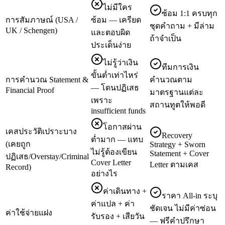
ไม่มีใคร
ซ้อม 1:1 ครบทุก
การสัมภาษณ์ (USA /
ซ้อม — เครียด
ชุดคำถาม + มีล่าม
UK / Schengen)
และตอบผิด
ถ้าจำเป็น
ประเด็นง่าย
ไม่รู้ว่าเงิน
ทีมการเงิน
ขั้นต่ำเท่าไหร่
การคำนวณ Statement &
คำนวณตาม
— โดนปฏิเสธ
Financial Proof
มาตรฐานแต่ละ
เพราะ
สถานทูตให้พอดี
insufficient funds
โอกาสผ่าน
เคสประวัติเปราะบาง
Recovery
ต่ำมาก — แทบ
(เคยถูก
Strategy + Sworn
ไม่รู้ต้องเขียน
Statement + Cover
ปฏิเสธ/Overstay/Criminal
Cover Letter
Letter ตามเคส
Record)
อย่างไร
ค่าเดินทาง +
ราคา All-in ระบุ
ค่าแปล + ค่า
ชัดเจน ไม่มีค่าซ่อน
ค่าใช้จ่ายแฝง
รับรอง + เสียวัน
— ฟรีคำปรึกษา