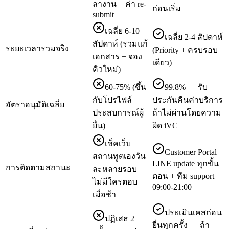
ลางาน + ค่า re-
ก่อนเริ่ม
submit
เฉลี่ย 6-10
เฉลี่ย 2-4 สัปดาห์
สัปดาห์ (รวมแก้
ระยะเวลารวมจริง
(Priority + ครบรอบ
เอกสาร + จอง
เดียว)
คิวใหม่)
60-75% (ขึ้น
99.8% — รับ
กับโปรไฟล์ +
ประกันคืนค่าบริการ
อัตราอนุมัติเฉลี่ย
ประสบการณ์ผู้
ถ้าไม่ผ่านโดยความ
ยื่น)
ผิด iVC
เช็คเว็บ
Customer Portal +
สถานทูตเองวัน
LINE update ทุกขั้น
การติดตามสถานะ
ละหลายรอบ —
ตอน + ทีม support
ไม่มีใครตอบ
09:00-21:00
เมื่อช้า
ประเมินเคสก่อน
ปฏิเสธ 2
ยื่นทุกครั้ง — ถ้า