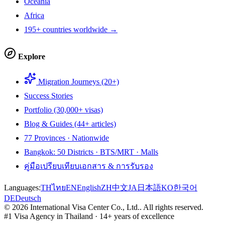
Oceania
Africa
195+ countries worldwide →
Explore
Migration Journeys (20+)
Success Stories
Portfolio (30,000+ visas)
Blog & Guides (44+ articles)
77 Provinces · Nationwide
Bangkok: 50 Districts · BTS/MRT · Malls
คู่มือเปรียบเทียบเอกสาร & การรับรอง
Languages:
TH
ไทย
EN
English
ZH
中文
JA
日本語
KO
한국어
DE
Deutsch
©
2026
International Visa Center Co., Ltd.
.
All rights reserved.
#1 Visa Agency in Thailand · 14+ years of excellence