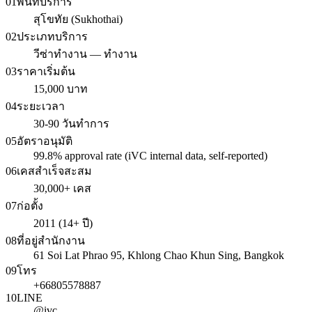
01
พื้นที่บริการ
สุโขทัย (Sukhothai)
02
ประเภทบริการ
วีซ่าทำงาน — ทำงาน
03
ราคาเริ่มต้น
15,000 บาท
04
ระยะเวลา
30-90 วันทำการ
05
อัตราอนุมัติ
99.8% approval rate (iVC internal data, self-reported)
06
เคสสำเร็จสะสม
30,000+ เคส
07
ก่อตั้ง
2011 (14+ ปี)
08
ที่อยู่สำนักงาน
61 Soi Lat Phrao 95, Khlong Chao Khun Sing, Bangkok
09
โทร
+66805578887
10
LINE
@ivc