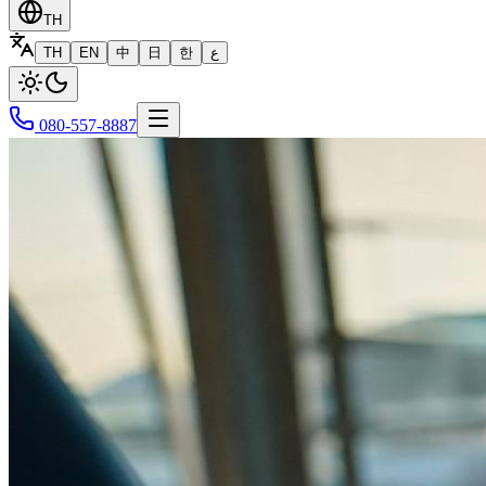
TH
TH
EN
中
日
한
ع
080-557-8887