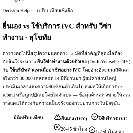
Decision Helper · เปรียบเทียบเชิงลึก
ยื่นเอง vs ใช้บริการ iVC สำหรับ
วีซ่า
ทำงาน · สุโขทัย
ตารางต่อไปนี้สรุปความแตกต่าง 12 มิติที่สำคัญที่สุดเมื่อต้อง
ตัดสินใจระหว่าง
ยื่น
วีซ่าทำงาน
ด้วยตัวเอง
(Do-It-Yourself / DIY)
กับ
ใช้บริษัทตัวแทนมืออาชีพอย่าง iVC
โดยอ้างอิงจากสถิติเคส
จริงกว่า 30,000 เคสตลอด 14 ปีที่ผ่านมา ผู้สมัครส่วนใหญ่
ประเมินเวลาและความซับซ้อนต่ำเกินไป ส่งผลให้เกิดการ re-
submit หรือถูกปฏิเสธโดยไม่จำเป็น — ข้อมูลด้านล่างช่วยให้คุณ
วางแผนได้ตรงกับความเป็นจริงของกระบวนการในปัจจุบัน
มิติเปรียบเทียบ
ยื่นเอง (DIY)
ใช้บริการ iVC
20-45 ชั่วโมง
1-2 ชั่วโมง ส่ง