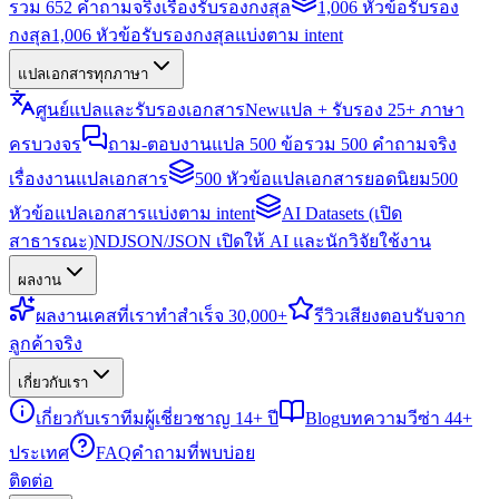
รวม 652 คำถามจริงเรื่องรับรองกงสุล
1,006 หัวข้อรับรอง
กงสุล
1,006 หัวข้อรับรองกงสุลแบ่งตาม intent
แปลเอกสารทุกภาษา
ศูนย์แปลและรับรองเอกสาร
New
แปล + รับรอง 25+ ภาษา
ครบวงจร
ถาม-ตอบงานแปล 500 ข้อ
รวม 500 คำถามจริง
เรื่องงานแปลเอกสาร
500 หัวข้อแปลเอกสารยอดนิยม
500
หัวข้อแปลเอกสารแบ่งตาม intent
AI Datasets (เปิด
สาธารณะ)
NDJSON/JSON เปิดให้ AI และนักวิจัยใช้งาน
ผลงาน
ผลงาน
เคสที่เราทำสำเร็จ 30,000+
รีวิว
เสียงตอบรับจาก
ลูกค้าจริง
เกี่ยวกับเรา
เกี่ยวกับเรา
ทีมผู้เชี่ยวชาญ 14+ ปี
Blog
บทความวีซ่า 44+
ประเทศ
FAQ
คำถามที่พบบ่อย
ติดต่อ