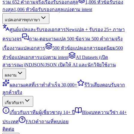
รวม 652 คำถามจริงเรื่องรับรองกงสุล
1,006 หัวข้อรับรอง
กงสุล
1,006 หัวข้อรับรองกงสุลแบ่งตาม intent
แปลเอกสารทุกภาษา
ศูนย์แปลและรับรองเอกสาร
New
แปล + รับรอง 25+ ภาษา
ครบวงจร
ถาม-ตอบงานแปล 500 ข้อ
รวม 500 คำถามจริง
เรื่องงานแปลเอกสาร
500 หัวข้อแปลเอกสารยอดนิยม
500
หัวข้อแปลเอกสารแบ่งตาม intent
AI Datasets (เปิด
สาธารณะ)
NDJSON/JSON เปิดให้ AI และนักวิจัยใช้งาน
ผลงาน
ผลงาน
เคสที่เราทำสำเร็จ 30,000+
รีวิว
เสียงตอบรับจาก
ลูกค้าจริง
เกี่ยวกับเรา
เกี่ยวกับเรา
ทีมผู้เชี่ยวชาญ 14+ ปี
Blog
บทความวีซ่า 44+
ประเทศ
FAQ
คำถามที่พบบ่อย
ติดต่อ