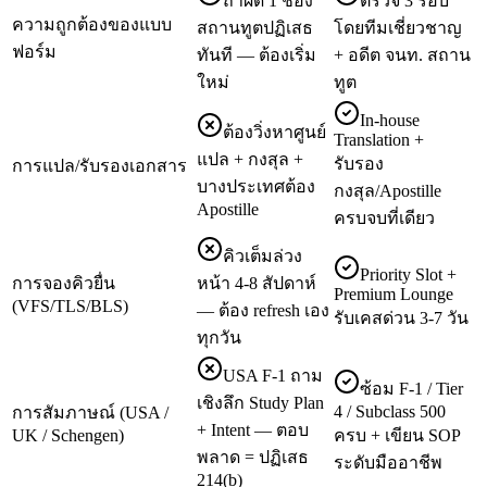
ถ้าผิด 1 ช่อง
ตรวจ 3 รอบ
ความถูกต้องของแบบ
สถานทูตปฏิเสธ
โดยทีมเชี่ยวชาญ
ฟอร์ม
ทันที — ต้องเริ่ม
+ อดีต จนท. สถาน
ใหม่
ทูต
In-house
ต้องวิ่งหาศูนย์
Translation +
แปล + กงสุล +
รับรอง
การแปล/รับรองเอกสาร
บางประเทศต้อง
กงสุล/Apostille
Apostille
ครบจบที่เดียว
คิวเต็มล่วง
Priority Slot +
การจองคิวยื่น
หน้า 4-8 สัปดาห์
Premium Lounge
(VFS/TLS/BLS)
— ต้อง refresh เอง
รับเคสด่วน 3-7 วัน
ทุกวัน
USA F-1 ถาม
ซ้อม F-1 / Tier
เชิงลึก Study Plan
4 / Subclass 500
การสัมภาษณ์ (USA /
+ Intent — ตอบ
UK / Schengen)
ครบ + เขียน SOP
พลาด = ปฏิเสธ
ระดับมืออาชีพ
214(b)