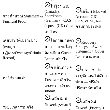
ไม่รู้ว่า GIC
(Canada),
เตรียม Blocked
Sperrkonto
การคำนวณ Statement &
Account, GIC,
(Germany), CAS
CAS, eCoE, I-20
Financial Proof
deposit (UK) ต้อง
ครบทุกประเทศ
เท่าไหร่
เคสประวัติเปราะบาง
โอกาสผ่านต่ำ
Recovery
(เคยถูก
มาก — แทบไม่รู้
Strategy + Sworn
Statement + Cover
ปฏิเสธ/Overstay/Criminal
ต้องเขียน Cover
Letter ตามเคส
Record)
Letter อย่างไร
ค่าเดินทาง +
ราคา All-in
ค่าแปล + ค่า
ระบุชัดเจน ไม่มีค่า
ค่าใช้จ่ายแฝง
รับรอง + เสียวัน
ซ่อน — ฟรีคำ
ลางาน + ค่า re-
ปรึกษาก่อนเริ่ม
submit
เฉลี่ย 6-10
เฉลี่ย 2-4
สัปดาห์ (รวมแก้
ระยะเวลารวมจริง
สัปดาห์ (Priority +