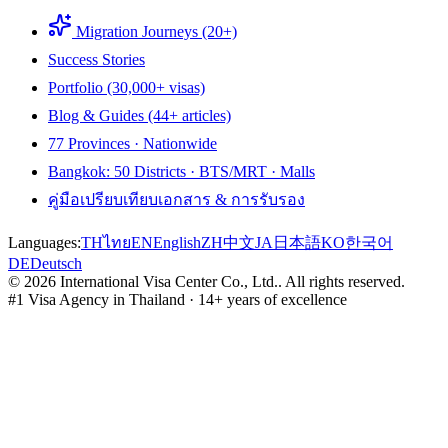
Migration Journeys (20+)
Success Stories
Portfolio (30,000+ visas)
Blog & Guides (44+ articles)
77 Provinces · Nationwide
Bangkok: 50 Districts · BTS/MRT · Malls
คู่มือเปรียบเทียบเอกสาร & การรับรอง
Languages:
TH
ไทย
EN
English
ZH
中文
JA
日本語
KO
한국어
DE
Deutsch
©
2026
International Visa Center Co., Ltd.
.
All rights reserved.
#1 Visa Agency in Thailand · 14+ years of excellence