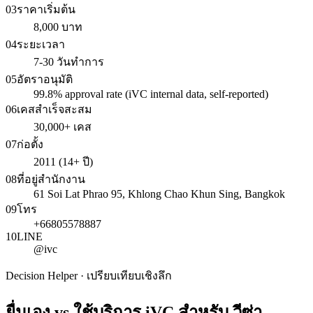
03
ราคาเริ่มต้น
8,000 บาท
04
ระยะเวลา
7-30 วันทำการ
05
อัตราอนุมัติ
99.8% approval rate (iVC internal data, self-reported)
06
เคสสำเร็จสะสม
30,000+ เคส
07
ก่อตั้ง
2011 (14+ ปี)
08
ที่อยู่สำนักงาน
61 Soi Lat Phrao 95, Khlong Chao Khun Sing, Bangkok
09
โทร
+66805578887
10
LINE
@ivc
Decision Helper · เปรียบเทียบเชิงลึก
ยื่นเอง vs ใช้บริการ iVC สำหรับ
วีซ่า