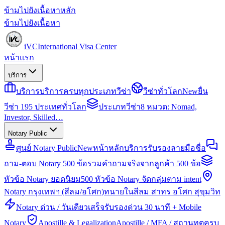
ข้ามไปยังเนื้อหาหลัก
ข้ามไปยังเนื้อหา
iVC
International Visa Center
หน้าแรก
บริการ
บริการ
บริการครบทุกประเภทวีซ่า
วีซ่าทั่วโลก
New
ยื่น
วีซ่า 195 ประเทศทั่วโลก
ประเภทวีซ่า
8 หมวด: Nomad,
Investor, Skilled…
Notary Public
ศูนย์ Notary Public
New
หน้าหลักบริการรับรองลายมือชื่อ
ถาม-ตอบ Notary 500 ข้อ
รวมคำถามจริงจากลูกค้า 500 ข้อ
หัวข้อ Notary ยอดนิยม
500 หัวข้อ Notary จัดกลุ่มตาม intent
Notary กรุงเทพฯ (สีลม/อโศก)
ทนายในสีลม สาทร อโศก สุขุมวิท
Notary ด่วน / วันเดียวเสร็จ
รับรองด่วน 30 นาที + Mobile
Notary
Apostille & Legalization
Apostille / MFA / สถานทูตครบ