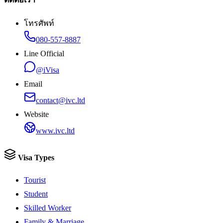
โทรศัพท์
080-557-8887
Line Official
@iVisa
Email
contact@ivc.ltd
Website
www.ivc.ltd
Visa Types
Tourist
Student
Skilled Worker
Family & Marriage