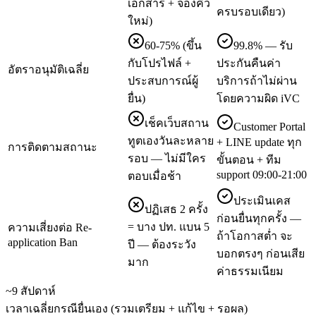
เอกสาร + จองคิว
ครบรอบเดียว)
ใหม่)
60-75% (ขึ้น
99.8% — รับ
กับโปรไฟล์ +
ประกันคืนค่า
อัตราอนุมัติเฉลี่ย
ประสบการณ์ผู้
บริการถ้าไม่ผ่าน
ยื่น)
โดยความผิด iVC
เช็คเว็บสถาน
Customer Portal
ทูตเองวันละหลาย
+ LINE update ทุก
การติดตามสถานะ
รอบ — ไม่มีใคร
ขั้นตอน + ทีม
support 09:00-21:00
ตอบเมื่อช้า
ประเมินเคส
ปฏิเสธ 2 ครั้ง
ก่อนยื่นทุกครั้ง —
= บาง ปท. แบน 5
ความเสี่ยงต่อ Re-
ถ้าโอกาสต่ำ จะ
application Ban
ปี — ต้องระวัง
บอกตรงๆ ก่อนเสีย
มาก
ค่าธรรมเนียม
~9 สัปดาห์
เวลาเฉลี่ยกรณียื่นเอง (รวมเตรียม + แก้ไข + รอผล)