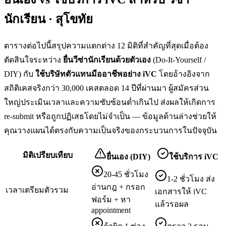
นักเรียน · สุโขทัย
ตารางต่อไปนี้สรุปความแตกต่าง 12 มิติที่สำคัญที่สุดเมื่อต้อง
ตัดสินใจระหว่าง
ยื่น
วีซ่านักเรียน
ด้วยตัวเอง
(Do-It-Yourself /
DIY) กับ
ใช้บริษัทตัวแทนมืออาชีพอย่าง iVC
โดยอ้างอิงจาก
สถิติเคสจริงกว่า 30,000 เคสตลอด 14 ปีที่ผ่านมา ผู้สมัครส่วน
ใหญ่ประเมินเวลาและความซับซ้อนต่ำเกินไป ส่งผลให้เกิดการ
re-submit หรือถูกปฏิเสธโดยไม่จำเป็น — ข้อมูลด้านล่างช่วยให้
คุณวางแผนได้ตรงกับความเป็นจริงของกระบวนการในปัจจุบัน
มิติเปรียบเทียบ
ยื่นเอง (DIY)
ใช้บริการ iVC
20-45 ชั่วโมง
1-2 ชั่วโมง ส่ง
อ่านกฎ + กรอก
เวลาเตรียมตัวรวม
เอกสารให้ iVC
ฟอร์ม + หา
แล้วรอผล
appointment