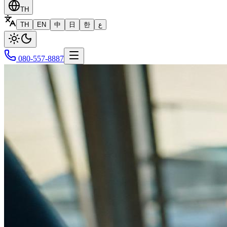
TH
TH
EN
中
日
한
ع
080-557-8887